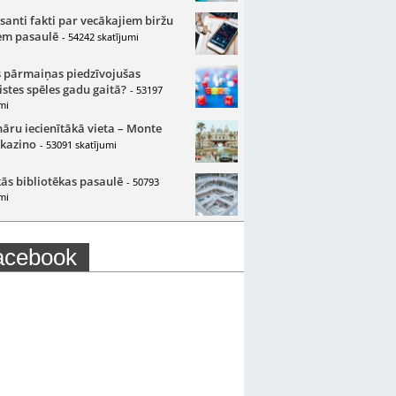
santi fakti par vecākajiem biržu
m pasaulē
- 54242 skatījumi
 pārmaiņas piedzīvojušas
istes spēles gadu gaitā?
- 53197
mi
nāru iecienītākā vieta – Monte
 kazino
- 53091 skatījumi
ās bibliotēkas pasaulē
- 50793
mi
acebook