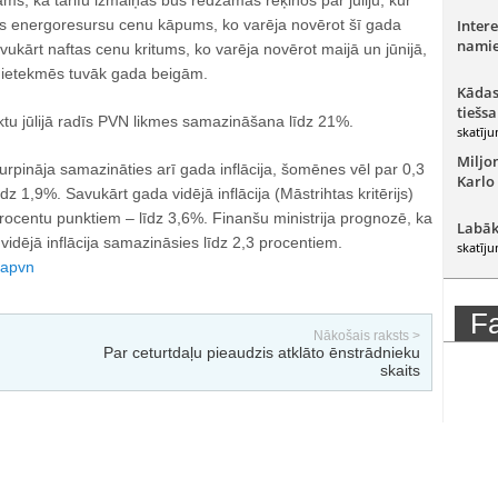
ms, ka tarifu izmaiņas būs redzamas rēķinos par jūliju, kur
is energoresursu cenu kāpums, ko varēja novērot šī gada
Intere
namie
kārt naftas cenu kritums, ko varēja novērot maijā un jūnijā,
s ietekmēs tuvāk gada beigām.
Kādas
tiešsa
u jūlijā radīs PVN likmes samazināšana līdz 21%.
skatīju
Miljo
urpināja samazināties arī gada inflācija, šomēnes vēl par 0,3
Karlo
z 1,9%. Savukārt gada vidējā inflācija (Māstrihtas kritērijs)
rocentu punktiem – līdz 3,6%. Finanšu ministrija prognozē, ka
Labāk
dējā inflācija samazināsies līdz 2,3 procentiem.
skatīju
ja
pvn
F
Nākošais raksts >
Par ceturtdaļu pieaudzis atklāto ēnstrādnieku
skaits