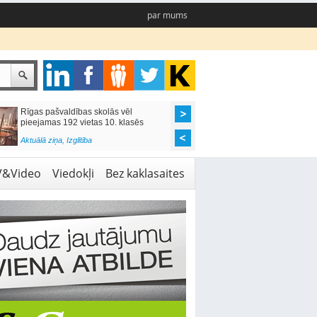
par mums
Rīgas pašvaldības skolās vēl
Kulbergs: valsts bud
pieejamas 192 vietas 10. klasēs
NVO jābūt caurskat
Aktuālā ziņa
,
Izglītība
Aktuālā ziņa
,
Ekonomika
V&Video
Viedokļi
Bez kaklasaites