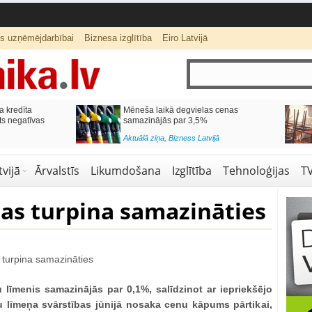
ts uzņēmējdarbībai
Biznesa izglītība
Eiro Latvijā
a kredīta
Mēneša laikā degvielas cenas
ts negatīvas
samazinājās par 3,5%
Aktuālā ziņa
,
Bizness Latvijā
vijā
Ārvalstīs
Likumdošana
Izglītība
Tehnoloģijas
T
as turpina samazināties
 līmenis samazinājās par 0,1%, salīdzinot ar iepriekšējo
u līmeņa svārstības jūnijā nosaka cenu kāpums pārtikai,