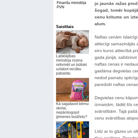
Finanšu ministrija
jo jaunās ražas prod
PVN
šogad, tomēr kopējā
cenu kritums un izt
alum.
Saistītais
Naftas cenām īslaicīg
attiecīgi samazinājās 
eiro kurss attiecībā pr
Labklājības
gada jūnijā, salīdzino
ministrija rosina
naftas cenas ir nedaudz
reformēt un būtiski
uzlabot vecāku
gaidāma degvielas cen
pabalstu
nedod pamatu spēcīgām
paredzēt naftas cenas 
Degvielas cenu kāpums
Kā sagatavot bērnu
izmaiņām, tādēļ šīs cen
skolai,
svārstībām. Tajā pašā 
nepārslogojot
ģimenes budžetu?
cenu svārstības atspog
Līdz ar to gāzes un si