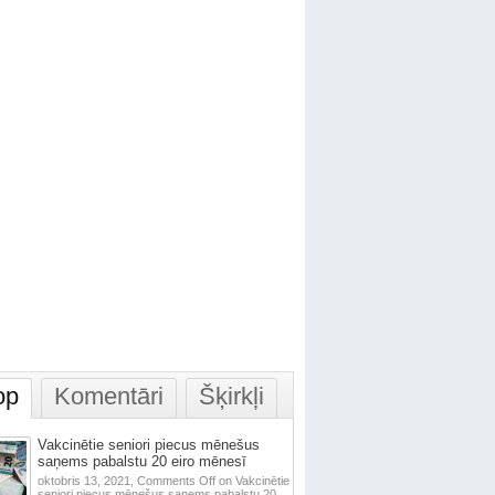
op
Komentāri
Šķirkļi
Vakcinētie seniori piecus mēnešus
saņems pabalstu 20 eiro mēnesī
oktobris 13, 2021,
Comments Off
on Vakcinētie
seniori piecus mēnešus saņems pabalstu 20