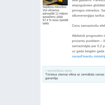
tikai gaidāms. Paredza
atspoguļosies globāla
Septiņos mēnešos
pirmajos mēnešos. Savu
Vivi vilcienos
pārvadāti 12 miljoni
siltumenerģijas tarifu
pasažieru; jūlijā
97,4 % reisu izpildīti
laikā
Cenu samazinošu efekt
Atbilstoši prognozēm t
procentu punktiem – līd
samazinājās par 0,2 p
uz gada beigām gada vi
cenas
Finanšu ministri
< Iepriekšējais raksts
Tūristus ziemai vilina ar zemākās cenas
garantiju