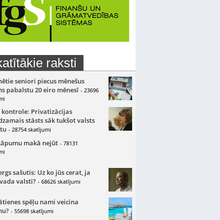
atītākie raksti
nētie seniori piecus mēnešus
s pabalstu 20 eiro mēnesī
- 23696
mi
 kontrole: Privatizācijas
zamais stāsts sāk tukšot valsts
tu
- 28754 skatījumi
kāpumu makā nejūt
- 78131
mi
gs sašutis: Uz ko jūs cerat, ja
 vada valsti?
- 68626 skatījumi
ātienes spēļu nami veicina
mu?
- 55698 skatījumi