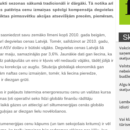
ukti sezonas sākumā tradicionāli ir dārgāki. Tā notika arī
s patēriņa cenu izmaiņas spēcīgi kompensēja degvielas
eiktas pirmssvētku akcijas atsevišķām precēm, piemēram,
i sasniedzot savu zemāko līmeni kopš 2010. gada beigām,
Sk
arī degvielas cenas Latvijā. Tomēr, salīdzinot ar 2010. gadu,
et ASV dolāru ir būtiski vājāks. Degvielas cenas Latvijā šā
Vakci
saņem
t ar maiju, samazinājās par 3,6%. Jaunākie dati gan liecina, ka
skatīju
 pakāpušās un eiro ir kļuvis vēl nedaudz vājāks, tādēļ jūlijā ir
Valsts
u korekcija uz augšu. Situācija globālajā ekonomikā gan
nebeid
 naftas cenu izmaiņām, tomēr, kā liecina pieredze,
budže
ir diezgan grūti.
Algu 
skatīju
 ir pakļauts īstermiņa energoresursu cenu un valūtas kursa
as ļoti operatīvi seko līdzi globālo finanšu rādītāju
Lember
laikā gāzes un attiecīgi arī siltumenerģijas cenās globālo
idioti
uļojas ar diezgan lielu novēlošanos.
Vai kl
ltumenerģijas cenu kāpums (un tam sekojošais kritums) ir vēl
tūris