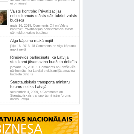
eiro mēnesī
Valsts kontrole: Privatizācijas
nebeidzamais stāsts sāk tukšot valsts
budžetu
maijs 16, 2019,
Comments Off
on Valsts
kontrole: Privatizācijas nebeidzamais stāsts
sāk tukšot valsts budžetu
Algu kāpumu makā nejūt
jūlijs 16, 2013,
48 Comments
on Algu kāpumu
makā nejūt
Rimšēvičs pārliecināts, ka Latvijai
steidzami jāsamazina budžeta deficīts
janvāris 25, 2011,
5 Comments
on Rimšēvičs
pārliecināts, ka Latvijai steidzami jāsamazina
budžeta deficīts
Starptautiskais transporta ministru
forums notiks Latvijā
septembris 4, 2009,
4 Comments
on
Starptautiskais transporta ministru forums
notiks Latvijā