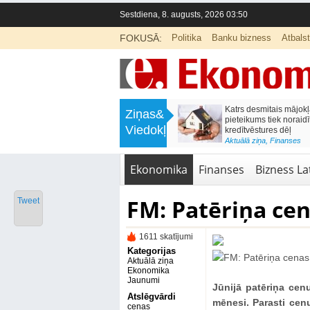
Sestdiena, 8. augusts, 2026 03:50
FOKUSĀ:
Politika
Banku bizness
Atbals
>
Naudas glabāšana mājās var izmaksāt
Katrs desmitais mājokļ
Ziņas&
simtiem eiro gadā
pieteikums tiek noraidī
Viedokļi
kredītvēstures dēļ
<
Aktuālā ziņa
,
Finanses
Aktuālā ziņa
,
Finanses
Ekonomika
Finanses
Bizness Lat
FM: Patēriņa cen
Tweet
1611 skatījumi
Kategorijas
Aktuālā ziņa
Ekonomika
Jaunumi
Jūnijā patēriņa cenu
Atslēgvārdi
mēnesi. Parasti cen
cenas