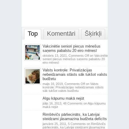
Top
Komentāri
Šķirkļi
Vakcinētie seniori piecus mēnešus
saņems pabalstu 20 eiro mēnesī
oktobris 13, 2021,
Comments Off
on Vakcinētie
seniori piecus mēnešus saņems pabalstu 20
eiro mēnesī
Valsts kontrole: Privatizācijas
nebeidzamais stāsts sāk tukšot valsts
budžetu
maijs 16, 2019,
Comments Off
on Valsts
kontrole: Privatizācijas nebeidzamais stāsts
sāk tukšot valsts budžetu
Algu kāpumu makā nejūt
jūlijs 16, 2013,
48 Comments
on Algu kāpumu
makā nejūt
Rimšēvičs pārliecināts, ka Latvijai
steidzami jāsamazina budžeta deficīts
janvāris 25, 2011,
5 Comments
on Rimšēvičs
pārliecināts, ka Latvijai steidzami jāsamazina