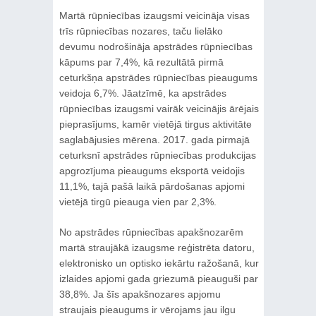
Martā rūpniecības izaugsmi veicināja visas
trīs rūpniecības nozares, taču lielāko
devumu nodrošināja apstrādes rūpniecības
kāpums par 7,4%, kā rezultātā pirmā
ceturkšņa apstrādes rūpniecības pieaugums
veidoja 6,7%. Jāatzīmē, ka apstrādes
rūpniecības izaugsmi vairāk veicinājis ārējais
pieprasījums, kamēr vietējā tirgus aktivitāte
saglabājusies mērena. 2017. gada pirmajā
ceturksnī apstrādes rūpniecības produkcijas
apgrozījuma pieaugums eksportā veidojis
11,1%, tajā pašā laikā pārdošanas apjomi
vietējā tirgū pieauga vien par 2,3%.
No apstrādes rūpniecības apakšnozarēm
martā straujākā izaugsme reģistrēta datoru,
elektronisko un optisko iekārtu ražošanā, kur
izlaides apjomi gada griezumā pieauguši par
38,8%. Ja šīs apakšnozares apjomu
straujais pieaugums ir vērojams jau ilgu