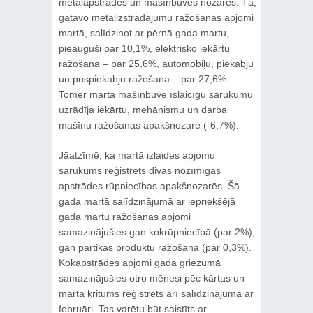
metālapstrādes un mašīnbūves nozarēs. Tā,
gatavo metālizstrādājumu ražošanas apjomi
martā, salīdzinot ar pērnā gada martu,
pieauguši par 10,1%, elektrisko iekārtu
ražošana – par 25,6%, automobiļu, piekabju
un puspiekabju ražošana – par 27,6%.
Tomēr martā mašīnbūvē īslaicīgu sarukumu
uzrādīja iekārtu, mehānismu un darba
mašīnu ražošanas apakšnozare (-6,7%).
Jāatzīmē, ka martā izlaides apjomu
sarukums reģistrēts divās nozīmīgās
apstrādes rūpniecības apakšnozarēs. Šā
gada martā salīdzinājumā ar iepriekšējā
gada martu ražošanas apjomi
samazinājušies gan kokrūpniecībā (par 2%),
gan pārtikas produktu ražošanā (par 0,3%).
Kokapstrādes apjomi gada griezumā
samazinājušies otro mēnesi pēc kārtas un
martā kritums reģistrēts arī salīdzinājumā ar
februāri. Tas varētu būt saistīts ar