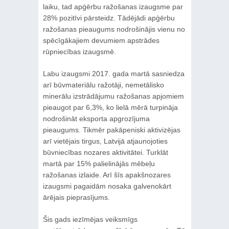
laiku, tad apģērbu ražošanas izaugsme par
28% pozitīvi pārsteidz. Tādējādi apģērbu
ražošanas pieaugums nodrošinājis vienu no
spēcīgākajiem devumiem apstrādes
rūpniecības izaugsmē.
Labu izaugsmi 2017. gada martā sasniedza
arī būvmateriālu ražotāji, nemetālisko
minerālu izstrādājumu ražošanas apjomiem
pieaugot par 6,3%, ko lielā mērā turpināja
nodrošināt eksporta apgrozījuma
pieaugums. Tikmēr pakāpeniski aktivizējas
arī vietējais tirgus, Latvijā atjaunojoties
būvniecības nozares aktivitātei. Turklāt
martā par 15% palielinājās mēbeļu
ražošanas izlaide. Arī šīs apakšnozares
izaugsmi pagaidām nosaka galvenokārt
ārējais pieprasījums.
Šis gads iezīmējas veiksmīgs