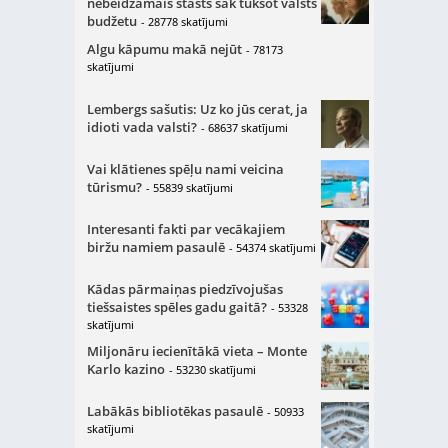
nebeidzamais stāsts sāk tukšot valsts
budžetu
- 28778 skatījumi
Algu kāpumu makā nejūt
- 78173
skatījumi
Lembergs sašutis: Uz ko jūs cerat, ja
idioti vada valsti?
- 68637 skatījumi
Vai klātienes spēļu nami veicina
tūrismu?
- 55839 skatījumi
Interesanti fakti par vecākajiem
biržu namiem pasaulē
- 54374 skatījumi
Kādas pārmaiņas piedzīvojušas
tiešsaistes spēles gadu gaitā?
- 53328
skatījumi
Miljonāru iecienītākā vieta – Monte
Karlo kazino
- 53230 skatījumi
Labākās bibliotēkas pasaulē
- 50933
skatījumi