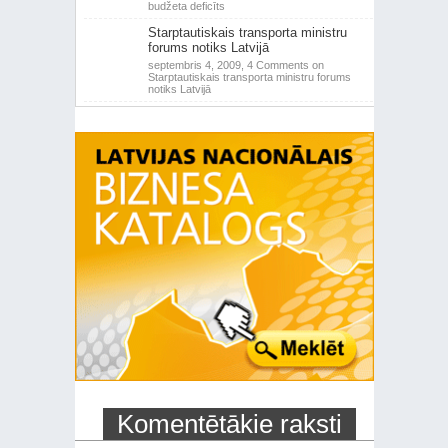
budžeta deficīts
Starptautiskais transporta ministru
forums notiks Latvijā
septembris 4, 2009,
4 Comments
on
Starptautiskais transporta ministru forums
notiks Latvijā
Komentētākie raksti