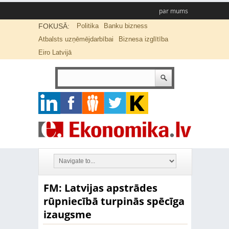
par mums
FOKUSĀ:
Politika
Banku bizness
Atbalsts uzņēmējdarbībai
Biznesa izglītība
Eiro Latvijā
FM: Latvijas apstrādes
rūpniecībā turpinās spēcīga
izaugsme