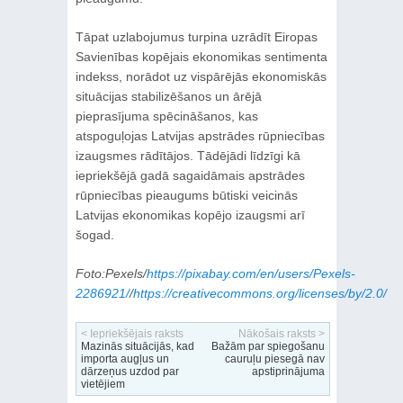
Tāpat uzlabojumus turpina uzrādīt Eiropas
Savienības kopējais ekonomikas sentimenta
indekss, norādot uz vispārējās ekonomiskās
situācijas stabilizēšanos un ārējā
pieprasījuma spēcināšanos, kas
atspoguļojas Latvijas apstrādes rūpniecības
izaugsmes rādītājos. Tādējādi līdzīgi kā
iepriekšējā gadā sagaidāmais apstrādes
rūpniecības pieaugums būtiski veicinās
Latvijas ekonomikas kopējo izaugsmi arī
šogad.
Foto:Pexels/
https://pixabay.com/en/users/Pexels-
2286921/
/
https://creativecommons.org/licenses/by/2.0/
< Iepriekšējais raksts
Nākošais raksts >
Mazinās situācijās, kad
Bažām par spiegošanu
importa augļus un
cauruļu piesegā nav
dārzeņus uzdod par
apstiprinājuma
vietējiem