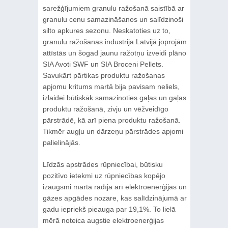
sarežģījumiem granulu ražošanā saistībā ar
granulu cenu samazināšanos un salīdzinoši
silto apkures sezonu. Neskatoties uz to,
granulu ražošanas industrija Latvijā joprojām
attīstās un šogad jaunu ražotņu izveidi plāno
SIA Avoti SWF un SIA Broceni Pellets.
Savukārt pārtikas produktu ražošanas
apjomu kritums martā bija pavisam neliels,
izlaidei būtiskāk samazinoties gaļas un gaļas
produktu ražošanā, zivju un vēžveidīgo
pārstrādē, kā arī piena produktu ražošanā.
Tikmēr augļu un dārzeņu pārstrādes apjomi
palielinājās.
Līdzās apstrādes rūpniecībai, būtisku
pozitīvo ietekmi uz rūpniecības kopējo
izaugsmi martā radīja arī elektroenerģijas un
gāzes apgādes nozare, kas salīdzinājumā ar
gadu iepriekš pieauga par 19,1%. To lielā
mērā noteica augstie elektroenerģijas