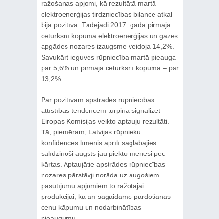
ražošanas apjomi, kā rezultātā martā
elektroenerģijas tirdzniecības bilance atkal
bija pozitīva. Tādējādi 2017. gada pirmajā
ceturksnī kopumā elektroenerģijas un gāzes
apgādes nozares izaugsme veidoja 14,2%.
Savukārt ieguves rūpniecība martā pieauga
par 5,6% un pirmajā ceturksnī kopumā – par
13,2%.
Par pozitīvām apstrādes rūpniecības
attīstības tendencēm turpina signalizēt
Eiropas Komisijas veikto aptauju rezultāti.
Tā, piemēram, Latvijas rūpnieku
konfidences līmenis aprīlī saglabājies
salīdzinoši augsts jau piekto mēnesi pēc
kārtas. Aptaujātie apstrādes rūpniecības
nozares pārstāvji norāda uz augošiem
pasūtījumu apjomiem to ražotajai
produkcijai, kā arī sagaidāmo pārdošanas
cenu kāpumu un nodarbinātības
pieaugumu.