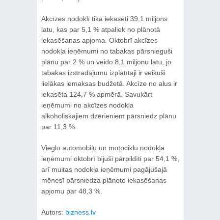
Akcīzes nodoklī tika iekasēti 39,1 miljons
latu, kas par 5,1 % atpaliek no plānotā
iekasēšanas apjoma. Oktobrī akcīzes
nodokļa ieņēmumi no tabakas pārsnieguši
plānu par 2 % un veido 8,1 miljonu latu, jo
tabakas izstrādājumu izplatītāji ir veikuši
lielākas iemaksas budžetā. Akcīze no alus ir
iekasēta 124,7 % apmērā. Savukārt
ieņēmumi no akcīzes nodokļa
alkoholiskajiem dzērieniem pārsniedz plānu
par 11,3 %.
Vieglo automobiļu un motociklu nodokļa
ieņēmumi oktobrī bijuši pārpildīti par 54,1 %,
arī muitas nodokļa ieņēmumi pagājušajā
mēnesī pārsniedza plānoto iekasēšanas
apjomu par 48,3 %.
Autors:
bizness.lv