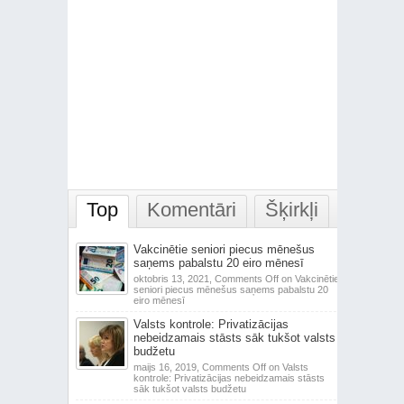
Top
Komentāri
Šķirkļi
Vakcinētie seniori piecus mēnešus
saņems pabalstu 20 eiro mēnesī
oktobris 13, 2021,
Comments Off
on Vakcinētie
seniori piecus mēnešus saņems pabalstu 20
eiro mēnesī
Valsts kontrole: Privatizācijas
nebeidzamais stāsts sāk tukšot valsts
budžetu
maijs 16, 2019,
Comments Off
on Valsts
kontrole: Privatizācijas nebeidzamais stāsts
sāk tukšot valsts budžetu