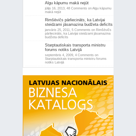
Algu kāpumu makā nejūt
jūlijs 16, 2013,
48 Comments
on Algu kāpumu
makā nejūt
Rimšēvičs pārliecināts, ka Latvijai
steidzami jāsamazina budžeta deficīts
janvāris 25, 2011,
5 Comments
on Rimšēvičs
pārliecināts, ka Latvijai steidzami jāsamazina
budžeta deficīts
Starptautiskais transporta ministru
forums notiks Latvijā
septembris 4, 2009,
4 Comments
on
Starptautiskais transporta ministru forums
notiks Latvijā