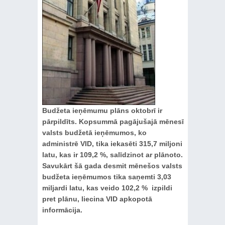
Budžeta ieņēmumu plāns oktobrī ir
pārpildīts. Kopsummā pagājušajā mēnesī
valsts budžetā ieņēmumos, ko
administrē VID, tika iekasēti 315,7 miljoni
latu, kas ir 109,2 %, salīdzinot ar plānoto.
Savukārt šā gada desmit mēnešos valsts
budžeta ieņēmumos tika saņemti 3,03
miljardi latu, kas veido 102,2 % izpildi
pret plānu, liecina VID apkopotā
informācija.