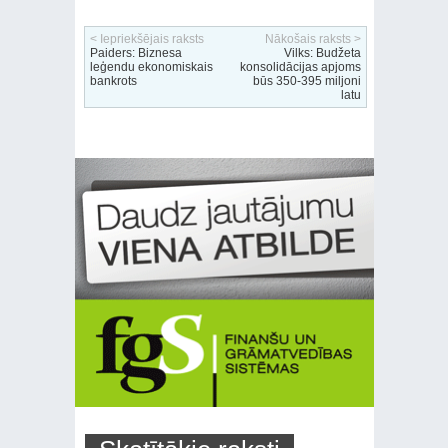
< Iepriekšējais raksts
Nākošais raksts >
Paiders: Biznesa
Vilks: Budžeta
leģendu ekonomiskais
konsolidācijas apjoms
bankrots
būs 350-395 miljoni
latu