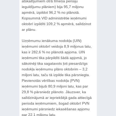
atskaitījumiem otrā līmeņa pensiju
ieguldījumu plāniem) bija 95,7 miljonu
apmērā, izpildot 96,2 % no plānotā.
Kopsummā VID administrētie ieņēmumi
oktobrī izpildīti 109,2 % apmērā, salīdzinot
ar plānu.
Uzņēmumu ienākuma nodokļa (UIN)
ieņēmumi oktobrī veidoja 8,9 miljonus latu,
kas ir 282,6 % no plānotā apjoma. UIN
ieņēmumi tika pārpildīti šādā apjomā, jo
sākotnēji tika sagatavots ļoti piesardzīgs
nodokļa ieņēmumu plāns oktobrim – 3,2
miljoni latu, taču tā izpilde tika pārsniegta.
Pievienotās vērtības nodokļa (PVN)
ieņēmumi bijuši 80,9 miljoni latu, kas par
29,8 % pārsniedz plānoto. Jāuzsver, ka
salīdzinājumā ar iepriekšējā gada attiecīgā
perioda ieņēmumiem, šogad oktobrī PVN
ieņēmumi pārsniedz iekasēšanas apjomu
par 22,1 miljonu latu.