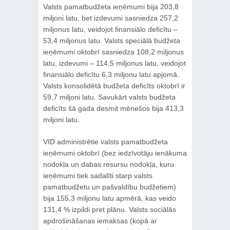
Valsts pamatbudžeta ieņēmumi bija 203,8
miljoni latu, bet izdevumi sasniedza 257,2
miljonus latu, veidojot finansiālo deficītu –
53,4 miljonus latu. Valsts speciālā budžeta
ieņēmumi oktobrī sasniedza 108,2 miljonus
latu, izdevumi – 114,5 miljonus latu, veidojot
finansiālo deficītu 6,3 miljonu latu apjomā.
Valsts konsolidētā budžeta deficīts oktobrī ir
59,7 miljoni latu. Savukārt valsts budžeta
deficīts šā gada desmit mēnešos bija 413,3
miljoni latu.
VID administrētie valsts pamatbudžeta
ieņēmumi oktobrī (bez iedzīvotāju ienākuma
nodokļa un dabas resursu nodokļa, kuru
ieņēmumi tiek sadalīti starp valsts
pamatbudžetu un pašvaldību budžetiem)
bija 155,3 miljonu latu apmērā, kas veido
131,4 % izpildi pret plānu. Valsts sociālās
apdrošināšanas iemaksas (kopā ar