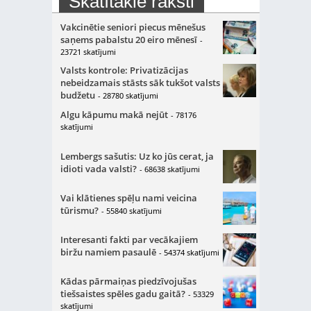
Skatītākie raksti
Vakcinētie seniori piecus mēnešus
saņems pabalstu 20 eiro mēnesī
-
23721 skatījumi
Valsts kontrole: Privatizācijas
nebeidzamais stāsts sāk tukšot valsts
budžetu
- 28780 skatījumi
Algu kāpumu makā nejūt
- 78176
skatījumi
Lembergs sašutis: Uz ko jūs cerat, ja
idioti vada valsti?
- 68638 skatījumi
Vai klātienes spēļu nami veicina
tūrismu?
- 55840 skatījumi
Interesanti fakti par vecākajiem
biržu namiem pasaulē
- 54374 skatījumi
Kādas pārmaiņas piedzīvojušas
tiešsaistes spēles gadu gaitā?
- 53329
skatījumi