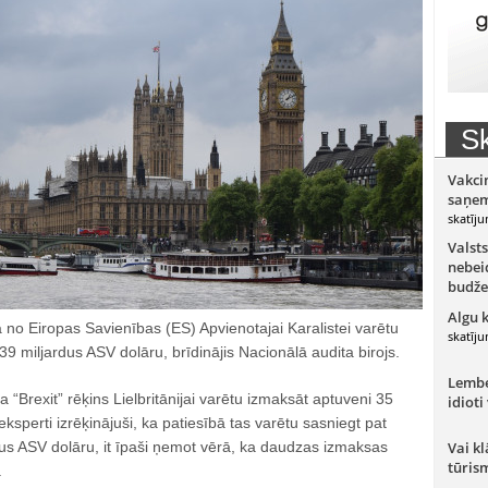
Sk
Vakci
saņem
skatīju
Valsts
nebeid
budže
Algu 
na no Eiropas Savienības (ES) Apvienotajai Karalistei varētu
skatīju
9 miljardus ASV dolāru, brīdinājis Nacionālā audita birojs.
Lember
 ka “Brexit” rēķins Lielbritānijai varētu izmaksāt aptuveni 35
idioti
ksperti izrēķinājuši, ka patiesībā tas varētu sasniegt pat
dus ASV dolāru, it īpaši ņemot vērā, ka daudzas izmaksas
Vai kl
tūris
.