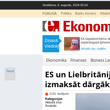
Sestdiena, 8. augusts, 2026 05:04
FOKUSĀ:
Politika
Banku bizness
Atbals
>
Labklājības ministrija rosina reformēt
Kā sagatavot bērnu sko
Ziņas&
un būtiski uzlabot vecāku pabalstu
nepārslogojot ģimene
Viedokļi
<
Aktuālā ziņa
,
Ekonomika
Aktuālā ziņa
,
Izglītība
Ekonomika
Finanses
Bizness Lat
ES un Lielbritāni
Tweet
izmaksāt dārgāk
2191 skatījumi
Kategorijas
Aktuālā ziņa
Ārvalstīs