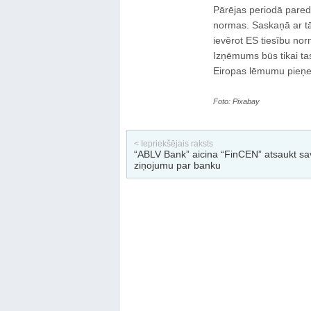
Pārējas periodā paredz
normas. Saskaņā ar tā 
ievērot ES tiesību nor
Izņēmums būs tikai tas,
Eiropas lēmumu pieņ
Foto: Pixabay
< Iepriekšējais raksts
“ABLV Bank” aicina “FinCEN” atsaukt sa
ziņojumu par banku