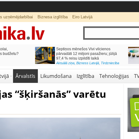
ts uzņēmējdarbībai
Biznesa izglītība
Eiro Latvijā
lai,
Septiņos mēnešos Vivi vilcienos
s budžetu?
pārvadāti 12 miljoni pasažieru; jūlijā
97,4 % reisu izpildīti laikā
Aktuālā ziņa
,
Bizness Latvijā
,
Tirdzniecība
vijā
Ārvalstīs
Likumdošana
Izglītība
Tehnoloģijas
T
jas “šķiršanās” varētu