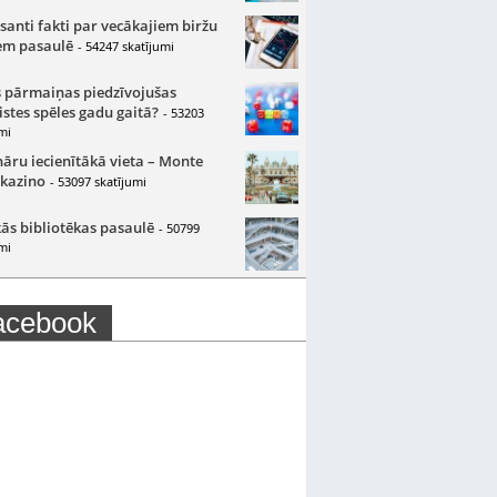
santi fakti par vecākajiem biržu
m pasaulē
- 54247 skatījumi
 pārmaiņas piedzīvojušas
istes spēles gadu gaitā?
- 53203
mi
nāru iecienītākā vieta – Monte
 kazino
- 53097 skatījumi
ās bibliotēkas pasaulē
- 50799
mi
acebook