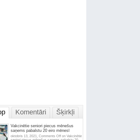
op
Komentāri
Šķirkļi
Vakcinētie seniori piecus mēnešus
saņems pabalstu 20 eiro mēnesī
oktobris 13, 2021,
Comments Off
on Vakcinētie
seniori piecus mēnešus saņems pabalstu 20