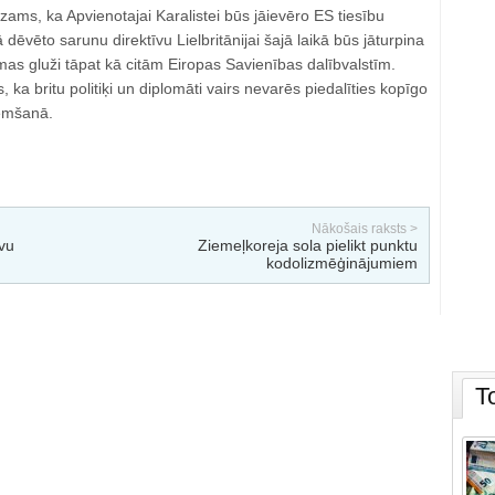
ams, ka Apvienotajai Karalistei būs jāievēro ES tiesību
dēvēto sarunu direktīvu Lielbritānijai šajā laikā būs jāturpina
mas gluži tāpat kā citām Eiropas Savienības dalībvalstīm.
 ka britu politiķi un diplomāti vairs nevarēs piedalīties kopīgo
emšanā.
Nākošais raksts >
vu
Ziemeļkoreja sola pielikt punktu
kodolizmēģinājumiem
T