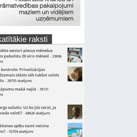
atītākie raksti
nētie seniori piecus mēnešus
s pabalstu 20 eiro mēnesī
- 23696
mi
 kontrole: Privatizācijas
zamais stāsts sāk tukšot valsts
tu
- 28755 skatījumi
kāpumu makā nejūt
- 78131
mi
gs sašutis: Uz ko jūs cerat, ja
 vada valsti?
- 68626 skatījumi
ātienes spēļu nami veicina
mu?
- 55704 skatījumi