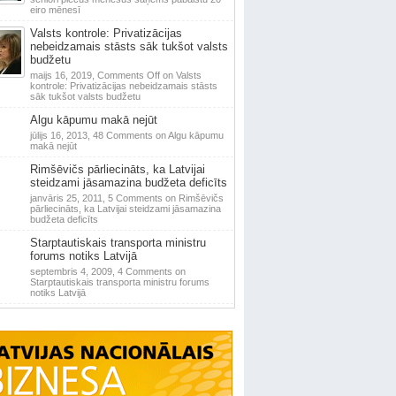
eiro mēnesī
Valsts kontrole: Privatizācijas
nebeidzamais stāsts sāk tukšot valsts
budžetu
maijs 16, 2019,
Comments Off
on Valsts
kontrole: Privatizācijas nebeidzamais stāsts
sāk tukšot valsts budžetu
Algu kāpumu makā nejūt
jūlijs 16, 2013,
48 Comments
on Algu kāpumu
makā nejūt
Rimšēvičs pārliecināts, ka Latvijai
steidzami jāsamazina budžeta deficīts
janvāris 25, 2011,
5 Comments
on Rimšēvičs
pārliecināts, ka Latvijai steidzami jāsamazina
budžeta deficīts
Starptautiskais transporta ministru
forums notiks Latvijā
septembris 4, 2009,
4 Comments
on
Starptautiskais transporta ministru forums
notiks Latvijā