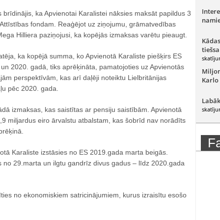
Intere
s brīdinājis, ka Apvienotai Karalistei nāksies maksāt papildus 3
namie
s Attīstības fondam. Reaģējot uz ziņojumu, grāmatvedības
ega Hilliera paziņojusi, ka kopējās izmaksas varētu pieaugt.
Kādas
tiešsa
atēja, ka kopējā summa, ko Apvienotā Karaliste piešķirs ES
skatīju
n 2020. gadā, tiks aprēķināta, pamatojoties uz Apvienotās
Miljo
ām perspektīvām, kas arī daļēji noteiktu Lielbritānijas
Karlo
aļu pēc 2020. gada.
Labāk
ādā izmaksas, kas saistītas ar pensiju saistībām. Apvienotā
skatīju
,9 miljardus eiro ārvalstu atbalstam, kas šobrīd nav norādīts
prēķinā.
F
tā Karaliste izstāsies no ES 2019.gada marta beigās.
s no 29.marta un ilgtu gandrīz divus gadus – līdz 2020.gada
irīties no ekonomiskiem satricinājumiem, kurus izraisītu esošo