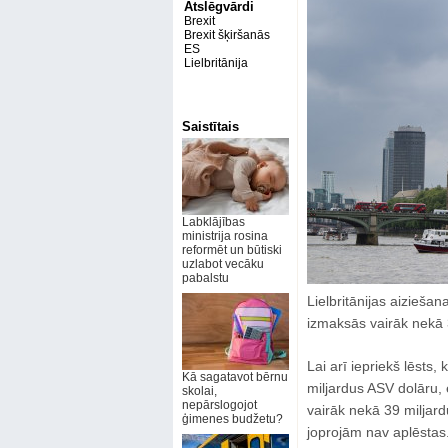
Atslēgvārdi
Brexit
Brexit šķiršanās
ES
Lielbritānija
Saistītais
Labklājības
ministrija rosina
reformēt un būtiski
uzlabot vecāku
pabalstu
Lielbritānijas aizieša
izmaksās vairāk nekā 3
Lai arī iepriekš lēsts,
Kā sagatavot bērnu
miljardus ASV dolāru, e
skolai,
nepārslogojot
vairāk nekā 39 miljar
ģimenes budžetu?
joprojām nav aplēstas