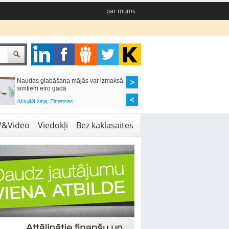
par mums
Naudas glabāšana mājās var izmaksāt
Katrs desmitais mājok
simtiem eiro gadā
pieteikums tiek noraid
kredītvēstures dēļ
Aktuālā ziņa
,
Finanses
Aktuālā ziņa
,
Finanses
V&Video
Viedokļi
Bez kaklasaites