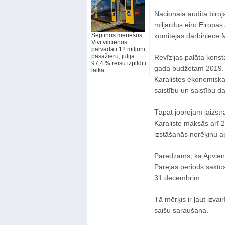
Nacionālā audita biroj
miljardus eiro Eiropa
Septiņos mēnešos
komitejas darbiniece M
Vivi vilcienos
pārvadāti 12 miljoni
pasažieru; jūlijā
Revīzijas palāta konst
97,4 % reisu izpildīti
gada budžetam 2019. u
laikā
Karalistes ekonomiskaj
saistību un saistību d
Tāpat joprojām jāizstr
Karaliste maksās arī 2
izstāšanās norēķinu a
Paredzams, ka Apvieno
Pārejas periods sākto
31.decembrim.
Tā mērķis ir ļaut izva
saišu saraušana.