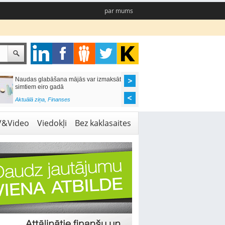
par mums
Naudas glabāšana mājās var izmaksāt
Katrs desmitais mājok
simtiem eiro gadā
pieteikums tiek noraid
kredītvēstures dēļ
Aktuālā ziņa
,
Finanses
Aktuālā ziņa
,
Finanses
V&Video
Viedokļi
Bez kaklasaites