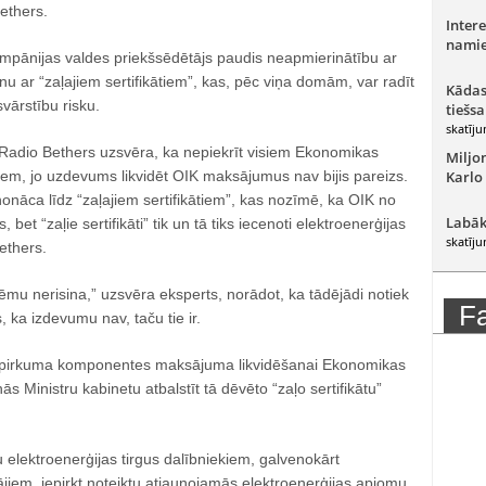
ethers.
Intere
namie
mpānijas valdes priekšsēdētājs paudis neapmierinātību ar
u ar “zaļajiem sertifikātiem”, kas, pēc viņa domām, var radīt
Kādas
vārstību risku.
tiešsa
skatīju
as Radio Bethers uzsvēra, ka nepiekrīt visiem Ekonomikas
Miljo
miem, jo uzdevums likvidēt OIK maksājumus nav bijis pareizs.
Karlo
nāca līdz “zaļajiem sertifikātiem”, kas nozīmē, ka OIK no
Labāk
bet “zaļie sertifikāti” tik un tā tiks iecenoti elektroenerģijas
skatīju
ethers.
ēmu nerisina,” uzsvēra eksperts, norādot, ka tādējādi notiek
F
ka izdevumu nav, taču tie ir.
iepirkuma komponentes maksājuma likvidēšanai Ekonomikas
inās Ministru kabinetu atbalstīt tā dēvēto “zaļo sertifikātu”
elektroenerģijas tirgus dalībniekiem, galvenokārt
tājiem, iepirkt noteiktu atjaunojamās elektroenerģijas apjomu