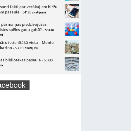
santi fakti par vecākajiem biržu
m pasaulē
- 54185 skatījumi
 pārmaiņas piedzīvojušas
istes spēles gadu gaitā?
- 53140
mi
nāru iecienītākā vieta – Monte
 kazino
- 53031 skatījumi
ās bibliotēkas pasaulē
- 50733
mi
acebook