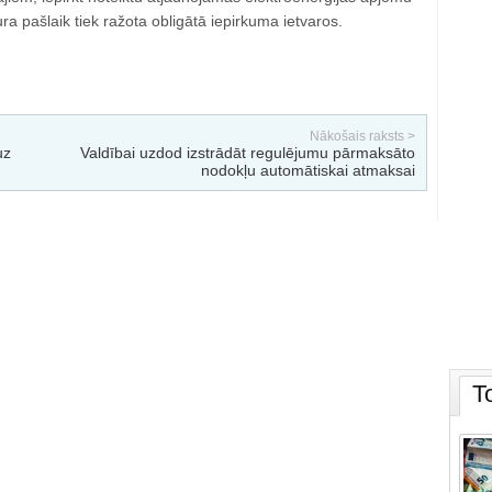
ra pašlaik tiek ražota obligātā iepirkuma ietvaros.
Nākošais raksts >
uz
Valdībai uzdod izstrādāt regulējumu pārmaksāto
nodokļu automātiskai atmaksai
T