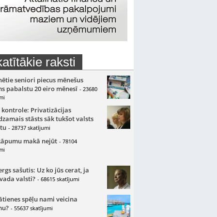
atītākie raksti
nētie seniori piecus mēnešus
s pabalstu 20 eiro mēnesī
- 23680
mi
 kontrole: Privatizācijas
zamais stāsts sāk tukšot valsts
tu
- 28737 skatījumi
kāpumu makā nejūt
- 78104
mi
gs sašutis: Uz ko jūs cerat, ja
 vada valsti?
- 68615 skatījumi
ātienes spēļu nami veicina
mu?
- 55637 skatījumi