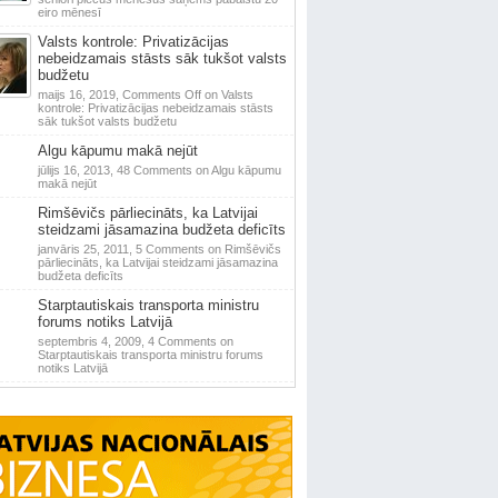
eiro mēnesī
Valsts kontrole: Privatizācijas
nebeidzamais stāsts sāk tukšot valsts
budžetu
maijs 16, 2019,
Comments Off
on Valsts
kontrole: Privatizācijas nebeidzamais stāsts
sāk tukšot valsts budžetu
Algu kāpumu makā nejūt
jūlijs 16, 2013,
48 Comments
on Algu kāpumu
makā nejūt
Rimšēvičs pārliecināts, ka Latvijai
steidzami jāsamazina budžeta deficīts
janvāris 25, 2011,
5 Comments
on Rimšēvičs
pārliecināts, ka Latvijai steidzami jāsamazina
budžeta deficīts
Starptautiskais transporta ministru
forums notiks Latvijā
septembris 4, 2009,
4 Comments
on
Starptautiskais transporta ministru forums
notiks Latvijā