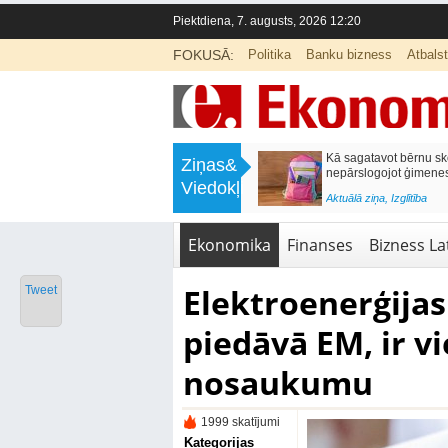
Piektdiena, 7. augusts, 2026 12:20
FOKUSĀ:
Politika
Banku bizness
Atbals
>
Labklājības ministrija rosina reformēt
Kā sagatavot bērnu sko
Ziņas&
un būtiski uzlabot vecāku pabalstu
nepārslogojot ģimene
Viedokļi
<
Aktuālā ziņa
,
Ekonomika
Aktuālā ziņa
,
Izglītība
Ekonomika
Finanses
Bizness Lat
Elektroenerģijas
Tweet
piedāvā EM, ir v
nosaukumu
1999 skatījumi
Kategorijas