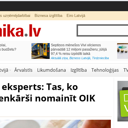
ts uzņēmējdarbībai
Biznesa izglītība
Eiro Latvijā
lai,
Septiņos mēnešos Vivi vilcienos
s budžetu?
pārvadāti 12 miljoni pasažieru; jūlijā
97,4 % reisu izpildīti laikā
Aktuālā ziņa
,
Bizness Latvijā
,
Tirdzniecība
vijā
Ārvalstīs
Likumdošana
Izglītība
Tehnoloģijas
T
 eksperts: Tas, ko
ienkārši nomainīt OIK