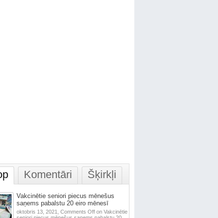
op
Komentāri
Šķirkļi
Vakcinētie seniori piecus mēnešus
saņems pabalstu 20 eiro mēnesī
oktobris 13, 2021,
Comments Off
on Vakcinētie
seniori piecus mēnešus saņems pabalstu 20