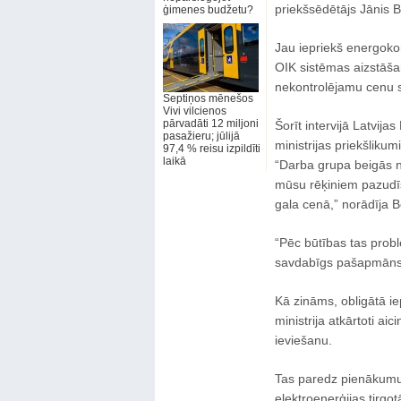
priekšsēdētājs Jānis B
ģimenes budžetu?
Jau iepriekš energoko
OIK sistēmas aizstāšan
nekontrolējamu cenu s
Septiņos mēnešos
Vivi vilcienos
pārvadāti 12 miljoni
Šorīt intervijā Latvij
pasažieru; jūlijā
ministrijas priekšliku
97,4 % reisu izpildīti
laikā
“Darba grupa beigās no
mūsu rēķiniem pazudīs, 
gala cenā,” norādīja B
“Pēc būtības tas probl
savdabīgs pašapmāns, 
Kā zināms, obligātā 
ministrija atkārtoti aic
ieviešanu.
Tas paredz pienākumu 
elektroenerģijas tirgo