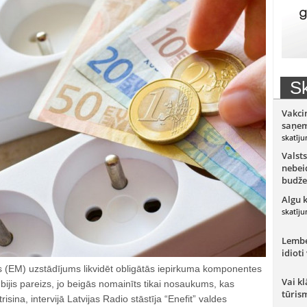
Sk
Vakci
saņem
skatīju
Valsts
nebeid
budže
Algu 
skatīju
Lember
idioti
s (EM) uzstādījums likvidēt obligātās iepirkuma komponentes
Vai kl
ijis pareizs, jo beigās nomainīts tikai nosaukums, kas
tūris
ina, intervijā Latvijas Radio stāstīja “Enefit” valdes