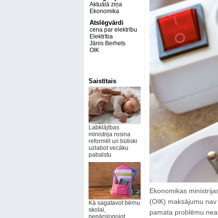
Aktuālā ziņa
Ekonomika
Atslēgvārdi
cena par elektrību
Elektrība
Jānis Berhets
OIK
Saistītais
Labklājības
ministrija rosina
reformēt un būtiski
uzlabot vecāku
pabalstu
Ekonomikas ministrija
(OIK) maksājumu nav b
Kā sagatavot bērnu
skolai,
pamata problēmu neatris
nepārslogojot