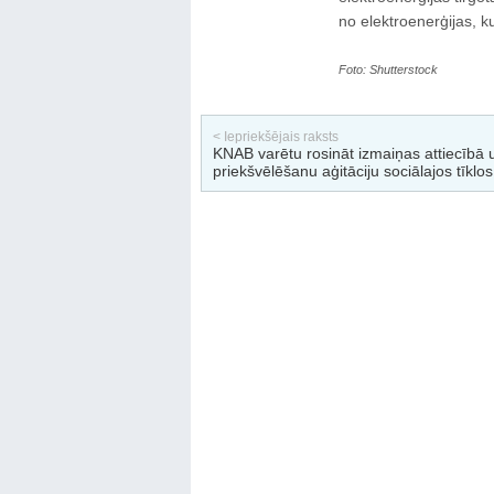
no elektroenerģijas, ku
Foto: Shutterstock
< Iepriekšējais raksts
KNAB varētu rosināt izmaiņas attiecībā 
priekšvēlēšanu aģitāciju sociālajos tīklos