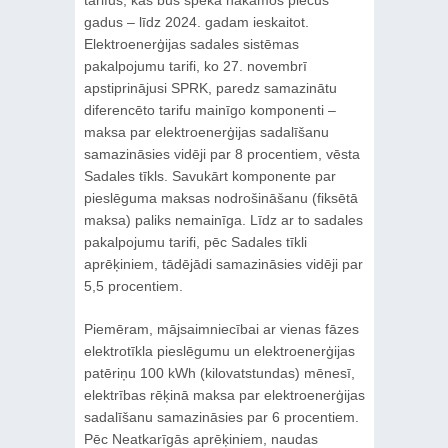
gadus – līdz 2024. gadam ieskaitot.
Elektroenerģijas sadales sistēmas
pakalpojumu tarifi, ko 27. novembrī
apstiprinājusi SPRK, paredz samazinātu
diferencēto tarifu mainīgo komponenti –
maksa par elektroenerģijas sadalīšanu
samazināsies vidēji par 8 procentiem, vēsta
Sadales tīkls. Savukārt komponente par
pieslēguma maksas nodrošināšanu (fiksētā
maksa) paliks nemainīga. Līdz ar to sadales
pakalpojumu tarifi, pēc Sadales tīkli
aprēķiniem, tādējādi samazināsies vidēji par
5,5 procentiem.
Piemēram, mājsaimniecībai ar vienas fāzes
elektrotīkla pieslēgumu un elektroenerģijas
patēriņu 100 kWh (kilovatstundas) mēnesī,
elektrības rēķinā maksa par elektroenerģijas
sadalīšanu samazināsies par 6 procentiem.
Pēc Neatkarīgās aprēķiniem, naudas