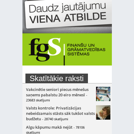
Skatītākie raksti
Vakcinētie seniori piecus mēnešus
saņems pabalstu 20 eiro mēnesī
-
23683 skatījumi
Valsts kontrole: Privatizācijas
nebeidzamais stāsts sāk tukšot valsts
budžetu
- 28740 skatījumi
Algu kāpumu makā nejūt
- 78106
skatījumi