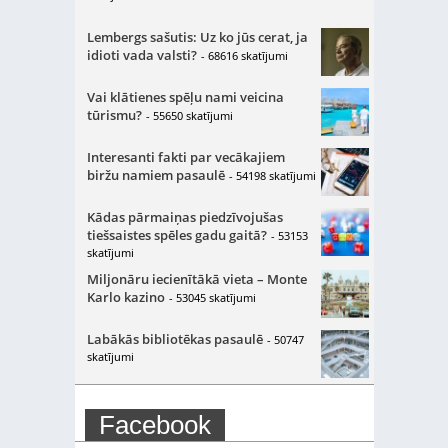
Lembergs sašutis: Uz ko jūs cerat, ja
idioti vada valsti?
- 68616 skatījumi
Vai klātienes spēļu nami veicina
tūrismu?
- 55650 skatījumi
Interesanti fakti par vecākajiem
biržu namiem pasaulē
- 54198 skatījumi
Kādas pārmaiņas piedzīvojušas
tiešsaistes spēles gadu gaitā?
- 53153
skatījumi
Miljonāru iecienītākā vieta – Monte
Karlo kazino
- 53045 skatījumi
Labākās bibliotēkas pasaulē
- 50747
skatījumi
Facebook