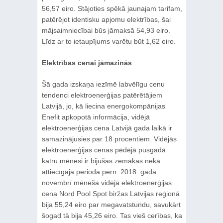
56,57 eiro. Stājoties spēkā jaunajam tarifam,
patērējot identisku apjomu elektrības, šai
mājsaimniecībai būs jāmaksā 54,93 eiro.
Līdz ar to ietaupījums varētu būt 1,62 eiro.
Elektrības cenai jāmazinās
Šā gada izskaņa iezīmē labvēlīgu cenu
tendenci elektroenerģijas patērētājiem
Latvijā, jo, kā liecina energokompānijas
Enefit apkopotā informācija, vidējā
elektroenerģijas cena Latvijā gada laikā ir
samazinājusies par 18 procentiem. Vidējās
elektroenerģijas cenas pēdējā pusgadā
katru mēnesi ir bijušas zemākas nekā
attiecīgajā periodā pērn. 2018. gada
novembrī mēneša vidējā elektroenerģijas
cena Nord Pool Spot biržas Latvijas reģionā
bija 55,24 eiro par megavatstundu, savukārt
šogad tā bija 45,26 eiro. Tas vieš cerības, ka