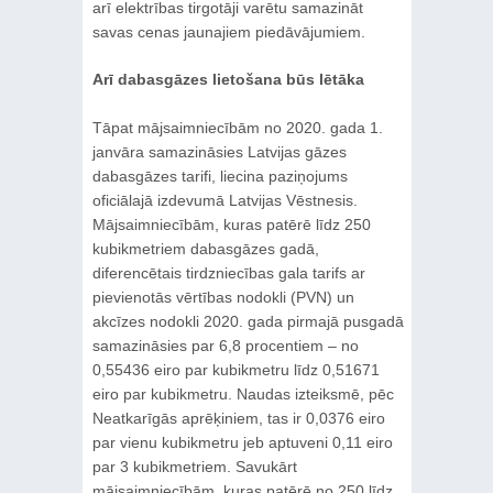
arī elektrības tirgotāji varētu samazināt
savas cenas jaunajiem piedāvājumiem.
Arī dabasgāzes lietošana būs lētāka
Tāpat mājsaimniecībām no 2020. gada 1.
janvāra samazināsies Latvijas gāzes
dabasgāzes tarifi, liecina paziņojums
oficiālajā izdevumā Latvijas Vēstnesis.
Mājsaimniecībām, kuras patērē līdz 250
kubikmetriem dabasgāzes gadā,
diferencētais tirdzniecības gala tarifs ar
pievienotās vērtības nodokli (PVN) un
akcīzes nodokli 2020. gada pirmajā pusgadā
samazināsies par 6,8 procentiem – no
0,55436 eiro par kubikmetru līdz 0,51671
eiro par kubikmetru. Naudas izteiksmē, pēc
Neatkarīgās aprēķiniem, tas ir 0,0376 eiro
par vienu kubikmetru jeb aptuveni 0,11 eiro
par 3 kubikmetriem. Savukārt
mājsaimniecībām, kuras patērē no 250 līdz