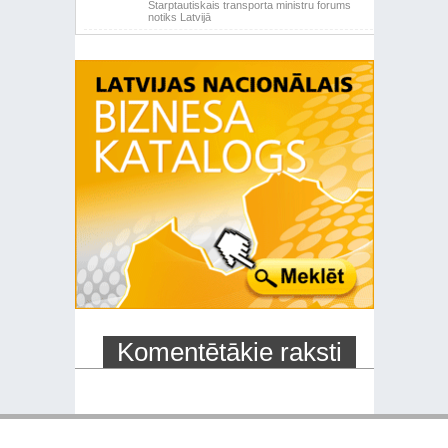
Starptautiskais transporta ministru forums
notiks Latvijā
Komentētākie raksti