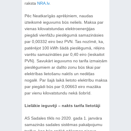
raksta
NRA.lv
.
Pēc Neatkarīgās aprēķiniem, naudas
izteiksmē ieguvums būs neliels. Maksa par
vienas kilovatstundas elektroenerģijas
piegādi vienfāžu pieslēgumā samazināsies
par 0,00332 eiro bez PVN. Tas nozīmē, ka,
patērējot 100 kWh šādā pieslēgumā, rēķins
varētu samazināties par 0,40 eiro (ieskaitot
PVN). Savukārt ieguvums no tarifa izmaiņām
pieslēgumiem ar dalīto zonu būs tikai par
elektrības lietošanu naktīs un nedēļas
nogalē. Par šajā laikā lietoto elektrību maksa
par piegādi būs par 0,00663 eiro mazāka
par vienu kilovatstundu nekā šobrīd.
Lielākie ieguvēji – nakts tarifa lietotāji
AS Sadales tīkls no 2020. gada 1. janvāra
samazinās sadales sistēmas pakalpojumu
tarifus, kas būs spēkā nākamos piecus