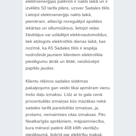
elektroenerģijas patēriņš ir nakts laikā un ir
izvēlēts S3 tarifa plāns, uzsver Sadales tīkls.
Lietojot elektroenerģiju nakts laikā,
piemēram, attiecīgi noregulējot apsildes
iekārtas un siltumsūkņus, lietojot veļas
žāvētājus vai uzlādējot elektroautomobiļus,
tiek atslogots elektrotīkls dienas laikā, kas
nozīmē, ka AS Sadales tīkls ir iespēja
nodrošināt jauniem klientiem elektrotīkla
pieslēgumu ātrāk un lētāk, neizbūvējot
papildu jaudas.
Klientu rēķinos sadales sistēmas
pakalpojums gan veido tikai apmēram vienu
trešo daļu izmaksu. Līdz ar to gala cenā
procentuālās izmaiņas būs mazākas nekā
sadales tarifā paredzētās izmaiņas, ja,
protams, nemainīsies citas izmaksas. Pēc
Neatkarīgās aprēķiniem, mājsaimniecība,
kura mēnesī patērē 408 kWh vienfāžu
pieslēgumā, šobrīd par elektrību maksā