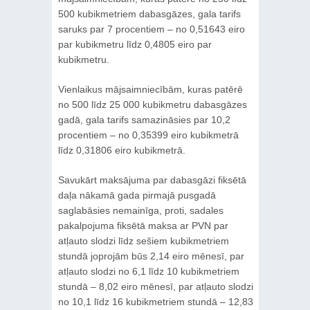
500 kubikmetriem dabasgāzes, gala tarifs
saruks par 7 procentiem – no 0,51643 eiro
par kubikmetru līdz 0,4805 eiro par
kubikmetru.
Vienlaikus mājsaimniecībām, kuras patērē
no 500 līdz 25 000 kubikmetru dabasgāzes
gadā, gala tarifs samazināsies par 10,2
procentiem – no 0,35399 eiro kubikmetrā
līdz 0,31806 eiro kubikmetrā.
Savukārt maksājuma par dabasgāzi fiksētā
daļa nākamā gada pirmajā pusgadā
saglabāsies nemainīga, proti, sadales
pakalpojuma fiksētā maksa ar PVN par
atļauto slodzi līdz sešiem kubikmetriem
stundā joprojām būs 2,14 eiro mēnesī, par
atļauto slodzi no 6,1 līdz 10 kubikmetriem
stundā – 8,02 eiro mēnesī, par atļauto slodzi
no 10,1 līdz 16 kubikmetriem stundā – 12,83