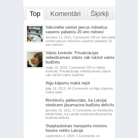
Top
Komentāri
Šķirkļi
Vakcinētie seniori piecus mēnešus
saņems pabalstu 20 eiro mēnesī
oktobris 13, 2021,
Comments Off
on Vakcinētie
seniori piecus mēnešus saņems pabalstu 20
eiro mēnesī
Valsts kontrole: Privatizācijas
nebeidzamais stāsts sāk tukšot valsts
budžetu
maijs 16, 2019,
Comments Off
on Valsts
kontrole: Privatizācijas nebeidzamais stāsts
sāk tukšot valsts budžetu
Algu kāpumu makā nejūt
jūlijs 16, 2013,
48 Comments
on Algu kāpumu
makā nejūt
Rimšēvičs pārliecināts, ka Latvijai
steidzami jāsamazina budžeta deficīts
janvāris 25, 2011,
5 Comments
on Rimšēvičs
pārliecināts, ka Latvijai steidzami jāsamazina
budžeta deficīts
Starptautiskais transporta ministru
forums notiks Latvijā
septembris 4, 2009,
4 Comments
on