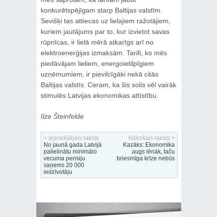
konkurētspējīgam starp Baltijas valstīm.
Sevišķi tas attiecas uz lielajiem ražotājiem,
kuriem jautājums par to, kur izvietot savas
rūpnīcas, ir lielā mērā atkarīgs arī no
elektroenerģijas izmaksām. Tarifi, ko mēs
piedāvājam lieliem, energoietilpīgiem
uzņēmumiem, ir pievilcīgāki nekā citās
Baltijas valstīs. Ceram, ka šis solis vēl vairāk
stimulēs Latvijas ekonomikas attīstību.
Ilze Šteinfelde
< Iepriekšējais raksts
Nākošais raksts >
No jaunā gada Latvijā
Kazāks: Ekonomika
palielinātu minimālo
augs lēnāk, taču
vecuma pensiju
briesmīga krīze nebūs
saņems 20 000
iedzīvotāju