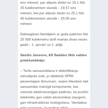
eiro mēnesī, par atļauto slodzi no 16,1 līdz
25 kubikmetriem stundā – 19,57 eiro
mēnesī, bet par atļauto slodzi no 25,1 līdz
40 kubikmetriem stundā – 29,06 eiro
mēnesī.
Dabasgāzes lietotājiem ar gada patēriņu līdz
25 000 kubikmetru tarifi mainās divas reizes
gadā – 1. janvārī un 1. jūlijā.
Sandis Jansons, AS Sadales tīkls valdes
priekšsēdētājs:
– Tarifu samazināšana ir elektrifikāciju
stimulējošs solis, jo atbilstoši SPRK
pieņemtajam lēmumam, visiem klientiem tiek
samazināta mainīgā komponente, kas
veicinās elektroenerģijas patēriņu, lai pozitīvi
ietekmētu gan valsts ekonomikas izaugsmi,
gan infrastruktūras noslogošanu. Vienlaikus
mēs saprotam, ka tarifam jābūt