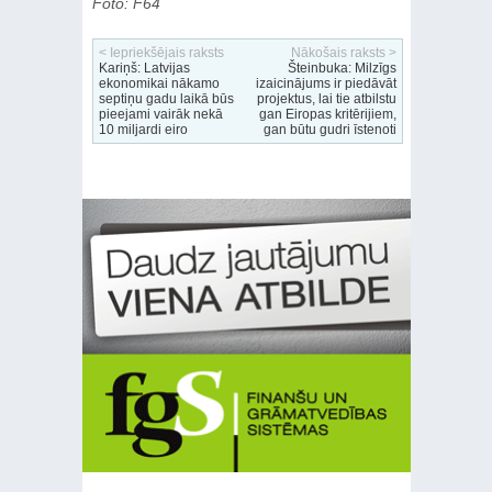
Foto: F64
< Iepriekšējais raksts
Nākošais raksts >
Kariņš: Latvijas
Šteinbuka: Milzīgs
ekonomikai nākamo
izaicinājums ir piedāvāt
septiņu gadu laikā būs
projektus, lai tie atbilstu
pieejami vairāk nekā
gan Eiropas kritērijiem,
10 miljardi eiro
gan būtu gudri īstenoti