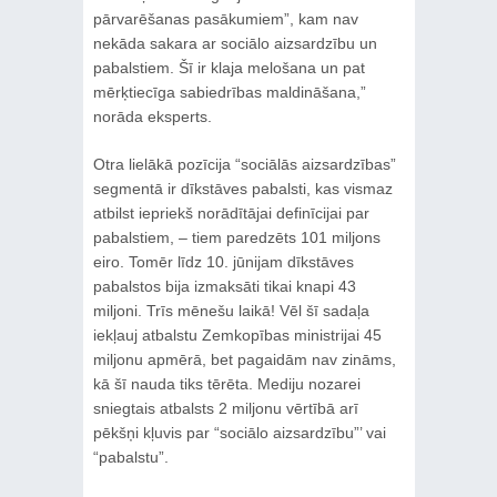
pārvarēšanas pasākumiem”, kam nav
nekāda sakara ar sociālo aizsardzību un
pabalstiem. Šī ir klaja melošana un pat
mērķtiecīga sabiedrības maldināšana,”
norāda eksperts.
Otra lielākā pozīcija “sociālās aizsardzības”
segmentā ir dīkstāves pabalsti, kas vismaz
atbilst iepriekš norādītājai definīcijai par
pabalstiem, – tiem paredzēts 101 miljons
eiro. Tomēr līdz 10. jūnijam dīkstāves
pabalstos bija izmaksāti tikai knapi 43
miljoni. Trīs mēnešu laikā! Vēl šī sadaļa
iekļauj atbalstu Zemkopības ministrijai 45
miljonu apmērā, bet pagaidām nav zināms,
kā šī nauda tiks tērēta. Mediju nozarei
sniegtais atbalsts 2 miljonu vērtībā arī
pēkšņi kļuvis par “sociālo aizsardzību”’ vai
“pabalstu”.