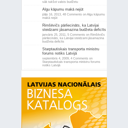
sāk tukšot valsts budžetu
Algu kāpumu makā nejūt
jūlijs 16, 2013,
48 Comments
on Algu kāpumu
makā nejūt
Rimšēvičs pārliecināts, ka Latvijai
steidzami jāsamazina budžeta deficīts
janvāris 25, 2011,
5 Comments
on Rimšēvičs
pārliecināts, ka Latvijai steidzami jāsamazina
budžeta deficīts
Starptautiskais transporta ministru
forums notiks Latvijā
septembris 4, 2009,
4 Comments
on
Starptautiskais transporta ministru forums
notiks Latvijā