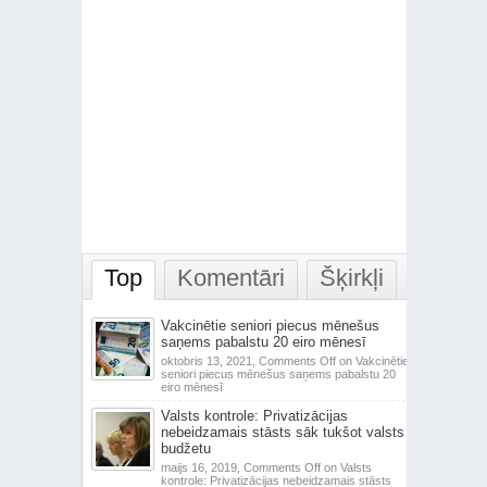
Top
Komentāri
Šķirkļi
Vakcinētie seniori piecus mēnešus
saņems pabalstu 20 eiro mēnesī
oktobris 13, 2021,
Comments Off
on Vakcinētie
seniori piecus mēnešus saņems pabalstu 20
eiro mēnesī
Valsts kontrole: Privatizācijas
nebeidzamais stāsts sāk tukšot valsts
budžetu
maijs 16, 2019,
Comments Off
on Valsts
kontrole: Privatizācijas nebeidzamais stāsts