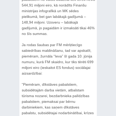
544,91 miljoni eiro, kā norādīts Finanšu
ministrijas infografikā un MK sēdes
pielikumā, bet gan labākajā gadījumā –
148,94 miljoni. Uzsveru – labākajā
gadījumā, jo pagaidām ir izmaksāti tikai 46%
no šīs summas.
Ja rodas šaubas par FM mērķtiecīgo
sabiedrības maldināšanu, tad var apskatīt,
piemēram, žurnāla “Ieva” šī gada 10. jūnija
numuru, kurā FM skaidro, kur tiks tērēti 699
miljoni eiro (ieskaitot ES fondus) sociālajai
aizsardzībai:
“Piemēram, dīkstāves pabalstiem,
subsidētajām darba vietām, atbalstam
tūrisma nozarei, bezdarbnieka palīdzības
pabalstiem, piemaksai par bērnu
darbiniekiem, kas saņem dīkstāves
pabalstu, subsidētajai nodarbinātībai, krīzes