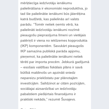
mērķtiecīga iedzīvotāju ienākumu
palielināšana ir ekonomiski neproduktīva, jo
tad šie palielinātie ienākumi būs jāierēķina
katrā budžetā, kas palielinās arī valsts
parādu. “Tomēr netiek ņemts vērā, ka
palielināti iedzīvotāju ienākumi nozīmē
pieaugošu pieprasījuma līmeni un vietējais
patēriņš ir viena no iekšzemes kopprodukta
(IKP) komponentēm. Savukārt pieaugošs
IKP samazina publiskā parāda apjomu,
pieņemot, ka palielinātie ienākumi netiek
tērēti par importa precēm. Jebkurā gadījumā
– esošais valdības fiskālais plāns ir savā
būtībā maldinošs un apzināti sniedz
nepareizu priekšstatu par plānotajām
investīcijām. Salīdzinot ar citām pozīcijām,
sociālajai aizsardzībai un iedzīvotāju
pabalstiem piešķirtais finansējums ir
praktiski nekāds,” rezumē Šuvajevs.