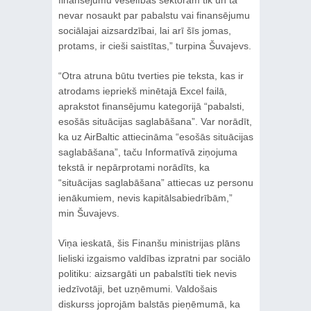
nevar nosaukt par pabalstu vai finansējumu
sociālajai aizsardzībai, lai arī šīs jomas,
protams, ir cieši saistītas,” turpina Šuvajevs.
“Otra atruna būtu tverties pie teksta, kas ir
atrodams iepriekš minētajā Excel failā,
aprakstot finansējumu kategorijā “pabalsti,
esošās situācijas saglabāšana”. Var norādīt,
ka uz AirBaltic attiecināma “esošās situācijas
saglabāšana”, taču Informatīvā ziņojuma
tekstā ir nepārprotami norādīts, ka
“situācijas saglabāšana” attiecas uz personu
ienākumiem, nevis kapitālsabiedrībām,”
min Šuvajevs.
Viņa ieskatā, šis Finanšu ministrijas plāns
lieliski izgaismo valdības izpratni par sociālo
politiku: aizsargāti un pabalstīti tiek nevis
iedzīvotāji, bet uzņēmumi. Valdošais
diskurss joprojām balstās pieņēmumā, ka