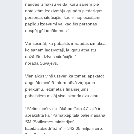
naudas izmaksu veidā, kuru saņem pie
noteiktām iedzīvotāju grupām piederīgas
personas situācijās, kad ir nepieciešami
papildu izdevumi vai kad šīs personas
nespēj gūt ienākumus.”
Var secināt, ka pabalsts ir naudas izmaksa,
ko saņem iedzīvotāji, lai gūtu atbalstu
dažādās dzīves situācijās,”
norāda Šuvajevs.
Vienlaikus viņš uzsver, ka tomēr, apskatot
augstāk minētā Informatīvā ziņojuma
pielikumu, iezīmētais finansējums
pabalstiem atklāj visai skandalozu ainu.
“Pārliecinoši vislielākā pozīcija 47. ailē ir
aprakstīta kā “Pamatkapitāla palielināšana
SM [Satiksmes ministrijas]
kapitālsabiedrībām” – 342,05 miljoni eiro.