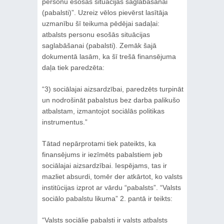
personu esošās situācijas saglabāšanai
(pabalsti)”. Uzreiz vēlos pievērst lasītāja
uzmanību šī teikuma pēdējai sadaļai:
atbalsts personu esošās situācijas
saglabāšanai (pabalsti). Zemāk šajā
dokumentā lasām, ka šī trešā finansējuma
daļa tiek paredzēta:
“3) sociālajai aizsardzībai, paredzēts turpināt
un nodrošināt pabalstus bez darba palikušo
atbalstam, izmantojot sociālās politikas
instrumentus.”
Tātad nepārprotami tiek pateikts, ka
finansējums ir iezīmēts pabalstiem jeb
sociālajai aizsardzībai. Iespējams, tas ir
mazliet absurdi, tomēr der atkārtot, ko valsts
institūcijas izprot ar vārdu “pabalsts”. “Valsts
sociālo pabalstu likuma” 2. pantā ir teikts:
“Valsts sociālie pabalsti ir valsts atbalsts