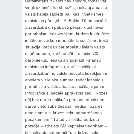
Detalizētāks izklāsts nav sniegts, tomēr var
viegli uzminēt, ka šī pozīcija iekļauj atbalstu
valsts kapitālsabiedrībai, kas ir Satiksmes
ministrijas pārziņā – AirBaltic. Tātad sociālā
aizsardzība un pabalsti pēkšņi kļūst nevis
par atbalstu iedzīvotājiem, kuriem ir kritušies
ienākumi vai kuri ir nonākuši sociāli nedrošā
situācijā, bet gan par atbalstu lielam valsts
uzņēmumam, kurš turklāt ir atlaidis 700
darbiniekus. Iesaku arī apskatīt Finanšu
ministrijas infografiku, kurā “sociālajai
aizsardzībai” no valsts budžeta līdzekļiem ir
atvēlēta vislielākā summa, radot iespaidu
par būtisku valsts atbalstu sociālajai jomai.
Infografikā šī sadaļa aprakstīta šādi: “krīzes
dēļ bez darba palikušo personu atbalstam,
darba vietu subsidēšanai mediju nozares
atbalstam u.c. krīzes seku pārvarēšanas
pasākumiem.” Tātad vislielākā budžeta
pozīcija – atbalsts SM kapitālsabiedrībām –
tiek iekļauta kategorijā “u.c. krīzes seku