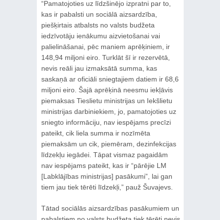
“Pamatojoties uz līdzšinējo izpratni par to,
kas ir pabalsti un sociālā aizsardzība,
piešķirtais atbalsts no valsts budžeta
iedzīvotāju ienākumu aizvietošanai vai
palielināšanai, pēc maniem aprēķiniem, ir
148,94 miljoni eiro. Turklāt šī ir rezervētā,
nevis reāli jau izmaksātā summa, kas
saskaņā ar oficiāli sniegtajiem datiem ir 68,6
miljoni eiro. Šajā aprēķinā neesmu iekļāvis
piemaksas Tieslietu ministrijas un Iekšlietu
ministrijas darbiniekiem, jo, pamatojoties uz
sniegto informāciju, nav iespējams precīzi
pateikt, cik liela summa ir nozīmēta
piemaksām un cik, piemēram, dezinfekcijas
līdzekļu iegādei. Tāpat vismaz pagaidām
nav iespējams pateikt, kas ir “pārējie LM
[Labklājības ministrijas] pasākumi”, lai gan
tiem jau tiek tērēti līdzekļi,” pauž Šuvajevs.
Tātad sociālās aizsardzības pasākumiem un
pabalstiem no valsts budžeta tiek tērēti nevis