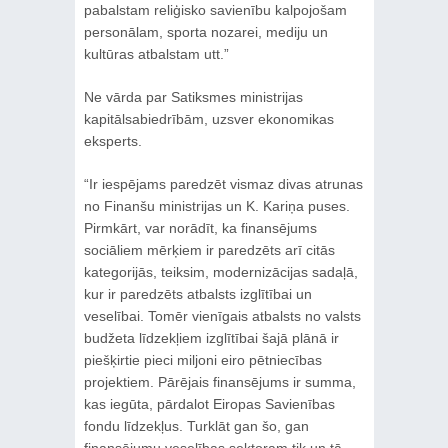
pabalstam reliģisko savienību kalpojošam
personālam, sporta nozarei, mediju un
kultūras atbalstam utt.”
Ne vārda par Satiksmes ministrijas
kapitālsabiedrībām, uzsver ekonomikas
eksperts.
“Ir iespējams paredzēt vismaz divas atrunas
no Finanšu ministrijas un K. Kariņa puses.
Pirmkārt, var norādīt, ka finansējums
sociāliem mērķiem ir paredzēts arī citās
kategorijās, teiksim, modernizācijas sadaļā,
kur ir paredzēts atbalsts izglītībai un
veselībai. Tomēr vienīgais atbalsts no valsts
budžeta līdzekļiem izglītībai šajā plānā ir
piešķirtie pieci miljoni eiro pētniecības
projektiem. Pārējais finansējums ir summa,
kas iegūta, pārdalot Eiropas Savienības
fondu līdzekļus. Turklāt gan šo, gan
finansējumu veselības sektoram tik un tā