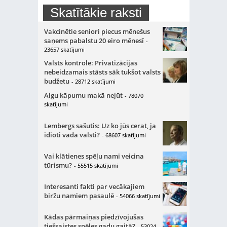
Skatītākie raksti
Vakcinētie seniori piecus mēnešus
saņems pabalstu 20 eiro mēnesī
-
23657 skatījumi
Valsts kontrole: Privatizācijas
nebeidzamais stāsts sāk tukšot valsts
budžetu
- 28712 skatījumi
Algu kāpumu makā nejūt
- 78070
skatījumi
Lembergs sašutis: Uz ko jūs cerat, ja
idioti vada valsti?
- 68607 skatījumi
Vai klātienes spēļu nami veicina
tūrismu?
- 55515 skatījumi
Interesanti fakti par vecākajiem
biržu namiem pasaulē
- 54066 skatījumi
Kādas pārmaiņas piedzīvojušas
tiešsaistes spēles gadu gaitā?
- 53024