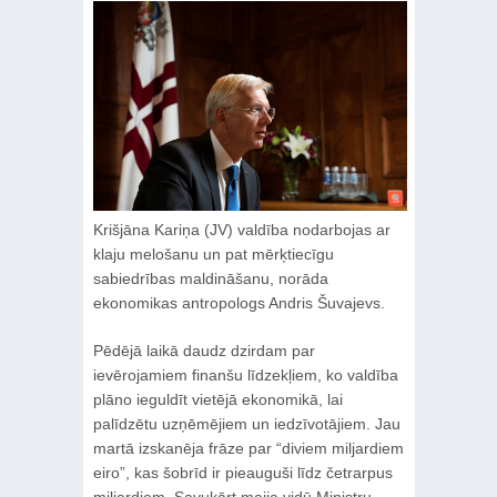
Krišjāna Kariņa (JV) valdība nodarbojas ar
klaju melošanu un pat mērķtiecīgu
sabiedrības maldināšanu, norāda
ekonomikas antropologs Andris Šuvajevs.
Pēdējā laikā daudz dzirdam par
ievērojamiem finanšu līdzekļiem, ko valdība
plāno ieguldīt vietējā ekonomikā, lai
palīdzētu uzņēmējiem un iedzīvotājiem. Jau
martā izskanēja frāze par “diviem miljardiem
eiro”, kas šobrīd ir pieauguši līdz četrarpus
miljardiem. Savukārt maija vidū Ministru