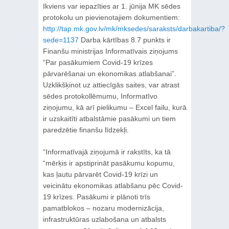
Ikviens var iepazīties ar 1. jūnija MK sēdes
protokolu un pievienotajiem dokumentiem:
http://tap.mk.gov.lv/mk/mksedes/saraksts/darbakartiba/?
sede=1137
Darba kārtības 8.7 punkts ir
Finanšu ministrijas Informatīvais ziņojums
“Par pasākumiem Covid-19 krīzes
pārvarēšanai un ekonomikas atlabšanai”.
Uzklikšķinot uz attiecīgās saites, var atrast
sēdes protokollēmumu, Informatīvo
ziņojumu, kā arī pielikumu – Excel failu, kurā
ir uzskaitīti atbalstāmie pasākumi un tiem
paredzētie finanšu līdzekļi.
“Informatīvajā ziņojumā ir rakstīts, ka tā
“mērķis ir apstiprināt pasākumu kopumu,
kas ļautu pārvarēt Covid-19 krīzi un
veicinātu ekonomikas atlabšanu pēc Covid-
19 krīzes. Pasākumi ir plānoti trīs
pamatblokos – nozaru modernizācija,
infrastruktūras uzlabošana un atbalsts