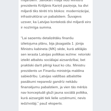
prezidents Krišjānis Kariņš paziņoja, ka divi
miljardi tiks tērēti trīs blokos: modernizācijai,
infrastruktūrai un pabalstiem. Šuvajevs
uzsver, ka Latvijas kontekstā divi miljardi eiro
ir nozīmīga summa.
“Lai saņemtu detalizētāku finanšu
izlietojuma plānu, bija jāsagaida 1. jūnija
Ministru kabineta (MK) sēde, kurā atklājās
sen ierasta Latvijas politikas iezīme: retoriski
izteikt atbalstu sociālajai aizsardzībai, bet
praktiski darīt pilnīgi kaut ko citu. Ministru
prezidents un Finanšu ministrija maldina
sabiedrību. Latvijas valdības atbalstītie
pasākumi neparedz gandrīz nekādu
finansējumu pabalstiem, ja vien tās mērķis
nav konceptuāli gluži jauna sociālā politika,
kurā aizsargāti tiek lielie uzņēmumi, nevis
iedzīvotāji,” pauž eksperts.