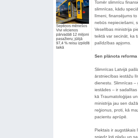
Tomēr slimnīcu finans
slimnīcas, kādu speciā
līmeni, finansējums to
nebūs nepieciešami, s
Septiņos mēnešos
Veselības ministrija 
Vivi vilcienos
pārvadāti 12 miljoni
teiktā var secināt, ka
pasažieru; jūlijā
palīdzības apjoms.
97,4 % reisu izpildīti
laikā
Sen plānota reforma
Slimnīcas Latvijā pašl
ārstniecības iestāžu l
dienestu. Slimnīcas ‒ 
iestādes ‒ ir sadalītas
kā Traumatoloģijas un 
ministrija jau sen da
reģionus, proti, kā m
pacientu aprūpē.
Piektais ir augstākais
sniedz ļoti plašu un s