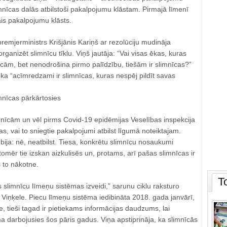
imnīcas dalās atbilstoši pakalpojumu klāstam. Pirmajā līmenī
ais pakalpojumu klāsts.
emjerministrs Krišjānis Kariņš ar rezolūciju mudināja
organizēt slimnīcu tīklu. Viņš jautāja: “Vai visas ēkas, kuras
īcām, bet nenodrošina pirmo palīdzību, tiešām ir slimnīcas?”
 ka “acīmredzami ir slimnīcas, kuras nespēj pildīt savas
imnīcas pārkārtosies
nīcām un vēl pirms Covid-19 epidēmijas Veselības inspekcija
s, vai to sniegtie pakalpojumi atbilst līgumā noteiktajam.
ija: nē, neatbilst. Tiesa, konkrētu slimnīcu nosaukumi
 tomēr tie izskan aizkulisēs un, protams, arī pašas slimnīcas ir
 to nākotne.
T
 slimnīcu līmeņu sistēmas izveidi,” sarunu ciklu raksturo
e Viņķele. Piecu līmeņu sistēma iedibināta 2018. gada janvārī,
e, tieši tagad ir pietiekams informācijas daudzums, lai
ma darbojusies šos pāris gadus. Viņa apstiprināja, ka slimnīcās