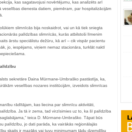
pekcija, kas sagatavojusi novērtējumu, kas analizēts arī
ā veselības dienesta datiem, piemēram, par hospitalizācijām
ā.
olūkiem slimnīcās bija noskaidrot, vai un kā tiek sniegta
acionārās palīdzības slimnīcās, kurās atbilstoši līmenim
aits ārstu speciālistu dežūru, kā arī – cik vispār pacientu
nāk, jo, iespējams, viņiem nemaz stacionāra, turklāt naktī
nepieciešama.
alīdzību
 valsts sekretāre Daina Mūrmane-Umbraško pastāstīja, ka,
irākām veselības nozares institūcijām, izveidots slimnīcas
anību rādītājam, kas liecina par slimnīcu aktivitāti,
līdzība. Ja tā ir zema, tad virzīsimies uz to, ka šī palīdzība
 saglabājama,” teica D. Mūrmane-Umbraško. Tāpat būs
u palīdzību, jo dati parāda, ka vairākās reģionālajās
ību skaits ir mazāks vai tuvu minimumam tādu dzemdību