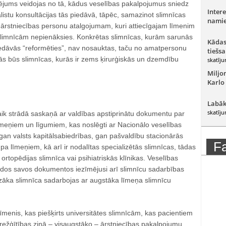
ējums veidojas no tā, kādus veselības pakalpojumus sniedz
Intere
listu konsultācijas tās piedāvā, tāpēc, samazinot slimnīcas
namie
 ārstniecības personu atalgojumam, kuri attiecīgajam līmenim
limnīcām nepienāksies. Konkrētas slimnīcas, kurām sarunās
Kādas
piedāvās “reformēties”, nav nosauktas, taču no amatpersonu
tiešsa
 tās būs slimnīcas, kurās ir zems ķirurģiskās un dzemdību
skatīju
Miljo
Karlo
Labāk
skatīju
aik strādā saskaņā ar valdības apstiprinātu dokumentu par
īmeņiem un līgumiem, kas noslēgti ar Nacionālo veselības
gan valsts kapitālsabiedrības, gan pašvaldību stacionārās
F
 pa līmeņiem, kā arī ir nodalītas specializētās slimnīcas, tādas
ortopēdijas slimnīca vai psihiatriskās klīnikas. Veselības
žādos savos dokumentos iezīmējusi arī slimnīcu sadarbības
azāka slimnīca sadarbojas ar augstāka līmeņa slimnīcu
 līmenis, kas piešķirts universitātes slimnīcām, kas pacientiem
arežģītības ziņā – visaugstāko ‒ ārstniecības pakalpojumu