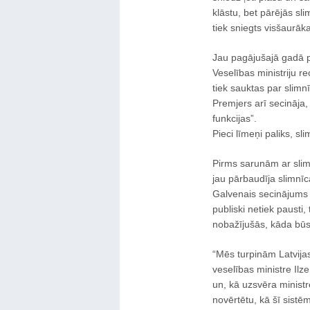
klāstu, bet pārējās sl
tiek sniegts visšaurāk
Jau pagājušajā gadā pr
Veselības ministriju re
tiek sauktas par slimn
Premjers arī secināja,
funkcijas”.
Pieci līmeņi paliks, sl
Pirms sarunām ar slim
jau pārbaudīja slimnīca
Galvenais secinājums b
publiski netiek pausti,
nobažījušās, kāda būs
“Mēs turpinām Latvijas
veselības ministre Ilz
un, kā uzsvēra ministr
novērtētu, kā šī sistē