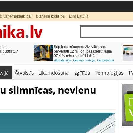
ts uzņēmējdarbībai
Biznesa izglītība
Eiro Latvijā
lai,
Septiņos mēnešos Vivi vilcienos
s budžetu?
pārvadāti 12 miljoni pasažieru; jūlijā
97,4 % reisu izpildīti laikā
Aktuālā ziņa
,
Bizness Latvijā
,
Tirdzniecība
vijā
Ārvalstīs
Likumdošana
Izglītība
Tehnoloģijas
T
u slimnīcas, nevienu