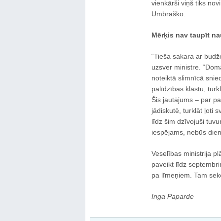
vienkārši viņš tiks nov
Umbraško.
Mērķis nav taupīt n
“Tieša sakara ar budž
uzsver ministre. “Dom
noteiktā slimnīcā sni
palīdzības klāstu, tur
Šis jautājums – par pa
jādiskutē, turklāt ļoti 
līdz šim dzīvojuši tuv
iespējams, nebūs dien
Veselības ministrija 
paveikt līdz septembri
pa līmeņiem. Tam sek
Inga Paparde