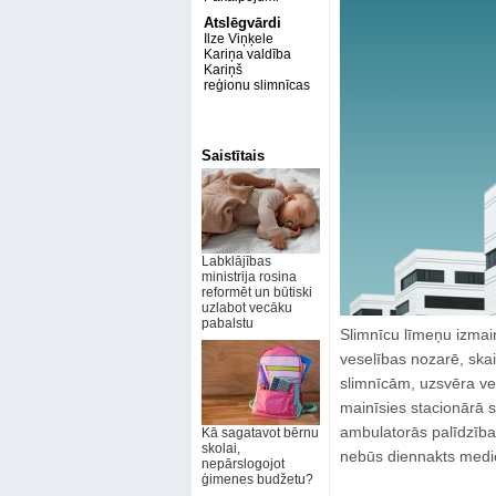
Atslēgvārdi
Ilze Viņķele
Kariņa valdība
Kariņš
reģionu slimnīcas
Saistītais
Labklājības
ministrija rosina
reformēt un būtiski
uzlabot vecāku
pabalstu
Slimnīcu līmeņu izmai
veselības nozarē, skai
slimnīcām, uzsvēra vese
mainīsies stacionārā 
ambulatorās palīdzības
Kā sagatavot bērnu
skolai,
nebūs diennakts medic
nepārslogojot
ģimenes budžetu?