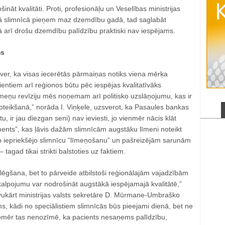
ināt kvalitāti. Proti, profesionāļu un Veselības ministrijas
ādā slimnīcā pieņem maz dzemdību gadā, tad saglabāt
lā arī drošu dzemdību palīdzību praktiski nav iespējams.
ms
ver, ka visas iecerētās pārmaiņas notiks viena mērķa
ientiem arī reģionos būtu pēc iespējas kvalitatīvāks
īmeņu revīziju mēs noņemam arī politisko uzslāņojumu, kas ir
noteikšanā,” norāda I. Viņķele, uzsverot, ka Pasaules bankas
tu, ir jau diezgan seni) nav ieviesti, jo vienmēr nācis klāt
ruments”, kas ļāvis dažām slimnīcām augstāku līmeni noteikt
rp iepriekšējo slimnīcu “līmeņošanu” un pašreizējām sarunām
tagad tikai strikti balstoties uz faktiem.
lēgšana, bet to pārveide atbilstoši reģionālajām vajadzībām
alpojumu var nodrošināt augstākā iespējamajā kvalitātē,”
avukārt ministrijas valsts sekretāre D. Mūrmane-Umbraško
ms, kādi no speciālistiem slimnīcās būs pieejami dienā, bet ne
Tomēr tas nenozīmē, ka pacients nesaņems palīdzību,