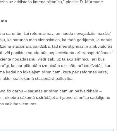
irzīts uz atbilstoša līmeņa slimnīcu,” piebilst D. Mūrmane-
audu
eta sarunām šai reformai nav, un naudu nevajadzēs mazāk,”
āju, ka sarunās mēs vienosimies, ka tādā gadījumā, ja nebūs
edzama stacionārā palīdzība, tad mēs stiprināsim ambulatorās
klāt vēl papildus nauda būs nepieciešama arī transportēšanai.”
cienta nogādāšanu, visdrīzāk, uz tālāku slimnīcu, arī būs
svarīgi, lai par plānotām izmaiņām uzzinātu arī iedzīvotāji, kuri
umā kādai no lokālajām slimnīcām, kurā pēc reformas vairs,
nakts neatliekamā stacionārā palīdzība.
plāno šo darbu – sarunas ar slimnīcām un pašvaldībām ‒
m, oktobra sākumā izstrādājot arī jauno slimnīcu sadalījumu
os valdības lēmums.