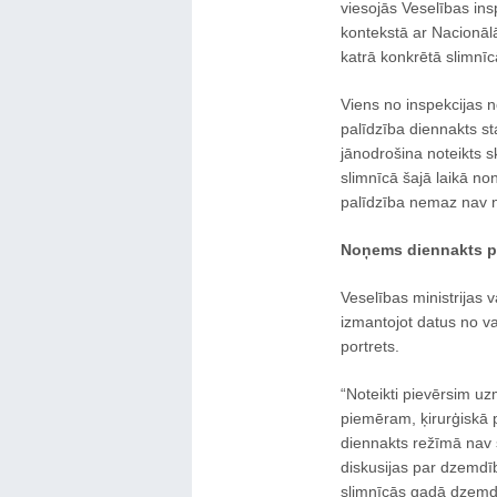
viesojās Veselības ins
kontekstā ar Nacionāl
katrā konkrētā slimnīc
Viens no inspekcijas n
palīdzība diennakts st
jānodrošina noteikts sk
slimnīcā šajā laikā no
palīdzība nemaz nav 
Noņems diennakts p
Veselības ministrijas
izmantojot datus no va
portrets.
“Noteikti pievērsim uzm
piemēram, ķirurģiskā pa
diennakts režīmā nav
diskusijas par dzemdīb
slimnīcās gadā dzemd