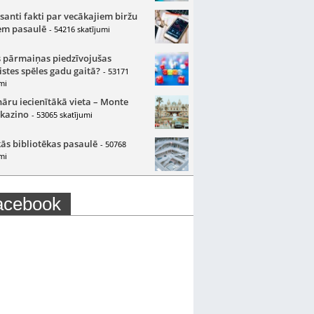
santi fakti par vecākajiem biržu
m pasaulē
- 54216 skatījumi
 pārmaiņas piedzīvojušas
istes spēles gadu gaitā?
- 53171
mi
nāru iecienītākā vieta – Monte
 kazino
- 53065 skatījumi
ās bibliotēkas pasaulē
- 50768
mi
acebook