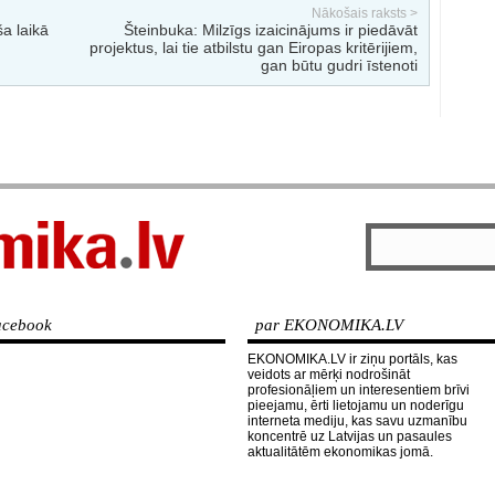
Nākošais raksts >
a laikā
Šteinbuka: Milzīgs izaicinājums ir piedāvāt
projektus, lai tie atbilstu gan Eiropas kritērijiem,
gan būtu gudri īstenoti
cebook
par EKONOMIKA.LV
EKONOMIKA.LV ir ziņu portāls, kas
veidots ar mērķi nodrošināt
profesionāļiem un interesentiem brīvi
pieejamu, ērti lietojamu un noderīgu
interneta mediju, kas savu uzmanību
koncentrē uz Latvijas un pasaules
aktualitātēm ekonomikas jomā.