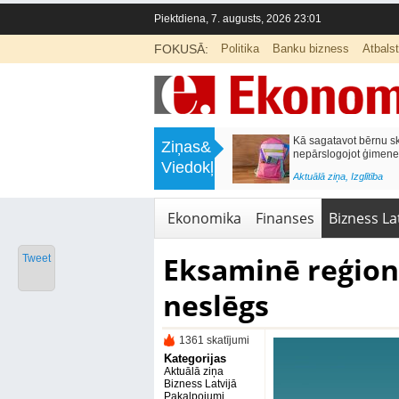
Piektdiena, 7. augusts, 2026 23:01
FOKUSĀ:
Politika
Banku bizness
Atbals
>
Labklājības ministrija rosina reformēt
Kā sagatavot bērnu sko
Ziņas&
un būtiski uzlabot vecāku pabalstu
nepārslogojot ģimene
Viedokļi
<
Aktuālā ziņa
,
Ekonomika
Aktuālā ziņa
,
Izglītība
Ekonomika
Finanses
Bizness Lat
Eksaminē reģion
Tweet
neslēgs
1361 skatījumi
Kategorijas
Aktuālā ziņa
Bizness Latvijā
Pakalpojumi