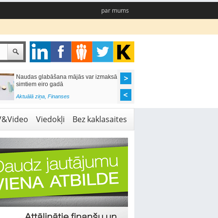
par mums
Naudas glabāšana mājās var izmaksāt
Katrs desmitais mājok
simtiem eiro gadā
pieteikums tiek noraid
kredītvēstures dēļ
Aktuālā ziņa
,
Finanses
Aktuālā ziņa
,
Finanses
V&Video
Viedokļi
Bez kaklasaites