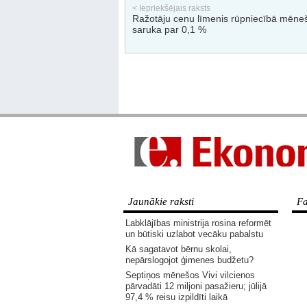
< Iepriekšējais raksts
Ražotāju cenu līmenis rūpniecībā mēneš
saruka par 0,1 %
Jaunākie raksti
Fa
Labklājības ministrija rosina reformēt
un būtiski uzlabot vecāku pabalstu
Kā sagatavot bērnu skolai,
nepārslogojot ģimenes budžetu?
Septiņos mēnešos Vivi vilcienos
pārvadāti 12 miljoni pasažieru; jūlijā
97,4 % reisu izpildīti laikā