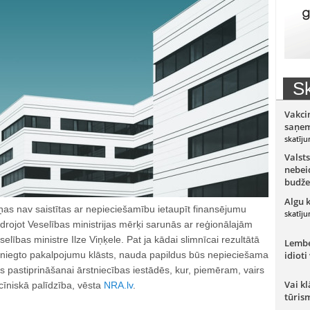
Sk
Vakci
saņem
skatīju
Valsts
nebeid
budže
Algu 
ņas nav saistītas ar nepieciešamību ietaupīt finansējumu
skatīju
drojot Veselības ministrijas mērķi sarunās ar reģionālajām
lības ministre Ilze Viņķele. Pat ja kādai slimnīcai rezultātā
Lember
sniegto pakalpojumu klāsts, nauda papildus būs nepieciešama
idioti
 pastiprināšanai ārstniecības iestādēs, kur, piemēram, vairs
Vai kl
īniskā palīdzība, vēsta
NRA.lv
.
tūris