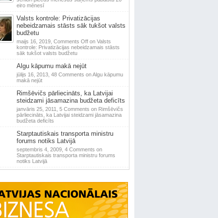
eiro mēnesī
Valsts kontrole: Privatizācijas
nebeidzamais stāsts sāk tukšot valsts
budžetu
maijs 16, 2019,
Comments Off
on Valsts
kontrole: Privatizācijas nebeidzamais stāsts
sāk tukšot valsts budžetu
Algu kāpumu makā nejūt
jūlijs 16, 2013,
48 Comments
on Algu kāpumu
makā nejūt
Rimšēvičs pārliecināts, ka Latvijai
steidzami jāsamazina budžeta deficīts
janvāris 25, 2011,
5 Comments
on Rimšēvičs
pārliecināts, ka Latvijai steidzami jāsamazina
budžeta deficīts
Starptautiskais transporta ministru
forums notiks Latvijā
septembris 4, 2009,
4 Comments
on
Starptautiskais transporta ministru forums
notiks Latvijā