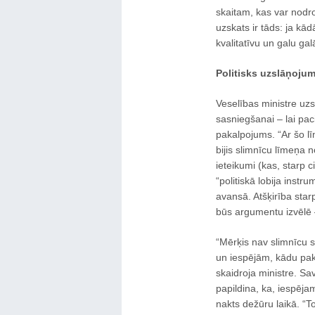
skaitam, kas var nodroš
uzskats ir tāds: ja k
kvalitatīvu un galu ga
Politisks uzslāņoju
Veselības ministre uzs
sasniegšanai – lai pac
pakalpojums. “Ar šo l
bijis slimnīcu līmeņa 
ieteikumi (kas, starp ci
“politiskā lobija inst
avansā. Atšķirība sta
būs argumentu izvēlē – 
“Mērķis nav slimnīcu s
un iespējām, kādu pak
skaidroja ministre. S
papildina, ka, iespēja
nakts dežūru laikā. “