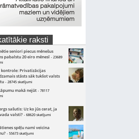
atītākie raksti
nētie seniori piecus mēnešus
s pabalstu 20 eiro mēnesī
- 23689
mi
 kontrole: Privatizācijas
zamais stāsts sāk tukšot valsts
tu
- 28745 skatījumi
kāpumu makā nejūt
- 78117
mi
gs sašutis: Uz ko jūs cerat, ja
 vada valsti?
- 68620 skatījumi
ātienes spēļu nami veicina
mu?
- 55673 skatījumi