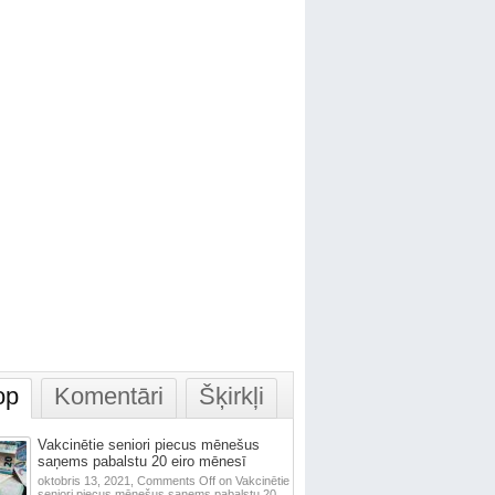
op
Komentāri
Šķirkļi
Vakcinētie seniori piecus mēnešus
saņems pabalstu 20 eiro mēnesī
oktobris 13, 2021,
Comments Off
on Vakcinētie
seniori piecus mēnešus saņems pabalstu 20