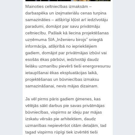
Mainoties celtniecības izmaksām –
darbaspēka un izejmateriālu cenas turpina
samazināties – atšķirīgi kļūst arī iedzīvotāju
paradumi, domājot par savu privātmāju
celtniecību. Pašlaik kā liecina projektēšanas
uzņēmuma SIA „Inženieru birojs” sniegtā
informācija, atšķirībā no iepriekšējiem
gadiem, domājot par privātmājas izbūvi vai
esošās ēkas pārbūvi, iedzīvotāji daudz
lielāku uzmanību pievērš tieši energoresursu
ietaupīšanai ēkas ekspluatācijas laikā,
projektēšanas un būvniecības izmaksu
samazināšanai, nevis mājas dizainam.
Ja vēl pirms pāris gadiem ģimenes, kas
vēlējās sākt darbus pie savas privātmājas
būvniecības, vispirms ar ideju par mājas
izskatu vērsās pie arhitektiem, daudz
uzmanības nepievēršot citām detaļām, tad
tagad vispirms rūpīgi tiek izvērtēti tieši