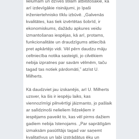
lielumam un dzīves stilam atbilstošākie, kā
arī izdevīgākie risinājumi, jo īpaši
inženiertehnisko tīklu izbūvē. „Galvenās
kvalitātes, kas tiek izvērtētas šobrīd, ir
ekonomiskums, dažādu apkures veidu
izmantošanas iespējas, kā arī, protams,
funkcionalitāte un draudzīgums attiecībā
pret apkārtējo vidi. Vēl pērn daudzu māju
celtniecība notika sasteigti, jo cilvēkiem
nebija izpratnes par savām vēlmēm, taču
tagad tas notiek pārdomāti,” atzīst U.
Milherts.
Kā daudzviet jau izskanējis, arī U. Milherts
uzsver, ka šis ir iespēju laiks, kas
viennozīmīgi pilnvērtīgi jāizmanto, jo pašlaik
ar salīdzinoši nelieliem līdzekļiem ir
iespējams paveikt to, kas vēl pirms dažiem
gadiem nebija īstenojams. „Par saprātīgām
izmaksām pasūtītājs tagad var saņemt
kvalitatīvus un labi izstrādātus ēku un