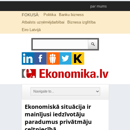
par mums
FOKUSĀ:
Politika
Banku bizness
Atbalsts uzņēmējdarbībai
Biznesa izglītība
Eiro Latvijā
Ekonomiskā situācija ir
mainījusi iedzīvotāju
paradumus privātmāju
celtniecībā