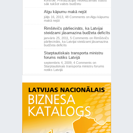
kontrole: Privatizācijas nebeidzamais stāsts
sāk tukšot valsts budžetu
Algu kāpumu makā nejūt
jūlijs 16, 2013,
48 Comments
on Algu kāpumu
makā nejūt
Rimšēvičs pārliecināts, ka Latvijai
steidzami jāsamazina budžeta deficīts
janvāris 25, 2011,
5 Comments
on Rimšēvičs
pārliecināts, ka Latvijai steidzami jāsamazina
budžeta deficīts
Starptautiskais transporta ministru
forums notiks Latvijā
septembris 4, 2009,
4 Comments
on
Starptautiskais transporta ministru forums
notiks Latvijā