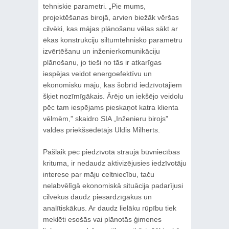
tehniskie parametri. „Pie mums,
projektēšanas birojā, arvien biežāk vēršas
cilvēki, kas mājas plānošanu vēlas sākt ar
ēkas konstrukciju siltumtehnisko parametru
izvērtēšanu un inženierkomunikāciju
plānošanu, jo tieši no tās ir atkarīgas
iespējas veidot energoefektīvu un
ekonomisku māju, kas šobrīd iedzīvotājiem
šķiet nozīmīgākais. Ārējo un iekšējo veidolu
pēc tam iespējams pieskaņot katra klienta
vēlmēm,” skaidro SIA „Inženieru birojs”
valdes priekšsēdētājs Uldis Milherts.
Pašlaik pēc piedzīvotā straujā būvniecības
krituma, ir nedaudz aktivizējusies iedzīvotāju
interese par māju celtniecību, taču
nelabvēlīgā ekonomiskā situācija padarījusi
cilvēkus daudz piesardzīgākus un
analītiskākus. Ar daudz lielāku rūpību tiek
meklēti esošās vai plānotās ģimenes