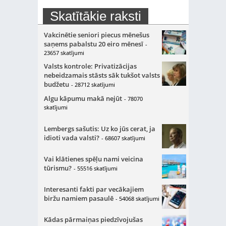
Skatītākie raksti
Vakcinētie seniori piecus mēnešus
saņems pabalstu 20 eiro mēnesī
-
23657 skatījumi
Valsts kontrole: Privatizācijas
nebeidzamais stāsts sāk tukšot valsts
budžetu
- 28712 skatījumi
Algu kāpumu makā nejūt
- 78070
skatījumi
Lembergs sašutis: Uz ko jūs cerat, ja
idioti vada valsti?
- 68607 skatījumi
Vai klātienes spēļu nami veicina
tūrismu?
- 55516 skatījumi
Interesanti fakti par vecākajiem
biržu namiem pasaulē
- 54068 skatījumi
Kādas pārmaiņas piedzīvojušas