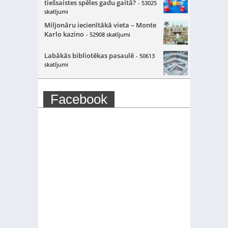
tiešsaistes spēles gadu gaitā?
- 53025
skatījumi
Miljonāru iecienītākā vieta – Monte
Karlo kazino
- 52908 skatījumi
Labākās bibliotēkas pasaulē
- 50613
skatījumi
Facebook