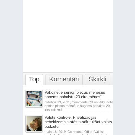
Top
Komentāri
Šķirkļi
Vakcinētie seniori piecus mēnešus
saņems pabalstu 20 eiro mēnesī
oktobris 13, 2021,
Comments Off
on Vakcinētie
seniori piecus mēnešus saņems pabalstu 20
eiro mēnesī
Valsts kontrole: Privatizācijas
nebeidzamais stāsts sāk tukšot valsts
budžetu
maijs 16, 2019,
Comments Off
on Valsts