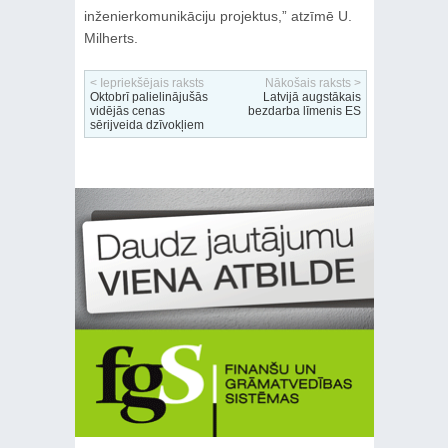
inženierkomunikāciju projektus,” atzīmē U.
Milherts.
< Iepriekšējais raksts
Nākošais raksts >
Oktobrī palielinājušās
Latvijā augstākais
vidējās cenas
bezdarba līmenis ES
sērijveida dzīvokļiem