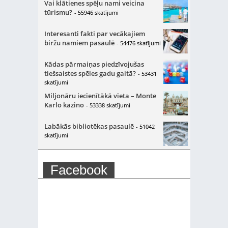
Vai klātienes spēļu nami veicina
tūrismu?
- 55946 skatījumi
Interesanti fakti par vecākajiem
biržu namiem pasaulē
- 54476 skatījumi
Kādas pārmaiņas piedzīvojušas
tiešsaistes spēles gadu gaitā?
- 53431
skatījumi
Miljonāru iecienītākā vieta – Monte
Karlo kazino
- 53338 skatījumi
Labākās bibliotēkas pasaulē
- 51042
skatījumi
Facebook