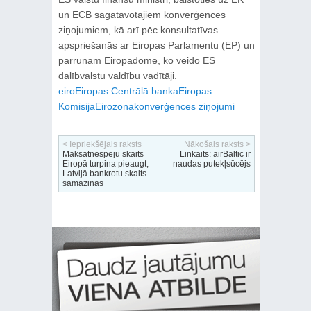
un ECB sagatavotajiem konverģences
ziņojumiem, kā arī pēc konsultatīvas
apspriešanās ar Eiropas Parlamentu (EP) un
pārrunām Eiropadomē, ko veido ES
dalībvalstu valdību vadītāji.
eiro
Eiropas Centrālā banka
Eiropas
Komisija
Eirozona
konverģences ziņojumi
< Iepriekšējais raksts
Nākošais raksts >
Maksātnespēju skaits
Linkaits: airBaltic ir
Eiropā turpina pieaugt;
naudas putekļsūcējs
Latvijā bankrotu skaits
samazinās