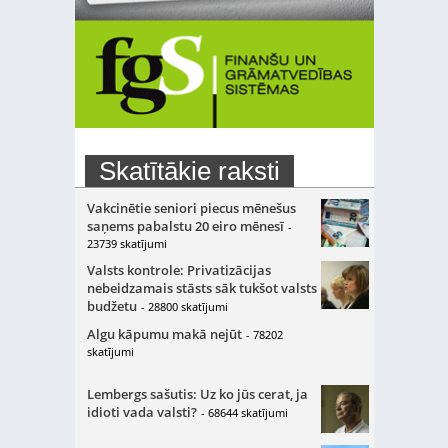
Skatītākie raksti
Vakcinētie seniori piecus mēnešus
saņems pabalstu 20 eiro mēnesī
-
23739 skatījumi
Valsts kontrole: Privatizācijas
nebeidzamais stāsts sāk tukšot valsts
budžetu
- 28800 skatījumi
Algu kāpumu makā nejūt
- 78202
skatījumi
Lembergs sašutis: Uz ko jūs cerat, ja
idioti vada valsti?
- 68644 skatījumi