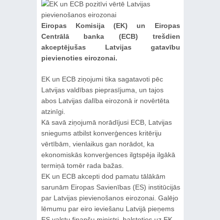
Eiropas Komisija (EK) un Eiropas
Centrālā banka (ECB) trešdien
akceptējušas Latvijas gatavību
pievienoties eirozonai.
EK un ECB ziņojumi tika sagatavoti pēc
Latvijas valdības pieprasījuma, un tajos
abos Latvijas dalība eirozonā ir novērtēta
atzinīgi.
Kā savā ziņojumā norādījusi ECB, Latvijas
sniegums atbilst konverģences kritēriju
vērtībām, vienlaikus gan norādot, ka
ekonomiskās konverģences ilgtspēja ilgākā
termiņā tomēr rada bažas.
EK un ECB akcepti dod pamatu tālākām
sarunām Eiropas Savienības (ES) institūcijās
par Latvijas pievienošanos eirozonai. Galējo
lēmumu par eiro ieviešanu Latvijā pieņems
ES valstu finanšu ministri, balstoties uz EK