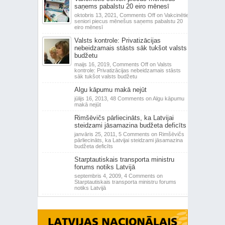
saņems pabalstu 20 eiro mēnesī
oktobris 13, 2021,
Comments Off
on Vakcinētie
seniori piecus mēnešus saņems pabalstu 20
eiro mēnesī
Valsts kontrole: Privatizācijas
nebeidzamais stāsts sāk tukšot valsts
budžetu
maijs 16, 2019,
Comments Off
on Valsts
kontrole: Privatizācijas nebeidzamais stāsts
sāk tukšot valsts budžetu
Algu kāpumu makā nejūt
jūlijs 16, 2013,
48 Comments
on Algu kāpumu
makā nejūt
Rimšēvičs pārliecināts, ka Latvijai
steidzami jāsamazina budžeta deficīts
janvāris 25, 2011,
5 Comments
on Rimšēvičs
pārliecināts, ka Latvijai steidzami jāsamazina
budžeta deficīts
Starptautiskais transporta ministru
forums notiks Latvijā
septembris 4, 2009,
4 Comments
on
Starptautiskais transporta ministru forums
notiks Latvijā