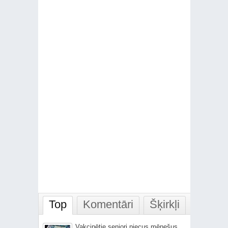
Top
Komentāri
Šķirkļi
Vakcinētie seniori piecus mēnešus