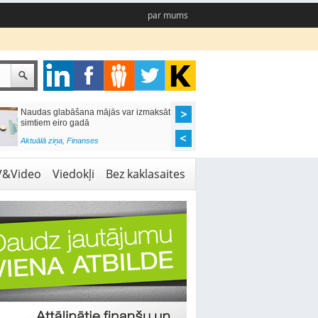
par mums
Naudas glabāšana mājās var izmaksāt
Katrs desmitais mājok
simtiem eiro gadā
pieteikums tiek noraid
kredītvēstures dēļ
Aktuālā ziņa
,
Finanses
Aktuālā ziņa
,
Finanses
V&Video
Viedokļi
Bez kaklasaites