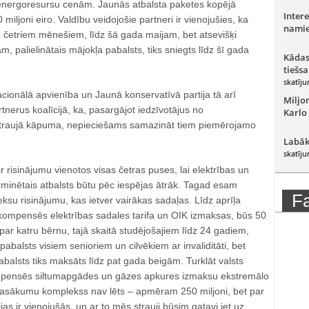
energoresursu cenām. Jaunās atbalsta paketes kopējā
Intere
iljoni eiro. Valdību veidojošie partneri ir vienojušies, ka
namie
uz četriem mēnešiem, līdz šā gada maijam, bet atsevišķi
m, palielinātais mājokļa pabalsts, tiks sniegts līdz šī gada
Kādas
tiešsa
skatīju
acionālā apvienība un Jaunā konservatīvā partija tā arī
Miljo
tnerus koalīcijā, ka, pasargājot iedzīvotājus no
Karlo
traujā kāpuma, nepieciešams samazināt tiem piemērojamo
Labāk
skatīju
r risinājumu vienotos visas četras puses, lai elektrības un
rminētais atbalsts būtu pēc iespējas ātrāk. Tagad esam
F
ksu risinājumu, kas ietver vairākas sadaļas. Līdz aprīļa
 kompensēs elektrības sadales tarifa un OIK izmaksas, būs 50
ar katru bērnu, tajā skaitā studējošajiem līdz 24 gadiem,
abalsts visiem senioriem un cilvēkiem ar invaliditāti, bet
pabalsts tiks maksāts līdz pat gada beigām. Turklāt valsts
pensēs siltumapgādes un gāzes apkures izmaksu ekstremālo
asākumu komplekss nav lēts – apmēram 250 miljoni, bet par
ijas ir vienojušās, un ar to mēs strauji būsim gatavi iet uz