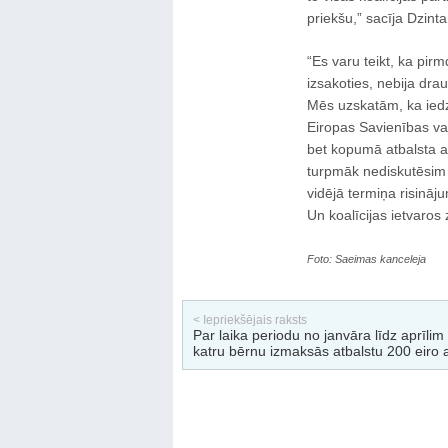
priekšu,” sacīja Dzinta
“Es varu teikt, ka pirm
izsakoties, nebija dra
Mēs uzskatām, ka iedzīv
Eiropas Savienības val
bet kopumā atbalsta ap
turpmāk nediskutēsim 
vidējā termiņa risināj
Un koalīcijas ietvaros z
Foto: Saeimas kanceleja
< Iepriekšējais raksts
Par laika periodu no janvāra līdz aprīlim
katru bērnu izmaksās atbalstu 200 eiro