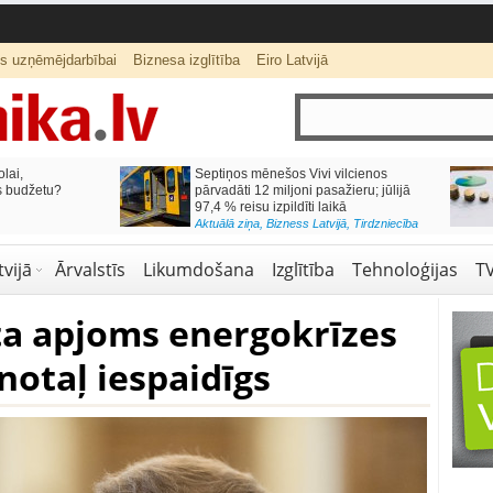
ts uzņēmējdarbībai
Biznesa izglītība
Eiro Latvijā
lai,
Septiņos mēnešos Vivi vilcienos
s budžetu?
pārvadāti 12 miljoni pasažieru; jūlijā
97,4 % reisu izpildīti laikā
Aktuālā ziņa
,
Bizness Latvijā
,
Tirdzniecība
vijā
Ārvalstīs
Likumdošana
Izglītība
Tehnoloģijas
T
ta apjoms energokrīzes
snotaļ iespaidīgs