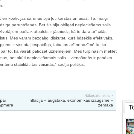
rs.
dien koalīcijas sarunas bija ļoti karstas un asas. Tā, maigi
udzīga parunāšanās. Bet šis bija obligāti nepieciešams solis.
otājiem pašlaik atbalsts ir jāsniedz, kā to dara arī citās
stīs. Mēs varam bezgalīgi diskutēt, kurš līdzeklis efektīvāks,
joms ir visnotaļ iespaidīgs, taču tas arī nenozīmē to, ka
par to, kā vairāk palīdzēt uzņēmējiem. Mēs turpināsim meklēt
umus, bet akūti nepieciešamais solis – vienošanās ir panākta.
ināmu stabilitāti tas veicinās,” sacīja politiķis.
Nākošais raksts >
 par
Inflācija – augstāka, ekonomikas izaugsme –
 apmērā
zemāka
T