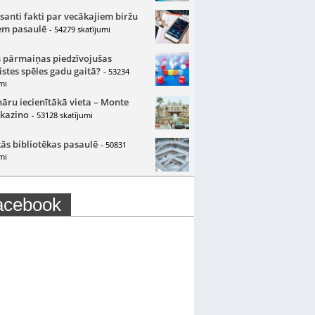
santi fakti par vecākajiem biržu
m pasaulē
- 54279 skatījumi
 pārmaiņas piedzīvojušas
istes spēles gadu gaitā?
- 53234
mi
nāru iecienītākā vieta – Monte
 kazino
- 53128 skatījumi
ās bibliotēkas pasaulē
- 50831
mi
acebook