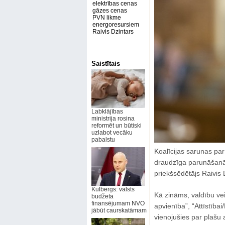
elektrības cenas
gāzes cenas
PVN likme
energoresursiem
Raivis Dzintars
Saistītais
Labklājības
ministrija rosina
reformēt un būtiski
uzlabot vecāku
pabalstu
Koalīcijas sarunas par
draudzīga parunāšanās
priekšsēdētājs Raivis 
Kulbergs: valsts
Kā zināms, valdību vei
budžeta
finansējumam NVO
apvienība”, “Attīstībai
jābūt caurskatāmam
vienojušies par plašu