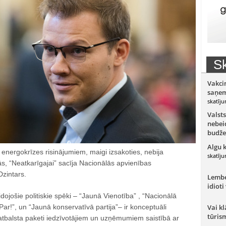
Sk
Vakci
saņem
skatīju
Valsts
nebeid
budže
Algu 
 energokrīzes risinājumiem, maigi izsakoties, nebija
skatīju
, “Neatkarīgajai” sacīja Nacionālās apvienības
Dzintars.
Lember
idioti
dojošie politiskie spēki – “Jaunā Vienotība” , “Nacionālā
/Par!”, un “Jaunā konservatīvā partija”– ir konceptuāli
Vai kl
tūris
 atbalsta paketi iedzīvotājiem un uzņēmumiem saistībā ar