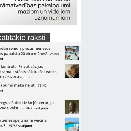
atītākie raksti
nētie seniori piecus mēnešus
s pabalstu 20 eiro mēnesī
- 23704
mi
 kontrole: Privatizācijas
zamais stāsts sāk tukšot valsts
tu
- 28759 skatījumi
kāpumu makā nejūt
- 78142
mi
gs sašutis: Uz ko jūs cerat, ja
 vada valsti?
- 68630 skatījumi
ātienes spēļu nami veicina
mu?
- 55738 skatījumi