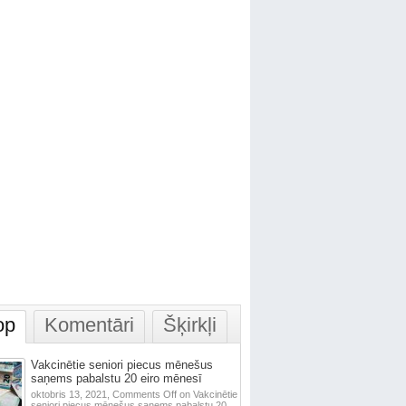
op
Komentāri
Šķirkļi
Vakcinētie seniori piecus mēnešus
saņems pabalstu 20 eiro mēnesī
oktobris 13, 2021,
Comments Off
on Vakcinētie
seniori piecus mēnešus saņems pabalstu 20