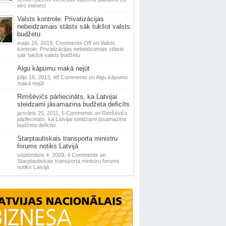
eiro mēnesī
Valsts kontrole: Privatizācijas
nebeidzamais stāsts sāk tukšot valsts
budžetu
maijs 16, 2019,
Comments Off
on Valsts
kontrole: Privatizācijas nebeidzamais stāsts
sāk tukšot valsts budžetu
Algu kāpumu makā nejūt
jūlijs 16, 2013,
48 Comments
on Algu kāpumu
makā nejūt
Rimšēvičs pārliecināts, ka Latvijai
steidzami jāsamazina budžeta deficīts
janvāris 25, 2011,
5 Comments
on Rimšēvičs
pārliecināts, ka Latvijai steidzami jāsamazina
budžeta deficīts
Starptautiskais transporta ministru
forums notiks Latvijā
septembris 4, 2009,
4 Comments
on
Starptautiskais transporta ministru forums
notiks Latvijā