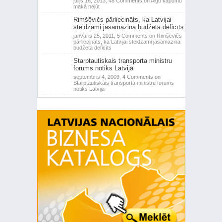
jūlijs 16, 2013,
48 Comments
on Algu kāpumu
makā nejūt
Rimšēvičs pārliecināts, ka Latvijai
steidzami jāsamazina budžeta deficīts
janvāris 25, 2011,
5 Comments
on Rimšēvičs
pārliecināts, ka Latvijai steidzami jāsamazina
budžeta deficīts
Starptautiskais transporta ministru
forums notiks Latvijā
septembris 4, 2009,
4 Comments
on
Starptautiskais transporta ministru forums
notiks Latvijā