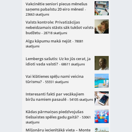
Vakcinētie seniori piecus mēnešus
saņems pabalstu 20 eiro mēnesī
-
23663 skatījumi
Valsts kontrole: Privatizācijas
nebeidzamais stāsts sāk tukšot valsts
budžetu
- 28718 skatījumi
Algu kāpumu makā nejūt
- 78081
skatījumi
Lembergs sašutis: Uz ko jūs cerat, ja
idioti vada valsti?
- 68611 skatījumi
Vai klātienes spēļu nami veicina
tūrismu?
- 55551 skatījumi
Interesanti fakti par vecākajiem
biržu namiem pasaulē
- 54105 skatījumi
Kādas pārmaiņas piedzīvojušas
tiešsaistes spēles gadu gaitā?
- 53061
skatījumi
Miljonāru iecienītākā vieta – Monte