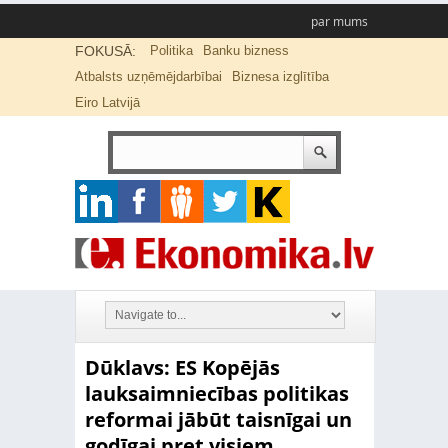
par mums
FOKUSĀ:
Politika
Banku bizness
Atbalsts uzņēmējdarbībai
Biznesa izglītība
Eiro Latvijā
Dūklavs: ES Kopējās
lauksaimniecības politikas
reformai jābūt taisnīgai un
godīgai pret visiem