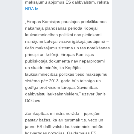
maksājumu apjomus ES dalībvalstīm, raksta
NRA.lv
„Eiropas Komisijas paustajos priekšlikumos
nākamajā plānošanas periodā Kopējai
lauksaimniecības politikai nav pietiekami
risinājumi Latvijai vissvarīgākajā jautājumā –
tiešo maksājumu sistēma un tās noteikšanas
principi un kritēriji. Eiropas Komisijas
publiskotajā dokumentā nav nepārprotami
un skaidri minēts, ka Kopējās
lauksaimniecības politikas tiešo maksājumu
sistēma pēc 2013. gada būs taisnīga un
godīga pret visiem Eiropas Savienības
dalībvalstu lauksaimniekiem,” uzsver Jānis
Dūklavs.
Zemkopības ministrs norāda – joprojām
pastāv bažas, ka arī turpmāk t.s. veco un
jauno ES dalībvalstu lauksaimnieki nebūs
līdzvērtīgās pozīcijās. Gaidāmajās ES