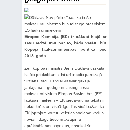
Eiropas Komisija (EK) ir nākusi klajā ar
savu redzējumu par to, kāda varētu būt
Kopējā lauksaimniecības politika pēc
2013. gada.
Zemkopības ministrs Jānis Dūklavs uzskata,
ka šis priekšlikums, lai arī ir solis pareizajā
virzienā, taču Latvijai vissvarīgākajā
jautājumā – godīgi un taisnīgi tiešie
maksājumi visiem Eiropas Savienības (ES)
lauksaimniekiem – EK piedāvājuma teksts ir
nekonkrēts un vispārīgs. Tas vieš bažas, ka
EK joprojām varētu vēlēties saglabāt kādus
nevienlīdzīgu tiešo maksājumu
aprēķināšanas aspektus, nosakot šo