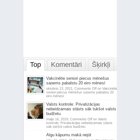
Top
Komentāri
Šķirkļi
Vakcinētie seniori piecus mēnešus
saņems pabalstu 20 eiro mēnesī
oktobris 13, 2021,
Comments Off
on Vakcinētie
seniori piecus mēnešus saņems pabalstu 20
eiro mēnesī
Valsts kontrole: Privatizācijas
nebeidzamais stāsts sāk tukšot valsts
budžetu
maijs 16, 2019,
Comments Off
on Valsts
kontrole: Privatizācijas nebeidzamais stāsts
sāk tukšot valsts budžetu
Algu kāpumu makā nejūt