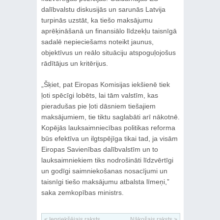
dalībvalstu diskusijās un sarunās Latvija
turpinās uzstāt, ka tiešo maksājumu
aprēķināšanā un finansiālo līdzekļu taisnīgā
sadalē nepieciešams noteikt jaunus,
objektīvus un reālo situāciju atspoguļojošus
rādītājus un kritērijus.
„Šķiet, pat Eiropas Komisijas iekšienē tiek
ļoti spēcīgi lobēts, lai tām valstīm, kas
pieradušas pie ļoti dāsniem tiešajiem
maksājumiem, tie tiktu saglabāti arī nākotnē.
Kopējās lauksaimniecības politikas reforma
būs efektīva un ilgtspējīga tikai tad, ja visām
Eiropas Savienības dalībvalstīm un to
lauksaimniekiem tiks nodrošināti līdzvērtīgi
un godīgi saimniekošanas nosacījumi un
taisnīgi tiešo maksājumu atbalsta līmeņi,”
saka zemkopības ministrs.
< Iepriekšējais raksts
Nākošais raksts >