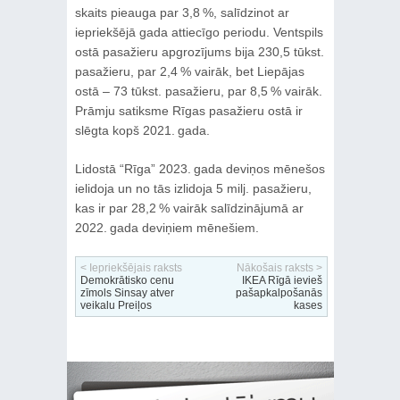
skaits pieauga par 3,8 %, salīdzinot ar
iepriekšējā gada attiecīgo periodu. Ventspils
ostā pasažieru apgrozījums bija 230,5 tūkst.
pasažieru, par 2,4 % vairāk, bet Liepājas
ostā – 73 tūkst. pasažieru, par 8,5 % vairāk.
Prāmju satiksme Rīgas pasažieru ostā ir
slēgta kopš 2021. gada.
Lidostā “Rīga” 2023. gada deviņos mēnešos
ielidoja un no tās izlidoja 5 milj. pasažieru,
kas ir par 28,2 % vairāk salīdzinājumā ar
2022. gada deviņiem mēnešiem.
< Iepriekšējais raksts
Nākošais raksts >
Demokrātisko cenu
IKEA Rīgā ievieš
zīmols Sinsay atver
pašapkalpošanās
veikalu Preiļos
kases