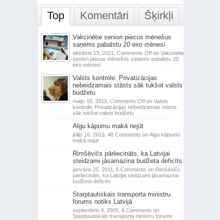
Top
Komentāri
Šķirkļi
Vakcinētie seniori piecus mēnešus
saņems pabalstu 20 eiro mēnesī
oktobris 13, 2021,
Comments Off
on Vakcinētie
seniori piecus mēnešus saņems pabalstu 20
eiro mēnesī
Valsts kontrole: Privatizācijas
nebeidzamais stāsts sāk tukšot valsts
budžetu
maijs 16, 2019,
Comments Off
on Valsts
kontrole: Privatizācijas nebeidzamais stāsts
sāk tukšot valsts budžetu
Algu kāpumu makā nejūt
jūlijs 16, 2013,
48 Comments
on Algu kāpumu
makā nejūt
Rimšēvičs pārliecināts, ka Latvijai
steidzami jāsamazina budžeta deficīts
janvāris 25, 2011,
5 Comments
on Rimšēvičs
pārliecināts, ka Latvijai steidzami jāsamazina
budžeta deficīts
Starptautiskais transporta ministru
forums notiks Latvijā
septembris 4, 2009,
4 Comments
on
Starptautiskais transporta ministru forums