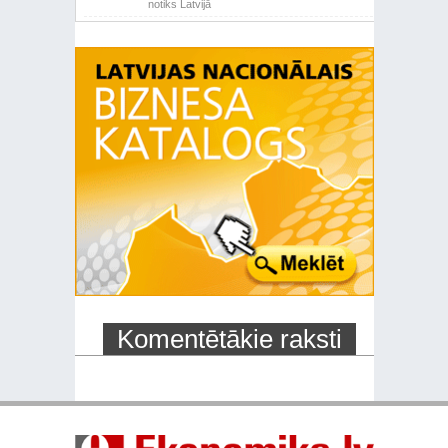
notiks Latvijā
Komentētākie raksti