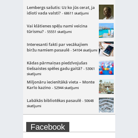
Lembergs sašutis: Uz ko jūs cerat, ja
idioti vada valsti?
- 68611 skatījumi
Vai klātienes spēļu nami veicina
tūrismu?
- 55551 skatījumi
Interesanti fakti par vecākajiem
biržu namiem pasaulē
- 54104 skatījumi
Kādas pārmaiņas piedzīvojušas
tiešsaistes spēles gadu gaitā?
- 53061
skatījumi
Miljonāru iecienītākā vieta – Monte
Karlo kazino
- 52944 skatījumi
Labākās bibliotēkas pasaulē
- 50648
skatījumi
Facebook