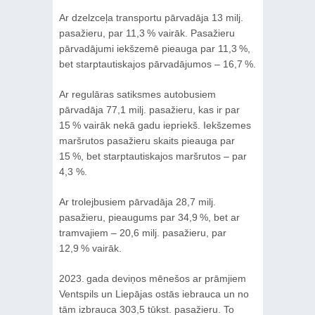
Ar dzelzceļa transportu pārvadāja 13 milj.
pasažieru, par 11,3 % vairāk. Pasažieru
pārvadājumi iekšzemē pieauga par 11,3 %,
bet starptautiskajos pārvadājumos – 16,7 %.
Ar regulāras satiksmes autobusiem
pārvadāja 77,1 milj. pasažieru, kas ir par
15 % vairāk nekā gadu iepriekš. Iekšzemes
maršrutos pasažieru skaits pieauga par
15 %, bet starptautiskajos maršrutos – par
4,3 %.
Ar trolejbusiem pārvadāja 28,7 milj.
pasažieru, pieaugums par 34,9 %, bet ar
tramvajiem – 20,6 milj. pasažieru, par
12,9 % vairāk.
2023. gada deviņos mēnešos ar prāmjiem
Ventspils un Liepājas ostās iebrauca un no
tām izbrauca 303,5 tūkst. pasažieru. To