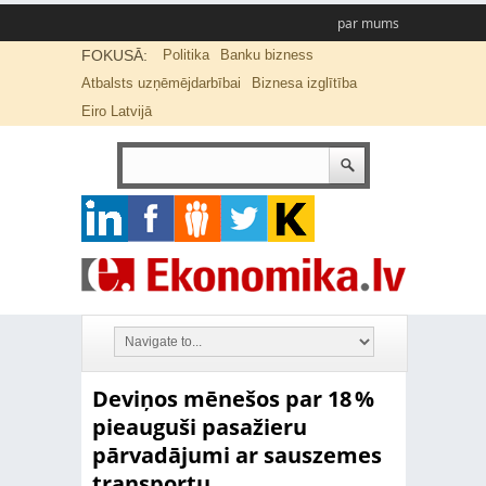
par mums
FOKUSĀ:
Politika
Banku bizness
Atbalsts uzņēmējdarbībai
Biznesa izglītība
Eiro Latvijā
Deviņos mēnešos par 18 %
pieauguši pasažieru
pārvadājumi ar sauszemes
transportu