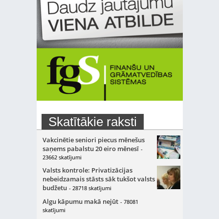
Skatītākie raksti
Vakcinētie seniori piecus mēnešus
saņems pabalstu 20 eiro mēnesī
-
23662 skatījumi
Valsts kontrole: Privatizācijas
nebeidzamais stāsts sāk tukšot valsts
budžetu
- 28718 skatījumi
Algu kāpumu makā nejūt
- 78081
skatījumi