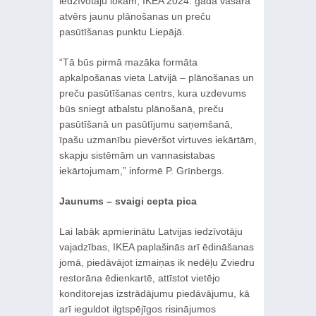
iedzīvotāju lokam, IKEA 2024. gada vasarā
atvērs jaunu plānošanas un preču
pasūtīšanas punktu Liepājā.
“Tā būs pirmā mazāka formāta
apkalpošanas vieta Latvijā – plānošanas un
preču pasūtīšanas centrs, kura uzdevums
būs sniegt atbalstu plānošanā, preču
pasūtīšanā un pasūtījumu saņemšanā,
īpašu uzmanību pievēršot virtuves iekārtām,
skapju sistēmām un vannasistabas
iekārtojumam,” informē P. Grīnbergs.
Jaunums – svaigi cepta pica
Lai labāk apmierinātu Latvijas iedzīvotāju
vajadzības, IKEA paplašinās arī ēdināšanas
jomā, piedāvājot izmaiņas ik nedēļu Zviedru
restorāna ēdienkartē, attīstot vietējo
konditorejas izstrādājumu piedāvājumu, kā
arī ieguldot ilgtspējīgos risinājumos