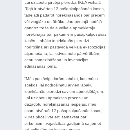
Lai uzlabotu pircēju pieredzi, IKEA veikalā
Rīgā ir atvērtas 12 pašapkalpošanās kases,
tādējādi padarot norēķināšanos par precēm
vēl vieglāku un ātrāku. Jau pirmajā nedēļā
gandrīz trešā daļa veikala apmeklētāju
norēķinājās par pirkumiem pašapkalpošanās
kasēs. Labāko iepirkšanās pieredzi
nodrošina arī pastāvīga veikala ekspozīcijas
atjaunošana, lai iedvesmotu pārvērtībām,
cenu samazināšana un investīcijas
ēdināšanas jomā.
“Mēs pastāvīgi darām labāko, kas mūsu
spēkos, lai nodrošinātu arvien labāku
iepirkšanās pieredzi saviem apmeklētājiem.
Lai uzlabotu apmaksas procesu un
dažādotu norēķināšanās iespējas, mēs
esam atvēruši 12 pašapkalpošanās kases,
kurās pircēji var ērti samaksāt par
pirkumiem, vajadzības gadījumā saņemot
arī palīdzību no kasiera puses.