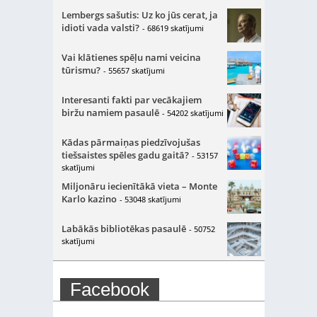
Lembergs sašutis: Uz ko jūs cerat, ja
idioti vada valsti?
- 68619 skatījumi
Vai klātienes spēļu nami veicina
tūrismu?
- 55657 skatījumi
Interesanti fakti par vecākajiem
biržu namiem pasaulē
- 54202 skatījumi
Kādas pārmaiņas piedzīvojušas
tiešsaistes spēles gadu gaitā?
- 53157
skatījumi
Miljonāru iecienītākā vieta – Monte
Karlo kazino
- 53048 skatījumi
Labākās bibliotēkas pasaulē
- 50752
skatījumi
Facebook