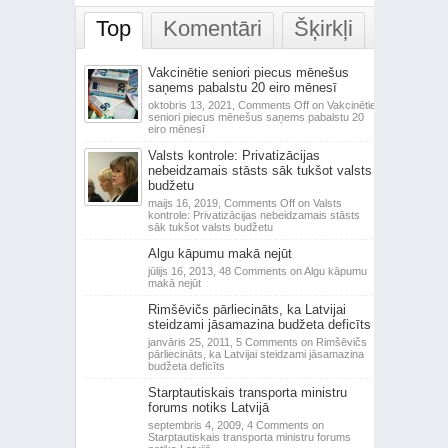
Top
Komentāri
Šķirkļi
Vakcinētie seniori piecus mēnešus
saņems pabalstu 20 eiro mēnesī
oktobris 13, 2021,
Comments Off
on Vakcinētie
seniori piecus mēnešus saņems pabalstu 20
eiro mēnesī
Valsts kontrole: Privatizācijas
nebeidzamais stāsts sāk tukšot valsts
budžetu
maijs 16, 2019,
Comments Off
on Valsts
kontrole: Privatizācijas nebeidzamais stāsts
sāk tukšot valsts budžetu
Algu kāpumu makā nejūt
jūlijs 16, 2013,
48 Comments
on Algu kāpumu
makā nejūt
Rimšēvičs pārliecināts, ka Latvijai
steidzami jāsamazina budžeta deficīts
janvāris 25, 2011,
5 Comments
on Rimšēvičs
pārliecināts, ka Latvijai steidzami jāsamazina
budžeta deficīts
Starptautiskais transporta ministru
forums notiks Latvijā
septembris 4, 2009,
4 Comments
on
Starptautiskais transporta ministru forums