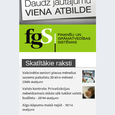
Skatītākie raksti
Vakcinētie seniori piecus mēnešus
saņems pabalstu 20 eiro mēnesī
-
23686 skatījumi
Valsts kontrole: Privatizācijas
nebeidzamais stāsts sāk tukšot valsts
budžetu
- 28744 skatījumi
Algu kāpumu makā nejūt
- 78114
skatījumi