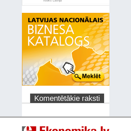
notiks Latvijā
Komentētākie raksti