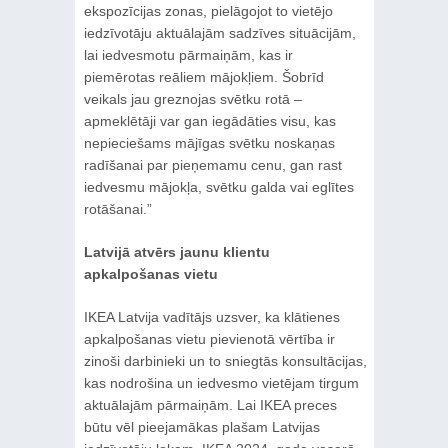
ekspozīcijas zonas, pielāgojot to vietējo
iedzīvotāju aktuālajām sadzīves situācijām,
lai iedvesmotu pārmaiņām, kas ir
piemērotas reāliem mājokļiem. Šobrīd
veikals jau greznojas svētku rotā –
apmeklētāji var gan iegādāties visu, kas
nepieciešams mājīgas svētku noskaņas
radīšanai par pieņemamu cenu, gan rast
iedvesmu mājokļa, svētku galda vai eglītes
rotāšanai.”
Latvijā atvērs jaunu klientu
apkalpošanas vietu
IKEA Latvija vadītājs uzsver, ka klātienes
apkalpošanas vietu pievienotā vērtība ir
zinoši darbinieki un to sniegtās konsultācijas,
kas nodrošina un iedvesmo vietējam tirgum
aktuālajām pārmaiņām. Lai IKEA preces
būtu vēl pieejamākas plašam Latvijas