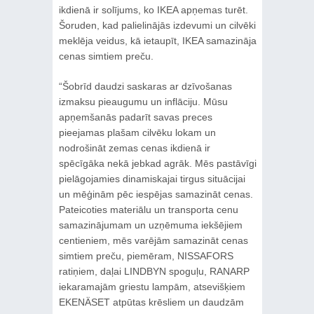
ikdienā ir solījums, ko IKEA apņemas turēt.
Šoruden, kad palielinājās izdevumi un cilvēki
meklēja veidus, kā ietaupīt, IKEA samazināja
cenas simtiem preču.
“Šobrīd daudzi saskaras ar dzīvošanas
izmaksu pieaugumu un inflāciju. Mūsu
apņemšanās padarīt savas preces
pieejamas plašam cilvēku lokam un
nodrošināt zemas cenas ikdienā ir
spēcīgāka nekā jebkad agrāk. Mēs pastāvīgi
pielāgojamies dinamiskajai tirgus situācijai
un mēģinām pēc iespējas samazināt cenas.
Pateicoties materiālu un transporta cenu
samazinājumam un uzņēmuma iekšējiem
centieniem, mēs varējām samazināt cenas
simtiem preču, piemēram, NISSAFORS
ratiņiem, daļai LINDBYN spoguļu, RANARP
iekaramajām griestu lampām, atsevišķiem
EKENÄSET atpūtas krēsliem un daudzām