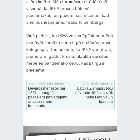
citām lietām. Mēs turpināsim strādāt šajā
virzienā, lai IKEA preces būtu vēl
pieejamākas, un pazemināsim cenas, kad
vien būs iespējams,” saka P. Grīnbergs.
Viņš piebilst, ka IKEA veiksmīgi īsteno mērķi
piedāvāt zemāko cenu tirgū dažādās preču
kategorijās. Tas nozīmē, ka IKEA var atrast,
piemēram, galdu, krēslu, plauktu vai citas
mēbeles par zemāko cenu, kāda tirgū ir
pieejama.
< Iepriekšējais raksts
Nākošais raksts >
Deviņos mēnešos par
Latvijā Ziemassvētku
18 % pieauguši
dāvanām tērēs mazāk
pasažieru pārvadājumi
nekā Lietuvā un
ar sauszemes
Igaunijā
transportu