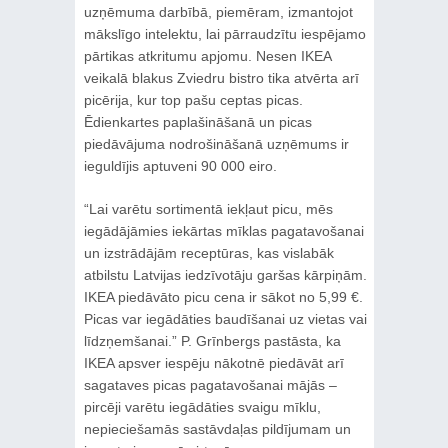
uzņēmuma darbībā, piemēram, izmantojot
mākslīgo intelektu, lai pārraudzītu iespējamo
pārtikas atkritumu apjomu. Nesen IKEA
veikalā blakus Zviedru bistro tika atvērta arī
picērija, kur top pašu ceptas picas.
Ēdienkartes paplašināšanā un picas
piedāvājuma nodrošināšanā uzņēmums ir
ieguldījis aptuveni 90 000 eiro.
“Lai varētu sortimentā iekļaut picu, mēs
iegādājāmies iekārtas mīklas pagatavošanai
un izstrādājām receptūras, kas vislabāk
atbilstu Latvijas iedzīvotāju garšas kārpiņām.
IKEA piedāvāto picu cena ir sākot no 5,99 €.
Picas var iegādāties baudīšanai uz vietas vai
līdzņemšanai.” P. Grīnbergs pastāsta, ka
IKEA apsver iespēju nākotnē piedāvāt arī
sagataves picas pagatavošanai mājās –
pircēji varētu iegādāties svaigu mīklu,
nepieciešamās sastāvdaļas pildījumam un