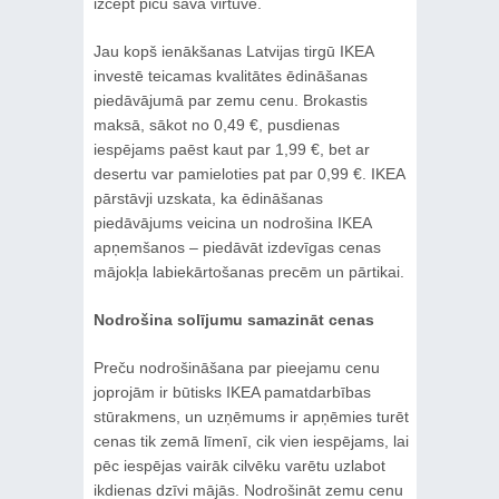
izcept picu savā virtuvē.
Jau kopš ienākšanas Latvijas tirgū IKEA
investē teicamas kvalitātes ēdināšanas
piedāvājumā par zemu cenu. Brokastis
maksā, sākot no 0,49 €, pusdienas
iespējams paēst kaut par 1,99 €, bet ar
desertu var pamieloties pat par 0,99 €. IKEA
pārstāvji uzskata, ka ēdināšanas
piedāvājums veicina un nodrošina IKEA
apņemšanos – piedāvāt izdevīgas cenas
mājokļa labiekārtošanas precēm un pārtikai.
Nodrošina solījumu samazināt cenas
Preču nodrošināšana par pieejamu cenu
joprojām ir būtisks IKEA pamatdarbības
stūrakmens, un uzņēmums ir apņēmies turēt
cenas tik zemā līmenī, cik vien iespējams, lai
pēc iespējas vairāk cilvēku varētu uzlabot
ikdienas dzīvi mājās. Nodrošināt zemu cenu