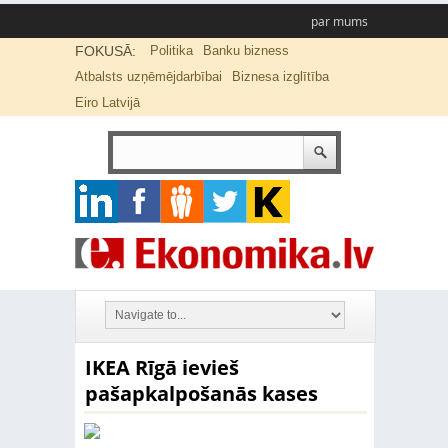
par mums
FOKUSĀ:
Politika
Banku bizness
Atbalsts uzņēmējdarbībai
Biznesa izglītība
Eiro Latvijā
IKEA Rīgā ievieš
pašapkalpošanās kases