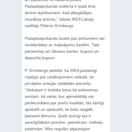
Pašapkalpošanās sistēma ir īpaši ērta
ātriem iepirkumiem, kad jāiegādājas
mazākas preces,” stāsta IKEA Latvija
vadītājs Pēteris Grīnbergs.
Pašapkalpošanās kasēs par pirkumiem var
norēķināties ar maksājumu kartēm. Tiek
pieņemtas arī dāvanu kartes, kuponi un
depozīta kuponi.
P. Grīnbergs piebilst, ka IKEA pastāvīgi
rūpējas par uzlabojumiem veikalā, lai
pircējiem sniegtu vislabāko pieredzi.
“Veikalam ir būtiska loma kā iedvesmas
avotam, kā vietai, kur apmeklētāji var
pārliecināties par preču kvalitāti, tās kārtīgi
apskatīt un aptaustīt, lai būtu vieglāk
pieņemt lēmumu. Īpaši svarīgi tas ir
sarežģītākām precēm, piemēram, mēbeļu
sistēmām. Mēs regulāri atjaunojam