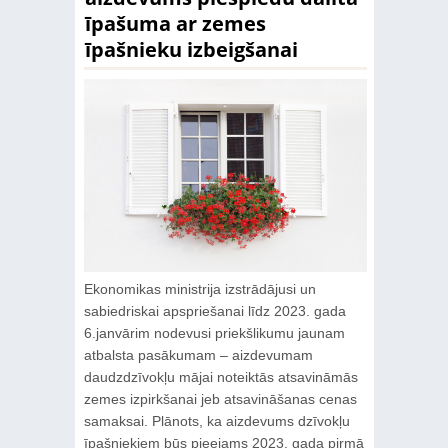
īpašuma ar zemes
īpašnieku izbeigšanai
Ekonomikas ministrija izstrādājusi un
sabiedriskai apspriešanai līdz 2023. gada
6.janvārim nodevusi priekšlikumu jaunam
atbalsta pasākumam – aizdevumam
daudzdzīvokļu mājai noteiktās atsavināmās
zemes izpirkšanai jeb atsavināšanas cenas
samaksai. Plānots, ka aizdevums dzīvokļu
īpašniekiem būs pieejams 2023. gada pirmā