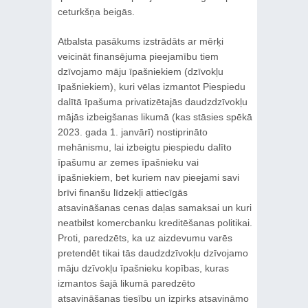
ceturkšņa beigās.
Atbalsta pasākums izstrādāts ar mērķi
veicināt finansējuma pieejamību tiem
dzīvojamo māju īpašniekiem (dzīvokļu
īpašniekiem), kuri vēlas izmantot Piespiedu
dalītā īpašuma privatizētajās daudzdzīvokļu
mājās izbeigšanas likumā (kas stāsies spēkā
2023. gada 1. janvārī) nostiprināto
mehānismu, lai izbeigtu piespiedu dalīto
īpašumu ar zemes īpašnieku vai
īpašniekiem, bet kuriem nav pieejami savi
brīvi finanšu līdzekļi attiecīgās
atsavināšanas cenas daļas samaksai un kuri
neatbilst komercbanku kreditēšanas politikai.
Proti, paredzēts, ka uz aizdevumu varēs
pretendēt tikai tās daudzdzīvokļu dzīvojamo
māju dzīvokļu īpašnieku kopības, kuras
izmantos šajā likumā paredzēto
atsavināšanas tiesību un izpirks atsavināmo