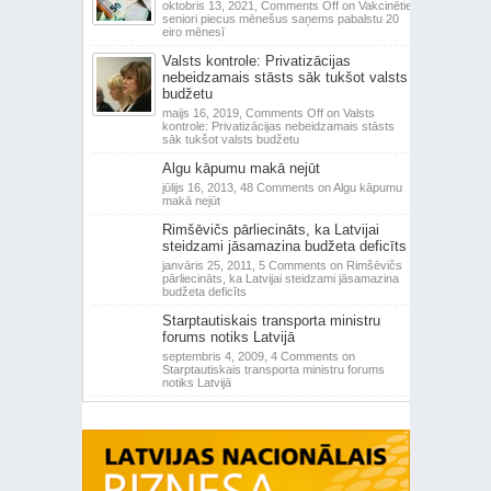
oktobris 13, 2021,
Comments Off
on Vakcinētie
seniori piecus mēnešus saņems pabalstu 20
eiro mēnesī
Valsts kontrole: Privatizācijas
nebeidzamais stāsts sāk tukšot valsts
budžetu
maijs 16, 2019,
Comments Off
on Valsts
kontrole: Privatizācijas nebeidzamais stāsts
sāk tukšot valsts budžetu
Algu kāpumu makā nejūt
jūlijs 16, 2013,
48 Comments
on Algu kāpumu
makā nejūt
Rimšēvičs pārliecināts, ka Latvijai
steidzami jāsamazina budžeta deficīts
janvāris 25, 2011,
5 Comments
on Rimšēvičs
pārliecināts, ka Latvijai steidzami jāsamazina
budžeta deficīts
Starptautiskais transporta ministru
forums notiks Latvijā
septembris 4, 2009,
4 Comments
on
Starptautiskais transporta ministru forums
notiks Latvijā