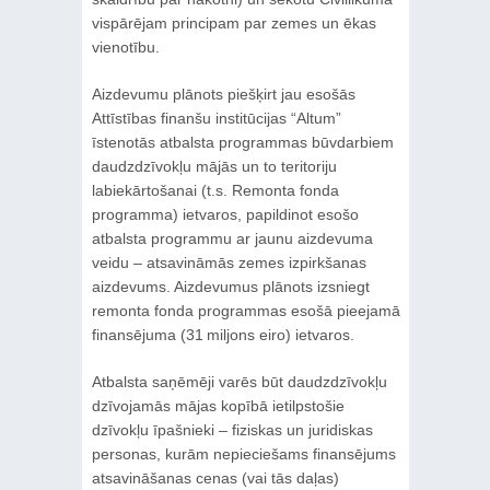
vispārējam principam par zemes un ēkas
vienotību.
Aizdevumu plānots piešķirt jau esošās
Attīstības finanšu institūcijas “Altum”
īstenotās atbalsta programmas būvdarbiem
daudzdzīvokļu mājās un to teritoriju
labiekārtošanai (t.s. Remonta fonda
programma) ietvaros, papildinot esošo
atbalsta programmu ar jaunu aizdevuma
veidu – atsavināmās zemes izpirkšanas
aizdevums. Aizdevumus plānots izsniegt
remonta fonda programmas esošā pieejamā
finansējuma (31 miljons eiro) ietvaros.
Atbalsta saņēmēji varēs būt daudzdzīvokļu
dzīvojamās mājas kopībā ietilpstošie
dzīvokļu īpašnieki – fiziskas un juridiskas
personas, kurām nepieciešams finansējums
atsavināšanas cenas (vai tās daļas)