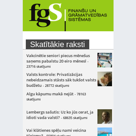
Skatītākie raksti
Vakcinētie seniori piecus mēnešus
saņems pabalstu 20 eiro mēnesī
-
23716 skatījumi
Valsts kontrole: Privatizācijas
nebeidzamais stāsts sāk tukšot valsts
budžetu
- 28772 skatījumi
Algu kāpumu makā nejūt
- 78163
skatījumi
Lembergs sašutis: Uz ko jūs cerat, ja
idioti vada valsti?
- 68635 skatījumi
Vai klātienes spēļu nami veicina
tūrismu?
- 55804 skatījumi