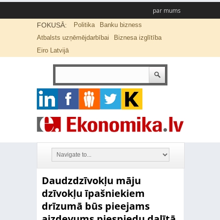
par mums
FOKUSĀ:
Politika
Banku bizness
Atbalsts uzņēmējdarbībai
Biznesa izglītība
Eiro Latvijā
Daudzdzīvokļu māju
dzīvokļu īpašniekiem
drīzumā būs pieejams
aizdevums piespiedu dalītā