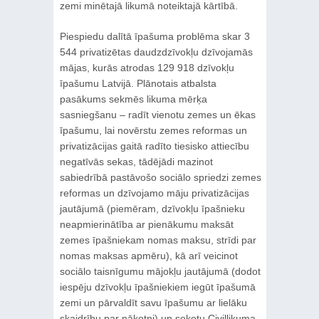
zemi minētajā likumā noteiktajā kārtībā.
Piespiedu dalītā īpašuma problēma skar 3
544 privatizētas daudzdzīvokļu dzīvojamās
mājas, kurās atrodas 129 918 dzīvokļu
īpašumu Latvijā. Plānotais atbalsta
pasākums sekmēs likuma mērķa
sasniegšanu – radīt vienotu zemes un ēkas
īpašumu, lai novērstu zemes reformas un
privatizācijas gaitā radīto tiesisko attiecību
negatīvās sekas, tādējādi mazinot
sabiedrībā pastāvošo sociālo spriedzi zemes
reformas un dzīvojamo māju privatizācijas
jautājumā (piemēram, dzīvokļu īpašnieku
neapmierinātība ar pienākumu maksāt
zemes īpašniekam nomas maksu, strīdi par
nomas maksas apmēru), kā arī veicinot
sociālo taisnīgumu mājokļu jautājumā (dodot
iespēju dzīvokļu īpašniekiem iegūt īpašumā
zemi un pārvaldīt savu īpašumu ar lielāku
skaidrību par nākotni) un sekotu Civillikuma