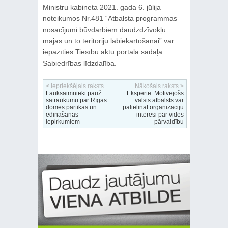
Ministru kabineta 2021. gada 6. jūlija
noteikumos Nr.481 “Atbalsta programmas
nosacījumi būvdarbiem daudzdzīvokļu
mājās un to teritoriju labiekārtošanai” var
iepazīties Tiesību aktu portālā sadaļā
Sabiedrības līdzdalība.
< Iepriekšējais raksts
Nākošais raksts >
Lauksaimnieki pauž
Eksperte: Motivējošs
satraukumu par Rīgas
valsts atbalsts var
domes pārtikas un
palielināt organizāciju
ēdināšanas
interesi par vides
iepirkumiem
pārvaldību