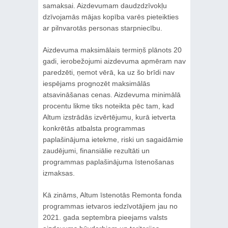
samaksai. Aizdevumam daudzdzīvokļu
dzīvojamās mājas kopība varēs pieteikties
ar pilnvarotās personas starpniecību.
Aizdevuma maksimālais termiņš plānots 20
gadi, ierobežojumi aizdevuma apmēram nav
paredzēti, ņemot vērā, ka uz šo brīdi nav
iespējams prognozēt maksimālās
atsavināšanas cenas. Aizdevuma minimālā
procentu likme tiks noteikta pēc tam, kad
Altum izstrādās izvērtējumu, kurā ietverta
konkrētās atbalsta programmas
paplašinājuma ietekme, riski un sagaidāmie
zaudējumi, finansiālie rezultāti un
programmas paplašinājuma īstenošanas
izmaksas.
Kā zināms, Altum īstenotās Remonta fonda
programmas ietvaros iedzīvotājiem jau no
2021. gada septembra pieejams valsts