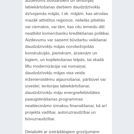
aizdevums būvdarbiem un teritorijas
labiekārtošanas darbiem daudzdzīvokļu
dzīvojamās mājās, t.sk. mājām, kas atrodas
mazāk attīstītos reģionos, nelielās pilsētās
vai ciematos, vai tām, kas citu iemeslu dēļ
neatbilst komercbanku kreditēšanas politikai.
Aizdevumu var saņemt būvdarbu veikšanai
daudzdzīvokļu mājas norobežojošās
konstrukcijās, piemēram, ārsienām un
logiem, un koplietošanas telpās, tai skaitā
liftu modernizācijai vai nomaiņai;
daudzdzīvokļu mājas visa veida
inženiersistēmu atjaunošanai, pārbūvei vai
izveidei; teritorijas labiekārtošanai;
daudzdzīvokļu māju energoefektivitātes
paaugstināšanas programmas
neattiecināmo izmaksu finansēšanai; kā arī
projekta vadībai, autoruzraudzībai un
būvuzraudzībai.
Detalizēti ar izstrādātajiem grozījumiem