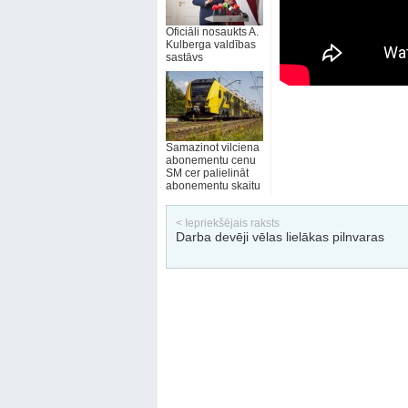
Oficiāli nosaukts A.
Kulberga valdības
sastāvs
Samazinot vilciena
abonementu cenu
SM cer palielināt
abonementu skaitu
< Iepriekšējais raksts
Darba devēji vēlas lielākas pilnvaras