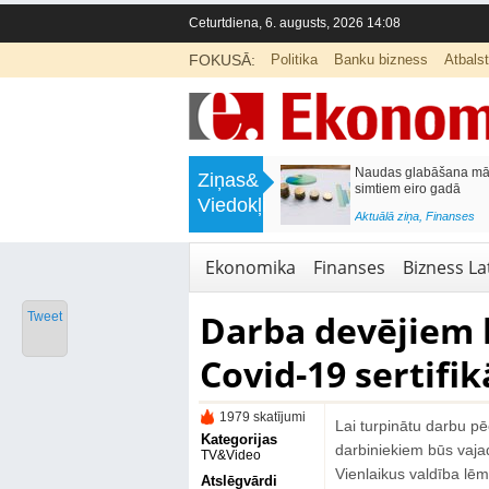
Ceturtdiena, 6. augusts, 2026 14:08
FOKUSĀ:
Politika
Banku bizness
Atbals
>
Septiņos mēnešos Vivi vilcienos
Naudas glabāšana māj
Ziņas&
pārvadāti 12 miljoni pasažieru; jūlijā
simtiem eiro gadā
Viedokļi
97,4 % reisu izpildīti laikā
<
Aktuālā ziņa
,
Finanses
Aktuālā ziņa
,
Bizness Latvijā
,
Tirdzniecība
Ekonomika
Finanses
Bizness Lat
Darba devējiem b
Tweet
Covid-19 sertifik
1979 skatījumi
Lai turpinātu darbu p
Kategorijas
darbiniekiem būs vajad
TV&Video
Vienlaikus valdība lēm
Atslēgvārdi