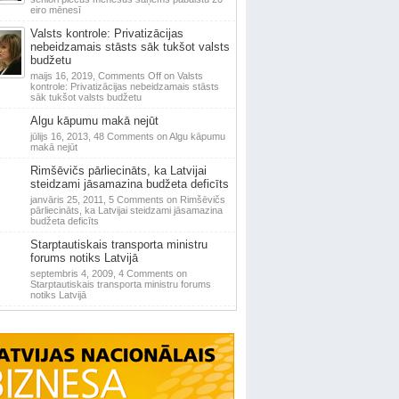
eiro mēnesī
Valsts kontrole: Privatizācijas
nebeidzamais stāsts sāk tukšot valsts
budžetu
maijs 16, 2019,
Comments Off
on Valsts
kontrole: Privatizācijas nebeidzamais stāsts
sāk tukšot valsts budžetu
Algu kāpumu makā nejūt
jūlijs 16, 2013,
48 Comments
on Algu kāpumu
makā nejūt
Rimšēvičs pārliecināts, ka Latvijai
steidzami jāsamazina budžeta deficīts
janvāris 25, 2011,
5 Comments
on Rimšēvičs
pārliecināts, ka Latvijai steidzami jāsamazina
budžeta deficīts
Starptautiskais transporta ministru
forums notiks Latvijā
septembris 4, 2009,
4 Comments
on
Starptautiskais transporta ministru forums
notiks Latvijā