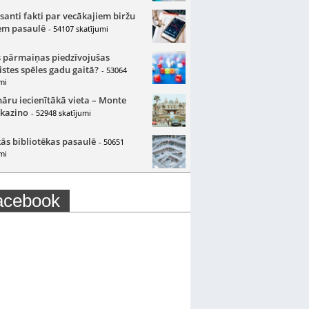
santi fakti par vecākajiem biržu
m pasaulē
- 54107 skatījumi
 pārmaiņas piedzīvojušas
istes spēles gadu gaitā?
- 53064
mi
nāru iecienītākā vieta – Monte
 kazino
- 52948 skatījumi
ās bibliotēkas pasaulē
- 50651
mi
acebook