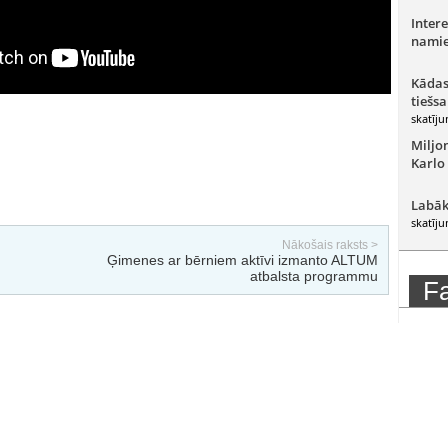
Intere
namie
Kādas
tiešsa
skatīju
Miljo
Karlo
Labāk
skatīju
Nākošais raksts >
Ģimenes ar bērniem aktīvi izmanto ALTUM
atbalsta programmu
F