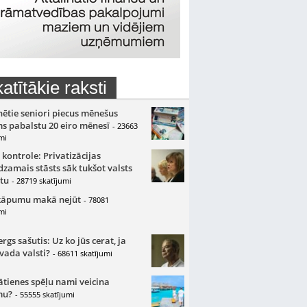
atītākie raksti
nētie seniori piecus mēnešus
s pabalstu 20 eiro mēnesī
- 23663
mi
 kontrole: Privatizācijas
zamais stāsts sāk tukšot valsts
tu
- 28719 skatījumi
kāpumu makā nejūt
- 78081
mi
gs sašutis: Uz ko jūs cerat, ja
 vada valsti?
- 68611 skatījumi
ātienes spēļu nami veicina
mu?
- 55555 skatījumi