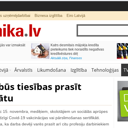
ts uzņēmējdarbībai
Biznesa izglītība
Eiro Latvijā
ās var izmaksāt
Katrs desmitais mājokļa kredīta
pieteikums tiek noraidīts negatīvas
kredītvēstures dēļ
Aktuālā ziņa
,
Finanses
vijā
Ārvalstīs
Likumdošana
Izglītība
Tehnoloģijas
T
ūs tiesības prasīt
ātu
ēc 15. novembra, mediķiem, skolotājiem un sociālās aprūpes
zīgi Covid-19 vakcinācijas vai pārslimošanas sertifikāti.
a, ka darba devēji varēs prasīt arī citu profesiju darbiniekiem