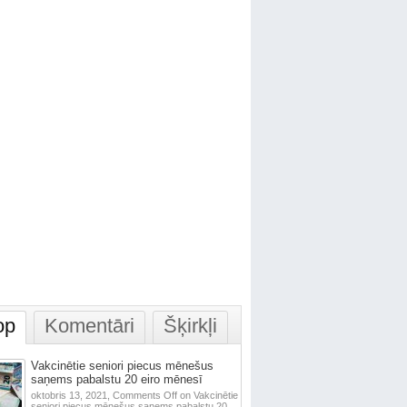
op
Komentāri
Šķirkļi
Vakcinētie seniori piecus mēnešus
saņems pabalstu 20 eiro mēnesī
oktobris 13, 2021,
Comments Off
on Vakcinētie
seniori piecus mēnešus saņems pabalstu 20