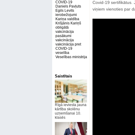
COVID-19
Covid-19 sertifikātus.
Daniels Pavļuts
viņiem vienoties par d
Egils Levits
ierobežojumi
Kariņa valdība
Krišjānis Kariņš
obligātā
vakcinācija
pasākumi
vakcinācija
vakcinācija pret
COVID-19
veselība
Veselības ministrija
Saistītais
Rīgā ieviesta jauna
kārtība skolēnu
uzņemšanai 10.
klasēs