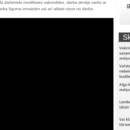
 Ja darbinieki nevēlēsies vakcinēties, darba devējs varēs ar
arba līguma izmaiņām vai arī atlaist viņus no darba.
Sk
Vakci
saņem
skatīju
Valsts
nebeid
budže
Algu 
skatīju
Lember
idioti
Vai kl
tūris