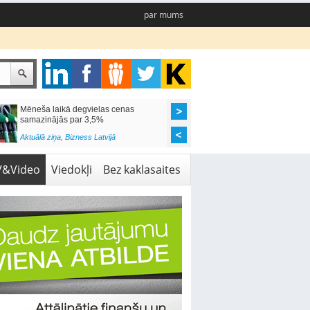
par mums
Mēneša laikā degvielas cenas
Rīgas pašvaldības sko
samazinājās par 3,5%
pieejamas 192 vietas 
Aktuālā ziņa
,
Bizness Latvijā
Aktuālā ziņa
,
Izglītība
V&Video
Viedokļi
Bez kaklasaites