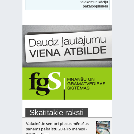
telekomunikāciju
pakalpojumiem
Skatītākie raksti
Vakcinētie seniori piecus mēnešus
saņems pabalstu 20 eiro mēnesī
-