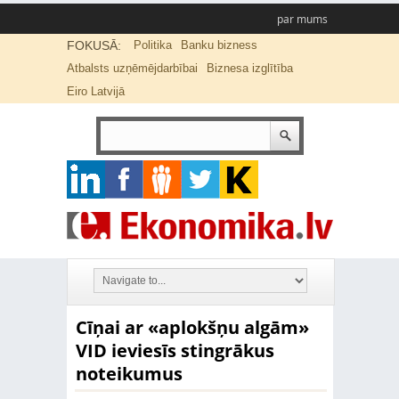
par mums
FOKUSĀ:
Politika
Banku bizness
Atbalsts uzņēmējdarbībai
Biznesa izglītība
Eiro Latvijā
Cīņai ar «aplokšņu algām»
VID ieviesīs stingrākus
noteikumus