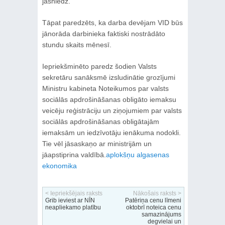
jāsniedz.
Tāpat paredzēts, ka darba devējam VID būs
jānorāda darbinieka faktiski nostrādāto
stundu skaits mēnesī.
Iepriekšminēto paredz šodien Valsts
sekretāru sanāksmē izsludinātie grozījumi
Ministru kabineta Noteikumos par valsts
sociālās apdrošināšanas obligāto iemaksu
veicēju reģistrāciju un ziņojumiem par valsts
sociālās apdrošināšanas obligātajām
iemaksām un iedzīvotāju ienākuma nodokli.
Tie vēl jāsaskaņo ar ministrijām un
jāapstiprina valdībā.
aplokšņu algas
enas
ekonomika
< Iepriekšējais raksts
Nākošais raksts >
Grib ieviest ar NĪN
Patēriņa cenu līmeni
neapliekamo platību
oktobrī noteica cenu
samazinājums
degvielai un