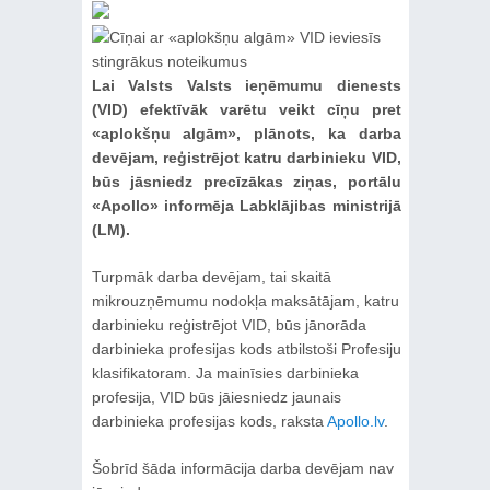
Lai Valsts Valsts ieņēmumu dienests
(VID) efektīvāk varētu veikt cīņu pret
«aplokšņu algām», plānots, ka darba
devējam, reģistrējot katru darbinieku VID,
būs jāsniedz precīzākas ziņas, portālu
«Apollo» informēja Labklājibas ministrijā
(LM).
Turpmāk darba devējam, tai skaitā
mikrouzņēmumu nodokļa maksātājam, katru
darbinieku reģistrējot VID, būs jānorāda
darbinieka profesijas kods atbilstoši Profesiju
klasifikatoram. Ja mainīsies darbinieka
profesija, VID būs jāiesniedz jaunais
darbinieka profesijas kods, raksta
Apollo.lv
.
Šobrīd šāda informācija darba devējam nav