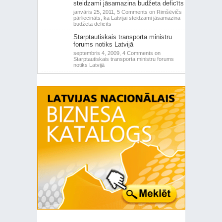
steidzami jāsamazina budžeta deficīts
janvāris 25, 2011,
5 Comments
on Rimšēvičs
pārliecināts, ka Latvijai steidzami jāsamazina
budžeta deficīts
Starptautiskais transporta ministru
forums notiks Latvijā
septembris 4, 2009,
4 Comments
on
Starptautiskais transporta ministru forums
notiks Latvijā