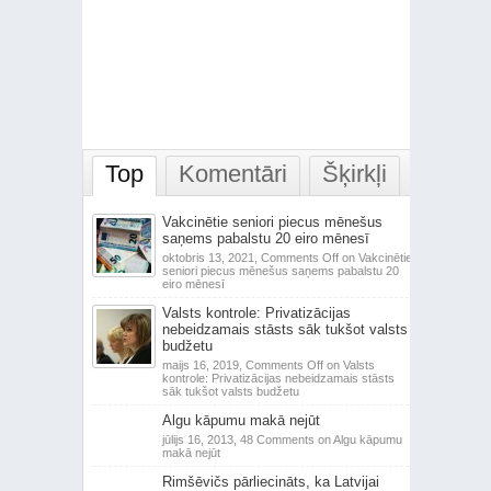
Top
Komentāri
Šķirkļi
Vakcinētie seniori piecus mēnešus
saņems pabalstu 20 eiro mēnesī
oktobris 13, 2021,
Comments Off
on Vakcinētie
seniori piecus mēnešus saņems pabalstu 20
eiro mēnesī
Valsts kontrole: Privatizācijas
nebeidzamais stāsts sāk tukšot valsts
budžetu
maijs 16, 2019,
Comments Off
on Valsts
kontrole: Privatizācijas nebeidzamais stāsts
sāk tukšot valsts budžetu
Algu kāpumu makā nejūt
jūlijs 16, 2013,
48 Comments
on Algu kāpumu
makā nejūt
Rimšēvičs pārliecināts, ka Latvijai