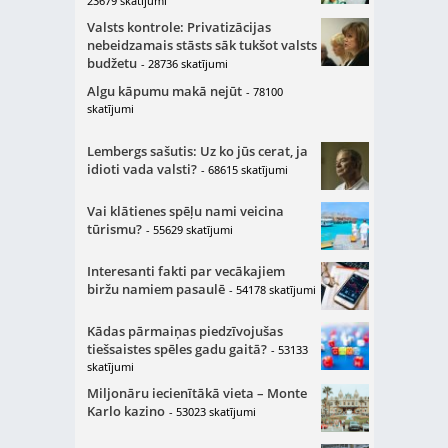
23679 skatījumi
Valsts kontrole: Privatizācijas
nebeidzamais stāsts sāk tukšot valsts
budžetu
- 28736 skatījumi
Algu kāpumu makā nejūt
- 78100
skatījumi
Lembergs sašutis: Uz ko jūs cerat, ja
idioti vada valsti?
- 68615 skatījumi
Vai klātienes spēļu nami veicina
tūrismu?
- 55629 skatījumi
Interesanti fakti par vecākajiem
biržu namiem pasaulē
- 54178 skatījumi
Kādas pārmaiņas piedzīvojušas
tiešsaistes spēles gadu gaitā?
- 53133
skatījumi
Miljonāru iecienītākā vieta – Monte
Karlo kazino
- 53023 skatījumi