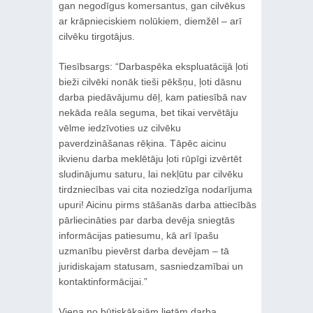
gan negodīgus komersantus, gan cilvēkus
ar krāpnieciskiem nolūkiem, diemžēl – arī
cilvēku tirgotājus.
Tiesībsargs: “Darbaspēka ekspluatācijā ļoti
bieži cilvēki nonāk tieši pēkšņu, ļoti dāsnu
darba piedāvājumu dēļ, kam patiesībā nav
nekāda reāla seguma, bet tikai vervētāju
vēlme iedzīvoties uz cilvēku
paverdzināšanas rēķina. Tāpēc aicinu
ikvienu darba meklētāju ļoti rūpīgi izvērtēt
sludinājumu saturu, lai nekļūtu par cilvēku
tirdzniecības vai cita noziedzīga nodarījuma
upuri! Aicinu pirms stāšanās darba attiecībās
pārliecināties par darba devēja sniegtās
informācijas patiesumu, kā arī īpašu
uzmanību pievērst darba devējam – tā
juridiskajam statusam, sasniedzamībai un
kontaktinformācijai.”
Viena no būtiskākajām lietām darba