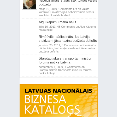
nebeidzamais stāsts sāk tukšot valsts
budžetu
maijs 16, 2019,
Comments Off
on Valsts
kontrole: Privatizācijas nebeidzamais stāsts
sāk tukšot valsts budžetu
Algu kāpumu makā nejūt
jūlijs 16, 2013,
48 Comments
on Algu kāpumu
makā nejūt
Rimšēvičs pārliecināts, ka Latvijai
steidzami jāsamazina budžeta deficīts
janvāris 25, 2011,
5 Comments
on Rimšēvičs
pārliecināts, ka Latvijai steidzami jāsamazina
budžeta deficīts
Starptautiskais transporta ministru
forums notiks Latvijā
septembris 4, 2009,
4 Comments
on
Starptautiskais transporta ministru forums
notiks Latvijā