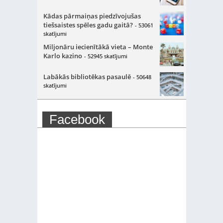
Kādas pārmaiņas piedzīvojušas
tiešsaistes spēles gadu gaitā?
- 53061
skatījumi
Miljonāru iecienītākā vieta – Monte
Karlo kazino
- 52945 skatījumi
Labākās bibliotēkas pasaulē
- 50648
skatījumi
Facebook