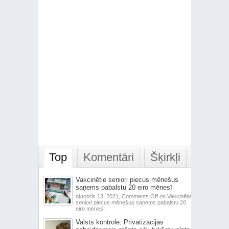
Top
Komentāri
Šķirkļi
Vakcinētie seniori piecus mēnešus
saņems pabalstu 20 eiro mēnesī
oktobris 13, 2021,
Comments Off
on Vakcinētie
seniori piecus mēnešus saņems pabalstu 20
eiro mēnesī
Valsts kontrole: Privatizācijas