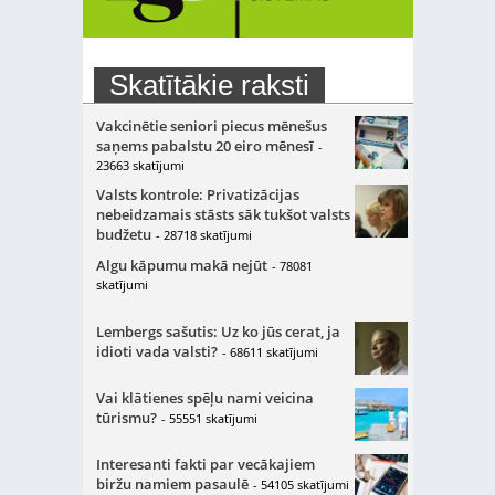
Skatītākie raksti
Vakcinētie seniori piecus mēnešus
saņems pabalstu 20 eiro mēnesī
-
23663 skatījumi
Valsts kontrole: Privatizācijas
nebeidzamais stāsts sāk tukšot valsts
budžetu
- 28718 skatījumi
Algu kāpumu makā nejūt
- 78081
skatījumi
Lembergs sašutis: Uz ko jūs cerat, ja
idioti vada valsti?
- 68611 skatījumi
Vai klātienes spēļu nami veicina
tūrismu?
- 55551 skatījumi
Interesanti fakti par vecākajiem
biržu namiem pasaulē
- 54105 skatījumi