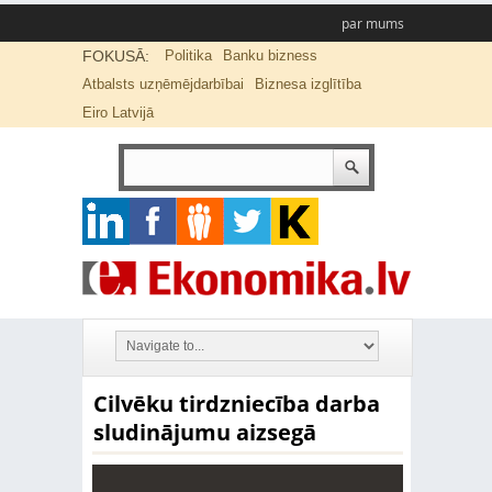
par mums
FOKUSĀ:
Politika
Banku bizness
Atbalsts uzņēmējdarbībai
Biznesa izglītība
Eiro Latvijā
Cilvēku tirdzniecība darba
sludinājumu aizsegā