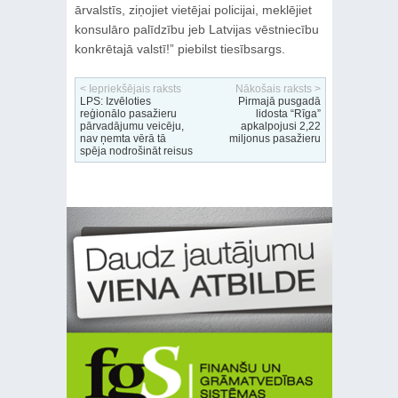
ārvalstīs, ziņojiet vietējai policijai, meklējiet
konsulāro palīdzību jeb Latvijas vēstniecību
konkrētajā valstī!” piebilst tiesībsargs.
< Iepriekšējais raksts
Nākošais raksts >
LPS: Izvēloties
Pirmajā pusgadā
reģionālo pasažieru
lidosta “Rīga”
pārvadājumu veicēju,
apkalpojusi 2,22
nav ņemta vērā tā
miljonus pasažieru
spēja nodrošināt reisus