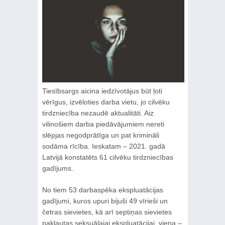
Tiesībsargs aicina iedzīvotājus būt ļoti
vērīgus, izvēloties darba vietu, jo cilvēku
tirdzniecība nezaudē aktualitāti. Aiz
vilinošiem darba piedāvājumiem nereti
slēpjas negodprātīga un pat krimināli
sodāma rīcība. Ieskatam – 2021. gadā
Latvijā konstatēts 61 cilvēku tirdzniecības
gadījums.
No tiem 53 darbaspēka ekspluatācijas
gadījumi, kuros upuri bijuši 49 vīrieši un
četras sievietes, kā arī septiņas sievietes
pakļautas seksuālajai ekspluatācijai, viena –