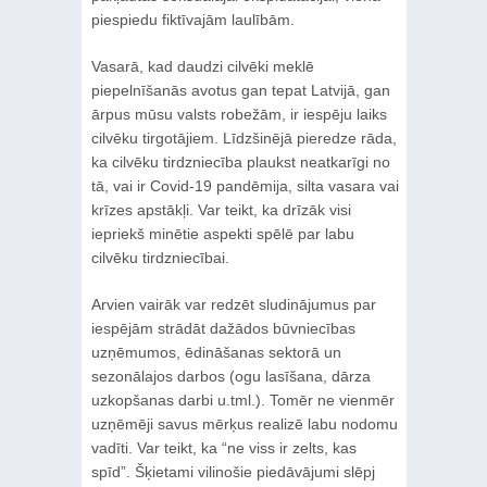
piespiedu fiktīvajām laulībām.
Vasarā, kad daudzi cilvēki meklē
piepelnīšanās avotus gan tepat Latvijā, gan
ārpus mūsu valsts robežām, ir iespēju laiks
cilvēku tirgotājiem. Līdzšinējā pieredze rāda,
ka cilvēku tirdzniecība plaukst neatkarīgi no
tā, vai ir Covid-19 pandēmija, silta vasara vai
krīzes apstākļi. Var teikt, ka drīzāk visi
iepriekš minētie aspekti spēlē par labu
cilvēku tirdzniecībai.
Arvien vairāk var redzēt sludinājumus par
iespējām strādāt dažādos būvniecības
uzņēmumos, ēdināšanas sektorā un
sezonālajos darbos (ogu lasīšana, dārza
uzkopšanas darbi u.tml.). Tomēr ne vienmēr
uzņēmēji savus mērķus realizē labu nodomu
vadīti. Var teikt, ka “ne viss ir zelts, kas
spīd”. Šķietami vilinošie piedāvājumi slēpj