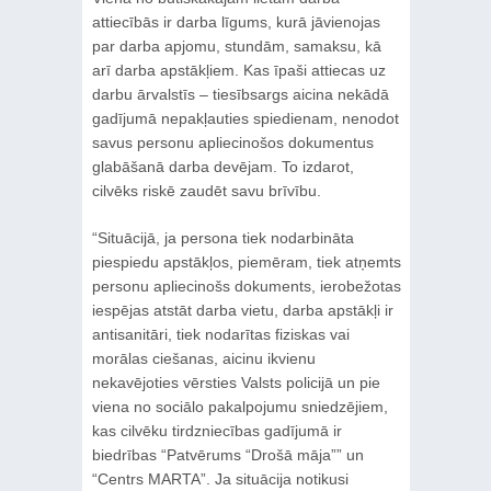
attiecībās ir darba līgums, kurā jāvienojas
par darba apjomu, stundām, samaksu, kā
arī darba apstākļiem. Kas īpaši attiecas uz
darbu ārvalstīs – tiesībsargs aicina nekādā
gadījumā nepakļauties spiedienam, nenodot
savus personu apliecinošos dokumentus
glabāšanā darba devējam. To izdarot,
cilvēks riskē zaudēt savu brīvību.
“Situācijā, ja persona tiek nodarbināta
piespiedu apstākļos, piemēram, tiek atņemts
personu apliecinošs dokuments, ierobežotas
iespējas atstāt darba vietu, darba apstākļi ir
antisanitāri, tiek nodarītas fiziskas vai
morālas ciešanas, aicinu ikvienu
nekavējoties vērsties Valsts policijā un pie
viena no sociālo pakalpojumu sniedzējiem,
kas cilvēku tirdzniecības gadījumā ir
biedrības “Patvērums “Drošā māja”” un
“Centrs MARTA”. Ja situācija notikusi