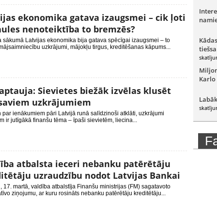
Intere
ijas ekonomika gatava izaugsmei – cik ļoti
namie
ules nenoteiktība to bremzēs?
Kādas
a sākumā Latvijas ekonomika bija gatava spēcīgai izaugsmei – to
mājsaimniecību uzkrājumi, mājokļu tirgus, kreditēšanas kāpums...
tiešsa
skatīju
Miljo
Karlo
aptauja: Sievietes biežāk izvēlas klusēt
Labāk
 saviem uzkrājumiem
skatīju
 par ienākumiem pāri Latvijā runā salīdzinoši atklāti, uzkrājumi
m ir jutīgākā finanšu tēma – īpaši sievietēm, liecina...
F
ība atbalsta ieceri nebanku patērētāju
itētāju uzraudzību nodot Latvijas Bankai
, 17. martā, valdība atbalstīja Finanšu ministrijas (FM) sagatavoto
tīvo ziņojumu, ar kuru rosināts nebanku patērētāju kreditētāju...