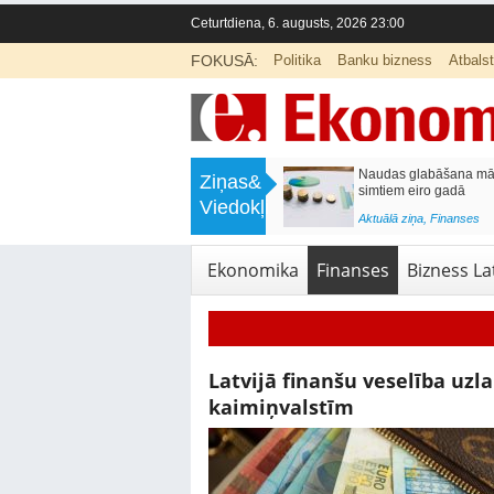
Ceturtdiena, 6. augusts, 2026 23:00
FOKUSĀ:
Politika
Banku bizness
Atbals
>
Septiņos mēnešos Vivi vilcienos
Naudas glabāšana māj
Ziņas&
pārvadāti 12 miljoni pasažieru; jūlijā
simtiem eiro gadā
Viedokļi
97,4 % reisu izpildīti laikā
<
Aktuālā ziņa
,
Finanses
Aktuālā ziņa
,
Bizness Latvijā
,
Tirdzniecība
Ekonomika
Finanses
Bizness Lat
Latvijā finanšu veselība uzl
kaimiņvalstīm