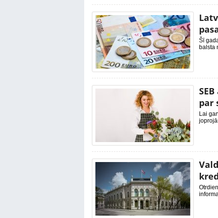
Latv
pasa
Šī gad
balsta 
SEB 
par
Lai gan
joprojā
Vald
kred
Otrdien
informa