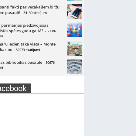
santi fakti par vecākajiem biržu
m pasaulē
- 54130 skatījumi
 pārmaiņas piedzīvojušas
istes spēles gadu gaitā?
- 53086
mi
nāru iecienītākā vieta – Monte
 kazino
- 52973 skatījumi
ās bibliotēkas pasaulē
- 50676
mi
acebook