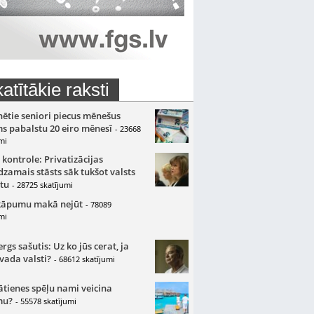
atītākie raksti
nētie seniori piecus mēnešus
s pabalstu 20 eiro mēnesī
- 23668
mi
 kontrole: Privatizācijas
zamais stāsts sāk tukšot valsts
tu
- 28725 skatījumi
kāpumu makā nejūt
- 78089
mi
gs sašutis: Uz ko jūs cerat, ja
 vada valsti?
- 68612 skatījumi
ātienes spēļu nami veicina
mu?
- 55578 skatījumi