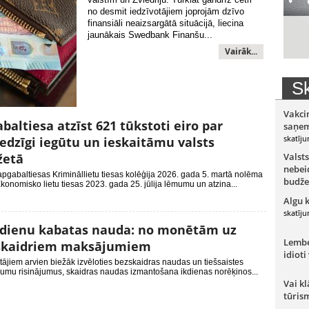
no desmit iedzīvotājiem joprojām dzīvo
finansiāli neaizsargātā situācijā, liecina
jaunākais Swedbank Finanšu...
Vairāk...
Sk
Vakci
baltiesa atzīst 621 tūkstoti eiro par
saņem
skatīju
edzīgi iegūtu un ieskaitāmu valsts
žetā
Valsts
nebeid
pgabaltiesas Krimināllietu tiesas kolēģija 2026. gada 5. martā nolēma
budže
Ekonomisko lietu tiesas 2023. gada 25. jūlija lēmumu un atzina...
Algu 
skatīju
dienu kabatas nauda: no monētām uz
Lember
skaidriem maksājumiem
idioti
tājiem arvien biežāk izvēloties bezskaidras naudas un tiešsaistes
umu risinājumus, skaidras naudas izmantošana ikdienas norēķinos...
Vai kl
tūris