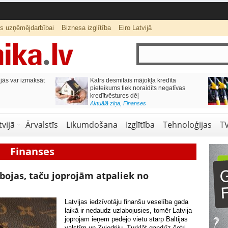
ts uzņēmējdarbībai
Biznesa izglītība
Eiro Latvijā
ās var izmaksāt
Katrs desmitais mājokļa kredīta
pieteikums tiek noraidīts negatīvas
kredītvēstures dēļ
Aktuālā ziņa
,
Finanses
vijā
Ārvalstīs
Likumdošana
Izglītība
Tehnoloģijas
T
Finanses
abojas, taču joprojām atpaliek no
Latvijas iedzīvotāju finanšu veselība gada
laikā ir nedaudz uzlabojusies, tomēr Latvija
joprojām ieņem pēdējo vietu starp Baltijas
valstīm un Zviedriju. Turklāt gandrīz četri