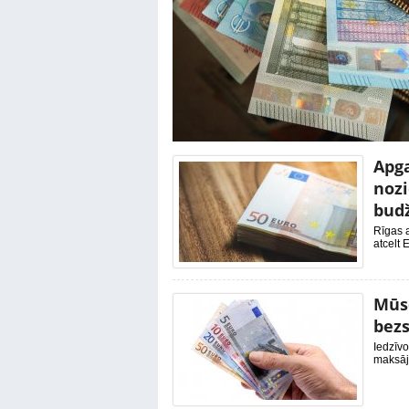
Apga
nozi
bud
Rīgas a
atcelt 
Mūs
bez
Iedzīvo
maksāj