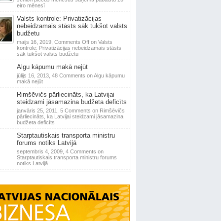
eiro mēnesī
Valsts kontrole: Privatizācijas
nebeidzamais stāsts sāk tukšot valsts
budžetu
maijs 16, 2019,
Comments Off
on Valsts
kontrole: Privatizācijas nebeidzamais stāsts
sāk tukšot valsts budžetu
Algu kāpumu makā nejūt
jūlijs 16, 2013,
48 Comments
on Algu kāpumu
makā nejūt
Rimšēvičs pārliecināts, ka Latvijai
steidzami jāsamazina budžeta deficīts
janvāris 25, 2011,
5 Comments
on Rimšēvičs
pārliecināts, ka Latvijai steidzami jāsamazina
budžeta deficīts
Starptautiskais transporta ministru
forums notiks Latvijā
septembris 4, 2009,
4 Comments
on
Starptautiskais transporta ministru forums
notiks Latvijā