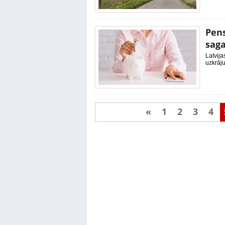
Pens
saga
Latvija
uzkrāju
«
1
2
3
4