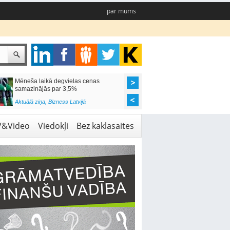
par mums
Mēneša laikā degvielas cenas
Rīgas pašvaldības sko
samazinājās par 3,5%
pieejamas 192 vietas 
Aktuālā ziņa
,
Bizness Latvijā
Aktuālā ziņa
,
Izglītība
V&Video
Viedokļi
Bez kaklasaites