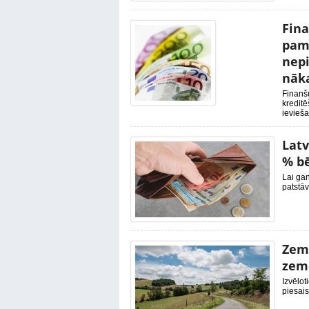
Fina
pam
nepi
nāk
Finanš
kreditē
ievieša
Latv
% b
Lai gan
patstāv
Zeme
zeme
Izvēlot
piesais