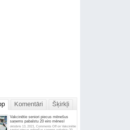
op
Komentāri
Šķirkļi
Vakcinētie seniori piecus mēnešus
saņems pabalstu 20 eiro mēnesī
oktobris 13, 2021,
Comments Off
on Vakcinētie
seniori piecus mēnešus saņems pabalstu 20