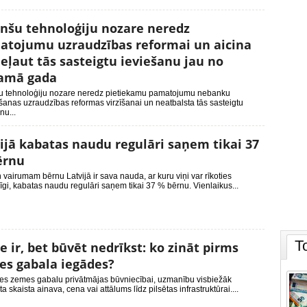
nšu tehnoloģiju nozare neredz
atojumu uzraudzības reformai un aicina
eļaut tās sasteigtu ieviešanu jau no
amā gada
u tehnoloģiju nozare neredz pietiekamu pamatojumu nebanku
šanas uzraudzības reformas virzīšanai un neatbalsta tās sasteigtu
nu...
ijā kabatas naudu regulāri saņem tikai 37
ērnu
 vairumam bērnu Latvijā ir sava nauda, ar kuru viņi var rīkoties
īgi, kabatas naudu regulāri saņem tikai 37 % bērnu. Vienlaikus...
T
 ir, bet būvēt nedrīkst: ko zināt pirms
s gabala iegādes?
ies zemes gabalu privātmājas būvniecībai, uzmanību visbiežāk
ta skaista ainava, cena vai attālums līdz pilsētas infrastruktūrai....