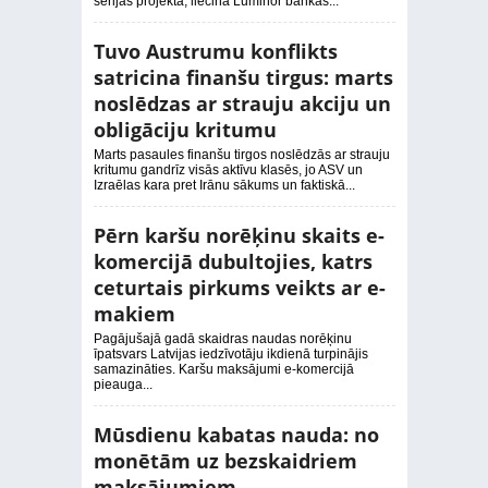
sērijas projektā, liecina Luminor bankas...
Tuvo Austrumu konflikts
satricina finanšu tirgus: marts
noslēdzas ar strauju akciju un
obligāciju kritumu
Marts pasaules finanšu tirgos noslēdzās ar strauju
kritumu gandrīz visās aktīvu klasēs, jo ASV un
Izraēlas kara pret Irānu sākums un faktiskā...
Pērn karšu norēķinu skaits e-
komercijā dubultojies, katrs
ceturtais pirkums veikts ar e-
makiem
Pagājušajā gadā skaidras naudas norēķinu
īpatsvars Latvijas iedzīvotāju ikdienā turpinājis
samazināties. Karšu maksājumi e‑komercijā
pieauga...
Mūsdienu kabatas nauda: no
monētām uz bezskaidriem
maksājumiem