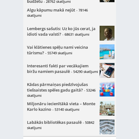
budžetu
- 28762 skatījumi
Algu kāpumu makā nejūt
- 78146
skatījumi
Lembergs sašutis: Uz ko jūs cerat, ja
idioti vada valsti?
- 68631 skatījumi
Vai klātienes spēļu nami veicina
tūrismu?
- 55749 skatījumi
Interesanti fakti par vecākajiem
biržu namiem pasaulē
- 54290 skatījumi
Kādas pārmaiņas piedzīvojušas
tiešsaistes spēles gadu gaitā?
- 53246
skatījumi
Miljonāru iecienītākā vieta – Monte
Karlo kazino
- 53140 skatījumi
Labākās bibliotēkas pasaulē
- 50842
skatījumi