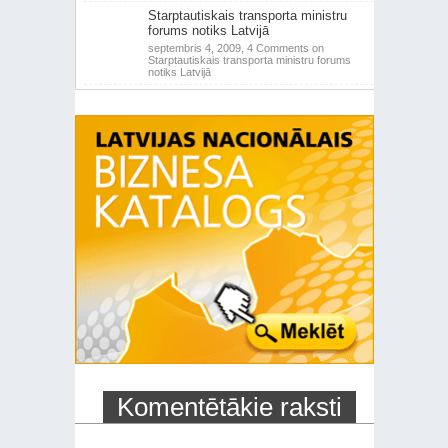
Starptautiskais transporta ministru
forums notiks Latvijā
septembris 4, 2009,
4 Comments
on
Starptautiskais transporta ministru forums
notiks Latvijā
Komentētākie raksti