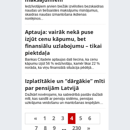
Iedzīvotājiem arvien biežāk izvēloties bezskaidras
naudas un tiešsaistes maksājumu risinājumus,
skaidras naudas izmantošana ikdienas
norēķinos...
Aptauja: vairāk nekā puse
izjūt cenu kāpumu, bet
finansiālu uzlabojumu – tikai
piektdaļa
Bankas Citadele aptaujas dati liecina, ka cenu
kāpumu izjūt 56 % iedzīvotāju, kamēr tikai 22 %
norāda, ka viņu finansiālā situācija pēdējā...
Izplatītākie un “dārgākie” mīti
par pensijām Latvijā
Dažkārt novērojams, ka sabiedrībā pastāv dažādi
mīti, kas saistīti ar pensiju sistēmu, pensijas
uzkrājuma veidošanu un mantošanas iespējām....
«
1
2
3
4
5
6
7
8
9
…
230
»