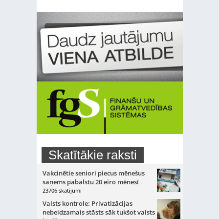
Skatītākie raksti
Vakcinētie seniori piecus mēnešus
saņems pabalstu 20 eiro mēnesī
-
23706 skatījumi
Valsts kontrole: Privatizācijas
nebeidzamais stāsts sāk tukšot valsts