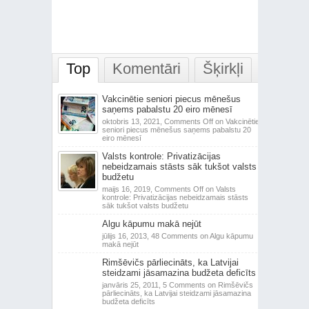
Top
Komentāri
Šķirkļi
Vakcinētie seniori piecus mēnešus
saņems pabalstu 20 eiro mēnesī
oktobris 13, 2021,
Comments Off
on Vakcinētie
seniori piecus mēnešus saņems pabalstu 20
eiro mēnesī
Valsts kontrole: Privatizācijas
nebeidzamais stāsts sāk tukšot valsts
budžetu
maijs 16, 2019,
Comments Off
on Valsts
kontrole: Privatizācijas nebeidzamais stāsts
sāk tukšot valsts budžetu
Algu kāpumu makā nejūt
jūlijs 16, 2013,
48 Comments
on Algu kāpumu
makā nejūt
Rimšēvičs pārliecināts, ka Latvijai
steidzami jāsamazina budžeta deficīts
janvāris 25, 2011,
5 Comments
on Rimšēvičs
pārliecināts, ka Latvijai steidzami jāsamazina
budžeta deficīts