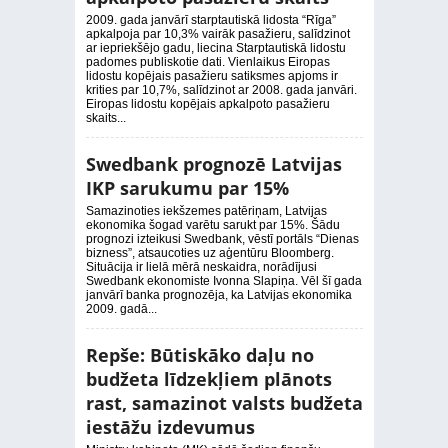
2009. gada janvārī starptautiskā lidosta “Rīga”
apkalpoja par 10,3% vairāk pasažieru, salīdzinot
ar iepriekšējo gadu, liecina Starptautiskā lidostu
padomes publiskotie dati. Vienlaikus Eiropas
lidostu kopējais pasažieru satiksmes apjoms ir
krities par 10,7%, salīdzinot ar 2008. gada janvāri.
Eiropas lidostu kopējais apkalpoto pasažieru
skaits...
Swedbank prognozē Latvijas
IKP sarukumu par 15%
Samazinoties iekšzemes patēriņam, Latvijas
ekonomika šogad varētu sarukt par 15%. Šādu
prognozi izteikusi Swedbank, vēstī portāls “Dienas
bizness”, atsaucoties uz aģentūru Bloomberg.
Situācija ir lielā mērā neskaidra, norādījusi
Swedbank ekonomiste Ivonna Slapiņa. Vēl šī gada
janvārī banka prognozēja, ka Latvijas ekonomika
2009. gadā...
Repše: Būtiskāko daļu no
budžeta līdzekļiem plānots
rast, samazinot valsts budžeta
iestāžu izdevumus