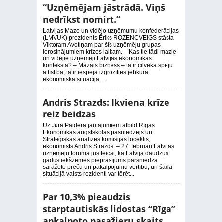
“Uzņēmējam jāstrādā. Viņš
nedrīkst nomirt.”
Latvijas Mazo un vidējo uzņēmumu konfederācijas
(LMVUK) prezidents Ēriks ROZENCVEIGS stāsta
Viktoram Avotiņam par šīs uzņēmēju grupas
ierosinājumiem krīzes laikam. – Kas tie tādi mazie
un vidējie uzņēmēji Latvijas ekonomikas
kontekstā? – Mazais bizness – tā ir cilvēka spēju
attīstība, tā ir iespēja izgrozīties jebkurā
ekonomiskā situācijā....
Andris Strazds: Ikviena krīze
reiz beidzas
Uz Jura Paidera jautājumiem atbild Rīgas
Ekonomikas augstskolas pasniedzējs un
Stratēģiskās analīzes komisijas loceklis,
ekonomists Andris Strazds. – 27. februārī Latvijas
uzņēmēju forumā jūs teicāt, ka Latvijā daudzus
gadus iekšzemes pieprasījums pārsniedza
saražoto preču un pakalpojumu vērtību, un šādā
situācijā valsts rezidenti var tērēt...
Par 10,3% pieaudzis
starptautiskās lidostas “Rīga”
apkalpoto pasažieru skaits