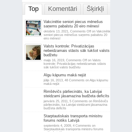
Top
Komentāri
Šķirkļi
Vakcinētie seniori piecus mēnešus
saņems pabalstu 20 eiro mēnesī
oktobris 13, 2021,
Comments Off
on Vakcinētie
seniori piecus mēnešus saņems pabalstu 20
eiro mēnesī
Valsts kontrole: Privatizācijas
nebeidzamais stāsts sāk tukšot valsts
budžetu
maijs 16, 2019,
Comments Off
on Valsts
kontrole: Privatizācijas nebeidzamais stāsts
sāk tukšot valsts budžetu
Algu kāpumu makā nejūt
jūlijs 16, 2013,
48 Comments
on Algu kāpumu
makā nejūt
Rimšēvičs pārliecināts, ka Latvijai
steidzami jāsamazina budžeta deficīts
janvāris 25, 2011,
5 Comments
on Rimšēvičs
pārliecināts, ka Latvijai steidzami jāsamazina
budžeta deficīts
Starptautiskais transporta ministru
forums notiks Latvijā
septembris 4, 2009,
4 Comments
on
Starptautiskais transporta ministru forums