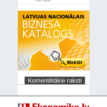
notiks Latvijā
Komentētākie raksti