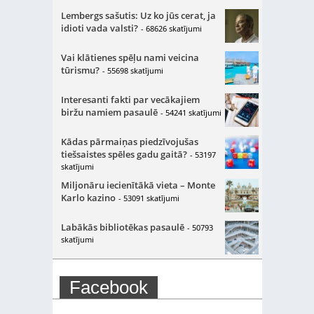
Lembergs sašutis: Uz ko jūs cerat, ja
idioti vada valsti?
- 68626 skatījumi
Vai klātienes spēļu nami veicina
tūrismu?
- 55698 skatījumi
Interesanti fakti par vecākajiem
biržu namiem pasaulē
- 54241 skatījumi
Kādas pārmaiņas piedzīvojušas
tiešsaistes spēles gadu gaitā?
- 53197
skatījumi
Miljonāru iecienītākā vieta – Monte
Karlo kazino
- 53091 skatījumi
Labākās bibliotēkas pasaulē
- 50793
skatījumi
Facebook