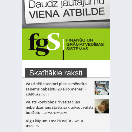
Skatītākie raksti
Vakcinētie seniori piecus mēnešus
saņems pabalstu 20 eiro mēnesī
-
23696 skatījumi
Valsts kontrole: Privatizācijas
nebeidzamais stāsts sāk tukšot valsts
budžetu
- 28754 skatījumi
Algu kāpumu makā nejūt
- 78131
skatījumi