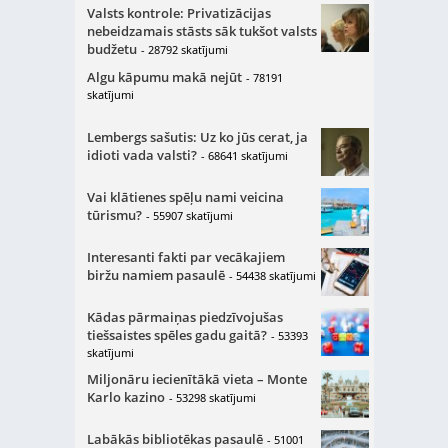
Valsts kontrole: Privatizācijas
nebeidzamais stāsts sāk tukšot valsts
budžetu
- 28792 skatījumi
Algu kāpumu makā nejūt
- 78191
skatījumi
Lembergs sašutis: Uz ko jūs cerat, ja
idioti vada valsti?
- 68641 skatījumi
Vai klātienes spēļu nami veicina
tūrismu?
- 55907 skatījumi
Interesanti fakti par vecākajiem
biržu namiem pasaulē
- 54438 skatījumi
Kādas pārmaiņas piedzīvojušas
tiešsaistes spēles gadu gaitā?
- 53393
skatījumi
Miljonāru iecienītākā vieta – Monte
Karlo kazino
- 53298 skatījumi
Labākās bibliotēkas pasaulē
- 51001