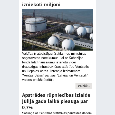
izniekoti miljoni
Valdība ir atbalstījusi Satiksmes ministrijas
sagatavotos noteikumus, lai ar Kohēzijas
fonda līdzfinansējumu īstenotu videi
draudzīgas infrastruktūras attīstību Ventspils
un Liepājas ostās. Intervijā izdevumam
“Ventas Balss” partijas “Latvijai un Ventspilij”
valdes priekšsēdētājs...
Vairāk...
Apstrādes rūpniecības izlaide
jūlijā gada laikā pieauga par
0,7%
Saskaņā ar Centrālās statistikas pārvaldes datiem