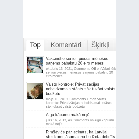
Top
Komentāri
Šķirkļi
Vakcinētie seniori piecus mēnešus
saņems pabalstu 20 eiro mēnesī
oktobris 13, 2021,
Comments Off
on Vakcinētie
seniori piecus mēnešus saņems pabalstu 20
eiro mēnesī
Valsts kontrole: Privatizācijas
nebeidzamais stāsts sāk tukšot valsts
budžetu
maijs 16, 2019,
Comments Off
on Valsts
kontrole: Privatizācijas nebeidzamais stāsts
sāk tukšot valsts budžetu
Algu kāpumu makā nejūt
jūlijs 16, 2013,
48 Comments
on Algu kāpumu
makā nejūt
Rimšēvičs pārliecināts, ka Latvijai
steidzami jāsamazina budžeta deficīts