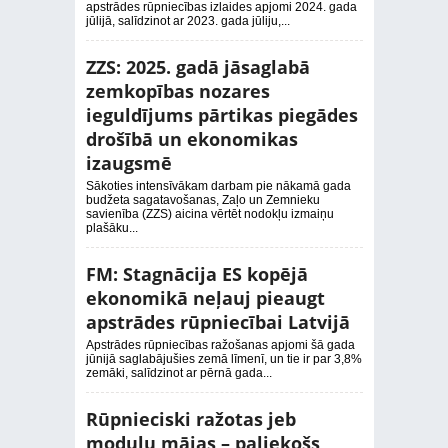
apstrādes rūpniecības izlaides apjomi 2024. gada
jūlijā, salīdzinot ar 2023. gada jūliju,...
ZZS: 2025. gadā jāsaglabā
zemkopības nozares
ieguldījums pārtikas piegādes
drošībā un ekonomikas
izaugsmē
Sākoties intensīvākam darbam pie nākamā gada
budžeta sagatavošanas, Zaļo un Zemnieku
savienība (ZZS) aicina vērtēt nodokļu izmaiņu
plašāku...
FM: Stagnācija ES kopējā
ekonomikā neļauj pieaugt
apstrādes rūpniecībai Latvijā
Apstrādes rūpniecības ražošanas apjomi šā gada
jūnijā saglabājušies zemā līmenī, un tie ir par 3,8%
zemāki, salīdzinot ar pērnā gada...
Rūpnieciski ražotas jeb
moduļu mājas – paliekošs