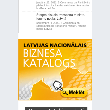
janvāris 25, 2011,
5 Comments
on Rimšēvičs
pārliecināts, ka Latvijai steidzami jāsamazina
budžeta deficīts
Starptautiskais transporta ministru
forums notiks Latvijā
septembris 4, 2009,
4 Comments
on
Starptautiskais transporta ministru forums
notiks Latvijā