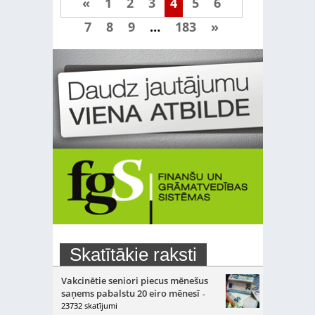
«
1
2
3
4
5
6
7
8
9
…
183
»
Skatītākie raksti
Vakcinētie seniori piecus mēnešus
saņems pabalstu 20 eiro mēnesī
-
23732 skatījumi