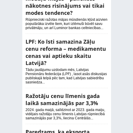
nākotnes risinājums vai tikai
modes tendence?
Rūpnieciski ražotas mājas mūsdienās kļūst aizvien
populārāka izvēle tiem, kuri izlēmuši būvēt savu
privātmāju, un arī Luminor bankas celtniecības...
LPF: Ko īsti samazina Zāļu
cenu reforma – medikamentu
cenas vai aptieku skaitu
Latvijā?
Tādu jautājumu uzdodam mēs, Latvijas
Pensionāru federācija (LPF) , lasot asās diskusijas
publiskajā telpā pēc tam, kad Latvijas sabiedrību
sasniedza...
Ražotāju cenu līmenis gada
laikā samazinājās par 3,3%
2024. gada maijā, salīdzinot ar 2023. gada maiju,
vidējais ražotāju cenu līmenis Latvijas rūpniecībā
samazinājās par 3,3%, liecina Centrālās...
Paredzams, ka eksporta