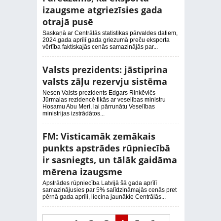
izaugsme atgriezīsies gada
otrajā pusē
Saskaņā ar Centrālās statistikas pārvaldes datiem,
2024.gada aprīlī gada griezumā preču eksporta
vērtība faktiskajās cenās samazinājās par...
Valsts prezidents: jāstiprina
valsts zāļu rezervju sistēma
Nesen Valsts prezidents Edgars Rinkēvičs
Jūrmalas rezidencē tikās ar veselības ministru
Hosamu Abu Meri, lai pārrunātu Veselības
ministrijas izstrādātos...
FM: Visticamāk zemākais
punkts apstrādes rūpniecībā
ir sasniegts, un tālāk gaidāma
mērena izaugsme
Apstrādes rūpniecība Latvijā šā gada aprīlī
samazinājusies par 5% salīdzināmajās cenās pret
pērnā gada aprīli, liecina jaunākie Centrālās...