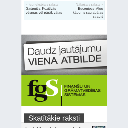
< Iepriekšējais raksts
Nākošais raksts >
Gašpuitis: Pozitīvās
Buceniece: Algu
vēsmas vēl pārāk vājas
kāpums saglabājas
straujš
Skatītākie raksti