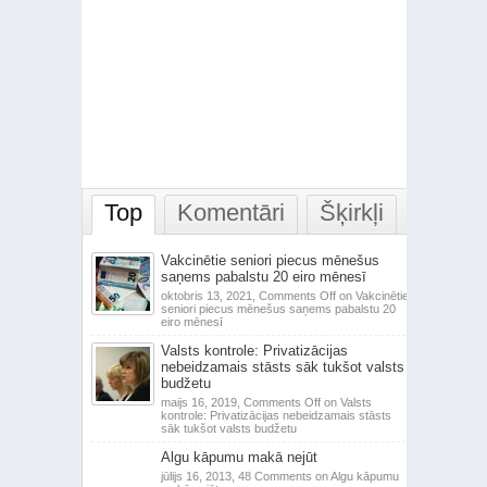
Top
Komentāri
Šķirkļi
Vakcinētie seniori piecus mēnešus
saņems pabalstu 20 eiro mēnesī
oktobris 13, 2021,
Comments Off
on Vakcinētie
seniori piecus mēnešus saņems pabalstu 20
eiro mēnesī
Valsts kontrole: Privatizācijas
nebeidzamais stāsts sāk tukšot valsts
budžetu
maijs 16, 2019,
Comments Off
on Valsts
kontrole: Privatizācijas nebeidzamais stāsts
sāk tukšot valsts budžetu
Algu kāpumu makā nejūt
jūlijs 16, 2013,
48 Comments
on Algu kāpumu