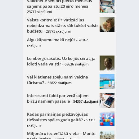
Vakcinētie seniori piecus mēnešus
saņems pabalstu 20 eiro mēnesī
-
23717 skatījumi
Valsts kontrole: Privatizācijas
nebeidzamais stāsts sāk tukšot valsts
budžetu
- 28773 skatījumi
Algu kāpumu makā nejūt
- 78167
skatījumi
Lembergs sašutis: Uz ko jūs cerat, ja
idioti vada valsti?
- 68636 skatījumi
Vai klātienes spēļu nami veicina
tūrismu?
- 55822 skatījumi
Interesanti fakti par vecākajiem
biržu namiem pasaulē
- 54357 skatījumi
Kādas pārmaiņas piedzīvojušas
tiešsaistes spēles gadu gaitā?
- 53311
skatījumi
Miljonāru iecienītākā vieta – Monte