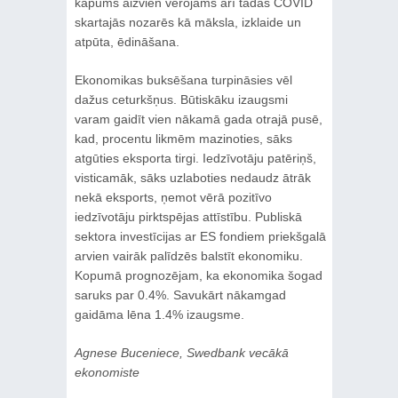
kāpums aizvien vērojams arī tādās COVID
skartajās nozarēs kā māksla, izklaide un
atpūta, ēdināšana.
Ekonomikas buksēšana turpināsies vēl
dažus ceturkšņus. Būtiskāku izaugsmi
varam gaidīt vien nākamā gada otrajā pusē,
kad, procentu likmēm mazinoties, sāks
atgūties eksporta tirgi. Iedzīvotāju patēriņš,
visticamāk, sāks uzlaboties nedaudz ātrāk
nekā eksports, ņemot vērā pozitīvo
iedzīvotāju pirktspējas attīstību. Publiskā
sektora investīcijas ar ES fondiem priekšgalā
arvien vairāk palīdzēs balstīt ekonomiku.
Kopumā prognozējam, ka ekonomika šogad
saruks par 0.4%. Savukārt nākamgad
gaidāma lēna 1.4% izaugsme.
Agnese Buceniece, Swedbank vecākā
ekonomiste