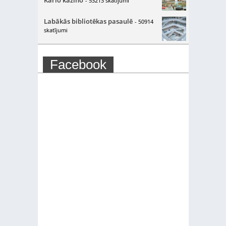
Karlo kazino
- 53213 skatījumi
Labākās bibliotēkas pasaulē
- 50914
skatījumi
Facebook