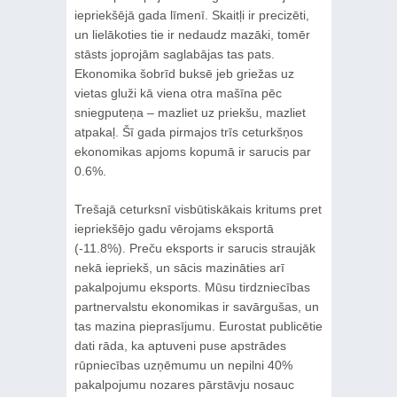
iepriekšējā gada līmenī. Skaitļi ir precizēti,
un lielākoties tie ir nedaudz mazāki, tomēr
stāsts joprojām saglabājas tas pats.
Ekonomika šobrīd buksē jeb griežas uz
vietas gluži kā viena otra mašīna pēc
sniegputeņa – mazliet uz priekšu, mazliet
atpakaļ. Šī gada pirmajos trīs ceturkšņos
ekonomikas apjoms kopumā ir sarucis par
0.6%.
Trešajā ceturksnī visbūtiskākais kritums pret
iepriekšējo gadu vērojams eksportā
(-11.8%). Preču eksports ir sarucis straujāk
nekā iepriekš, un sācis mazināties arī
pakalpojumu eksports. Mūsu tirdzniecības
partnervalstu ekonomikas ir savārgušas, un
tas mazina pieprasījumu. Eurostat publicētie
dati rāda, ka aptuveni puse apstrādes
rūpniecības uzņēmumu un nepilni 40%
pakalpojumu nozares pārstāvju nosauc