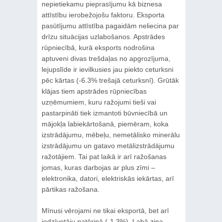
nepietiekamu pieprasījumu kā biznesa
attīstību ierobežojošu faktoru. Eksporta
pasūtījumu attīstība pagaidām neliecina par
drīzu situācijas uzlabošanos. Apstrādes
rūpniecībā, kurā eksports nodrošina
aptuveni divas trešdaļas no apgrozījuma,
lejupslīde ir ievilkusies jau piekto ceturksni
pēc kārtas (-6.3% trešajā ceturksnī). Grūtāk
klājas tiem apstrādes rūpniecības
uzņēmumiem, kuru ražojumi tieši vai
pastarpināti tiek izmantoti būvniecībā un
mājokļa labiekārtošanā, piemēram, koka
izstrādājumu, mēbeļu, nemetālisko minerālu
izstrādājumu un gatavo metālizstrādājumu
ražotājiem. Tai pat laikā ir arī ražošanas
jomas, kuras darbojas ar plus zīmi –
elektronika, datori, elektriskās iekārtas, arī
pārtikas ražošana.
Mīnusi vērojami ne tikai eksportā, bet arī
iedzīvotāju patēriņā (-1.3%). Labā ziņa –