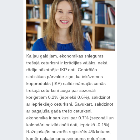
Kā jau gaidījām, ekonomikas sniegums
trešajā ceturksnī ir izrādījies vājāks, nekā
rādīja sākotnējie IKP dati. Centrālās
statistikas pārvalde ziņo, ka iekšzemes
kopprodukts (IKP) salīdzināmajās cenās
trešajā ceturksnī auga par sezonāli
koriģētiem 0.2% (iepriekš 0.6%), salīdzinot
ar iepriekšējo ceturksni. Savukārt, salīdzinot
ar pagājušā gada trešo ceturksni,
ekonomika ir sarukusi par 0.7% (sezonāli un
kalendāri neizlīdzināti dati, iepriekš -0.1%).
Ražojošajās nozarēs reģistrēts 4% kritums,
kamēr pakalpojumu sniegums noturējies