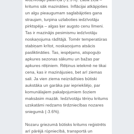
kritums sāk mazināties. Inflācijai atkāpjoties
un algu pieaugumam saglabājoties gana
straujam, turpina uzlaboties iedzīvotāju
pirktspēja – algas ķer augsto cenu līmeni.
Tas ir mazinājis pesimismu iedzīvotāju
noskaņojuma rādītājā. Tomēr temperatūras
stabiņam krītot, noskaņojums atsācis
pasliktināties. Tas, iespējams, atspoguļo
apkures sezonas sākumu un bažas par
apkures rēķiniem. Rēķinus ietekmē ne tikai
cena, kas ir mazinājusies, bet arī ziemas
sali. Ja vien ziema neizrādīsies būtiski
aukstāka un garāka par iepriekšējo, par
komunālajiem pakalpojumiem šoziem
maksāsim mazāk. Iedzīvotāju tēriņu kritums
uzskatāmi redzams tirdzniecības nozares
sniegumā (-3.6%).
Nozaru griezumā būtisks kritums reģistrēts
arī pārējā rūpniecībā, transportā un