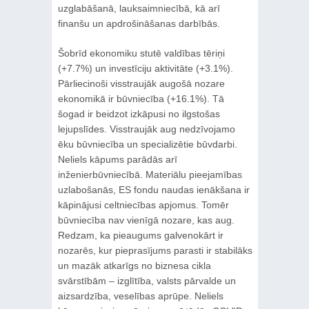
uzglabāšanā, lauksaimniecībā, kā arī
finanšu un apdrošināšanas darbībās.
Šobrīd ekonomiku stutē valdības tēriņi
(+7.7%) un investīciju aktivitāte (+3.1%).
Pārliecinoši visstraujāk augošā nozare
ekonomikā ir būvniecība (+16.1%). Tā
šogad ir beidzot izkāpusi no ilgstošas
lejupslīdes. Visstraujāk aug nedzīvojamo
ēku būvniecība un specializētie būvdarbi.
Neliels kāpums parādās arī
inženierbūvniecībā. Materiālu pieejamības
uzlabošanās, ES fondu naudas ienākšana ir
kāpinājusi celtniecības apjomus. Tomēr
būvniecība nav vienīgā nozare, kas aug.
Redzam, ka pieaugums galvenokārt ir
nozarēs, kur pieprasījums parasti ir stabilāks
un mazāk atkarīgs no biznesa cikla
svārstībām – izglītība, valsts pārvalde un
aizsardzība, veselības aprūpe. Neliels