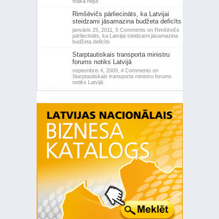
makā nejūt
Rimšēvičs pārliecināts, ka Latvijai
steidzami jāsamazina budžeta deficīts
janvāris 25, 2011,
5 Comments
on Rimšēvičs
pārliecināts, ka Latvijai steidzami jāsamazina
budžeta deficīts
Starptautiskais transporta ministru
forums notiks Latvijā
septembris 4, 2009,
4 Comments
on
Starptautiskais transporta ministru forums
notiks Latvijā