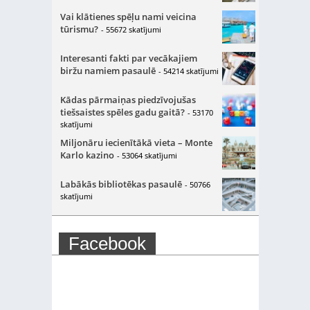
Vai klātienes spēļu nami veicina
tūrismu?
- 55672 skatījumi
Interesanti fakti par vecākajiem
biržu namiem pasaulē
- 54214 skatījumi
Kādas pārmaiņas piedzīvojušas
tiešsaistes spēles gadu gaitā?
- 53170
skatījumi
Miljonāru iecienītākā vieta – Monte
Karlo kazino
- 53064 skatījumi
Labākās bibliotēkas pasaulē
- 50766
skatījumi
Facebook