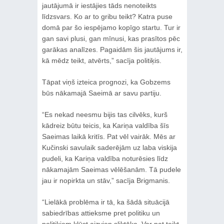
jautājumā ir iestājies tāds nenoteikts
līdzsvars. Ko ar to gribu teikt? Katra puse
domā par šo iespējamo kopīgo startu. Tur ir
gan savi plusi, gan mīnusi, kas prasītos pēc
garākas analīzes. Pagaidām šis jautājums ir,
kā mēdz teikt, atvērts,” sacīja politiķis.
Tāpat viņš izteica prognozi, ka Gobzems
būs nākamajā Saeimā ar savu partiju.
“Es nekad neesmu bijis tas cilvēks, kurš
kādreiz būtu teicis, ka Kariņa valdība šīs
Saeimas laikā kritīs. Pat vēl vairāk. Mēs ar
Kučinski savulaik saderējām uz laba viskija
pudeli, ka Kariņa valdība noturēsies līdz
nākamajām Saeimas vēlēšanām. Tā pudele
jau ir nopirkta un stāv,” sacīja Brigmanis.
“Lielākā problēma ir tā, ka šādā situācijā
sabiedrības attieksme pret politiku un
politiķiem kļūst aizvien sliktāka. Var pat teikt,