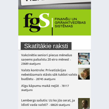
Skatītākie raksti
Vakcinētie seniori piecus mēnešus
saņems pabalstu 20 eiro mēnesī
-
23689 skatījumi
Valsts kontrole: Privatizācijas
nebeidzamais stāsts sāk tukšot valsts
budžetu
- 28745 skatījumi
Algu kāpumu makā nejūt
- 78117
skatījumi
Lembergs sašutis: Uz ko jūs cerat, ja
idioti vada valsti?
- 68620 skatījumi