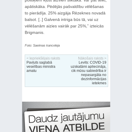
apātiskāka. Pēdējās pašvaldību vēlēšanas
to pierādīja. 25% aizgāja Rēzeknes novadā
balsot. [..] Galvenā intriga būs tā, vai uz
vēlēšanām aizies vairāk par 25%,” izteicās
Brigmanis.
Foto: Saeimas kanceleja
< Iepriekšējais raksts
Nākošais raksts >
Pavļuts saglabā
Levits: COVID-19
veselības ministra
uzskatāmi apliecināja,
amatu
cik mūsu sabiedrība ir
nepasargāta no
dezinformācijas
ietekmes