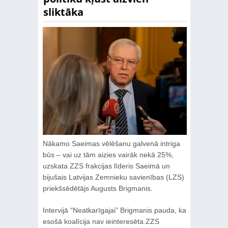
sliktāka
Nākamo Saeimas vēlēšanu galvenā intriga
būs – vai uz tām aizies vairāk nekā 25%,
uzskata ZZS frakcijas līderis Saeimā un
bijušais Latvijas Zemnieku savienības (LZS)
priekšsēdētājs Augusts Brigmanis.
Intervijā “Neatkarīgajai” Brigmanis pauda, ka
esošā koalīcija nav ieinteresēta ZZS