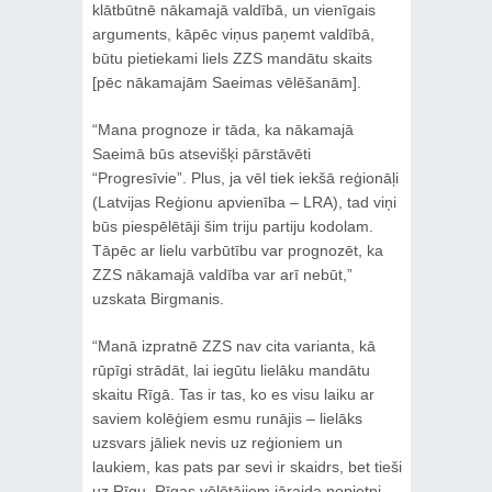
klātbūtnē nākamajā valdībā, un vienīgais
arguments, kāpēc viņus paņemt valdībā,
būtu pietiekami liels ZZS mandātu skaits
[pēc nākamajām Saeimas vēlēšanām].
“Mana prognoze ir tāda, ka nākamajā
Saeimā būs atsevišķi pārstāvēti
“Progresīvie”. Plus, ja vēl tiek iekšā reģionāļi
(Latvijas Reģionu apvienība – LRA), tad viņi
būs piespēlētāji šim triju partiju kodolam.
Tāpēc ar lielu varbūtību var prognozēt, ka
ZZS nākamajā valdība var arī nebūt,”
uzskata Birgmanis.
“Manā izpratnē ZZS nav cita varianta, kā
rūpīgi strādāt, lai iegūtu lielāku mandātu
skaitu Rīgā. Tas ir tas, ko es visu laiku ar
saviem kolēģiem esmu runājis – lielāks
uzsvars jāliek nevis uz reģioniem un
laukiem, kas pats par sevi ir skaidrs, bet tieši
uz Rīgu. Rīgas vēlētājiem jāraida nopietni