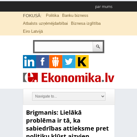
par mums
FOKUSĀ:
Politika
Banku bizness
Atbalsts uzņēmējdarbībai
Biznesa izglītība
Eiro Latvijā
Brigmanis: Lielākā
problēma ir tā, ka
sabiedrības attieksme pret
politiku kļūst aizvien