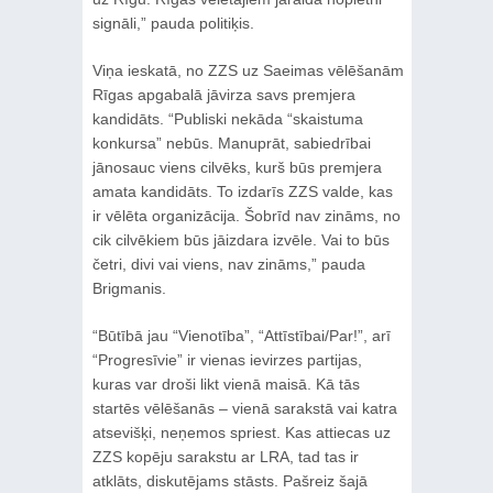
signāli,” pauda politiķis.
Viņa ieskatā, no ZZS uz Saeimas vēlēšanām
Rīgas apgabalā jāvirza savs premjera
kandidāts. “Publiski nekāda “skaistuma
konkursa” nebūs. Manuprāt, sabiedrībai
jānosauc viens cilvēks, kurš būs premjera
amata kandidāts. To izdarīs ZZS valde, kas
ir vēlēta organizācija. Šobrīd nav zināms, no
cik cilvēkiem būs jāizdara izvēle. Vai to būs
četri, divi vai viens, nav zināms,” pauda
Brigmanis.
“Būtībā jau “Vienotība”, “Attīstībai/Par!”, arī
“Progresīvie” ir vienas ievirzes partijas,
kuras var droši likt vienā maisā. Kā tās
startēs vēlēšanās – vienā sarakstā vai katra
atsevišķi, neņemos spriest. Kas attiecas uz
ZZS kopēju sarakstu ar LRA, tad tas ir
atklāts, diskutējams stāsts. Pašreiz šajā