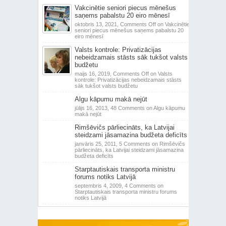
Vakcinētie seniori piecus mēnešus
saņems pabalstu 20 eiro mēnesī
oktobris 13, 2021,
Comments Off
on Vakcinētie
seniori piecus mēnešus saņems pabalstu 20
eiro mēnesī
Valsts kontrole: Privatizācijas
nebeidzamais stāsts sāk tukšot valsts
budžetu
maijs 16, 2019,
Comments Off
on Valsts
kontrole: Privatizācijas nebeidzamais stāsts
sāk tukšot valsts budžetu
Algu kāpumu makā nejūt
jūlijs 16, 2013,
48 Comments
on Algu kāpumu
makā nejūt
Rimšēvičs pārliecināts, ka Latvijai
steidzami jāsamazina budžeta deficīts
janvāris 25, 2011,
5 Comments
on Rimšēvičs
pārliecināts, ka Latvijai steidzami jāsamazina
budžeta deficīts
Starptautiskais transporta ministru
forums notiks Latvijā
septembris 4, 2009,
4 Comments
on
Starptautiskais transporta ministru forums
notiks Latvijā