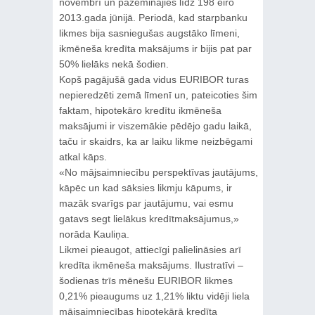
novembrī un pazeminājies līdz 198 eiro
2013.gada jūnijā. Periodā, kad starpbanku
likmes bija sasniegušas augstāko līmeni,
ikmēneša kredīta maksājums ir bijis pat par
50% lielāks nekā šodien.
Kopš pagājušā gada vidus EURIBOR turas
nepieredzēti zemā līmenī un, pateicoties šim
faktam, hipotekāro kredītu ikmēneša
maksājumi ir viszemākie pēdējo gadu laikā,
taču ir skaidrs, ka ar laiku likme neizbēgami
atkal kāps.
«No mājsaimniecību perspektīvas jautājums,
kāpēc un kad sāksies likmju kāpums, ir
mazāk svarīgs par jautājumu, vai esmu
gatavs segt lielākus kredītmaksājumus,»
norāda Kauliņa.
Likmei pieaugot, attiecīgi palielināsies arī
kredīta ikmēneša maksājums. Ilustratīvi –
šodienas trīs mēnešu EURIBOR likmes
0,21% pieaugums uz 1,21% liktu vidēji liela
mājsaimniecības hipotekārā kredīta