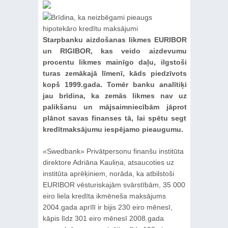
Starpbanku aizdošanas likmes EURIBOR
un RIGIBOR, kas veido aizdevumu
procentu likmes mainīgo daļu, ilgstoši
turas zemākajā līmenī, kāds piedzīvots
kopš 1999.gada. Tomēr banku analītiķi
jau brīdina, ka zemās likmes nav uz
palikšanu un mājsaimniecībām jāprot
plānot savas finanses tā, lai spētu segt
kredītmaksājumu iespējamo pieaugumu.
«Swedbank» Privātpersonu finanšu institūta
direktore Adriāna Kauliņa, atsaucoties uz
institūta aprēķiniem, norāda, ka atbilstoši
EURIBOR vēsturiskajām svārstībām, 35 000
eiro liela kredīta ikmēneša maksājums
2004.gada aprīlī ir bijis 230 eiro mēnesī,
kāpis līdz 301 eiro mēnesī 2008.gada