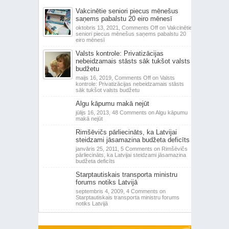
Vakcinētie seniori piecus mēnešus
saņems pabalstu 20 eiro mēnesī
oktobris 13, 2021,
Comments Off
on Vakcinētie
seniori piecus mēnešus saņems pabalstu 20
eiro mēnesī
Valsts kontrole: Privatizācijas
nebeidzamais stāsts sāk tukšot valsts
budžetu
maijs 16, 2019,
Comments Off
on Valsts
kontrole: Privatizācijas nebeidzamais stāsts
sāk tukšot valsts budžetu
Algu kāpumu makā nejūt
jūlijs 16, 2013,
48 Comments
on Algu kāpumu
makā nejūt
Rimšēvičs pārliecināts, ka Latvijai
steidzami jāsamazina budžeta deficīts
janvāris 25, 2011,
5 Comments
on Rimšēvičs
pārliecināts, ka Latvijai steidzami jāsamazina
budžeta deficīts
Starptautiskais transporta ministru
forums notiks Latvijā
septembris 4, 2009,
4 Comments
on
Starptautiskais transporta ministru forums
notiks Latvijā