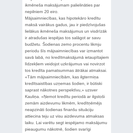
ikmēneša maksājumam palielināties par
nepilniem 20 eiro.
Mājsaimniecības, kas hipotekāro kredītu
maksā vairākus gadus, jau ir piedzīvojušas
lielākus ikmēneša maksājumus un visdrīzāk
ir atradušas iespējas tos salāgot ar savu
budžetu. Šodienas zemo procentu likmju
periodu šīs mājsaimniecības var izmantot
savā labā, no kredītmaksājumā ietaupītajiem
līdzekļiem veidojot uzkrājumus vai novirzot
tos kredīta pamatsummas ātrākai atmaksai.
«Tām mājsaimniecībām, kas ilgtermiņa
kredītsaistības uzņemas šodien, ir būtiski
saprast nākotnes perspektīvu,» uzsver
Kauliņa. «Ņemot kredītu periodā ar ilgstoši
zemām aizdevumu likmēm, kredītņēmējs
neapzināti šodienas finanšu situāciju
attiecina teju uz visu aizdevuma atmaksas
laiku. Lai varētu segt iespējamo maksājumu
pieaugumu nākotnē, šodien svarīgi