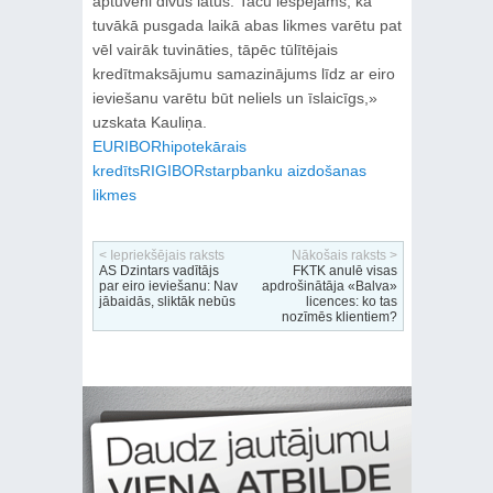
aptuveni divus latus. Taču iespējams, ka
tuvākā pusgada laikā abas likmes varētu pat
vēl vairāk tuvināties, tāpēc tūlītējais
kredītmaksājumu samazinājums līdz ar eiro
ieviešanu varētu būt neliels un īslaicīgs,»
uzskata Kauliņa.
EURIBOR
hipotekārais
kredīts
RIGIBOR
starpbanku aizdošanas
likmes
< Iepriekšējais raksts
Nākošais raksts >
AS Dzintars vadītājs
FKTK anulē visas
par eiro ieviešanu: Nav
apdrošinātāja «Balva»
jābaidās, sliktāk nebūs
licences: ko tas
nozīmēs klientiem?