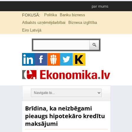
par mums
FOKUSĀ:
Politika
Banku bizness
Atbalsts uzņēmējdarbībai
Biznesa izglītība
Eiro Latvijā
Brīdina, ka neizbēgami
pieaugs hipotekāro kredītu
maksājumi