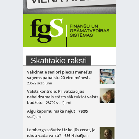
Skatītākie raksti
Vakcinētie seniori piecus mēnešus
saņems pabalstu 20 eiro mēnesī
-
23672 skatījumi
Valsts kontrole: Privatizācijas
nebeidzamais stāsts sāk tukšot valsts
budžetu
- 28729 skatījumi
Algu kāpumu makā nejūt
- 78095
skatījumi
Lembergs sašutis: Uz ko jūs cerat, ja
idioti vada valsti?
- 68614 skatījumi