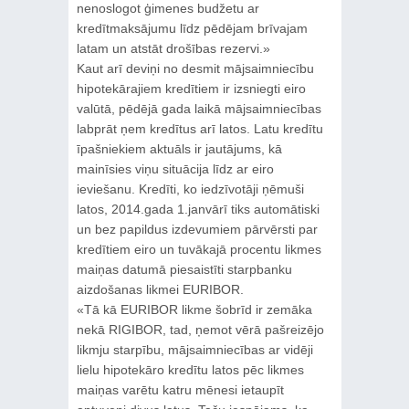
nenoslogot ģimenes budžetu ar
kredītmaksājumu līdz pēdējam brīvajam
latam un atstāt drošības rezervi.»
Kaut arī deviņi no desmit mājsaimniecību
hipotekārajiem kredītiem ir izsniegti eiro
valūtā, pēdējā gada laikā mājsaimniecības
labprāt ņem kredītus arī latos. Latu kredītu
īpašniekiem aktuāls ir jautājums, kā
mainīsies viņu situācija līdz ar eiro
ieviešanu. Kredīti, ko iedzīvotāji ņēmuši
latos, 2014.gada 1.janvārī tiks automātiski
un bez papildus izdevumiem pārvērsti par
kredītiem eiro un tuvākajā procentu likmes
maiņas datumā piesaistīti starpbanku
aizdošanas likmei EURIBOR.
«Tā kā EURIBOR likme šobrīd ir zemāka
nekā RIGIBOR, tad, ņemot vērā pašreizējo
likmju starpību, mājsaimniecības ar vidēji
lielu hipotekāro kredītu latos pēc likmes
maiņas varētu katru mēnesi ietaupīt