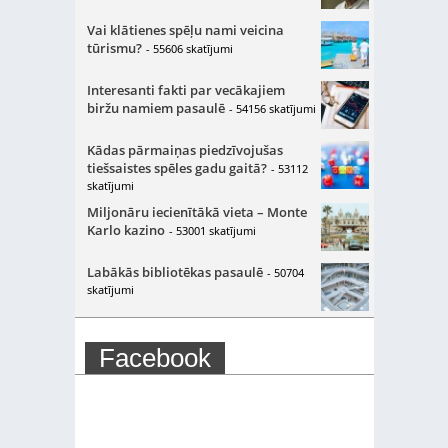
Vai klātienes spēļu nami veicina
tūrismu?
- 55606 skatījumi
Interesanti fakti par vecākajiem
biržu namiem pasaulē
- 54156 skatījumi
Kādas pārmaiņas piedzīvojušas
tiešsaistes spēles gadu gaitā?
- 53112
skatījumi
Miljonāru iecienītākā vieta – Monte
Karlo kazino
- 53001 skatījumi
Labākās bibliotēkas pasaulē
- 50704
skatījumi
Facebook