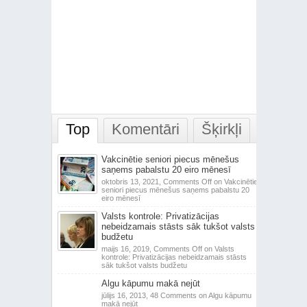
Top
Komentāri
Šķirkļi
Vakcinētie seniori piecus mēnešus
saņems pabalstu 20 eiro mēnesī
oktobris 13, 2021,
Comments Off
on Vakcinētie
seniori piecus mēnešus saņems pabalstu 20
eiro mēnesī
Valsts kontrole: Privatizācijas
nebeidzamais stāsts sāk tukšot valsts
budžetu
maijs 16, 2019,
Comments Off
on Valsts
kontrole: Privatizācijas nebeidzamais stāsts
sāk tukšot valsts budžetu
Algu kāpumu makā nejūt
jūlijs 16, 2013,
48 Comments
on Algu kāpumu
makā nejūt