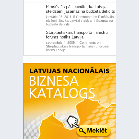
Rimšēvičs pārliecināts, ka Latvijai
steidzami jāsamazina budžeta deficīts
janvāris 25, 2011,
5 Comments
on Rimšēvičs
pārliecināts, ka Latvijai steidzami jāsamazina
budžeta deficīts
Starptautiskais transporta ministru
forums notiks Latvijā
septembris 4, 2009,
4 Comments
on
Starptautiskais transporta ministru forums
notiks Latvijā