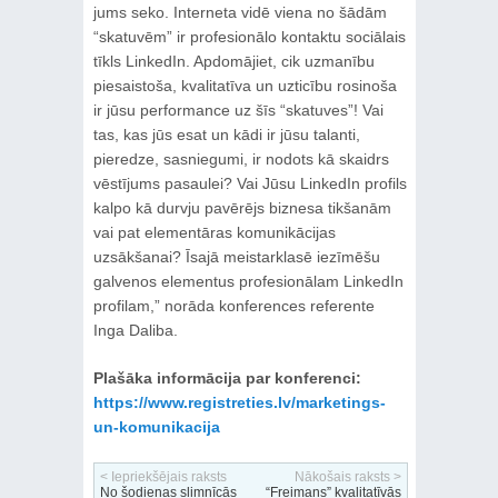
jums seko. Interneta vidē viena no šādām
“skatuvēm” ir profesionālo kontaktu sociālais
tīkls LinkedIn. Apdomājiet, cik uzmanību
piesaistoša, kvalitatīva un uzticību rosinoša
ir jūsu performance uz šīs “skatuves”! Vai
tas, kas jūs esat un kādi ir jūsu talanti,
pieredze, sasniegumi, ir nodots kā skaidrs
vēstījums pasaulei? Vai Jūsu LinkedIn profils
kalpo kā durvju pavērējs biznesa tikšanām
vai pat elementāras komunikācijas
uzsākšanai? Īsajā meistarklasē iezīmēšu
galvenos elementus profesionālam LinkedIn
profilam,” norāda konferences referente
Inga Daliba.
Plašāka informācija par konferenci:
https://www.registreties.lv/marketings-
un-komunikacija
< Iepriekšējais raksts
Nākošais raksts >
No šodienas slimnīcās
“Freimans” kvalitatīvās