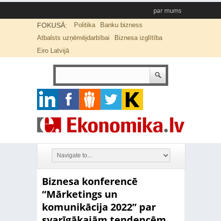
par mums
FOKUSĀ:
Politika
Banku bizness
Atbalsts uzņēmējdarbībai
Biznesa izglītība
Eiro Latvijā
Biznesa konferencē
“Mārketings un
komunikācija 2022” par
svarīgākajām tendencēm