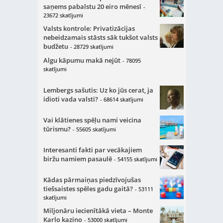
saņems pabalstu 20 eiro mēnesī
-
23672 skatījumi
Valsts kontrole: Privatizācijas
nebeidzamais stāsts sāk tukšot valsts
budžetu
- 28729 skatījumi
Algu kāpumu makā nejūt
- 78095
skatījumi
Lembergs sašutis: Uz ko jūs cerat, ja
idioti vada valsti?
- 68614 skatījumi
Vai klātienes spēļu nami veicina
tūrismu?
- 55605 skatījumi
Interesanti fakti par vecākajiem
biržu namiem pasaulē
- 54155 skatījumi
Kādas pārmaiņas piedzīvojušas
tiešsaistes spēles gadu gaitā?
- 53111
skatījumi
Miljonāru iecienītākā vieta – Monte
Karlo kazino
- 53000 skatījumi