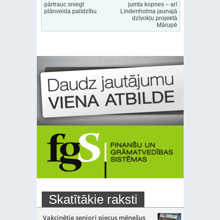
pārtrauc sniegt
jumta kopnes – arī
plānveida palīdzību
Lindenholma jaunajā
dzīvokļu projektā
Mārupē
Skatītākie raksti
Vakcinētie seniori piecus mēnešus