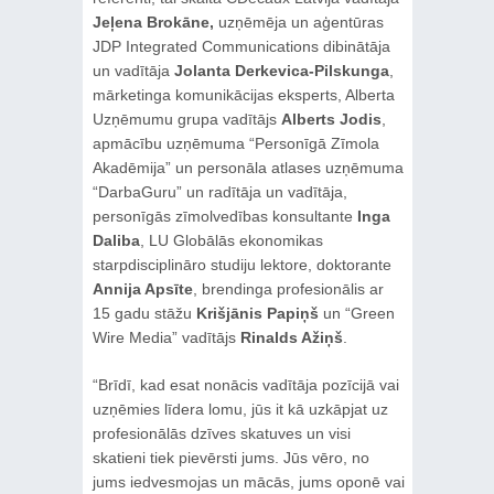
Jeļena Brokāne,
uzņēmēja un aģentūras
JDP Integrated Communications dibinātāja
un vadītāja
Jolanta Derkevica-Pilskunga
,
mārketinga komunikācijas eksperts, Alberta
Uzņēmumu grupa vadītājs
Alberts Jodis
,
apmācību uzņēmuma “Personīgā Zīmola
Akadēmija” un personāla atlases uzņēmuma
“DarbaGuru” un radītāja un vadītāja,
personīgās zīmolvedības konsultante
Inga
Daliba
, LU Globālās ekonomikas
starpdisciplināro studiju lektore, doktorante
Annija Apsīte
, brendinga profesionālis ar
15 gadu stāžu
Krišjānis Papiņš
un “Green
Wire Media” vadītājs
Rinalds Ažiņš
.
“Brīdī, kad esat nonācis vadītāja pozīcijā vai
uzņēmies līdera lomu, jūs it kā uzkāpjat uz
profesionālās dzīves skatuves un visi
skatieni tiek pievērsti jums. Jūs vēro, no
jums iedvesmojas un mācās, jums oponē vai