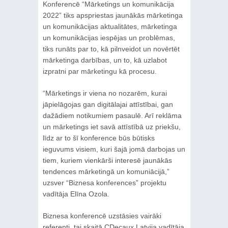
Konferencē “Mārketings un komunikācija
2022” tiks apspriestas jaunākās mārketinga
un komunikācijas aktualitātes, mārketinga
un komunikācijas iespējas un problēmas,
tiks runāts par to, kā pilnveidot un novērtēt
mārketinga darbības, un to, kā uzlabot
izpratni par mārketingu kā procesu.
“Mārketings ir viena no nozarēm, kurai
jāpielāgojas gan digitālajai attīstībai, gan
dažādiem notikumiem pasaulē. Arī reklāma
un mārketings iet savā attīstībā uz priekšu,
līdz ar to šī konference būs būtisks
ieguvums visiem, kuri šajā jomā darbojas un
tiem, kuriem vienkārši interesē jaunākās
tendences mārketingā un komuniācijā,”
uzsver “Biznesa konferences” projektu
vadītāja Elīna Ozola.
Biznesa konferencē uzstāsies vairāki
referenti, tai skaitā CDecaux Latvija vadītāja