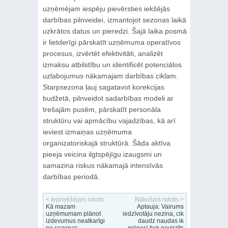
uzņēmējam iespēju pievērsties iekšējās
darbības pilnveidei, izmantojot sezonas laikā
uzkrātos datus un pieredzi. Šajā laika posmā
ir lietderīgi pārskatīt uzņēmuma operatīvos
procesus, izvērtēt efektivitāti, analizēt
izmaksu atbilstību un identificēt potenciālos
uzlabojumus nākamajam darbības ciklam.
Starpsezona ļauj sagatavot korekcijas
budžetā, pilnveidot sadarbības modeli ar
trešajām pusēm, pārskatīt personāla
struktūru vai apmācību vajadzības, kā arī
ieviest izmaiņas uzņēmuma
organizatoriskajā struktūrā. Šāda aktīva
pieeja veicina ilgtspējīgu izaugsmi un
samazina riskus nākamajā intensīvās
darbības periodā.
< Iepriekšējais raksts
Nākošais raksts >
Kā mazam
Aptauja: Vairums
uzņēmumam plānot
iedzīvotāju nezina, cik
izdevumus neatkarīgi
daudz naudas ik