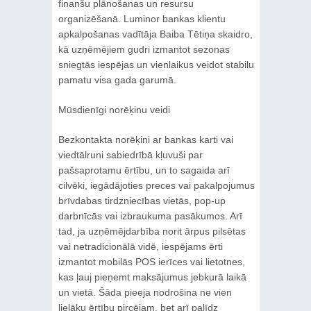
finanšu plānošanas un resursu
organizēšanā. Luminor bankas klientu
apkalpošanas vadītāja Baiba Tētiņa skaidro,
kā uzņēmējiem gudri izmantot sezonas
sniegtās iespējas un vienlaikus veidot stabilu
pamatu visa gada garumā.
Mūsdienīgi norēķinu veidi
Bezkontakta norēķini ar bankas karti vai
viedtālruni sabiedrībā kļuvuši par
pašsaprotamu ērtību, un to sagaida arī
cilvēki, iegādājoties preces vai pakalpojumus
brīvdabas tirdzniecības vietās, pop-up
darbnīcās vai izbraukuma pasākumos. Arī
tad, ja uzņēmējdarbība norit ārpus pilsētas
vai netradicionālā vidē, iespējams ērti
izmantot mobilās POS ierīces vai lietotnes,
kas ļauj pieņemt maksājumus jebkurā laikā
un vietā. Šāda pieeja nodrošina ne vien
lielāku ērtību pircējam, bet arī palīdz