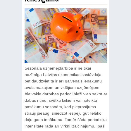
Sezonālā uzņēmējdarbība ir ne tikai
nozīmīga Latvijas ekonomikas sastāvdaļa,
bet daudzviet tā ir arī galvenais ienākumu
avots mazajiem un vidējiem uzņēmējiem.
Aktīvākie darbības periodi bieži vien sakrīt ar
dabas ritmu, svētku laikiem vai noteiktu
pasākumu sezonām, kad pieprasījums
strauji pieaug, sniedzot iespēju gūt lielāko
daļu gada ienākumu. Tomēr šāda periodiska
intensitāte rada arī virkni izaicinājumu, īpaši