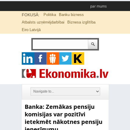
par mums
FOKUSĀ:
Politika
Banku bizness
Atbalsts uzņēmējdarbībai
Biznesa izglītība
Eiro Latvijā
Banka: Zemākas pensiju
komisijas var pozitīvi
ietekmēt nākotnes pensiju
ienesīgumu