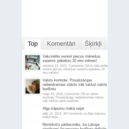
Top
Komentāri
Šķirkļi
Vakcinētie seniori piecus mēnešus
saņems pabalstu 20 eiro mēnesī
oktobris 13, 2021,
Comments Off
on Vakcinētie
seniori piecus mēnešus saņems pabalstu 20
eiro mēnesī
Valsts kontrole: Privatizācijas
nebeidzamais stāsts sāk tukšot valsts
budžetu
maijs 16, 2019,
Comments Off
on Valsts
kontrole: Privatizācijas nebeidzamais stāsts
sāk tukšot valsts budžetu
Algu kāpumu makā nejūt
jūlijs 16, 2013,
48 Comments
on Algu kāpumu
makā nejūt
Rimšēvičs pārliecināts, ka Latvijai
steidzami jāsamazina budžeta deficīts