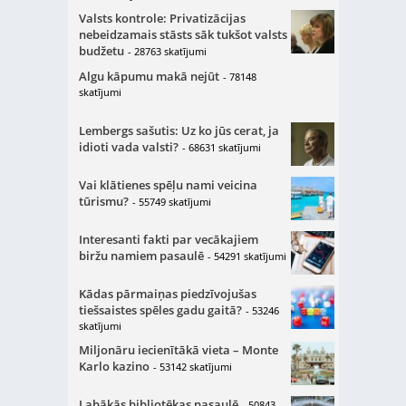
Valsts kontrole: Privatizācijas
nebeidzamais stāsts sāk tukšot valsts
budžetu
- 28763 skatījumi
Algu kāpumu makā nejūt
- 78148
skatījumi
Lembergs sašutis: Uz ko jūs cerat, ja
idioti vada valsti?
- 68631 skatījumi
Vai klātienes spēļu nami veicina
tūrismu?
- 55749 skatījumi
Interesanti fakti par vecākajiem
biržu namiem pasaulē
- 54291 skatījumi
Kādas pārmaiņas piedzīvojušas
tiešsaistes spēles gadu gaitā?
- 53246
skatījumi
Miljonāru iecienītākā vieta – Monte
Karlo kazino
- 53142 skatījumi
Labākās bibliotēkas pasaulē
- 50843