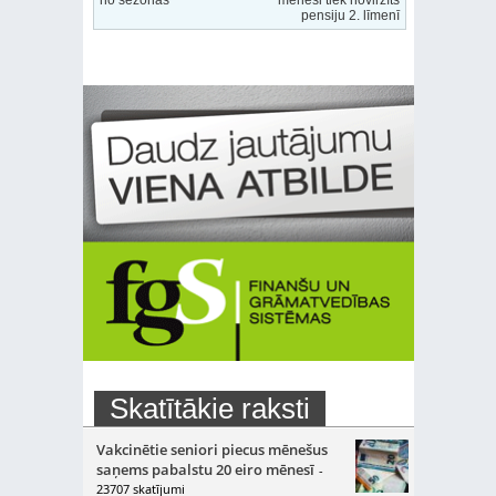
no sezonas
mēnesi tiek novirzīts
pensiju 2. līmenī
Skatītākie raksti
Vakcinētie seniori piecus mēnešus
saņems pabalstu 20 eiro mēnesī
-
23707 skatījumi