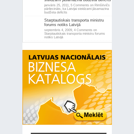
janvāris 25, 2011,
5 Comments
on Rimšēvičs
pārliecināts, ka Latvijai steidzami jāsamazina
budžeta deficīts
Starptautiskais transporta ministru
forums notiks Latvijā
septembris 4, 2009,
4 Comments
on
Starptautiskais transporta ministru forums
notiks Latvijā