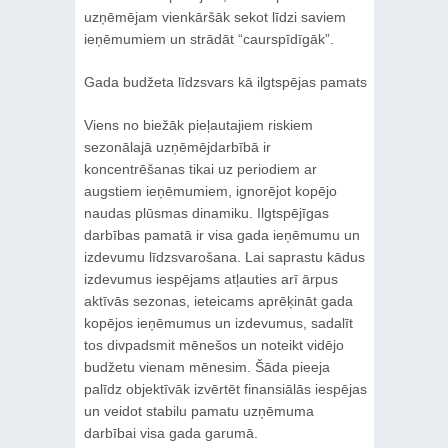
uzņēmējam vienkāršāk sekot līdzi saviem
ieņēmumiem un strādāt “caurspīdīgāk”.
Gada budžeta līdzsvars kā ilgtspējas pamats
Viens no biežāk pieļautajiem riskiem
sezonālajā uzņēmējdarbībā ir
koncentrēšanas tikai uz periodiem ar
augstiem ieņēmumiem, ignorējot kopējo
naudas plūsmas dinamiku. Ilgtspējīgas
darbības pamatā ir visa gada ieņēmumu un
izdevumu līdzsvarošana. Lai saprastu kādus
izdevumus iespējams atļauties arī ārpus
aktīvās sezonas, ieteicams aprēķināt gada
kopējos ieņēmumus un izdevumus, sadalīt
tos divpadsmit mēnešos un noteikt vidējo
budžetu vienam mēnesim. Šāda pieeja
palīdz objektīvāk izvērtēt finansiālās iespējas
un veidot stabilu pamatu uzņēmuma
darbībai visa gada garumā.