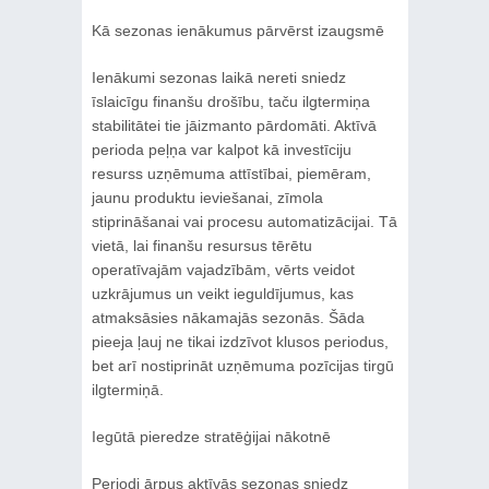
Kā sezonas ienākumus pārvērst izaugsmē
Ienākumi sezonas laikā nereti sniedz
īslaicīgu finanšu drošību, taču ilgtermiņa
stabilitātei tie jāizmanto pārdomāti. Aktīvā
perioda peļņa var kalpot kā investīciju
resurss uzņēmuma attīstībai, piemēram,
jaunu produktu ieviešanai, zīmola
stiprināšanai vai procesu automatizācijai. Tā
vietā, lai finanšu resursus tērētu
operatīvajām vajadzībām, vērts veidot
uzkrājumus un veikt ieguldījumus, kas
atmaksāsies nākamajās sezonās. Šāda
pieeja ļauj ne tikai izdzīvot klusos periodus,
bet arī nostiprināt uzņēmuma pozīcijas tirgū
ilgtermiņā.
Iegūtā pieredze stratēģijai nākotnē
Periodi ārpus aktīvās sezonas sniedz