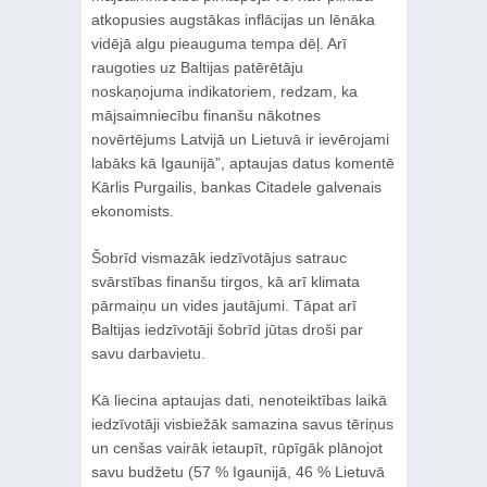
atkopusies augstākas inflācijas un lēnāka
vidējā algu pieauguma tempa dēļ. Arī
raugoties uz Baltijas patērētāju
noskaņojuma indikatoriem, redzam, ka
mājsaimniecību finanšu nākotnes
novērtējums Latvijā un Lietuvā ir ievērojami
labāks kā Igaunijā”, aptaujas datus komentē
Kārlis Purgailis, bankas Citadele galvenais
ekonomists.
Šobrīd vismazāk iedzīvotājus satrauc
svārstības finanšu tirgos, kā arī klimata
pārmaiņu un vides jautājumi. Tāpat arī
Baltijas iedzīvotāji šobrīd jūtas droši par
savu darbavietu.
Kā liecina aptaujas dati, nenoteiktības laikā
iedzīvotāji visbiežāk samazina savus tēriņus
un cenšas vairāk ietaupīt, rūpīgāk plānojot
savu budžetu (57 % Igaunijā, 46 % Lietuvā