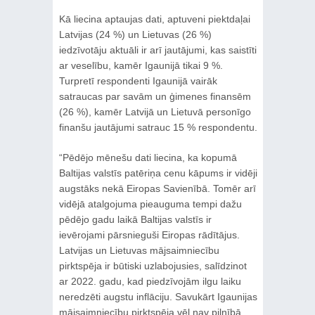
Kā liecina aptaujas dati, aptuveni piektdaļai
Latvijas (24 %) un Lietuvas (26 %)
iedzīvotāju aktuāli ir arī jautājumi, kas saistīti
ar veselību, kamēr Igaunijā tikai 9 %.
Turpretī respondenti Igaunijā vairāk
satraucas par savām un ģimenes finansēm
(26 %), kamēr Latvijā un Lietuvā personīgo
finanšu jautājumi satrauc 15 % respondentu.
“Pēdējo mēnešu dati liecina, ka kopumā
Baltijas valstīs patēriņa cenu kāpums ir vidēji
augstāks nekā Eiropas Savienībā. Tomēr arī
vidējā atalgojuma pieauguma tempi dažu
pēdējo gadu laikā Baltijas valstīs ir
ievērojami pārsnieguši Eiropas rādītājus.
Latvijas un Lietuvas mājsaimniecību
pirktspēja ir būtiski uzlabojusies, salīdzinot
ar 2022. gadu, kad piedzīvojām ilgu laiku
neredzēti augstu inflāciju. Savukārt Igaunijas
mājsaimniecību pirktspēja vēl nav pilnībā