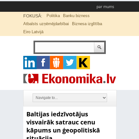
par mums
FOKUSĀ:
Politika
Banku bizness
Atbalsts uzņēmējdarbībai
Biznesa izglītība
Eiro Latvijā
Baltijas iedzīvotājus
visvairāk satrauc cenu
kāpums un ģeopolitiskā
situācija