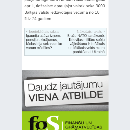
aprīlī, tiešsaistē aptaujājot vairāk nekā 3000
Baltijas valstu iedzīvotājus vecumā no 18
līdz 74 gadiem.
< Iepriekšējais raksts
Nākošais raksts >
Igaunija atļāva izņemt
Braže NATO sanāksmē:
pensiju uzkrājumus,
Krievijas militāro spēju
kādas bija sekas un ko
vājināšana ir tiešākais
varam mācīties?
un lētākais veids miera
panākšanai Ukrainā