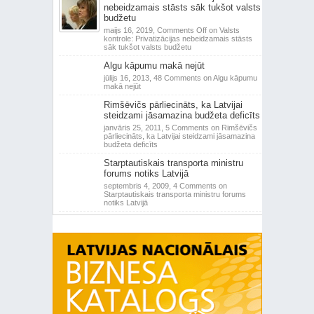
nebeidzamais stāsts sāk tukšot valsts
budžetu
maijs 16, 2019,
Comments Off
on Valsts
kontrole: Privatizācijas nebeidzamais stāsts
sāk tukšot valsts budžetu
Algu kāpumu makā nejūt
jūlijs 16, 2013,
48 Comments
on Algu kāpumu
makā nejūt
Rimšēvičs pārliecināts, ka Latvijai
steidzami jāsamazina budžeta deficīts
janvāris 25, 2011,
5 Comments
on Rimšēvičs
pārliecināts, ka Latvijai steidzami jāsamazina
budžeta deficīts
Starptautiskais transporta ministru
forums notiks Latvijā
septembris 4, 2009,
4 Comments
on
Starptautiskais transporta ministru forums
notiks Latvijā