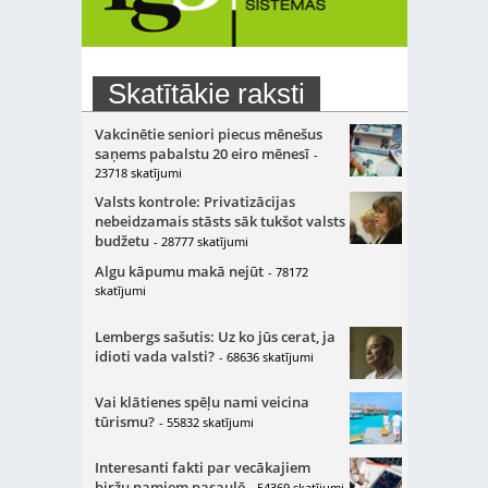
Skatītākie raksti
Vakcinētie seniori piecus mēnešus
saņems pabalstu 20 eiro mēnesī
-
23718 skatījumi
Valsts kontrole: Privatizācijas
nebeidzamais stāsts sāk tukšot valsts
budžetu
- 28777 skatījumi
Algu kāpumu makā nejūt
- 78172
skatījumi
Lembergs sašutis: Uz ko jūs cerat, ja
idioti vada valsti?
- 68636 skatījumi
Vai klātienes spēļu nami veicina
tūrismu?
- 55832 skatījumi
Interesanti fakti par vecākajiem
biržu namiem pasaulē
- 54369 skatījumi