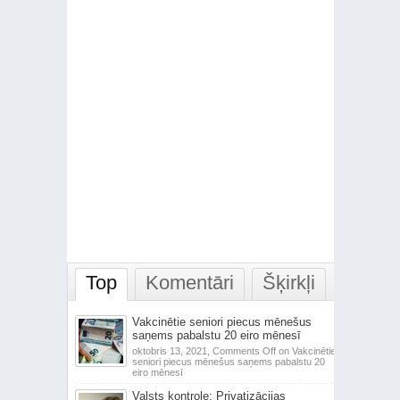
Top
Komentāri
Šķirkļi
Vakcinētie seniori piecus mēnešus
saņems pabalstu 20 eiro mēnesī
oktobris 13, 2021,
Comments Off
on Vakcinētie
seniori piecus mēnešus saņems pabalstu 20
eiro mēnesī
Valsts kontrole: Privatizācijas