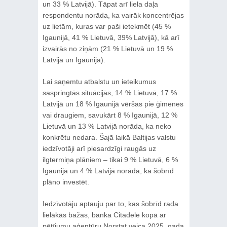
un 33 % Latvijā). Tāpat arī liela daļa
respondentu norāda, ka vairāk koncentrējas
uz lietām, kuras var paši ietekmēt (45 %
Igaunijā, 41 % Lietuvā, 39% Latvijā), kā arī
izvairās no ziņām (21 % Lietuvā un 19 %
Latvijā un Igaunijā).
Lai saņemtu atbalstu un ieteikumus
saspringtās situācijās, 14 % Lietuvā, 17 %
Latvijā un 18 % Igaunijā vēršas pie ģimenes
vai draugiem, savukārt 8 % Igaunijā, 12 %
Lietuvā un 13 % Latvijā norāda, ka neko
konkrētu nedara. Šajā laikā Baltijas valstu
iedzīvotāji arī piesardzīgi raugās uz
ilgtermiņa plāniem – tikai 9 % Lietuvā, 6 %
Igaunijā un 4 % Latvijā norāda, ka šobrīd
plāno investēt.
Iedzīvotāju aptauju par to, kas šobrīd rada
lielākās bažas, banka Citadele kopā ar
pētījumu aģentūru Norstat veica 2025. gada