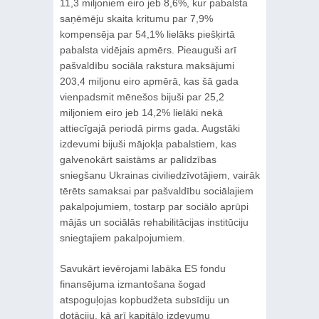
11,3 miljoniem eiro jeb 8,6%, kur pabalsta
saņēmēju skaita kritumu par 7,9%
kompensēja par 54,1% lielāks piešķirtā
pabalsta vidējais apmērs. Pieauguši arī
pašvaldību sociāla rakstura maksājumi
203,4 miljonu eiro apmērā, kas šā gada
vienpadsmit mēnešos bijuši par 25,2
miljoniem eiro jeb 14,2% lielāki nekā
attiecīgajā periodā pirms gada. Augstāki
izdevumi bijuši mājokļa pabalstiem, kas
galvenokārt saistāms ar palīdzības
sniegšanu Ukrainas civiliedzīvotājiem, vairāk
tērēts samaksai par pašvaldību sociālajiem
pakalpojumiem, tostarp par sociālo aprūpi
mājās un sociālās rehabilitācijas institūciju
sniegtajiem pakalpojumiem.
Savukārt ievērojami labāka ES fondu
finansējuma izmantošana šogad
atspoguļojas kopbudžeta subsīdiju un
dotāciju, kā arī kapitālo izdevumu