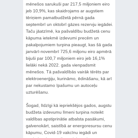
mēnešos sarukuši par 217,5 miljoniem eiro
jeb 10,9%, kas skaidrojams ar augstiem
tēriņiem pamatbudžetā pērnā gada
septembrī un oktobrī gāzes rezervju iegādei.
Taču jāatzīmē, ka pašvaldību budžetā cenu
kāpuma ietekmē izdevumi precēm un
pakalpojumiem turpina pieaugt, kas šā gada
janvārī-novembrī 725,6 miljonu eiro apmērā
bijuši par 100,7 miljoniem eiro jeb 16,1%
lielāki nekā 2022. gada vienpadsmit
mēnešos. Tā pašvaldībās vairāk tērēts par
elektroenerģiju, kurināmo, ēdināšanu, kā arī
par nekustamo īpašumu un autoceļu
uzturēšanu.
Šogad, līdzīgi kā iepriekšējos gados, augstu
budžeta izdevumu līmeni turpina noteikt
valdības apstiprinātie atbalsta pasākumi,
galvenokārt, saistībā ar energoresursu cenu
kāpumu, Covid-19 vakcīnu iegādi un