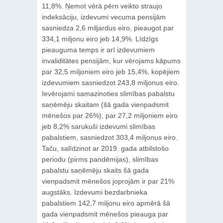
11,8%. Ņemot vērā pērn veikto straujo
indeksāciju, izdevumi vecuma pensijām
sasniedza 2,6 miljardus eiro, pieaugot par
334,1 miljonu eiro jeb 14,9%. Līdzīgs
pieauguma temps ir arī izdevumiem
invaliditātes pensijām, kur vērojams kāpums
par 32,5 miljoniem eiro jeb 15,4%, kopējiem
izdevumiem sasniedzot 243,8 miljonus eiro.
Ievērojami samazinoties slimības pabalstu
saņēmēju skaitam (šā gada vienpadsmit
mēnešos par 26%), par 27,2 miljoniem eiro
jeb 8,2% sarukuši izdevumi slimības
pabalstiem, sasniedzot 303,4 miljonus eiro.
Taču, salīdzinot ar 2019. gada atbilstošo
periodu (pirms pandēmijas), slimības
pabalstu saņēmēju skaits šā gada
vienpadsmit mēnešos joprojām ir par 21%
augstāks. Izdevumi bezdarbnieka
pabalstiem 142,7 miljonu eiro apmērā šā
gada vienpadsmit mēnešos pieauga par