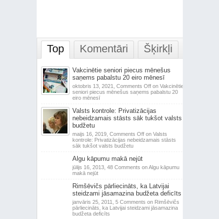
Top
Komentāri
Šķirkļi
Vakcinētie seniori piecus mēnešus
saņems pabalstu 20 eiro mēnesī
oktobris 13, 2021,
Comments Off
on Vakcinētie
seniori piecus mēnešus saņems pabalstu 20
eiro mēnesī
Valsts kontrole: Privatizācijas
nebeidzamais stāsts sāk tukšot valsts
budžetu
maijs 16, 2019,
Comments Off
on Valsts
kontrole: Privatizācijas nebeidzamais stāsts
sāk tukšot valsts budžetu
Algu kāpumu makā nejūt
jūlijs 16, 2013,
48 Comments
on Algu kāpumu
makā nejūt
Rimšēvičs pārliecināts, ka Latvijai
steidzami jāsamazina budžeta deficīts
janvāris 25, 2011,
5 Comments
on Rimšēvičs
pārliecināts, ka Latvijai steidzami jāsamazina
budžeta deficīts