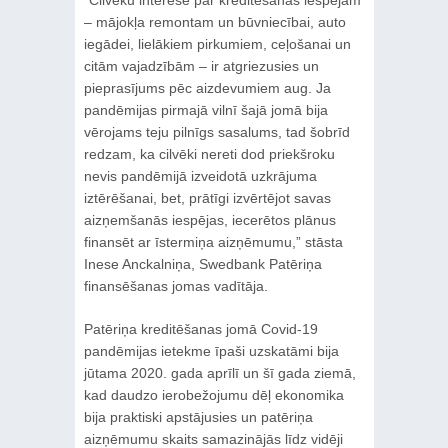
– mājokļa remontam un būvniecībai, auto
iegādei, lielākiem pirkumiem, ceļošanai un
citām vajadzībām – ir atgriezusies un
pieprasījums pēc aizdevumiem aug. Ja
pandēmijas pirmajā vilnī šajā jomā bija
vērojams teju pilnīgs sasalums, tad šobrīd
redzam, ka cilvēki nereti dod priekšroku
nevis pandēmijā izveidotā uzkrājuma
iztērēšanai, bet, prātīgi izvērtējot savas
aizņemšanās iespējas, iecerētos plānus
finansēt ar īstermiņa aizņēmumu,” stāsta
Inese Anckalniņa, Swedbank Patēriņa
finansēšanas jomas vadītāja.
Patēriņa kreditēšanas jomā Covid-19
pandēmijas ietekme īpaši uzskatāmi bija
jūtama 2020. gada aprīlī un šī gada ziemā,
kad daudzo ierobežojumu dēļ ekonomika
bija praktiski apstājusies un patēriņa
aizņēmumu skaits samazinājās līdz vidēji