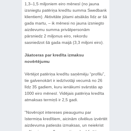
1,3–1,5 miljoniem eiro mēnesī (no jauna
izsniegtu patēriņa kredītu summa Swedbank
klientiem). Aktivitāte jūtami atsākās līdz ar šā
gada martu, – ik mēnesi no jauna izsniegto
aizdevumu summa privātpersonām
pārsniedz 2 miljonus eiro, rekordu
sasniedzot šā gada maijā (3,3 miljoni eiro).
Jāatceras par kredīta izmaksu
novērtējumu
Vērtējot patēriņa kredītu saņēmēju “profilu”,
tie galvenokārt ir iedzīvotāji vecumā no 26
līdz 35 gadiem, kuru ienākumi svārstās ap
1000 eiro mēnesī. Vidējais patēriņa kredīta
atmaksas termiņš ir 2,5 gadi.
“Novērojot intereses pieaugumu par
īstermiņa kredītiem, aicinām cilvēkus izvērtēt
aizdevuma patiesās izmaksas, un neiekrist