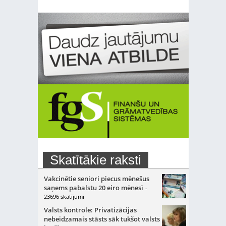
Skatītākie raksti
Vakcinētie seniori piecus mēnešus
saņems pabalstu 20 eiro mēnesī
-
23696 skatījumi
Valsts kontrole: Privatizācijas
nebeidzamais stāsts sāk tukšot valsts