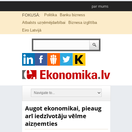
par mums
FOKUSĀ:
Politika
Banku bizness
Atbalsts uzņēmējdarbībai
Biznesa izglītība
Eiro Latvijā
Augot ekonomikai, pieaug
arī iedzīvotāju vēlme
aizņemties