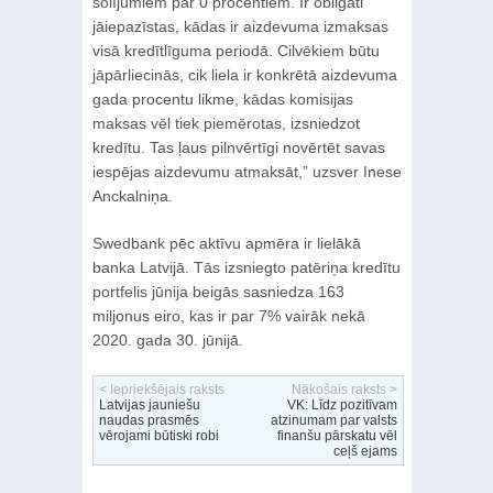
solījumiem par 0 procentiem. Ir obligāti
jāiepazīstas, kādas ir aizdevuma izmaksas
visā kredītlīguma periodā. Cilvēkiem būtu
jāpārliecinās, cik liela ir konkrētā aizdevuma
gada procentu likme, kādas komisijas
maksas vēl tiek piemērotas, izsniedzot
kredītu. Tas ļaus pilnvērtīgi novērtēt savas
iespējas aizdevumu atmaksāt,” uzsver Inese
Anckalniņa.
Swedbank pēc aktīvu apmēra ir lielākā
banka Latvijā. Tās izsniegto patēriņa kredītu
portfelis jūnija beigās sasniedza 163
miljonus eiro, kas ir par 7% vairāk nekā
2020. gada 30. jūnijā.
< Iepriekšējais raksts
Nākošais raksts >
Latvijas jauniešu
VK: Līdz pozitīvam
naudas prasmēs
atzinumam par valsts
vērojami būtiski robi
finanšu pārskatu vēl
ceļš ejams