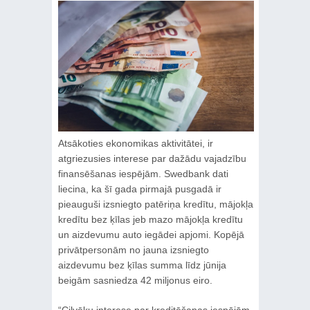
Atsākoties ekonomikas aktivitātei, ir
atgriezusies interese par dažādu vajadzību
finansēšanas iespējām. Swedbank dati
liecina, ka šī gada pirmajā pusgadā ir
pieauguši izsniegto patēriņa kredītu, mājokļa
kredītu bez ķīlas jeb mazo mājokļa kredītu
un aizdevumu auto iegādei apjomi. Kopējā
privātpersonām no jauna izsniegto
aizdevumu bez ķīlas summa līdz jūnija
beigām sasniedza 42 miljonus eiro.
“Cilvēku interese par kreditēšanas iespējām