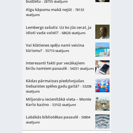
budžetu
- 28755 skatījumi
Algu kāpumu makā nejūt
- 78133
skatījumi
Lembergs sašutis: Uz ko jūs cerat, ja
idioti vada valsti?
- 68626 skatījumi
Vai klātienes spēļu nami veicina
tūrismu?
- 55710 skatījumi
Interesanti fakti par vecākajiem
biržu namiem pasaulē
- 54251 skatījumi
Kādas pārmaiņas piedzīvojušas
tiešsaistes spēles gadu gaitā?
- 53208
skatījumi
Miljonāru iecienītākā vieta – Monte
Karlo kazino
- 53102 skatījumi
Labākās bibliotēkas pasaulē
- 50804
skatījumi