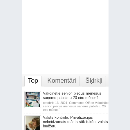
Top
Komentāri
Šķirkļi
Vakcinētie seniori piecus mēnešus
saņems pabalstu 20 eiro mēnesī
oktobris 13, 2021,
Comments Off
on Vakcinētie
seniori piecus mēnešus saņems pabalstu 20
eiro mēnesī
Valsts kontrole: Privatizācijas
nebeidzamais stāsts sāk tukšot valsts
budžetu