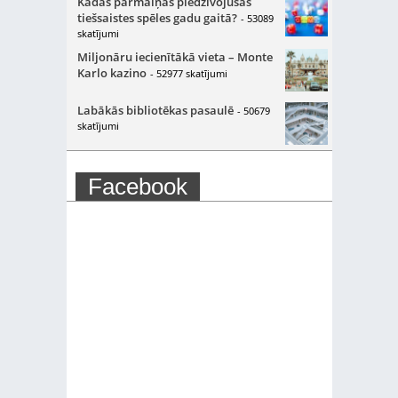
Kādas pārmaiņas piedzīvojušas
tiešsaistes spēles gadu gaitā?
- 53089
skatījumi
Miljonāru iecienītākā vieta – Monte
Karlo kazino
- 52977 skatījumi
Labākās bibliotēkas pasaulē
- 50679
skatījumi
Facebook