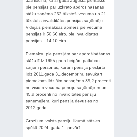
dati liecina, ka šī gada augustā piemaksu
pie pensijas par uzkrāto apdrošināšanas
stāžu saņēma 262 tūkstoši vecuma un 21
tūkstotis invaliditātes pensijas saņēmēju.
Vidējais piemaksas apmērs pie vecuma
pensijas ir 50,66 eiro, pie invaliditātes
pensijas – 14,10 eiro.
Piemaksu pie pensijām par apdrošināšanas
stāžu līdz 1995.gada beigām patlaban
saņem personas, kurām pensija piešķirta
līdz 2011.gada 31.decembrim, savukārt
piemaksas līdz šim nesaņēma 35,2 procenti
no visiem vecuma pensiju saņēmējiem un
45,9 procenti no invaliditātes pensiju
saņēmējiem, kuri pensijā devušies no
2012.gada.
Grozījumi valsts pensiju likumā stāsies
spēkā 2024. gada 1. janvārī.