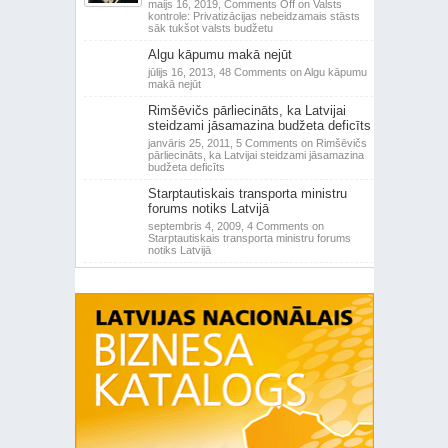
maijs 16, 2019,
Comments Off
on Valsts
kontrole: Privatizācijas nebeidzamais stāsts
sāk tukšot valsts budžetu
Algu kāpumu makā nejūt
jūlijs 16, 2013,
48 Comments
on Algu kāpumu
makā nejūt
Rimšēvičs pārliecināts, ka Latvijai
steidzami jāsamazina budžeta deficīts
janvāris 25, 2011,
5 Comments
on Rimšēvičs
pārliecināts, ka Latvijai steidzami jāsamazina
budžeta deficīts
Starptautiskais transporta ministru
forums notiks Latvijā
septembris 4, 2009,
4 Comments
on
Starptautiskais transporta ministru forums
notiks Latvijā