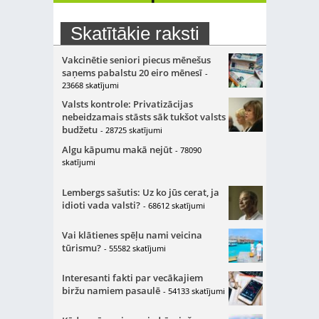
Skatītākie raksti
Vakcinētie seniori piecus mēnešus
saņems pabalstu 20 eiro mēnesī
-
23668 skatījumi
Valsts kontrole: Privatizācijas
nebeidzamais stāsts sāk tukšot valsts
budžetu
- 28725 skatījumi
Algu kāpumu makā nejūt
- 78090
skatījumi
Lembergs sašutis: Uz ko jūs cerat, ja
idioti vada valsti?
- 68612 skatījumi
Vai klātienes spēļu nami veicina
tūrismu?
- 55582 skatījumi
Interesanti fakti par vecākajiem
biržu namiem pasaulē
- 54133 skatījumi