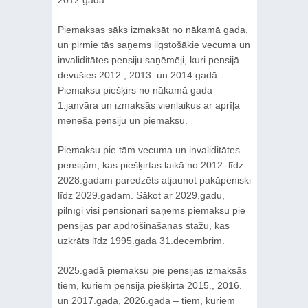
2012.gada.
Piemaksas sāks izmaksāt no nākamā gada,
un pirmie tās saņems ilgstošākie vecuma un
invaliditātes pensiju saņēmēji, kuri pensijā
devušies 2012., 2013. un 2014.gadā.
Piemaksu piešķirs no nākamā gada
1.janvāra un izmaksās vienlaikus ar aprīļa
mēneša pensiju un piemaksu.
Piemaksu pie tām vecuma un invaliditātes
pensijām, kas piešķirtas laikā no 2012. līdz
2028.gadam paredzēts atjaunot pakāpeniski
līdz 2029.gadam. Sākot ar 2029.gadu,
pilnīgi visi pensionāri saņems piemaksu pie
pensijas par apdrošināšanas stāžu, kas
uzkrāts līdz 1995.gada 31.decembrim.
2025.gadā piemaksu pie pensijas izmaksās
tiem, kuriem pensija piešķirta 2015., 2016.
un 2017.gadā, 2026.gadā – tiem, kuriem