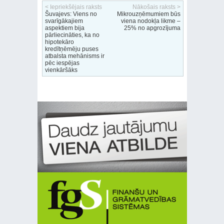
< Iepriekšējais raksts
Nākošais raksts >
Šuvajevs: Viens no
Mikrouzņēmumiem būs
svarīgākajiem
viena nodokļa likme –
aspektiem bija
25% no apgrozījuma
pārliecināties, ka no
hipotekāro
kredītņēmēju puses
atbalsta mehānisms ir
pēc iespējas
vienkāršāks