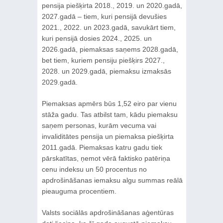
pensija piešķirta 2018., 2019. un 2020.gadā,
2027.gadā – tiem, kuri pensijā devušies
2021., 2022. un 2023.gadā, savukārt tiem,
kuri pensijā dosies 2024., 2025. un
2026.gadā, piemaksas saņems 2028.gadā,
bet tiem, kuriem pensiju piešķirs 2027.,
2028. un 2029.gadā, piemaksu izmaksās
2029.gadā.
Piemaksas apmērs būs 1,52 eiro par vienu
stāža gadu. Tas atbilst tam, kādu piemaksu
saņem personas, kurām vecuma vai
invaliditātes pensija un piemaksa piešķirta
2011.gadā. Piemaksas katru gadu tiek
pārskatītas, ņemot vērā faktisko patēriņa
cenu indeksu un 50 procentus no
apdrošināšanas iemaksu algu summas reālā
pieauguma procentiem.
Valsts sociālās apdrošināšanas aģentūras