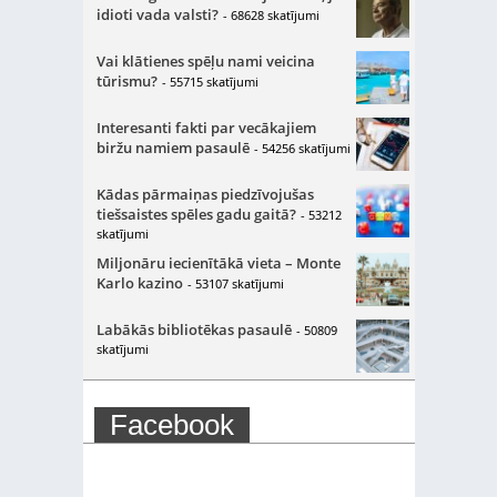
idioti vada valsti?
- 68628 skatījumi
Vai klātienes spēļu nami veicina
tūrismu?
- 55715 skatījumi
Interesanti fakti par vecākajiem
biržu namiem pasaulē
- 54256 skatījumi
Kādas pārmaiņas piedzīvojušas
tiešsaistes spēles gadu gaitā?
- 53212
skatījumi
Miljonāru iecienītākā vieta – Monte
Karlo kazino
- 53107 skatījumi
Labākās bibliotēkas pasaulē
- 50809
skatījumi
Facebook