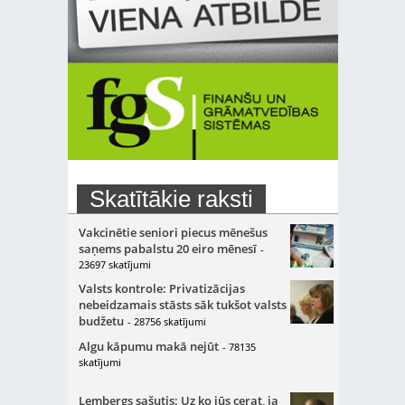
Skatītākie raksti
Vakcinētie seniori piecus mēnešus
saņems pabalstu 20 eiro mēnesī
-
23697 skatījumi
Valsts kontrole: Privatizācijas
nebeidzamais stāsts sāk tukšot valsts
budžetu
- 28756 skatījumi
Algu kāpumu makā nejūt
- 78135
skatījumi
Lembergs sašutis: Uz ko jūs cerat, ja