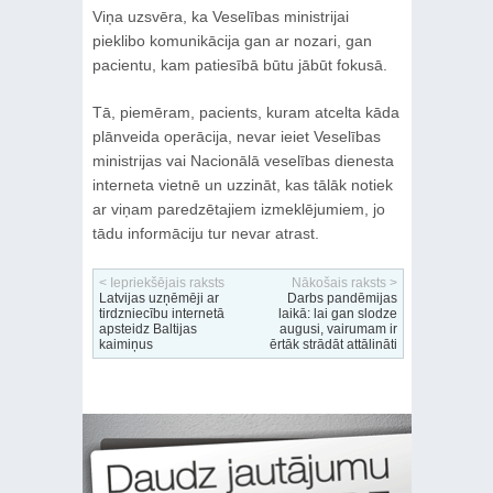
Viņa uzsvēra, ka Veselības ministrijai
pieklibo komunikācija gan ar nozari, gan
pacientu, kam patiesībā būtu jābūt fokusā.
Tā, piemēram, pacients, kuram atcelta kāda
plānveida operācija, nevar ieiet Veselības
ministrijas vai Nacionālā veselības dienesta
interneta vietnē un uzzināt, kas tālāk notiek
ar viņam paredzētajiem izmeklējumiem, jo
tādu informāciju tur nevar atrast.
< Iepriekšējais raksts
Nākošais raksts >
Latvijas uzņēmēji ar
Darbs pandēmijas
tirdzniecību internetā
laikā: lai gan slodze
apsteidz Baltijas
augusi, vairumam ir
kaimiņus
ērtāk strādāt attālināti