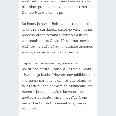
arodbiedrība pievienojusies Latvijas Ārstu
biedrības prasībai par veselības ministra
Daniela Pavļuta demisiju.
Kā intervijā atzina Behmane, kļūdu pēdējā
laikā bijis visai daudz, sākot no vakcinācijas
procesa organizēšanas, verot vaļā lielos
vakcinācijas pret Covid-19 centrus, nevis
plaši jau no paša sākuma iesaistot ģimenes
ārstus, kuri pazīst savus pacientus.
Tāpat, pēc viņas sacītā, plānveida
palīdzības pārtraukšana jau pirmajā Covid-
19 vilnī bija kļūda. “Nozarei nav atbildes, kas
ir lēmuma pamatā. It kā mēs saprotam, ka
tā ir resursu nepietiekamība slimnīcām, bet
mums ir jāskatās plašāk, ka veselības
aprūpe ir vajadzīga visiem iedzīvotājiem,
nevis tikai Covid-19 slimniekiem,” sacīja
eksperte.