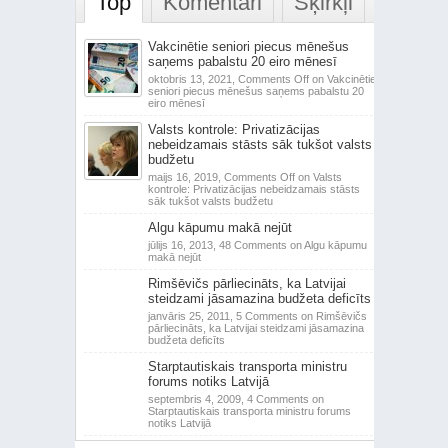
Top
Komentāri
Šķirkļi
Vakcinētie seniori piecus mēnešus
saņems pabalstu 20 eiro mēnesī
oktobris 13, 2021,
Comments Off
on Vakcinētie
seniori piecus mēnešus saņems pabalstu 20
eiro mēnesī
Valsts kontrole: Privatizācijas
nebeidzamais stāsts sāk tukšot valsts
budžetu
maijs 16, 2019,
Comments Off
on Valsts
kontrole: Privatizācijas nebeidzamais stāsts
sāk tukšot valsts budžetu
Algu kāpumu makā nejūt
jūlijs 16, 2013,
48 Comments
on Algu kāpumu
makā nejūt
Rimšēvičs pārliecināts, ka Latvijai
steidzami jāsamazina budžeta deficīts
janvāris 25, 2011,
5 Comments
on Rimšēvičs
pārliecināts, ka Latvijai steidzami jāsamazina
budžeta deficīts
Starptautiskais transporta ministru
forums notiks Latvijā
septembris 4, 2009,
4 Comments
on
Starptautiskais transporta ministru forums
notiks Latvijā