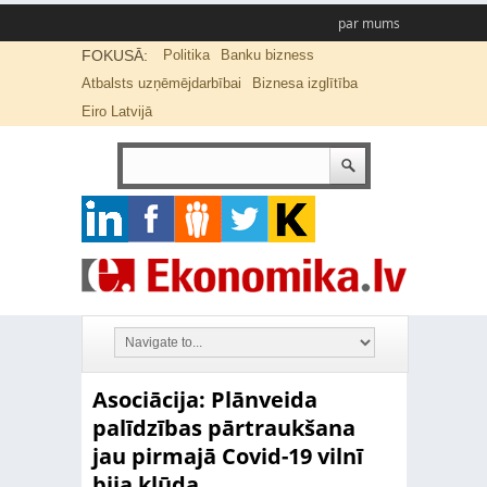
par mums
FOKUSĀ:
Politika
Banku bizness
Atbalsts uzņēmējdarbībai
Biznesa izglītība
Eiro Latvijā
Asociācija: Plānveida
palīdzības pārtraukšana
jau pirmajā Covid-19 vilnī
bija kļūda