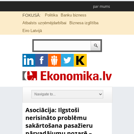
par mums
FOKUSĀ:
Politika
Banku bizness
Atbalsts uzņēmējdarbībai
Biznesa izglītība
Eiro Latvijā
Asociācija: Ilgstoši
nerisināto problēmu
sakārtošana pasažieru
pārvadājumu nozarē –