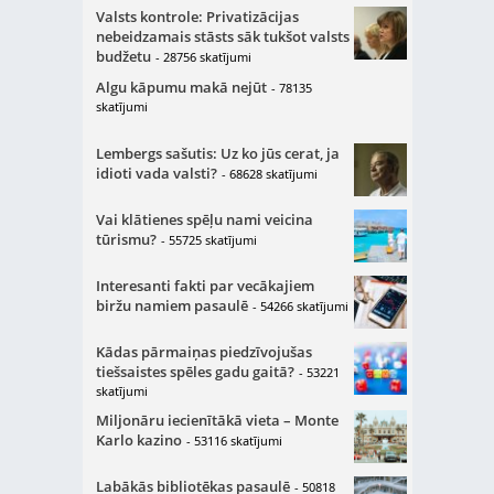
Valsts kontrole: Privatizācijas
nebeidzamais stāsts sāk tukšot valsts
budžetu
- 28756 skatījumi
Algu kāpumu makā nejūt
- 78135
skatījumi
Lembergs sašutis: Uz ko jūs cerat, ja
idioti vada valsti?
- 68628 skatījumi
Vai klātienes spēļu nami veicina
tūrismu?
- 55725 skatījumi
Interesanti fakti par vecākajiem
biržu namiem pasaulē
- 54266 skatījumi
Kādas pārmaiņas piedzīvojušas
tiešsaistes spēles gadu gaitā?
- 53221
skatījumi
Miljonāru iecienītākā vieta – Monte
Karlo kazino
- 53116 skatījumi
Labākās bibliotēkas pasaulē
- 50818