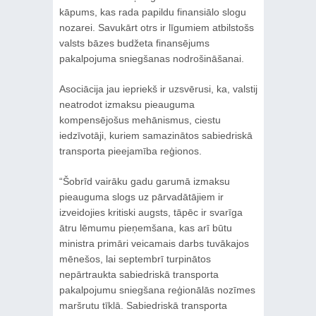
kāpums, kas rada papildu finansiālo slogu
nozarei. Savukārt otrs ir līgumiem atbilstošs
valsts bāzes budžeta finansējums
pakalpojuma sniegšanas nodrošināšanai.
Asociācija jau iepriekš ir uzsvērusi, ka, valstij
neatrodot izmaksu pieauguma
kompensējošus mehānismus, ciestu
iedzīvotāji, kuriem samazinātos sabiedriskā
transporta pieejamība reģionos.
“Šobrīd vairāku gadu garumā izmaksu
pieauguma slogs uz pārvadātājiem ir
izveidojies kritiski augsts, tāpēc ir svarīga
ātru lēmumu pieņemšana, kas arī būtu
ministra primāri veicamais darbs tuvākajos
mēnešos, lai septembrī turpinātos
nepārtraukta sabiedriskā transporta
pakalpojumu sniegšana reģionālās nozīmes
maršrutu tīklā. Sabiedriskā transporta