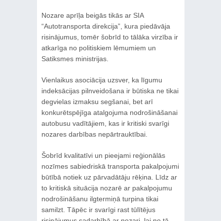
Nozare aprīļa beigās tikās ar SIA
“Autotransporta direkcija”, kura piedāvāja
risinājumus, tomēr šobrīd to tālāka virzība ir
atkarīga no politiskiem lēmumiem un
Satiksmes ministrijas.
Vienlaikus asociācija uzsver, ka līgumu
indeksācijas pilnveidošana ir būtiska ne tikai
degvielas izmaksu segšanai, bet arī
konkurētspējīga atalgojuma nodrošināšanai
autobusu vadītājiem, kas ir kritiski svarīgi
nozares darbības nepārtrauktībai.
Šobrīd kvalitatīvi un pieejami reģionālās
nozīmes sabiedriskā transporta pakalpojumi
būtībā notiek uz pārvadātāju rēķina. Līdz ar
to kritiskā situācija nozarē ar pakalpojumu
nodrošināšanu ilgtermiņā turpina tikai
samilzt. Tāpēc ir svarīgi rast tūlītējus
risinājumus sadarbībā ar nozari, lai no tā