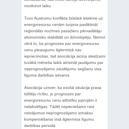
novilcinot laiku.
Tuvo Austrumu konflikta būtiskā ietekme uz
energoresursu cenām turpina pasliktināt
reģionālās nozīmes pasažieru pārvadātāju
ekonomisko stabilitāti un dzīvotspēju. Ņemot
vērā to, ka prognozes par energoresursu
cenu pieaugumu ilgtermiņā nav
iepriecinošas, tad asociācija aicina steidzami
tuvākā mēneša laikā atrisināt jautājumu par
neprognozējamo zaudējumu segšanu visa
līguma darbības ietvaros.
Asociācija uzsver, ka esošā situācija prasa
tūlītēju rīcību, jo prognozes par
energoresursu cenu attīstību joprojām ir
nelabvēlīgas. Tādēļ nepieciešams rast
risinājumus neprognozējamo izmaksu
kompensēšanai visā ilgtermiņa līgumu
darbības periodā.