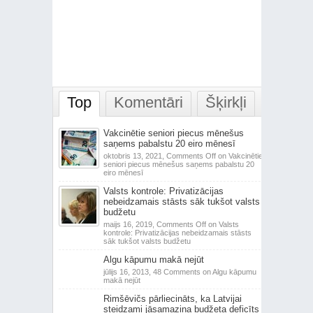
Top
Komentāri
Šķirkļi
Vakcinētie seniori piecus mēnešus
saņems pabalstu 20 eiro mēnesī
oktobris 13, 2021,
Comments Off
on Vakcinētie
seniori piecus mēnešus saņems pabalstu 20
eiro mēnesī
Valsts kontrole: Privatizācijas
nebeidzamais stāsts sāk tukšot valsts
budžetu
maijs 16, 2019,
Comments Off
on Valsts
kontrole: Privatizācijas nebeidzamais stāsts
sāk tukšot valsts budžetu
Algu kāpumu makā nejūt
jūlijs 16, 2013,
48 Comments
on Algu kāpumu
makā nejūt
Rimšēvičs pārliecināts, ka Latvijai
steidzami jāsamazina budžeta deficīts