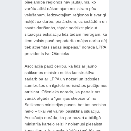
pieejamība reģionos nav jautājums, ko
varētu atlikt nākamajam ministram pēc
vēlēšanām. Iedzīvotājiem reģionos ir svarīgi
nokļūt uz darbu, pie ārstiem, uz iestādēm un
savās darīšanās, tāpēc nedrīkst pieļaut
situācijas eskalāciju līdz tādam mērogam, ka
tiem valsts pusē nepadarīto mājas darbu dēļ
tiek atņemtas šādas iespējas,” norāda LPPA
prezidents Ivo Ošenieks.
Asociācija pauž cerību, ka līdz ar jauno
satiksmes ministru notiks konstruktīva
sadarbība ar LPPA un nozari un izdosies
samilzušos un ilgstoši nerisinātos jautājumus
atrisināt. Ošenieks norāda, ka patreiz tas
vairāk atgādina “gumijas stiepšanu” no
Satiksmes ministrijas puses, bet tas nerisina
neko – tikai vēl vairāk pasliktina situāciju.
Asociācija norāda, ka par nozari atbildīgā
ministrija kārtējo reizi ir nolēmusi piesaistīt
konsultantu, kas veiks kārtējo izvērtējumu,