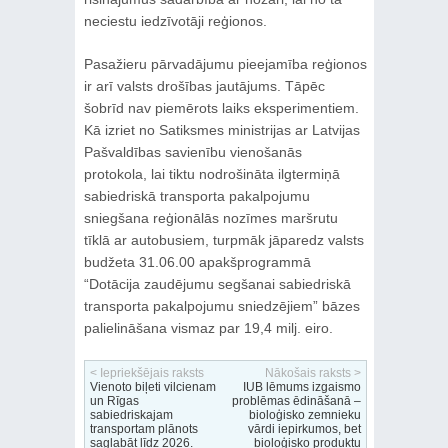
neciestu iedzīvotāji reģionos.
Pasažieru pārvadājumu pieejamība reģionos
ir arī valsts drošības jautājums. Tāpēc
šobrīd nav piemērots laiks eksperimentiem.
Kā izriet no Satiksmes ministrijas ar Latvijas
Pašvaldības savienību vienošanās
protokola, lai tiktu nodrošināta ilgtermiņā
sabiedriskā transporta pakalpojumu
sniegšana reģionālās nozīmes maršrutu
tīklā ar autobusiem, turpmāk jāparedz valsts
budžeta 31.06.00 apakšprogrammā
“Dotācija zaudējumu segšanai sabiedriskā
transporta pakalpojumu sniedzējiem” bāzes
palielināšana vismaz par 19,4 milj. eiro.
< Iepriekšējais raksts
Nākošais raksts >
Vienoto biļeti vilcienam
IUB lēmums izgaismo
un Rīgas
problēmas ēdināšanā –
sabiedriskajam
bioloģisko zemnieku
transportam plānots
vārdi iepirkumos, bet
saglabāt līdz 2026.
bioloģisko produktu