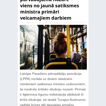
viens no jaunā satiksmes
ministra primāri
veicamajiem darbiem
Latvijas Pasažieru pārvadātāju asociācija
(LPPA) norāda uz diviem steidzami
risināmiem satiksmes ministra uzdevumiem,
lai novērstu kritisko situāciju nozarē. Pirmais
ir ilgtermiņa līgumu indeksācija atbilstoši šī
brīža situācijai, tai skaitā Tuvajos Austrumos
radītās krīzes dēļ degvielas izmaksu