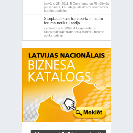
janvāris 25, 2011,
5 Comments
on Rimšēvičs
pārliecināts, ka Latvijai steidzami jāsamazina
budžeta deficīts
Starptautiskais transporta ministru
forums notiks Latvijā
septembris 4, 2009,
4 Comments
on
Starptautiskais transporta ministru forums
notiks Latvijā