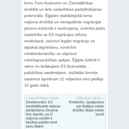
lomu Tuvo Austrumu un Ziemeļāfrikas
drošībā un lielu sadarbības padziļināšanas
potenciālu. Ēģiptes stabilizējošā loma
reģiona drošībā un neregulārās migrācijas
plūsmu kontrolē ir ievērojama, izvēršot plašu
sadarbību ar ES migrācijas cēloņu
novēršanā, veicinot legālo migrāciju un
atpakaļ atgriešanu, novēršot
cilvēktirdzniecību un stiprinot
robežapsardzības spējas. Ēģipte šobrīd ir
viens no lielākajiem ES finansiālās
palīdzības saņēmējiem, dažādās formās
saņemot apmēram 11 miljardus eiro pēdējo
10 gadu laikā.
< Iepriekšējais raksts
Nākošais raksts >
Dombrovskis: ES
Rinkēvičs: Jautājumos
kandidātvalsts statusa
par Baltijas valstu
piešķiršana Ukrainai
drošību šķēpi netiek
būs signāls, ka šī
lauzti
reģiona valstīm ir
tiesības pašām lemt
savu likteni