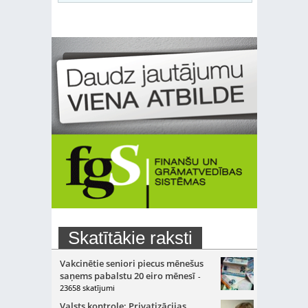
Skatītākie raksti
Vakcinētie seniori piecus mēnešus
saņems pabalstu 20 eiro mēnesī
-
23658 skatījumi
Valsts kontrole: Privatizācijas