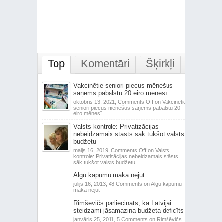
Top
Komentāri
Šķirkļi
Vakcinētie seniori piecus mēnešus
saņems pabalstu 20 eiro mēnesī
oktobris 13, 2021,
Comments Off
on Vakcinētie
seniori piecus mēnešus saņems pabalstu 20
eiro mēnesī
Valsts kontrole: Privatizācijas
nebeidzamais stāsts sāk tukšot valsts
budžetu
maijs 16, 2019,
Comments Off
on Valsts
kontrole: Privatizācijas nebeidzamais stāsts
sāk tukšot valsts budžetu
Algu kāpumu makā nejūt
jūlijs 16, 2013,
48 Comments
on Algu kāpumu
makā nejūt
Rimšēvičs pārliecināts, ka Latvijai
steidzami jāsamazina budžeta deficīts
janvāris 25, 2011,
5 Comments
on Rimšēvičs