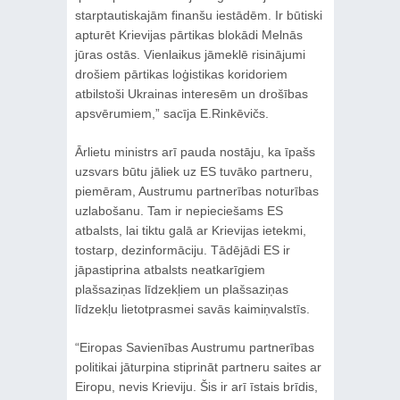
starptautiskajām finanšu iestādēm. Ir būtiski
apturēt Krievijas pārtikas blokādi Melnās
jūras ostās. Vienlaikus jāmeklē risinājumi
drošiem pārtikas loģistikas koridoriem
atbilstoši Ukrainas interesēm un drošības
apsvērumiem,” sacīja E.Rinkēvičs.
Ārlietu ministrs arī pauda nostāju, ka īpašs
uzsvars būtu jāliek uz ES tuvāko partneru,
piemēram, Austrumu partnerības noturības
uzlabošanu. Tam ir nepieciešams ES
atbalsts, lai tiktu galā ar Krievijas ietekmi,
tostarp, dezinformāciju. Tādējādi ES ir
jāpastiprina atbalsts neatkarīgiem
plašsaziņas līdzekļiem un plašsaziņas
līdzekļu lietotprasmei savās kaimiņvalstīs.
“Eiropas Savienības Austrumu partnerības
politikai jāturpina stiprināt partneru saites ar
Eiropu, nevis Krieviju. Šis ir arī īstais brīdis,