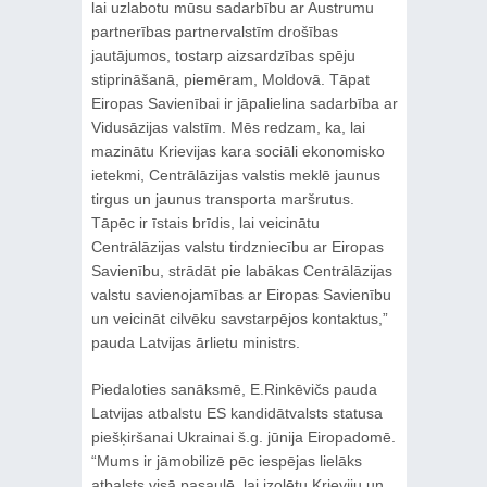
lai uzlabotu mūsu sadarbību ar Austrumu
partnerības partnervalstīm drošības
jautājumos, tostarp aizsardzības spēju
stiprināšanā, piemēram, Moldovā. Tāpat
Eiropas Savienībai ir jāpalielina sadarbība ar
Vidusāzijas valstīm. Mēs redzam, ka, lai
mazinātu Krievijas kara sociāli ekonomisko
ietekmi, Centrālāzijas valstis meklē jaunus
tirgus un jaunus transporta maršrutus.
Tāpēc ir īstais brīdis, lai veicinātu
Centrālāzijas valstu tirdzniecību ar Eiropas
Savienību, strādāt pie labākas Centrālāzijas
valstu savienojamības ar Eiropas Savienību
un veicināt cilvēku savstarpējos kontaktus,”
pauda Latvijas ārlietu ministrs.
Piedaloties sanāksmē, E.Rinkēvičs pauda
Latvijas atbalstu ES kandidātvalsts statusa
piešķiršanai Ukrainai š.g. jūnija Eiropadomē.
“Mums ir jāmobilizē pēc iespējas lielāks
atbalsts visā pasaulē, lai izolētu Krieviju un