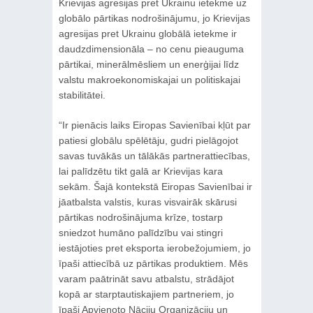
Krievijas agresijas pret Ukrainu ietekme uz
globālo pārtikas nodrošinājumu, jo Krievijas
agresijas pret Ukrainu globālā ietekme ir
daudzdimensionāla – no cenu pieauguma
pārtikai, minerālmēsliem un enerģijai līdz
valstu makroekonomiskajai un politiskajai
stabilitātei.
“Ir pienācis laiks Eiropas Savienībai kļūt par
patiesi globālu spēlētāju, gudri pielāgojot
savas tuvākās un tālākās partnerattiecības,
lai palīdzētu tikt galā ar Krievijas kara
sekām. Šajā kontekstā Eiropas Savienībai ir
jāatbalsta valstis, kuras visvairāk skārusi
pārtikas nodrošinājuma krīze, tostarp
sniedzot humāno palīdzību vai stingri
iestājoties pret eksporta ierobežojumiem, jo
īpaši attiecībā uz pārtikas produktiem. Mēs
varam paātrināt savu atbalstu, strādājot
kopā ar starptautiskajiem partneriem, jo
īpaši Apvienoto Nāciju Organizāciju un