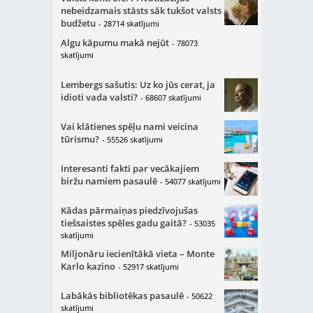
nebeidzamais stāsts sāk tukšot valsts
budžetu
- 28714 skatījumi
Algu kāpumu makā nejūt
- 78073
skatījumi
Lembergs sašutis: Uz ko jūs cerat, ja
idioti vada valsti?
- 68607 skatījumi
Vai klātienes spēļu nami veicina
tūrismu?
- 55526 skatījumi
Interesanti fakti par vecākajiem
biržu namiem pasaulē
- 54077 skatījumi
Kādas pārmaiņas piedzīvojušas
tiešsaistes spēles gadu gaitā?
- 53035
skatījumi
Miljonāru iecienītākā vieta – Monte
Karlo kazino
- 52917 skatījumi
Labākās bibliotēkas pasaulē
- 50622
skatījumi