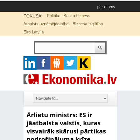
par mums
FOKUSĀ:
Politika
Banku bizness
Atbalsts uzņēmējdarbībai
Biznesa izglītība
Eiro Latvijā
Ārlietu ministrs: ES ir
jāatbalsta valstis, kuras
visvairāk skārusi pārtikas
nodrošinājuma krīze