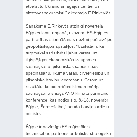
atbalstītu Ukrainu smagajos centienos
aizstāvēt savu valsti,” akcentēja E.Rinkēvičs.
Sanāksmē E.Rinkēvčs atzinīgi novērtēja
Ēģiptes lomu reģionā, uzsverot ES-Ēģiptes
partnerības stiprināšanas nozīmi pašreizējos
ģeopolitiskajos apstākļos. “Uzskatām, ka
turpmākai sadarbībai jābūt vērstai uz
ilgtspējīgas ekonomiskās izaugsmes
sasniegšanu, pilsoniskās sabiedrības
spēcināšanu, likuma varas, cilvēktiesību un
pilsonisko brīvību ievērošanu. Ceram uz
rezultātu, ko sadarbībai klimata mērķu
sasniegšanā sniegs ANO klimata pārmaiņu
konference, kas notiks š.g. 8.-18. novembrī
Ēģiptē, Šarmešeihā,” pauda Latvijas ārlietu
ministrs.
Ēģipte ir nozīmīgs ES reģionālais
tirdzniecības partneris ar būtisku stratēģisku