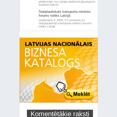
pārliecināts, ka Latvijai steidzami jāsamazina
budžeta deficīts
Starptautiskais transporta ministru
forums notiks Latvijā
septembris 4, 2009,
4 Comments
on
Starptautiskais transporta ministru forums
notiks Latvijā
Komentētākie raksti