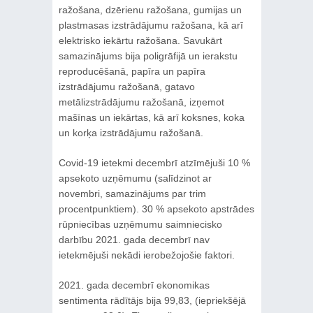
ražošana, dzērienu ražošana, gumijas un
plastmasas izstrādājumu ražošana, kā arī
elektrisko iekārtu ražošana. Savukārt
samazinājums bija poligrāfijā un ierakstu
reproducēšanā, papīra un papīra
izstrādājumu ražošanā, gatavo
metālizstrādājumu ražošanā, izņemot
mašīnas un iekārtas, kā arī koksnes, koka
un korķa izstrādājumu ražošanā.
Covid-19 ietekmi decembrī atzīmējuši 10 %
apsekoto uzņēmumu (salīdzinot ar
novembri, samazinājums par trim
procentpunktiem). 30 % apsekoto apstrādes
rūpniecības uzņēmumu saimniecisko
darbību 2021. gada decembrī nav
ietekmējuši nekādi ierobežojošie faktori.
2021. gada decembrī ekonomikas
sentimenta rādītājs bija 99,83, (iepriekšējā