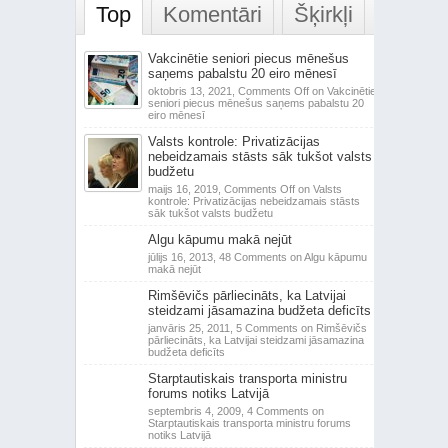
Top
Komentāri
Šķirkļi
Vakcinētie seniori piecus mēnešus
saņems pabalstu 20 eiro mēnesī
oktobris 13, 2021,
Comments Off
on Vakcinētie
seniori piecus mēnešus saņems pabalstu 20
eiro mēnesī
Valsts kontrole: Privatizācijas
nebeidzamais stāsts sāk tukšot valsts
budžetu
maijs 16, 2019,
Comments Off
on Valsts
kontrole: Privatizācijas nebeidzamais stāsts
sāk tukšot valsts budžetu
Algu kāpumu makā nejūt
jūlijs 16, 2013,
48 Comments
on Algu kāpumu
makā nejūt
Rimšēvičs pārliecināts, ka Latvijai
steidzami jāsamazina budžeta deficīts
janvāris 25, 2011,
5 Comments
on Rimšēvičs
pārliecināts, ka Latvijai steidzami jāsamazina
budžeta deficīts
Starptautiskais transporta ministru
forums notiks Latvijā
septembris 4, 2009,
4 Comments
on
Starptautiskais transporta ministru forums
notiks Latvijā