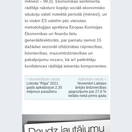
mēnesī – 98,0). Ekonomikas sentimenta
rādītājs raksturo kopējo sociāli ekonomisko
situāciju valstī noteiktā periodā (mēnesī), un
to visām ES valstīm pēc vienotas
metodoloģijas aprēķina Eiropas Komisijas
Ekonomikas un finanšu lietu
ģenerāldirektorāts, par pamatu ņemot 15
dažādas sezonāli izlīdzinātas rūpniecības,
būvniecības, mazumtirdzniecības un
pakalpojumu nozaru, kā arī patērētāju
konfidences rādītājā ietvertās komponentes.
< Iepriekšējais raksts
Nākošais raksts >
Lidosta “Rīga” 2021.
Novembrī Latvijas
gadā apkalpojusi 2,35
ārējās tirdzniecības
miljonus pasažieru
apgrozījums par 27,6 %
lielāks nekā pirms gada