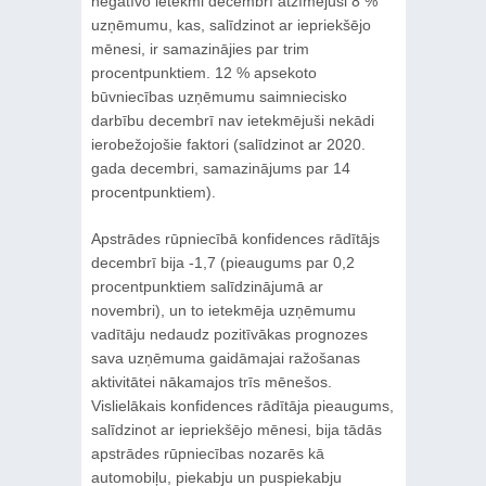
negatīvo ietekmi decembrī atzīmējuši 8 %
uzņēmumu, kas, salīdzinot ar iepriekšējo
mēnesi, ir samazinājies par trim
procentpunktiem. 12 % apsekoto
būvniecības uzņēmumu saimniecisko
darbību decembrī nav ietekmējuši nekādi
ierobežojošie faktori (salīdzinot ar 2020.
gada decembri, samazinājums par 14
procentpunktiem).
Apstrādes rūpniecībā konfidences rādītājs
decembrī bija -1,7 (pieaugums par 0,2
procentpunktiem salīdzinājumā ar
novembri), un to ietekmēja uzņēmumu
vadītāju nedaudz pozitīvākas prognozes
sava uzņēmuma gaidāmajai ražošanas
aktivitātei nākamajos trīs mēnešos.
Vislielākais konfidences rādītāja pieaugums,
salīdzinot ar iepriekšējo mēnesi, bija tādās
apstrādes rūpniecības nozarēs kā
automobiļu, piekabju un puspiekabju