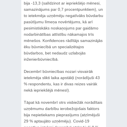
bija -13,3 (salīdzinot ar iepriekšējo mēnesi,
samazinājums par 0,7 procentpunktiem), un
to ietekmēja uzņēmēju negatīvāks būvdarbu
pasūtījumu līmeņa novērtējums, kā arī
pesimistiskāks noskaņojums par gaidāmo
nodarbinātības attīstību nākamajos trīs
mēnešos. Konfidences rādītājs samazinājās
ēku būvniecībā un specializētajos
būvdarbos, bet nedaudz uzlabojās
inženierbūvniecībā.
Decembrī būvniecības nozari visvairāk
ietekmēja slikti laika apstākļi (norādījuši 43
% respondentu, kas ir divas reizes vairāk
nekā iepriekšējā mēnesī).
Tāpat kā novembrī otrs visbiežāk norādītais
uzņēmumu darbību ierobežojošais faktors
bija nepietiekams pieprasījums (atzīmējuši
29 % aptaujāto uzņēmēju). Covid-19