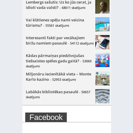
Lembergs sašutis: Uz ko jūs cerat, ja
idioti vada valsti?
- 68611 skatījumi
Vai klātienes spēļu nami veicina
tūrismu?
- 55561 skatījumi
Interesanti fakti par vecākajiem
biržu namiem pasaulē
- 54112 skatījumi
Kādas pārmaiņas piedzīvojušas
tiešsaistes spēles gadu gaitā?
- 53069
skatījumi
Miljonāru iecienītākā vieta – Monte
Karlo kazino
- 52953 skatījumi
Labākās bibliotēkas pasaulē
- 50657
skatījumi
Facebook