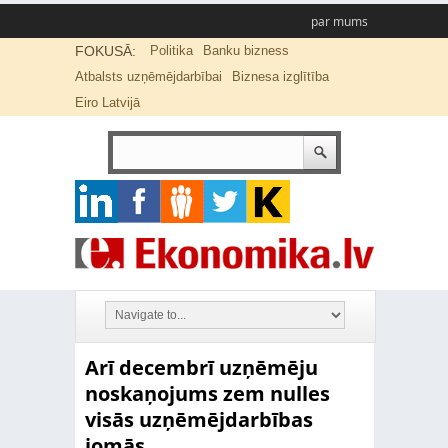
par mums
FOKUSĀ:
Politika
Banku bizness
Atbalsts uzņēmējdarbībai
Biznesa izglītība
Eiro Latvijā
Arī decembrī uzņēmēju
noskaņojums zem nulles
visās uzņēmējdarbības
jomās