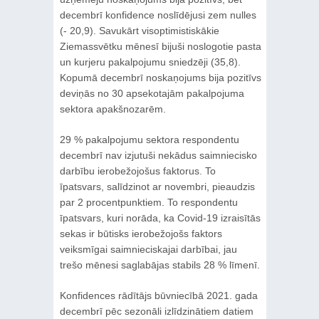
decembrī konfidence noslīdējusi zem nulles
(- 20,9). Savukārt visoptimistiskākie
Ziemassvētku mēnesī bijuši noslogotie pasta
un kurjeru pakalpojumu sniedzēji (35,8).
Kopumā decembrī noskaņojums bija pozitīvs
deviņās no 30 apsekotajām pakalpojuma
sektora apakšnozarēm.
29 % pakalpojumu sektora respondentu
decembrī nav izjutuši nekādus saimniecisko
darbību ierobežojošus faktorus. To
īpatsvars, salīdzinot ar novembri, pieaudzis
par 2 procentpunktiem. To respondentu
īpatsvars, kuri norāda, ka Covid-19 izraisītās
sekas ir būtisks ierobežojošs faktors
veiksmīgai saimnieciskajai darbībai, jau
trešo mēnesi saglabājas stabils 28 % līmenī.
Konfidences rādītājs būvniecībā 2021. gada
decembrī pēc sezonāli izlīdzinātiem datiem