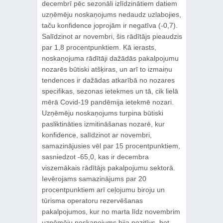
decembrī pēc sezonāli izlīdzinātiem datiem
uzņēmēju noskaņojums nedaudz uzlabojies,
taču konfidence joprojām ir negatīva (-0,7).
Salīdzinot ar novembri, šis rādītājs pieaudzis
par 1,8 procentpunktiem. Kā ierasts,
noskaņojuma rādītāji dažādās pakalpojumu
nozarēs būtiski atšķiras, un arī to izmaiņu
tendences ir dažādas atkarībā no nozares
specifikas, sezonas ietekmes un tā, cik lielā
mērā Covid-19 pandēmija ietekmē nozari.
Uzņēmēju noskaņojums turpina būtiski
pasliktināties izmitināšanas nozarē, kur
konfidence, salīdzinot ar novembri,
samazinājusies vēl par 15 procentpunktiem,
sasniedzot -65,0, kas ir decembra
viszemākais rādītājs pakalpojumu sektorā.
Ievērojams samazinājums par 20
procentpunktiem arī ceļojumu biroju un
tūrisma operatoru rezervēšanas
pakalpojumos, kur no marta līdz novembrim
uzņēmēju noskaņojums bija pozitīvs, bet