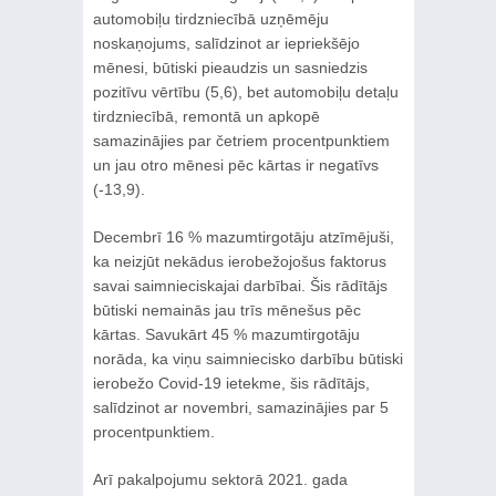
automobiļu tirdzniecībā uzņēmēju
noskaņojums, salīdzinot ar iepriekšējo
mēnesi, būtiski pieaudzis un sasniedzis
pozitīvu vērtību (5,6), bet automobiļu detaļu
tirdzniecībā, remontā un apkopē
samazinājies par četriem procentpunktiem
un jau otro mēnesi pēc kārtas ir negatīvs
(-13,9).
Decembrī 16 % mazumtirgotāju atzīmējuši,
ka neizjūt nekādus ierobežojošus faktorus
savai saimnieciskajai darbībai. Šis rādītājs
būtiski nemainās jau trīs mēnešus pēc
kārtas. Savukārt 45 % mazumtirgotāju
norāda, ka viņu saimniecisko darbību būtiski
ierobežo Covid-19 ietekme, šis rādītājs,
salīdzinot ar novembri, samazinājies par 5
procentpunktiem.
Arī pakalpojumu sektorā 2021. gada