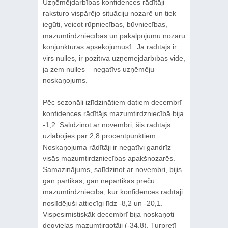
Uzņēmējdarbības konfidences rādītāji
raksturo vispārējo situāciju nozarē un tiek
iegūti, veicot rūpniecības, būvniecības,
mazumtirdzniecības un pakalpojumu nozaru
konjunktūras apsekojumus1. Ja rādītājs ir
virs nulles, ir pozitīva uzņēmējdarbības vide,
ja zem nulles – negatīvs uzņēmēju
noskaņojums.
Pēc sezonāli izlīdzinātiem datiem decembrī
konfidences rādītājs mazumtirdzniecībā bija
-1,2. Salīdzinot ar novembri, šis rādītājs
uzlabojies par 2,8 procentpunktiem.
Noskaņojuma rādītāji ir negatīvi gandrīz
visās mazumtirdzniecības apakšnozarēs.
Samazinājums, salīdzinot ar novembri, bijis
gan pārtikas, gan nepārtikas preču
mazumtirdzniecībā, kur konfidences rādītāji
noslīdējuši attiecīgi līdz -8,2 un -20,1.
Vispesimistiskāk decembrī bija noskaņoti
degvielas mazumtirgotāji (-34,8). Turpretī