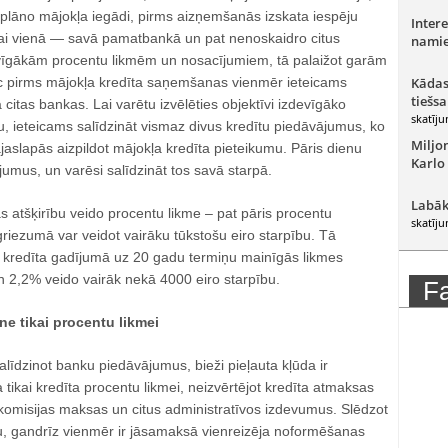
 plāno mājokļa iegādi, pirms aizņemšanās izskata iespēju
Intere
ai vienā — savā pamatbankā un pat nenoskaidro citus
namie
vīgākām procentu likmēm un nosacījumiem, tā palaižot garām
ēc pirms mājokļa kredīta saņemšanas vienmēr ieteicams
Kādas
tiešsa
 citas bankas. Lai varētu izvēlēties objektīvi izdevīgāko
skatīju
u, ieteicams salīdzināt vismaz divus kredītu piedāvājumus, ko
Miljo
aslapās aizpildot mājokļa kredīta pieteikumu. Pāris dienu
Karlo
umus, un varēsi salīdzināt tos savā starpā.
Labāk
as atšķirību veido procentu likme – pat pāris procentu
skatīju
riezumā var veidot vairāku tūkstošu eiro starpību. Tā
kredīta gadījumā uz 20 gadu termiņu mainīgās likmes
n 2,2% veido vairāk nekā 4000 eiro starpību.
F
e tikai procentu likmei
alīdzinot banku piedāvājumus, bieži pieļauta kļūda ir
ikai kredīta procentu likmei, neizvērtējot kredīta atmaksas
komisijas maksas un citus administratīvos izdevumus. Slēdzot
u, gandrīz vienmēr ir jāsamaksā vienreizēja noformēšanas