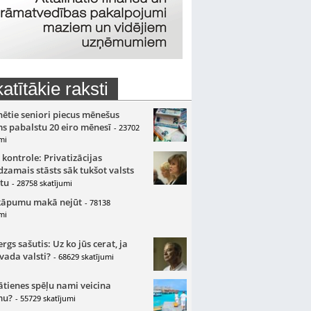
atītākie raksti
nētie seniori piecus mēnešus
s pabalstu 20 eiro mēnesī
- 23702
mi
 kontrole: Privatizācijas
zamais stāsts sāk tukšot valsts
tu
- 28758 skatījumi
kāpumu makā nejūt
- 78138
mi
gs sašutis: Uz ko jūs cerat, ja
 vada valsti?
- 68629 skatījumi
ātienes spēļu nami veicina
mu?
- 55729 skatījumi