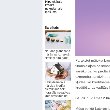
Hipotekārais
kredīts
nekustamais
īpašums
Saistītais
Naudas glabāšana
mājās var izmaksāt
simtiem eiro gadā
Parakstot mājokļa kred
finansiālajām saistībām
vairāku banku piedāvāj
uzmanību, salīdzinot 
kļūdas, ko kredītņēmē
Katrs desmitais
mājokļa kredīta
kreditēšanas vadītājs
pieteikums tiek
noraidīts negatīvas
kredītvēstures dēļ
Salīdzini vismaz 2 k
Mūsu veiktā Latvijas i