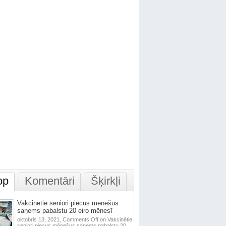
op
Komentāri
Šķirkļi
Vakcinētie seniori piecus mēnešus
saņems pabalstu 20 eiro mēnesī
oktobris 13, 2021,
Comments Off
on Vakcinētie
seniori piecus mēnešus saņems pabalstu 20