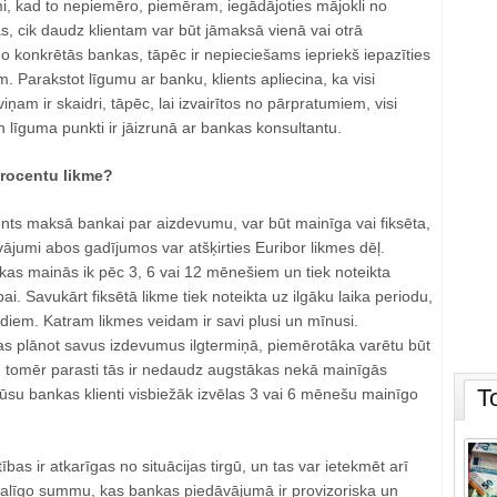
mi, kad to nepiemēro, piemēram, iegādājoties mājokli no
, cik daudz klientam var būt jāmaksā vienā vai otrā
no konkrētās bankas, tāpēc ir nepieciešams iepriekš iepazīties
. Parakstot līgumu ar banku, klients apliecina, ka visi
ņam ir skaidri, tāpēc, lai izvairītos no pārpratumiem, visi
n līguma punkti ir jāizrunā ar bankas konsultantu.
procentu likme?
ents maksā bankai par aizdevumu, var būt mainīga vai fiksēta,
vājumi abos gadījumos var atšķirties Euribor likmes dēļ.
 kas mainās ik pēc 3, 6 vai 12 mēnešiem un tiek noteikta
ībai. Savukārt fiksētā likme tiek noteikta uz ilgāku laika periodu,
iem. Katram likmes veidam ir savi plusi un mīnusi.
las plānot savus izdevumus ilgtermiņā, piemērotāka varētu būt
e, tomēr parasti tās ir nedaudz augstākas nekā mainīgās
T
su bankas klienti visbiežāk izvēlas 3 vai 6 mēnešu mainīgo
bas ir atkarīgas no situācijas tirgū, un tas var ietekmēt arī
alīgo summu, kas bankas piedāvājumā ir provizoriska un