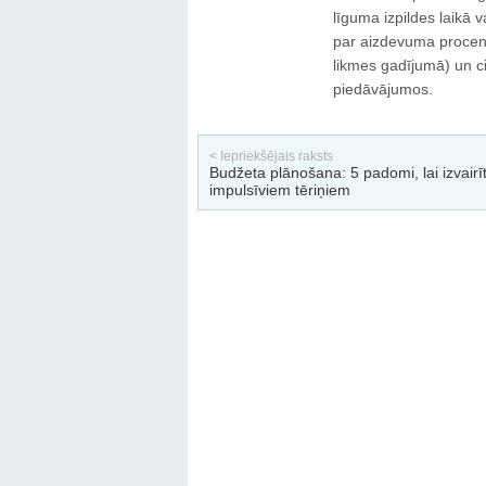
līguma izpildes laikā 
par aizdevuma procen
likmes gadījumā) un c
piedāvājumos.
< Iepriekšējais raksts
Budžeta plānošana: 5 padomi, lai izvairī
impulsīviem tēriņiem