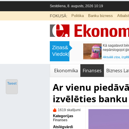
Sestdiena, 8. augusts, 2026 10:19
FOKUSĀ:
Politika
Banku bizness
Atbals
>
Labklājības ministrija rosina reformēt
Kā sagatavot bērnu sko
Ziņas&
un būtiski uzlabot vecāku pabalstu
nepārslogojot ģimene
Viedokļi
<
Aktuālā ziņa
,
Ekonomika
Aktuālā ziņa
,
Izglītība
Ekonomika
Finanses
Bizness Lat
Ar vienu piedāv
Tweet
izvēlēties bank
1619 skatījumi
Kategorijas
Finanses
Atslēgvārdi