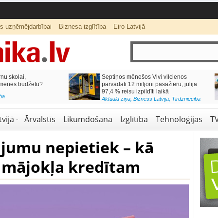
ts uzņēmējdarbībai
Biznesa izglītība
Eiro Latvijā
lai,
Septiņos mēnešos Vivi vilcienos
s budžetu?
pārvadāti 12 miljoni pasažieru; jūlijā
97,4 % reisu izpildīti laikā
Aktuālā ziņa
,
Bizness Latvijā
,
Tirdzniecība
vijā
Ārvalstīs
Likumdošana
Izglītība
Tehnoloģijas
T
ājumu nepietiek – kā
u mājokļa kredītam