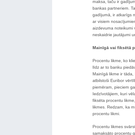
maksa, taču ir gadīju
bankas partneriem. Tas
gadījumā, ir atkarīgs 
ar visiem nosacījumiem
aizdevuma noteikumi vi
neskaidrie jautājumi u
Mainīgā vai fiksētā 
Procentu likme, ko kli
līdz ar to banku piedā
Mainīgā likme ir tāda,
atbilstoši Euribor vērt
piemēram, pieciem gad
Iedzīvotājiem, kuri vē
fiksēta procentu likm
likmes. Redzam, ka mū
procentu likmi.
Procentu likmes svārstī
samaksāto procentu g