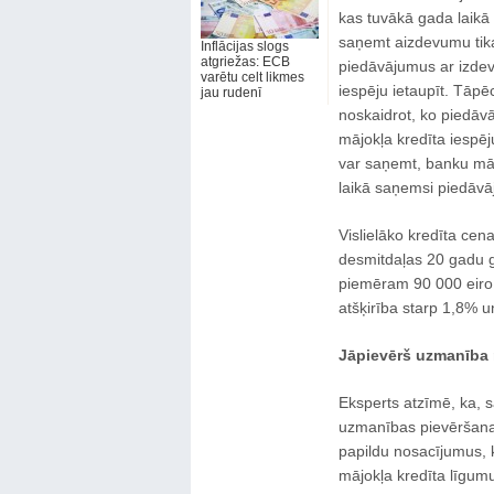
kas tuvākā gada laikā
saņemt aizdevumu tik
Inflācijas slogs
atgriežas: ECB
piedāvājumus ar izde
varētu celt likmes
iespēju ietaupīt. Tāp
jau rudenī
noskaidrot, ko piedāvā
mājokļa kredīta iespēj
var saņemt, banku māj
laikā saņemsi piedāvāj
Vislielāko kredīta cen
desmitdaļas 20 gadu g
piemēram 90 000 eiro 
atšķirība starp 1,8% u
Jāpievērš uzmanība n
Eksperts atzīmē, ka, s
uzmanības pievēršana t
papildu nosacījumus, 
mājokļa kredīta līgum