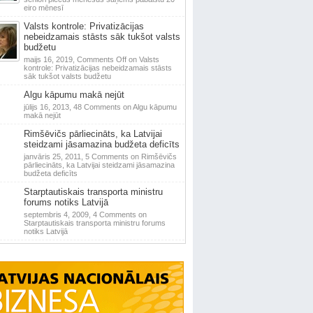
eiro mēnesī
Valsts kontrole: Privatizācijas
nebeidzamais stāsts sāk tukšot valsts
budžetu
maijs 16, 2019,
Comments Off
on Valsts
kontrole: Privatizācijas nebeidzamais stāsts
sāk tukšot valsts budžetu
Algu kāpumu makā nejūt
jūlijs 16, 2013,
48 Comments
on Algu kāpumu
makā nejūt
Rimšēvičs pārliecināts, ka Latvijai
steidzami jāsamazina budžeta deficīts
janvāris 25, 2011,
5 Comments
on Rimšēvičs
pārliecināts, ka Latvijai steidzami jāsamazina
budžeta deficīts
Starptautiskais transporta ministru
forums notiks Latvijā
septembris 4, 2009,
4 Comments
on
Starptautiskais transporta ministru forums
notiks Latvijā