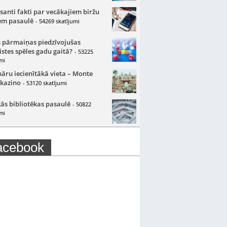
santi fakti par vecākajiem biržu
m pasaulē
- 54269 skatījumi
 pārmaiņas piedzīvojušas
istes spēles gadu gaitā?
- 53225
mi
nāru iecienītākā vieta – Monte
 kazino
- 53120 skatījumi
ās bibliotēkas pasaulē
- 50822
mi
acebook