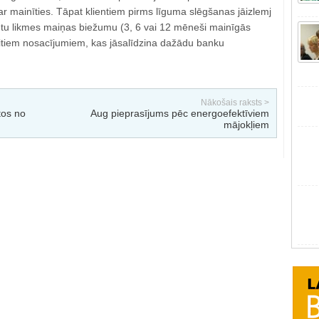
var mainīties. Tāpat klientiem pirms līguma slēgšanas jāizlemj
tu likmes maiņas biežumu (3, 6 vai 12 mēneši mainīgās
itiem nosacījumiem, kas jāsalīdzina dažādu banku
Nākošais raksts >
tos no
Aug pieprasījums pēc energoefektīviem
mājokļiem