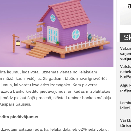
Sk
Vakci
saņem
skatīju
Valsts
nebeid
īta līgumu, iedzīvotāji uzņemas vienas no lielākajām
budže
 mūžā, kas ir vidēji uz 25 gadiem, tāpēc ir svarīgi izvērtēt
umus, lai varētu izvēlēties izdevīgāko. Kam pievērst
Algu 
skatīju
dažādu banku kredītu piedāvājumus, un kādas ir izplatītākās
ji mēdz pieļaut šajā procesā, stāsta Luminor bankas mājokļu
Lember
 Kaspars Sausais.
idioti
redīta piedāvājumus
Vai kl
tūris
edzīvotāju aptauja rāda, ka lielākā daļa jeb 62% iedzīvotāju,