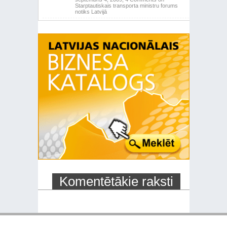
Starptautiskais transporta ministru forums
notiks Latvijā
Komentētākie raksti