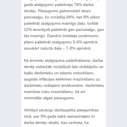
gadā atalgojumu palielināja 78% darba
devēju. Pieaugums galvenokārt skars
pamatalgu, ko norādīja 68%, bet 8% plāno
palielināt atalgojuma mainīgo daļu, turklāt
22% iecerējuši palielināt gan pamatalgu, gan
tās mainīgo. Gandrīz trešdaļa uzņēmumu
plāno palielināt atalgojumu 5-6% apmērā,
savukārt ceturtā daļa – 7-8% apmērā.
Kā iemeslu atalgojuma palielināšanai, darba
devēji visbiežāk norādījuši labi strādājošu un
lojālu darbinieku un talantu noturēšanu,
augstās inflācijas ietekmes mazināšanu uz
darbinieku reālajiem ienākumiem, darbinieku
mainības risku mazināšanu, kā arī
minimālās algas pieaugumu.
Vērtējot situāciju darbaspēka pieejamības
ziņā, par 9% gada laikā samazinājies to
darba devēju skaits, kas uzskata, ka