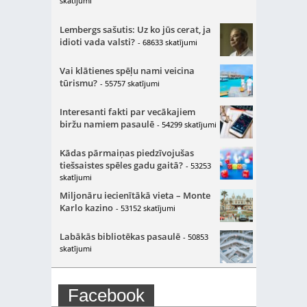
skatījumi
Lembergs sašutis: Uz ko jūs cerat, ja
idioti vada valsti?
- 68633 skatījumi
Vai klātienes spēļu nami veicina
tūrismu?
- 55757 skatījumi
Interesanti fakti par vecākajiem
biržu namiem pasaulē
- 54299 skatījumi
Kādas pārmaiņas piedzīvojušas
tiešsaistes spēles gadu gaitā?
- 53253
skatījumi
Miljonāru iecienītākā vieta – Monte
Karlo kazino
- 53152 skatījumi
Labākās bibliotēkas pasaulē
- 50853
skatījumi
Facebook