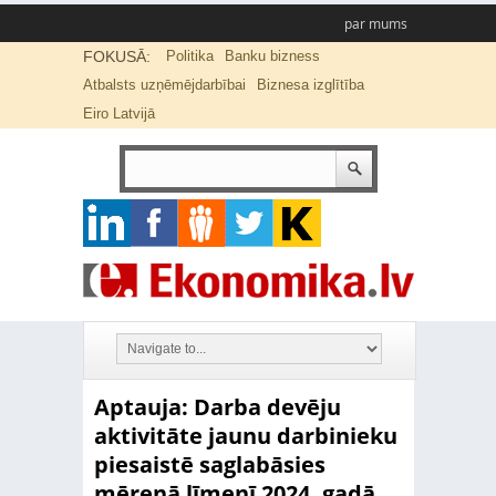
par mums
FOKUSĀ:
Politika
Banku bizness
Atbalsts uzņēmējdarbībai
Biznesa izglītība
Eiro Latvijā
Aptauja: Darba devēju
aktivitāte jaunu darbinieku
piesaistē saglabāsies
mērenā līmenī 2024. gadā