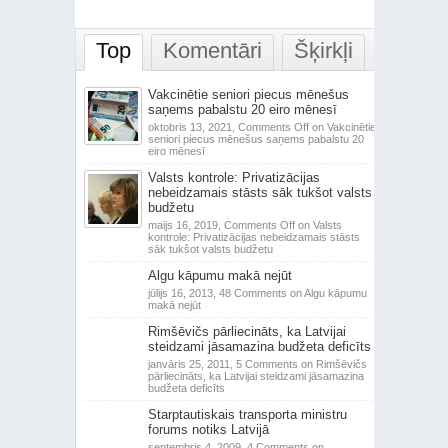
Top
Komentāri
Šķirkļi
Vakcinētie seniori piecus mēnešus
saņems pabalstu 20 eiro mēnesī
oktobris 13, 2021,
Comments Off
on Vakcinētie
seniori piecus mēnešus saņems pabalstu 20
eiro mēnesī
Valsts kontrole: Privatizācijas
nebeidzamais stāsts sāk tukšot valsts
budžetu
maijs 16, 2019,
Comments Off
on Valsts
kontrole: Privatizācijas nebeidzamais stāsts
sāk tukšot valsts budžetu
Algu kāpumu makā nejūt
jūlijs 16, 2013,
48 Comments
on Algu kāpumu
makā nejūt
Rimšēvičs pārliecināts, ka Latvijai
steidzami jāsamazina budžeta deficīts
janvāris 25, 2011,
5 Comments
on Rimšēvičs
pārliecināts, ka Latvijai steidzami jāsamazina
budžeta deficīts
Starptautiskais transporta ministru
forums notiks Latvijā
septembris 4, 2009,
4 Comments
on