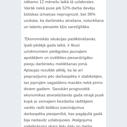
nākamo 12 mēnešu laikā tā uzlabosies.
Vairāk nekā puse jeb 52% darba devēju
būtiskas izmaiņas neprognozē, bet 38%
uzskata, ka darbinieku atrašana, noturēšana
un talantu piesaiste kļūs sarežģītāka.
“Ekonomiskās situācijas pasliktināšanās,
īpaši pēdējā gada laikā, ir likusi
uzņēmumiem pielāgoties jaunajiem
apstākļiem un izvēlēties piesardzīgāku
pieeju darbinieku meklēšanas jomā.
Aptaujas rezultāti atklāj, ka lai arī
pieprasījums pēc darbaspēka ir stabilizējies,
tas joprojām sagaidāms mazāks nekā pirms
diviem gadiem. Savukārt prognozētā
ekonomikas atveseļošanās gada otrajā pusē
kopā ar zemajiem bezdarba rādītājiem
varētu radīt lielākus izaicinājumus
darbaspēka pieejamībā, kas pagājušā gadā
bija nedaudz uzlabojusies. Atalgojuma
palielinājums skars lielu daļu no darba