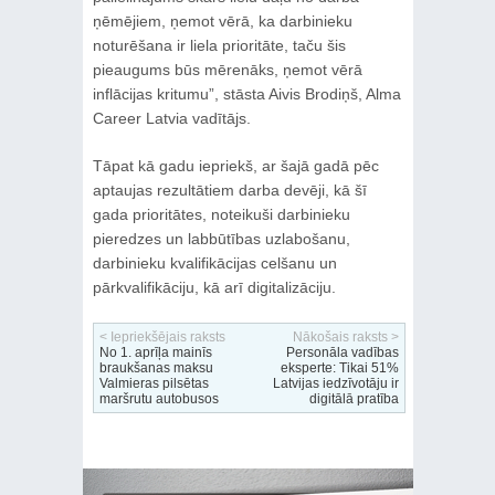
ņēmējiem, ņemot vērā, ka darbinieku
noturēšana ir liela prioritāte, taču šis
pieaugums būs mērenāks, ņemot vērā
inflācijas kritumu”, stāsta Aivis Brodiņš, Alma
Career Latvia vadītājs.
Tāpat kā gadu iepriekš, ar šajā gadā pēc
aptaujas rezultātiem darba devēji, kā šī
gada prioritātes, noteikuši darbinieku
pieredzes un labbūtības uzlabošanu,
darbinieku kvalifikācijas celšanu un
pārkvalifikāciju, kā arī digitalizāciju.
< Iepriekšējais raksts
Nākošais raksts >
No 1. aprīļa mainīs
Personāla vadības
braukšanas maksu
eksperte: Tikai 51%
Valmieras pilsētas
Latvijas iedzīvotāju ir
maršrutu autobusos
digitālā pratība