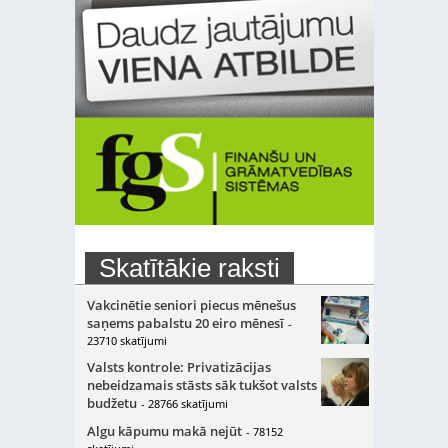
Skatītākie raksti
Vakcinētie seniori piecus mēnešus
saņems pabalstu 20 eiro mēnesī
-
23710 skatījumi
Valsts kontrole: Privatizācijas
nebeidzamais stāsts sāk tukšot valsts
budžetu
- 28766 skatījumi
Algu kāpumu makā nejūt
- 78152