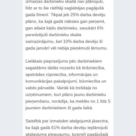
izmaiņas darbinieku skaitā nav plānojuši,
līdz ar to šie rādītāji saglabājas pagājušā
gada līmenī. Tikpat jeb 25% darba devēju
plāno, ka šajā gadā nāksies gan pieņemt,
gan atlaist kādu darbinieku, savukārt 6%
paredzējuši darbinieku skaita
samazinājumu, bet 10% darba devēju šī
gada janvārī vēl nebija pieņēmuši lēmumu.
Lielākais pieprasījums pēc darbiniekiem
sagaidāms tādās nozarēs kā tirdzniecība,
apstrādes rūpniecība, informācijas un
komunikācijas pakalpojumi, būvniecība un
valsts pārvalde. Vairāk kā trešdaļa no
uzņēmumiem, kuri plāno jaunu darbinieku
pieņemšanu, norādīja, ka meklēs no 1 līdz 5
jauniem darbiniekiem šī gada laikā.
Saistībā par izmaiņām atalgojumā jāsecina,
ka šajā gadā 61% darba devēju ieplānojuši
atalgojuma pieaugumu, turpretī pagājušajā