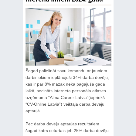
Šogad palielināt savu komandu ar jauniem
darbiniekiem ieplānojuši 34% darba devēju,
kas ir par 8% mazāk nekā pagājušā gada
laikā, secināts interneta personāla atlases
uzņēmuma “Alma Career Latvia”(iepriekš
“CV-Online Latvia”) veiktajā darba devēju
aptaujā.
Pēc darba devēju aptaujas rezultātiem
šogad katrs ceturtais jeb 25% darba devēju