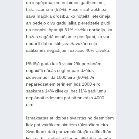
un iespējamajiem nelaimes gadījumiem,
t.sk. traumām (52%). Puse ir satraukti par
sava mājokļa drošību, ko noteikti ietekmēja
arī pēdējo divu gadu laikā pieredzētie plūdi
un negaisi. Aptaujā 31% cilvēku norādīja, ka
bažas sagādā iespējamie postījumi, ko var
nodarīt dabas stihijas. Savukārt ceļu
satiksmes negadījumi uztrauc 40% cilvēku.
Pēdējā gada laikā visbiežāk personām
negaidīti nācās segt neparedzētus
izdevumus līdz 1000 eiro (60%). Ar
neparedzētiem tēriņiem līdz 2000 eiro
saskārās 14% cilvēku, bet 11% gadījumu
neplānoti izdevumi pat pārsniedza 4000
eiro.
Izmaksātās atlīdzības svārstās no desmitiem
līdz pat vairākiem simtiem tūkstošiem eiro
Swedbank dati par izmaksātajām atlīdzībām
liecina, ka apdrošināšanas atlīdzību apmēri