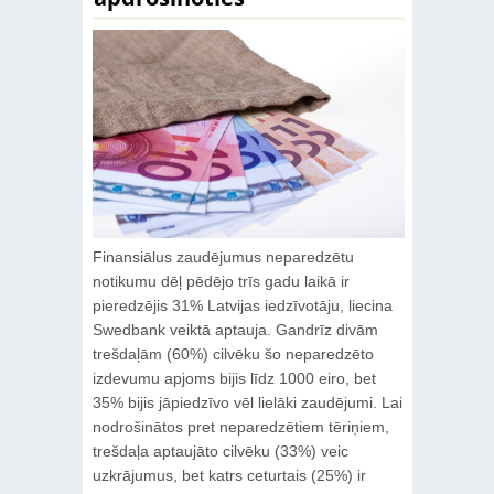
Finansiālus zaudējumus neparedzētu
notikumu dēļ pēdējo trīs gadu laikā ir
pieredzējis 31% Latvijas iedzīvotāju, liecina
Swedbank veiktā aptauja. Gandrīz divām
trešdaļām (60%) cilvēku šo neparedzēto
izdevumu apjoms bijis līdz 1000 eiro, bet
35% bijis jāpiedzīvo vēl lielāki zaudējumi. Lai
nodrošinātos pret neparedzētiem tēriņiem,
trešdaļa aptaujāto cilvēku (33%) veic
uzkrājumus, bet katrs ceturtais (25%) ir