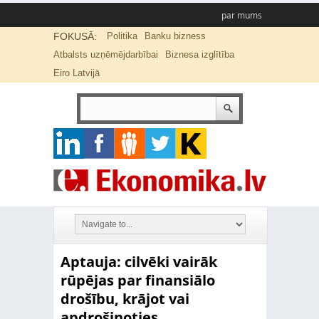
par mums
FOKUSĀ:
Politika
Banku bizness
Atbalsts uzņēmējdarbībai
Biznesa izglītība
Eiro Latvijā
Aptauja: cilvēki vairāk
rūpējas par finansiālo
drošību, krājot vai
apdrošinoties