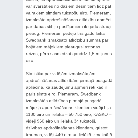
var svārstīties no dažiem desmitiem līdz pat
vairākiem simtiem tūkstošu eiro. Piemēram,
izmaksāto apdrošināšanas atlīdzību apmēri
par dabas stihiju postījumiem ik gadu strauji
pieaug. Piemēram pēdējo trīs gadu laikā
Swedbank izmaksāto atlīdzību summa par
bojātiem mājokļiem pieaugusi astoņas
reizes, pērn sasniedzot gandrīz 1,5 miljonus
eiro.
Statistika par vidējām izmaksātajām
apdrošināšanas atlīdzībām pirmajā pusgadā
apliecina, ka zaudējumu apmēri reti kad ir
pāris simts eiro. Piemēram, Swedbank
izmaksātās atlīdzības pirmajā pusgadā
mājokļa apdrošināšanas klientiem vidēji bija
1180 eiro un lielākā – 50 750 eiro, KASKO –
vidēji 960 eiro un lielākā 34 tūkstoši,
dzīvības apdrošināšanas klientiem, gūstot
traumas, vidēji 440 eiro un lielākā izmaksātā