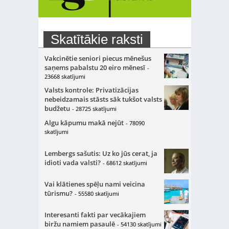
Skatītākie raksti
Vakcinētie seniori piecus mēnešus
saņems pabalstu 20 eiro mēnesī
-
23668 skatījumi
Valsts kontrole: Privatizācijas
nebeidzamais stāsts sāk tukšot valsts
budžetu
- 28725 skatījumi
Algu kāpumu makā nejūt
- 78090
skatījumi
Lembergs sašutis: Uz ko jūs cerat, ja
idioti vada valsti?
- 68612 skatījumi
Vai klātienes spēļu nami veicina
tūrismu?
- 55580 skatījumi
Interesanti fakti par vecākajiem
biržu namiem pasaulē
- 54130 skatījumi