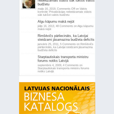
nebeidzamais stāsts sāk tukšot valsts
budžetu
maijs 16, 2019,
Comments Off
on Valsts
kontrole: Privatizācijas nebeidzamais stāsts
sāk tukšot valsts budžetu
Algu kāpumu makā nejūt
jūlijs 16, 2013,
48 Comments
on Algu kāpumu
makā nejūt
Rimšēvičs pārliecināts, ka Latvijai
steidzami jāsamazina budžeta deficīts
janvāris 25, 2011,
5 Comments
on Rimšēvičs
pārliecināts, ka Latvijai steidzami jāsamazina
budžeta deficīts
Starptautiskais transporta ministru
forums notiks Latvijā
septembris 4, 2009,
4 Comments
on
Starptautiskais transporta ministru forums
notiks Latvijā