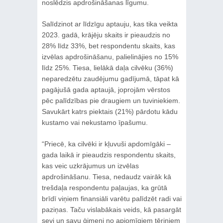
noslēdzis apdrošināšanas līgumu.
Salīdzinot ar līdzīgu aptauju, kas tika veikta
2023. gadā, krājēju skaits ir pieaudzis no
28% līdz 33%, bet respondentu skaits, kas
izvēlas apdrošināšanu, palielinājies no 15%
līdz 25%. Tiesa, lielākā daļa cilvēku (36%)
neparedzētu zaudējumu gadījumā, tāpat kā
pagājušā gada aptaujā, joprojām vērstos
pēc palīdzības pie draugiem un tuviniekiem.
Savukārt katrs piektais (21%) pārdotu kādu
kustamo vai nekustamo īpašumu.
“Priecē, ka cilvēki ir kļuvuši apdomīgāki –
gada laikā ir pieaudzis respondentu skaits,
kas veic uzkrājumus un izvēlas
apdrošināšanu. Tiesa, nedaudz vairāk kā
trešdaļa respondentu paļaujas, ka grūtā
brīdī viņiem finansiāli varētu palīdzēt radi vai
paziņas. Taču vislabākais veids, kā pasargāt
sevi un savu ģimeni no apjomīgiem tēriņiem