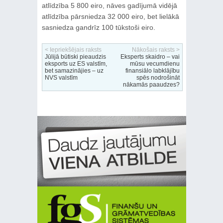
atlīdzība 5 800 eiro, nāves gadījumā vidējā
atlīdzība pārsniedza 32 000 eiro, bet lielākā
sasniedza gandrīz 100 tūkstoši eiro.
< Iepriekšējais raksts
Nākošais raksts >
Jūlijā būtiski pieaudzis
Eksperts skaidro – vai
eksports uz ES valstīm,
mūsu vecumdienu
bet samazinājies – uz
finansiālo labklājību
NVS valstīm
spēs nodrošināt
nākamās paaudzes?