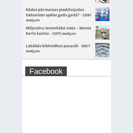
Kādas pārmaiņas piedzīvojušas
tiešsaistes spēles gadu gaitā?
- 53087
skatījumi
Miljonāru iecienītākā vieta – Monte
Karlo kazino
- 52975 skatījumi
Labākās bibliotēkas pasaulē
- 50677
skatījumi
Facebook