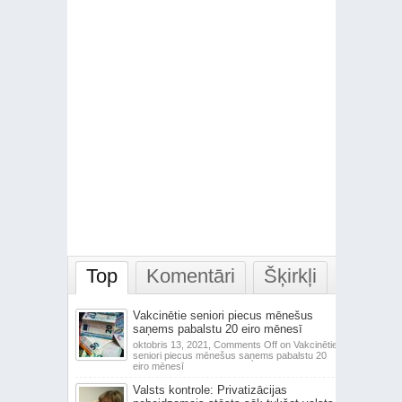
Top
Komentāri
Šķirkļi
Vakcinētie seniori piecus mēnešus
saņems pabalstu 20 eiro mēnesī
oktobris 13, 2021,
Comments Off
on Vakcinētie
seniori piecus mēnešus saņems pabalstu 20
eiro mēnesī
Valsts kontrole: Privatizācijas