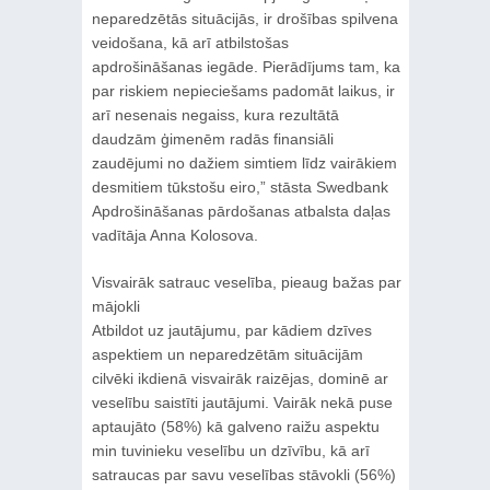
neparedzētās situācijās, ir drošības spilvena
veidošana, kā arī atbilstošas
apdrošināšanas iegāde. Pierādījums tam, ka
par riskiem nepieciešams padomāt laikus, ir
arī nesenais negaiss, kura rezultātā
daudzām ģimenēm radās finansiāli
zaudējumi no dažiem simtiem līdz vairākiem
desmitiem tūkstošu eiro,” stāsta Swedbank
Apdrošināšanas pārdošanas atbalsta daļas
vadītāja Anna Kolosova.
Visvairāk satrauc veselība, pieaug bažas par
mājokli
Atbildot uz jautājumu, par kādiem dzīves
aspektiem un neparedzētām situācijām
cilvēki ikdienā visvairāk raizējas, dominē ar
veselību saistīti jautājumi. Vairāk nekā puse
aptaujāto (58%) kā galveno raižu aspektu
min tuvinieku veselību un dzīvību, kā arī
satraucas par savu veselības stāvokli (56%)