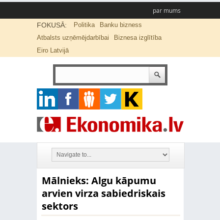
par mums
FOKUSĀ:
Politika
Banku bizness
Atbalsts uzņēmējdarbībai
Biznesa izglītība
Eiro Latvijā
Mālnieks: Algu kāpumu
arvien virza sabiedriskais
sektors