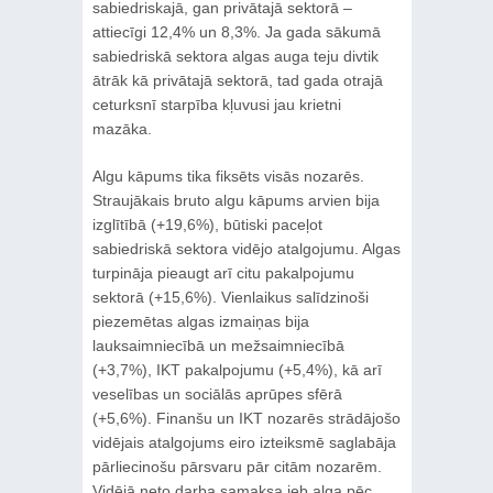
sabiedriskajā, gan privātajā sektorā –
attiecīgi 12,4% un 8,3%. Ja gada sākumā
sabiedriskā sektora algas auga teju divtik
ātrāk kā privātajā sektorā, tad gada otrajā
ceturksnī starpība kļuvusi jau krietni
mazāka.
Algu kāpums tika fiksēts visās nozarēs.
Straujākais bruto algu kāpums arvien bija
izglītībā (+19,6%), būtiski paceļot
sabiedriskā sektora vidējo atalgojumu. Algas
turpināja pieaugt arī citu pakalpojumu
sektorā (+15,6%). Vienlaikus salīdzinoši
piezemētas algas izmaiņas bija
lauksaimniecībā un mežsaimniecībā
(+3,7%), IKT pakalpojumu (+5,4%), kā arī
veselības un sociālās aprūpes sfērā
(+5,6%). Finanšu un IKT nozarēs strādājošo
vidējais atalgojums eiro izteiksmē saglabāja
pārliecinošu pārsvaru pār citām nozarēm.
Vidējā neto darba samaksa jeb alga pēc