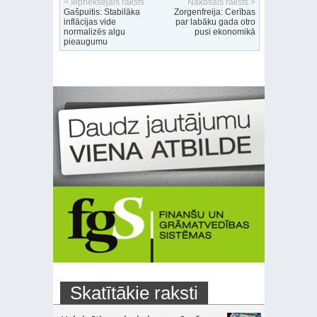
< Iepriekšējais raksts
Nākošais raksts >
Gašpuitis: Stabilāka
Zorgenfreija: Cerības
inflācijas vide
par labāku gada otro
normalizēs algu
pusi ekonomikā
pieaugumu
Skatītākie raksti