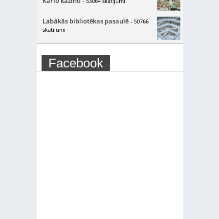
Karlo kazino
- 53064 skatījumi
Labākās bibliotēkas pasaulē
- 50766
skatījumi
Facebook