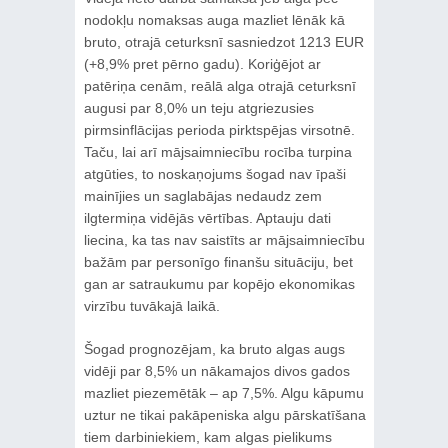
nodokļu nomaksas auga mazliet lēnāk kā
bruto, otrajā ceturksnī sasniedzot 1213 EUR
(+8,9% pret pērno gadu). Koriģējot ar
patēriņa cenām, reālā alga otrajā ceturksnī
augusi par 8,0% un teju atgriezusies
pirmsinflācijas perioda pirktspējas virsotnē.
Taču, lai arī mājsaimniecību rocība turpina
atgūties, to noskaņojums šogad nav īpaši
mainījies un saglabājas nedaudz zem
ilgtermiņa vidējās vērtības. Aptauju dati
liecina, ka tas nav saistīts ar mājsaimniecību
bažām par personīgo finanšu situāciju, bet
gan ar satraukumu par kopējo ekonomikas
virzību tuvākajā laikā.
Šogad prognozējam, ka bruto algas augs
vidēji par 8,5% un nākamajos divos gados
mazliet piezemētāk – ap 7,5%. Algu kāpumu
uztur ne tikai pakāpeniska algu pārskatīšana
tiem darbiniekiem, kam algas pielikums