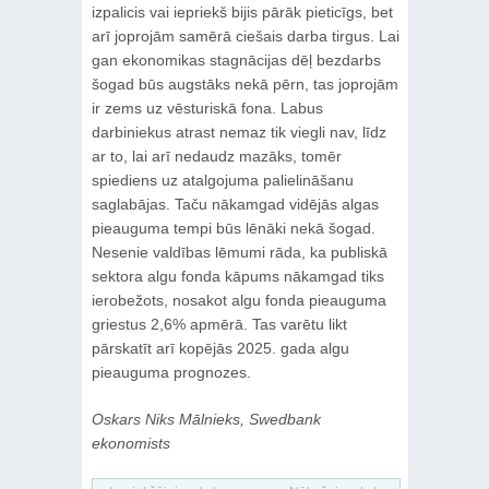
izpalicis vai iepriekš bijis pārāk pieticīgs, bet
arī joprojām samērā ciešais darba tirgus. Lai
gan ekonomikas stagnācijas dēļ bezdarbs
šogad būs augstāks nekā pērn, tas joprojām
ir zems uz vēsturiskā fona. Labus
darbiniekus atrast nemaz tik viegli nav, līdz
ar to, lai arī nedaudz mazāks, tomēr
spiediens uz atalgojuma palielināšanu
saglabājas. Taču nākamgad vidējās algas
pieauguma tempi būs lēnāki nekā šogad.
Nesenie valdības lēmumi rāda, ka publiskā
sektora algu fonda kāpums nākamgad tiks
ierobežots, nosakot algu fonda pieauguma
griestus 2,6% apmērā. Tas varētu likt
pārskatīt arī kopējās 2025. gada algu
pieauguma prognozes.
Oskars Niks Mālnieks, Swedbank
ekonomists