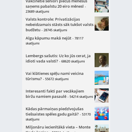
Vakcinētie seniori piecus mēnešus
saņems pabalstu 20 eiro mēnesī
-
23689 skatījumi
Valsts kontrole: Privatizācijas
nebeidzamais stāsts sāk tukšot valsts
budžetu
- 28745 skatījumi
Algu kāpumu makā nejūt
- 78117
skatījumi
Lembergs sašutis: Uz ko jūs cerat, ja
idioti vada valsti?
- 68620 skatījumi
Vai klātienes spēļu nami veicina
tūrismu?
- 55672 skatījumi
Interesanti fakti par vecākajiem
biržu namiem pasaulē
- 54214 skatījumi
Kādas pārmaiņas piedzīvojušas
tiešsaistes spēles gadu gaitā?
- 53170
skatījumi
Miljonāru iecienītākā vieta – Monte