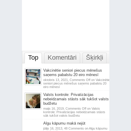
Top
Komentāri
Šķirkļi
Vakcinētie seniori piecus mēnešus
saņems pabalstu 20 eiro mēnesī
oktobris 13, 2021,
Comments Off
on Vakcinētie
seniori piecus mēnešus saņems pabalstu 20
eiro mēnesī
Valsts kontrole: Privatizācijas
nebeidzamais stāsts sāk tukšot valsts
budžetu
maijs 16, 2019,
Comments Off
on Valsts
kontrole: Privatizācijas nebeidzamais stāsts
sāk tukšot valsts budžetu
Algu kāpumu makā nejūt
jūlijs 16, 2013,
48 Comments
on Algu kāpumu