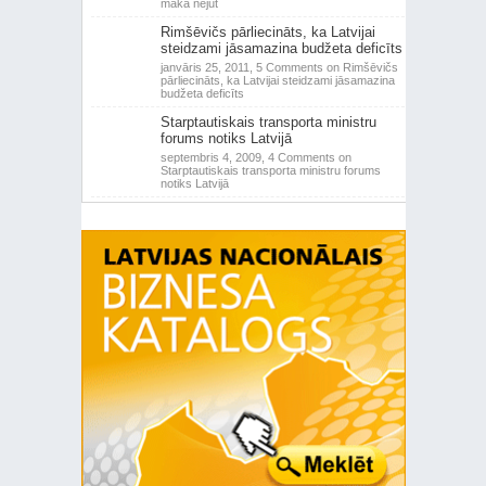
makā nejūt
Rimšēvičs pārliecināts, ka Latvijai
steidzami jāsamazina budžeta deficīts
janvāris 25, 2011,
5 Comments
on Rimšēvičs
pārliecināts, ka Latvijai steidzami jāsamazina
budžeta deficīts
Starptautiskais transporta ministru
forums notiks Latvijā
septembris 4, 2009,
4 Comments
on
Starptautiskais transporta ministru forums
notiks Latvijā