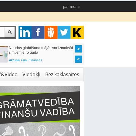
par mums
Naudas glabāšana mājās var izmaksāt
Katrs desmitais mājok
simtiem eiro gadā
pieteikums tiek noraid
kredītvēstures dēļ
Aktuālā ziņa
,
Finanses
Aktuālā ziņa
,
Finanses
V&Video
Viedokļi
Bez kaklasaites