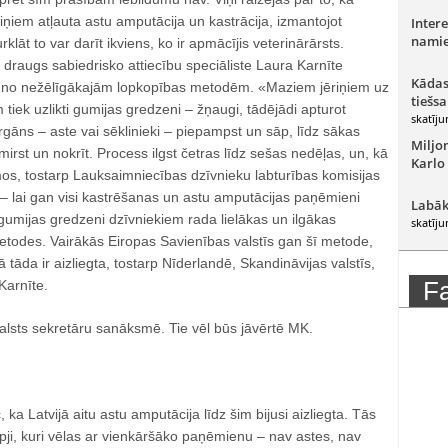
iņiem atļauta astu amputācija un kastrācija, izmantojot
Intere
namie
lāt to var darīt ikviens, ko ir apmācījis veterinārārsts.
draugs sabiedrisko attiecību speciāliste Laura Karnīte
Kādas
na no nežēlīgākajām lopkopības metodēm. «Maziem jēriņiem uz
tiešsa
m tiek uzlikti gumijas gredzeni – žņaugi, tādējādi apturot
skatīju
orgāns – aste vai sēklinieki – piepampst un sāp, līdz sākas
Miljo
irst un nokrīt. Process ilgst četras līdz sešas nedēļas, un, kā
Karlo
mos, tostarp Lauksaimniecības dzīvnieku labturības komisijas
– lai gan visi kastrēšanas un astu amputācijas paņēmieni
Labāk
gumijas gredzeni dzīvniekiem rada lielākas un ilgākas
skatīju
etodes. Vairākās Eiropas Savienības valstīs gan šī metode,
tāda ir aizliegta, tostarp Nīderlandē, Skandināvijas valstīs,
F
Karnīte.
valsts sekretāru sanāksmē. Tie vēl būs jāvērtē MK.
, ka Latvijā aitu astu amputācija līdz šim bijusi aizliegta. Tās
pji, kuri vēlas ar vienkāršāko paņēmienu – nav astes, nav