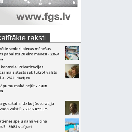
atītākie raksti
nētie seniori piecus mēnešus
s pabalstu 20 eiro mēnesī
- 23684
mi
 kontrole: Privatizācijas
zamais stāsts sāk tukšot valsts
tu
- 28741 skatījumi
kāpumu makā nejūt
- 78108
mi
gs sašutis: Uz ko jūs cerat, ja
 vada valsti?
- 68616 skatījumi
ātienes spēļu nami veicina
mu?
- 55651 skatījumi