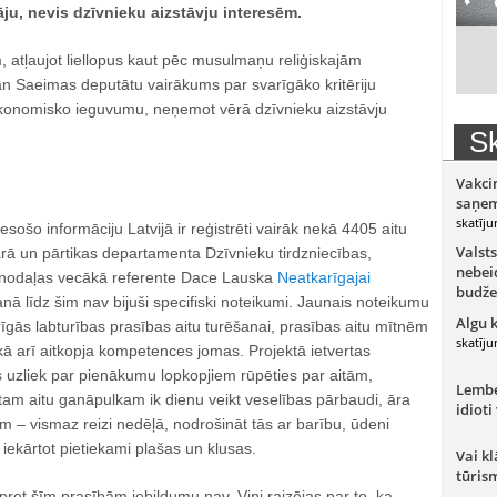
āju, nevis dzīvnieku aizstāvju interesēm.
, atļaujot liellopus kaut pēc musulmaņu reliģiskajām
an Saeimas deputātu vairākums par svarīgāko kritēriju
konomisko ieguvumu, neņemot vērā dzīvnieku aizstāvju
Sk
Vakci
saņem
skatīju
sošo informāciju Latvijā ir reģistrēti vairāk nekā 4405 aitu
Valsts
ārā un pārtikas departamenta Dzīvnieku tirdzniecības,
nebeid
s nodaļas vecākā referente Dace Lauska
Neatkarīgajai
budže
anā līdz šim nav bijuši specifiski noteikumi. Jaunais noteikumu
Algu 
īgās labturības prasības aitu turēšanai, prasības aitu mītnēm
skatīju
ā arī aitkopja kompetences jomas. Projektā ietvertas
 uzliek par pienākumu lopkopjiem rūpēties par aitām,
Lember
tam aitu ganāpulkam ik dienu veikt veselības pārbaudi, āra
idioti
m – vismaz reizi nedēļā, nodrošināt tās ar barību, ūdeni
 iekārtot pietiekami plašas un klusas.
Vai kl
tūris
pret šīm prasībām iebildumu nav. Viņi raizējas par to, ka