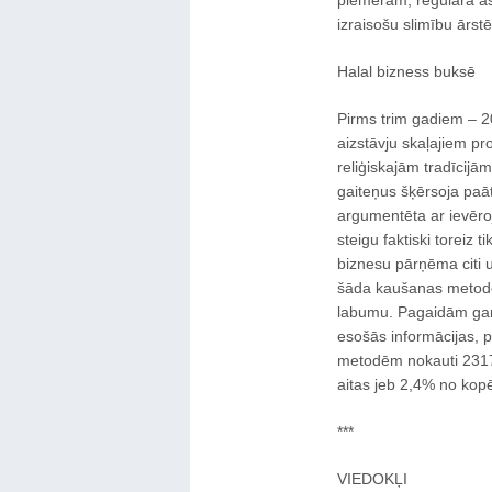
piemēram, regulāra as
izraisošu slimību ārst
Halal bizness buksē
Pirms trim gadiem – 2
aizstāvju skaļajiem pr
reliģiskajām tradīcijā
gaiteņus šķērsoja paā
argumentēta ar ievēro
steigu faktiski toreiz 
biznesu pārņēma citi 
šāda kaušanas metode,
labumu. Pagaidām gan v
esošās informācijas, p
metodēm nokauti 2317 l
aitas jeb 2,4% no kopē
***
VIEDOKĻI