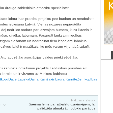
ku drauga sabiedrisko attiecību speciāliste:
skatīt labturības prasību projektu pēc būtības un neatbalstīt
des ieviešanu Latvijā. Vienas nozares nepierādīta
ļ nedrīkst nodarīt pāri dzīvajām būtnēm, kuru liktenis ir
mūsu, cilvēku, labumam. Pasargāt lauksaimniecības
zīgām ciešanām un nodrošināt tiem iespējami labākus
 dzīves laikā ir mazākais, ko mēs varam viņu labā izdarīt.
s Aitu audzētāju asociācijas valdes priekšsēdētāja:
ru kabineta noteikumu projekts Labturības prasības aitu
 korekti un ir virzāms uz Ministru kabinetu
tkopji
Dace Lauska
Daina Kairiša
jēri
Laura Karnīte
Zemkopības
Nākošais raksts >
irmo
Saeima lems par atbalstu uzņēmējiem, lai
palīdzētu atmaksāt nodokļu parādus