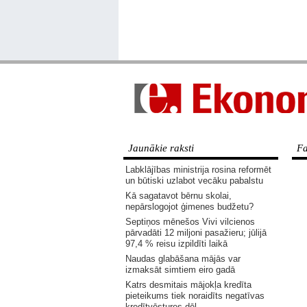
Jaunākie raksti
Fa
Labklājības ministrija rosina reformēt
un būtiski uzlabot vecāku pabalstu
Kā sagatavot bērnu skolai,
nepārslogojot ģimenes budžetu?
Septiņos mēnešos Vivi vilcienos
pārvadāti 12 miljoni pasažieru; jūlijā
97,4 % reisu izpildīti laikā
Naudas glabāšana mājās var
izmaksāt simtiem eiro gadā
Katrs desmitais mājokļa kredīta
pieteikums tiek noraidīts negatīvas
kredītvēstures dēļ