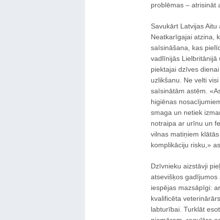
problēmas – atrisināt 
Savukārt Latvijas Aitu
Neatkarīgajai atzina, 
saīsināšana, kas pie
vadlīnijās Lielbritānij
piektajai dzīves dienai
uzlikšanu. Ne velti vis
saīsinātām astēm. «As
higiēnas nosacījumiem.
smaga un netiek izmant
notraipa ar urīnu un fe
vilnas matiņiem klātā
komplikāciju risku,» a
Dzīvnieku aizstāvji pi
atsevišķos gadījumos a
iespējas mazsāpīgi: a
kvalificēta veterinārā
labturībai. Turklāt es