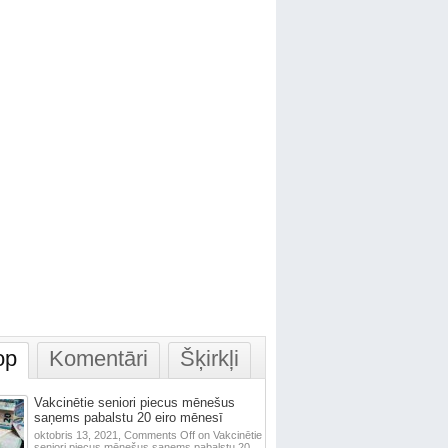
op
Komentāri
Šķirkļi
Vakcinētie seniori piecus mēnešus
saņems pabalstu 20 eiro mēnesī
oktobris 13, 2021,
Comments Off
on Vakcinētie
seniori piecus mēnešus saņems pabalstu 20