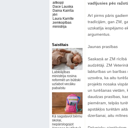
aitkopji
vadījusies pēc ražot
Dace Lauska
Daina Kairiša
jēri
Arī pirms pāris gadiem
Laura Karnīte
tradīcijām, gan ZM, g
zemkopības
ministrija
uzskatīja iespējamo e
argumentus.
Saistītais
Jaunas prasības
Saskaņā ar ZM rīcībā e
audzētāji. ZM Veterin
labturības un barība
Labklājības
ministrija rosina
uzsvēra, ka aitu turēš
reformēt un būtiski
projekts nosaka vispār
uzlabot vecāku
pabalstu
un turēšanas vietām, k
daudzas prasības, kas
piemēram, telpās turē
apstākļos turētām aitā
dzeršanai, aitu mītnes
Kā sagatavot bērnu
skolai,
nepārslogojot
Dzīvnieku aizstāvjiem 