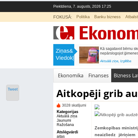
Piektdiena, 7. augusts, 2026 17:25
FOKUSĀ:
Politika
Banku bizness
Atbals
>
Labklājības ministrija rosina reformēt
Kā sagatavot bērnu sko
Ziņas&
un būtiski uzlabot vecāku pabalstu
nepārslogojot ģimene
Viedokļi
<
Aktuālā ziņa
,
Ekonomika
Aktuālā ziņa
,
Izglītība
Ekonomika
Finanses
Bizness Lat
Aitkopēji grib a
Tweet
3028 skatījumi
Kategorijas
Aktuālā ziņa
Jaunumi
Ražošana
Zemkopības ministrij
Atslēgvārdi
neaizliedz jēriņie
aitas