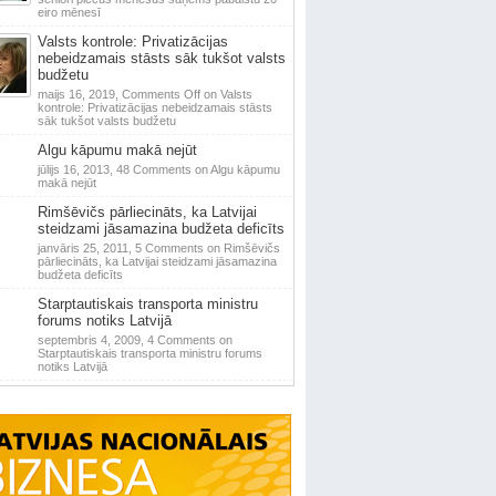
eiro mēnesī
Valsts kontrole: Privatizācijas
nebeidzamais stāsts sāk tukšot valsts
budžetu
maijs 16, 2019,
Comments Off
on Valsts
kontrole: Privatizācijas nebeidzamais stāsts
sāk tukšot valsts budžetu
Algu kāpumu makā nejūt
jūlijs 16, 2013,
48 Comments
on Algu kāpumu
makā nejūt
Rimšēvičs pārliecināts, ka Latvijai
steidzami jāsamazina budžeta deficīts
janvāris 25, 2011,
5 Comments
on Rimšēvičs
pārliecināts, ka Latvijai steidzami jāsamazina
budžeta deficīts
Starptautiskais transporta ministru
forums notiks Latvijā
septembris 4, 2009,
4 Comments
on
Starptautiskais transporta ministru forums
notiks Latvijā