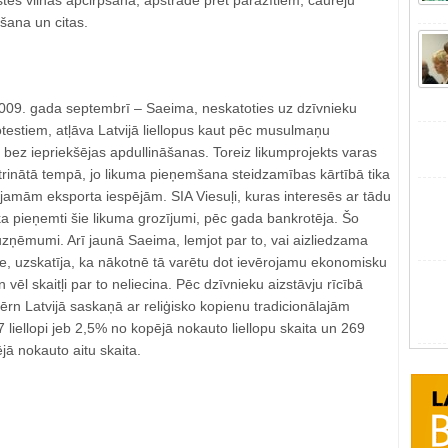
tes vilnas apcirpšana, apstrāde pret parazītiem, caureju
ēšana un citas.
009. gada septembrī – Saeima, neskatoties uz dzīvnieku
otestiem, atļāva Latvijā liellopus kaut pēc musulmaņu
m bez iepriekšējas apdullināšanas. Toreiz likumprojekts varas
trinātā tempā, jo likuma pieņemšana steidzamības kārtībā tika
jamām eksporta iespējām. SIA Viesuļi, kuras interesēs ar tādu
tika pieņemti šie likuma grozījumi, pēc gada bankrotēja. Šo
uzņēmumi. Arī jaunā Saeima, lemjot par to, vai aizliedzama
 uzskatīja, ka nākotnē tā varētu dot ievērojamu ekonomisku
ēl skaitļi par to neliecina. Pēc dzīvnieku aizstāvju rīcībā
ērn Latvijā saskaņā ar reliģisko kopienu tradicionālajām
iellopi jeb 2,5% no kopējā nokauto liellopu skaita un 269
jā nokauto aitu skaita.