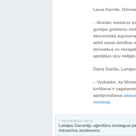
Laura Karnīte, Dzīvnie
– Aicinām ministrus iz
gumijas gredzenu meto
ekonomiskā ieguvuma dē
atdot savas dzīvības 
dzīvniekus no nevajad
apstākļus viņu neilgās
Daina Kairiša, Latvija
– Uzskatām, ka Minist
turēšanai ir sagatavots
apstiprināšanai.
aitas
ai
ministrija
< Iepriekšējais raksts
Latvijas Garantiju aģentūra izsniegusi p
mezanīna aizdevumu