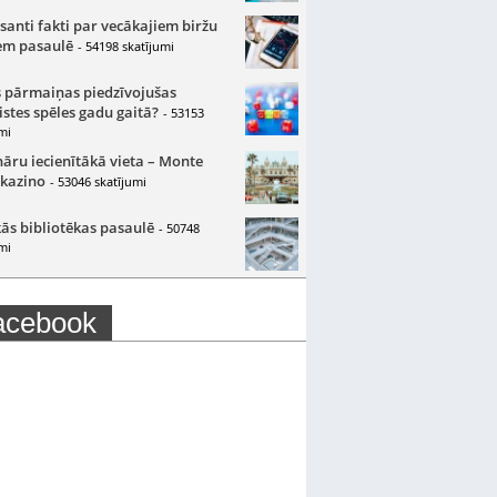
santi fakti par vecākajiem biržu
m pasaulē
- 54198 skatījumi
 pārmaiņas piedzīvojušas
istes spēles gadu gaitā?
- 53153
mi
nāru iecienītākā vieta – Monte
 kazino
- 53046 skatījumi
ās bibliotēkas pasaulē
- 50748
mi
acebook