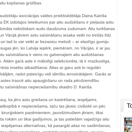
aitu kopšanas grūtības.
 audzētāju asociācijas valdes priekšsēdētāja Daina Kairiša
ka EK izdotajos Ieteikumos par aitu audzēšanu ir pieļauta astu
līdzināta nebūtiskam audu daudzuma zudumam. Aitu turēšanas
ā un Vācijā jēriem astu saīsināšanu iesaka veikt no trešās līdz
 un tad to var veikt ar bezasiņu metodi – ar elastīgo gumiju
i sugas jēri, ko Latvija iepērk, piemēram, no Vācijas, ir ar jau
tu saīsināšana ir viens no galvenajiem aitu audzēšanas
 Aitām garā aste ir mākslīgi selekcionēta, tā ir mazkustīga,
ota insektu atbaidīšanai. Aitas ar garu asti to regulāri
kālijām, radot pateicīgu vidi slimību ierosinātājiem. Garās ar
s astes traucē aitu apaugļošanu un rada pēcdzemdību
stu saīsināšnas nepieciešamību skaidro D. Kairiša.
eļauj, ka jēru astu griešana un kastrēšana, iespējams,
T
itkopībā ir nepieciešama, taču tas jāveic civilizēti un pēc
r ķirurģiskiem paņēmieniem, jaundzimušiem jēriem, tikai
rsta rokām un tikai gadījumos, ja tas patiešām vajadzīgs aitu
ot iespējamas alternatīvas, kā pasargāt aitas no saslimšanas,