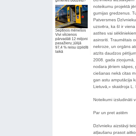
ģimenes budžetu?
noteikumu projektā jēr
gumijas gredzenus. Turk
Patversmes Dzīvnieku 
uzsvēra, ka šī ir vie
Septiņos mēnešos
astītes vai sēkliniekie
Vivi vilcienos
pārvadāti 12 miljoni
asinsriti. Traumētais 
pasažieru; jūlijā
nekroze, un orgāns atm
97,4 % reisu izpildīti
laikā
atzīts daudzos pētīju
2008. gada ziņojumā, 
nodara jēriem sāpes, 
ciešanas nekā citas m
gan astu amputācija kā 
Lietuvā,» skaidroja L. 
Noteikumi izsludināti 
Par un pret astēm
Dzīvnieku aizstāvji teic
atļaušanu prasot aitko