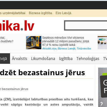
ts uzņēmējdarbībai
Biznesa izglītība
Eiro Latvijā
lai,
Septiņos mēnešos Vivi vilcienos
s budžetu?
pārvadāti 12 miljoni pasažieru; jūlijā
97,4 % reisu izpildīti laikā
Aktuālā ziņa
,
Bizness Latvijā
,
Tirdzniecība
vijā
Ārvalstīs
Likumdošana
Izglītība
Tehnoloģijas
T
udzēt bezastainus jērus
a (ZM), izstrādājot labturības prasības aitu turēšanā, kas
m veikt sāpīgu kastrāciju un astes amputāciju, vairāk