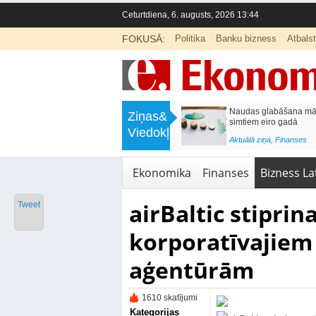
Ceturtdiena, 6. augusts, 2026 13:44
FOKUSĀ:
Politika
Banku bizness
Atbals
>
Septiņos mēnešos Vivi vilcienos
Naudas glabāšana māj
Ziņas&
pārvadāti 12 miljoni pasažieru; jūlijā
simtiem eiro gadā
Viedokļi
97,4 % reisu izpildīti laikā
<
Aktuālā ziņa
,
Finanses
Aktuālā ziņa
,
Bizness Latvijā
,
Tirdzniecība
Ekonomika
Finanses
Bizness Lat
airBaltic stiprin
Tweet
korporatīvajiem
aģentūrām
1610 skatījumi
Kategorijas