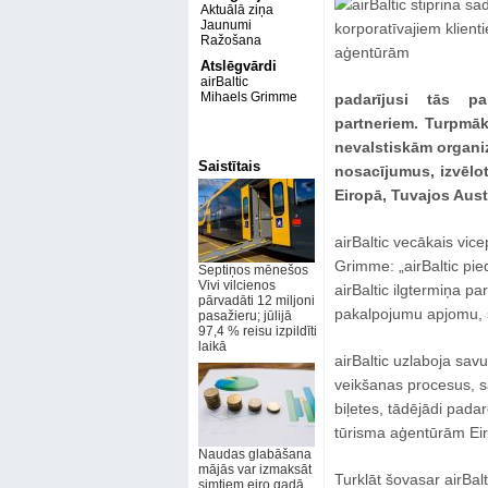
Aktuālā ziņa
Jaunumi
Ražošana
Atslēgvārdi
airBaltic
Mihaels Grimme
padarījusi tās pa
partneriem. Turpmāk
nevalstiskām organi
Saistītais
nosacījumus, izvēlo
Eiropā, Tuvajos Aust
airBaltic vecākais vic
Grimme: „airBaltic pie
Septiņos mēnešos
Vivi vilcienos
airBaltic ilgtermiņa pa
pārvadāti 12 miljoni
pakalpojumu apjomu,
pasažieru; jūlijā
97,4 % reisu izpildīti
laikā
airBaltic uzlaboja sav
veikšanas procesus, s
biļetes, tādējādi pada
tūrisma aģentūrām Eir
Naudas glabāšana
mājās var izmaksāt
Turklāt šovasar airBal
simtiem eiro gadā