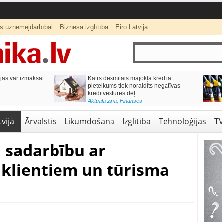
ts uzņēmējdarbībai
Biznesa izglītība
Eiro Latvijā
ās var izmaksāt
Katrs desmitais mājokļa kredīta
pieteikums tiek noraidīts negatīvas
kredītvēstures dēļ
Aktuālā ziņa
,
Finanses
vijā
Ārvalstīs
Likumdošana
Izglītība
Tehnoloģijas
T
a sadarbību ar
 klientiem un tūrisma