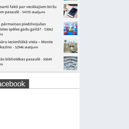
santi fakti par vecākajiem biržu
m pasaulē
- 54105 skatījumi
 pārmaiņas piedzīvojušas
istes spēles gadu gaitā?
- 53062
mi
nāru iecienītākā vieta – Monte
 kazino
- 52946 skatījumi
ās bibliotēkas pasaulē
- 50649
mi
acebook