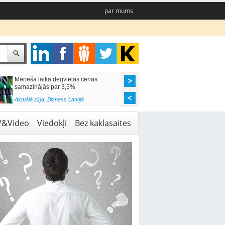
par mums
Mēneša laikā degvielas cenas
Rīgas pašvaldības sko
samazinājās par 3,5%
pieejamas 192 vietas 
Aktuālā ziņa
,
Bizness Latvijā
Aktuālā ziņa
,
Izglītība
V&Video
Viedokļi
Bez kaklasaites