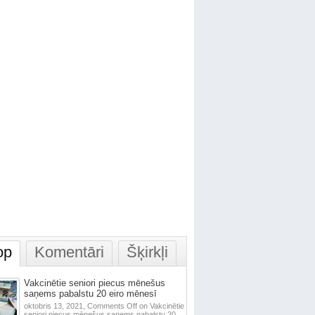
op
Komentāri
Šķirkļi
Vakcinētie seniori piecus mēnešus
saņems pabalstu 20 eiro mēnesī
oktobris 13, 2021,
Comments Off
on Vakcinētie
seniori piecus mēnešus saņems pabalstu 20