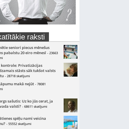
atītākie raksti
nētie seniori piecus mēnešus
s pabalstu 20 eiro mēnesī
- 23663
mi
 kontrole: Privatizācijas
zamais stāsts sāk tukšot valsts
tu
- 28718 skatījumi
kāpumu makā nejūt
- 78081
mi
gs sašutis: Uz ko jūs cerat, ja
 vada valsti?
- 68611 skatījumi
ātienes spēļu nami veicina
mu?
- 55552 skatījumi