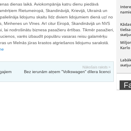
enas dienas laikā. Aviokompānija katru dienu piedāvā
Intere
amērķiem Rietumeiropā, Skandināvijā, Krievijā, Ukrainā un
namie
c palielināja lidojumu skaitu līdz diviem lidojumiem dienā uz/ no
, Minhenes un Vīnes. Arī citur Eiropā, Skandināvijā un NVS
Kādas
tiešsa
si, lai nodrošinātu biznesa pasažieru ērtības. Tikmēr pasažieri,
skatīju
aucienos, varēs izbaudīt populāru vasaras reisu galamērķu
Miljo
ūras un Melnās jūras krastos atgriešanos lidojumu sarakstā.
Karlo
me
Labāk
skatīju
Nākošais raksts >
īgajiem
Bez ierunām atņem "Volkswagen" dīlera licenci
F