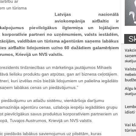
Latvijas nacionālā
aviokompānija airBaltic ir
kalpojumus pievilcīgākus ilgtermiņa un lojālajiem
 korporatīvie partneri no uzņēmumiem, valsts iestādēm,
Sk
zācijām, valdībām un tūrisma aģentūrām saņems labākus
ties airBaltic lidojumiem uz/no 60 dažādiem galamērķiem
Vakci
rumos, Krievijā un NVS valstīs.
saņem
skatīju
eprezidents tirdzniecības un mārketinga jautājumos Mihaels
Valsts
dāvā lielisku produktu gan atpūtas, gan arī biznesa ceļotājiem.
nebeid
budže
rtneri, kuri izvēlas mūs biežāk lidojumiem un palielina iegādāto
 saņem labākas cenas un piedāvājumus.”
Algu 
skatīju
u piedāvājumu un atlaižu sistēmu, vienkāršoja darījumu
Lember
amazināja aģentūru cenas, uzlaboja iespēju iegādāties grupu
idioti
rot pievilcīgākus savus produktus korporatīviem partneriem un
opā, Tuvajos Austrumos, Krievijā un NVS valstīs.
Vai kl
tūris
tic piedāvās labākus savienojumus uz pilsētām, kuras