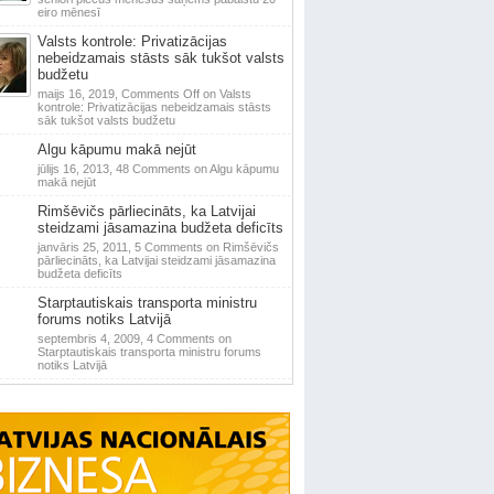
eiro mēnesī
Valsts kontrole: Privatizācijas
nebeidzamais stāsts sāk tukšot valsts
budžetu
maijs 16, 2019,
Comments Off
on Valsts
kontrole: Privatizācijas nebeidzamais stāsts
sāk tukšot valsts budžetu
Algu kāpumu makā nejūt
jūlijs 16, 2013,
48 Comments
on Algu kāpumu
makā nejūt
Rimšēvičs pārliecināts, ka Latvijai
steidzami jāsamazina budžeta deficīts
janvāris 25, 2011,
5 Comments
on Rimšēvičs
pārliecināts, ka Latvijai steidzami jāsamazina
budžeta deficīts
Starptautiskais transporta ministru
forums notiks Latvijā
septembris 4, 2009,
4 Comments
on
Starptautiskais transporta ministru forums
notiks Latvijā