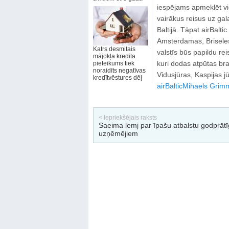
iespējams apmeklēt vi
vairākus reisus uz gal
Baltijā. Tāpat airBalti
Amsterdamas, Briseles
Katrs desmitais
valstīs būs papildu rei
mājokļa kredīta
kuri dodas atpūtas br
pieteikums tiek
noraidīts negatīvas
Vidusjūras, Kaspijas j
kredītvēstures dēļ
airBaltic
Mihaels Grim
< Iepriekšējais raksts
Saeima lemj par īpašu atbalstu godprāt
uzņēmējiem