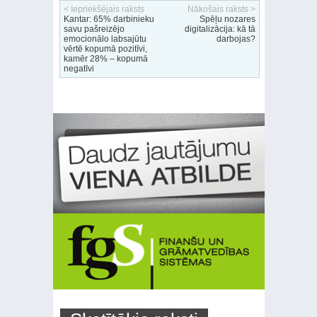
< Iepriekšējais raksts
Nākošais raksts >
Kantar: 65% darbinieku
Spēļu nozares
savu pašreizējo
digitalizācija: kā tā
emocionālo labsajūtu
darbojas?
vērtē kopumā pozitīvi,
kamēr 28% – kopumā
negatīvi