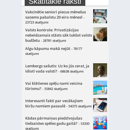
Skatītākie raksti
Vakcinētie seniori piecus mēnešus
saņems pabalstu 20 eiro mēnesī
-
23723 skatījumi
Valsts kontrole: Privatizācijas
nebeidzamais stāsts sāk tukšot valsts
budžetu
- 28781 skatījumi
Algu kāpumu makā nejūt
- 78177
skatījumi
Lembergs sašutis: Uz ko jūs cerat, ja
idioti vada valsti?
- 68638 skatījumi
Vai klātienes spēļu nami veicina
tūrismu?
- 55842 skatījumi
Interesanti fakti par vecākajiem
biržu namiem pasaulē
- 54375 skatījumi
Kādas pārmaiņas piedzīvojušas
tiešsaistes spēles gadu gaitā?
- 53330
skatījumi