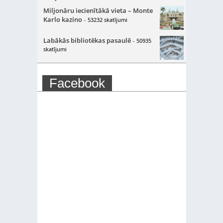
Miljonāru iecienītākā vieta – Monte
Karlo kazino
- 53232 skatījumi
Labākās bibliotēkas pasaulē
- 50935
skatījumi
Facebook