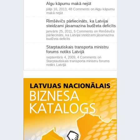
Algu kāpumu makā nejūt
jūlijs 16, 2013,
48 Comments
on Algu kāpumu
makā nejūt
Rimšēvičs pārliecināts, ka Latvijai
steidzami jāsamazina budžeta deficīts
janvāris 25, 2011,
5 Comments
on Rimšēvičs
pārliecināts, ka Latvijai steidzami jāsamazina
budžeta deficīts
Starptautiskais transporta ministru
forums notiks Latvijā
septembris 4, 2009,
4 Comments
on
Starptautiskais transporta ministru forums
notiks Latvijā