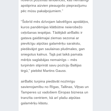
apstiprina aizvien pieaugošo pieprasījumu
pēc mūsu pakalpojumiem.”
“Šobrīd mēs dzīvojam labvēlīgos apstākļos,
kuros pandēmijas klātbūtne neierobežo
ceļošanas iespējas. Tādējādi airBaltic ir
gatava gaidāmajai ziemas sezonai ar
pievilcīgu atpūtas galamērķu sarakstu,
piedāvājot gan saulainas pludmales, gan
sniegotus kalnus. Tajā pat laikā pamata
mērķis saglabājas nemainīgs – mēs
turpinām stiprināt savu pozīciju Baltijas
tirgū,” piebilst Martins Gauss.
airBaltic turpina piedāvāt nozīmīgu
savienojamību no Rīgas, Tallinas, Viļņas un
Tamperes uz vadošiem Eiropas biznesa un
tranzīta centriem, kā arī plašu atpūtas
galamērķu klāstu.