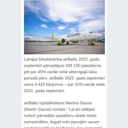
Latvijas lidsabiedrība airBaltic 2022. gada
septembrī pārvadājusi 338 100 pasažierus
jeb par 45% vairāk nekā attiecīgajā laika
periodā pērn. airBaltic 2022. gada septembrī
veica 3 420 lidojumus – par 15% vairāk nekā
2021. gada septembrī.
airBaltic izpilddirektors Martins Gauss
(Martin Gauss) norāda: “Lai arī vidējais
rudenī pārvadāto pasažieru skaits mēdz
samazināties, šogad mēs joprojām varam
novērot pozitīvas tendences, kas nemainīgi