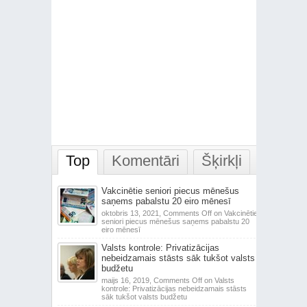
Top
Komentāri
Šķirkļi
Vakcinētie seniori piecus mēnešus
saņems pabalstu 20 eiro mēnesī
oktobris 13, 2021,
Comments Off
on Vakcinētie
seniori piecus mēnešus saņems pabalstu 20
eiro mēnesī
Valsts kontrole: Privatizācijas
nebeidzamais stāsts sāk tukšot valsts
budžetu
maijs 16, 2019,
Comments Off
on Valsts
kontrole: Privatizācijas nebeidzamais stāsts
sāk tukšot valsts budžetu