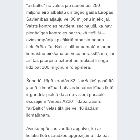
“airBaltic” no valsts jau saņēmusi 250
miljonu eiro atbalstu un tagad gaida Eiropas
Savienības atļauju vēl 90 miljonu injekcijai.
Valsts kontroles revidenti secinājuši, ka nav
pienācīgas kontroles par to, kā tieši šī –
aviokompānijai piešķirtā atbalsta nauda –
tiek tērēta. “airBaltic” plāna pamatā ir jaunu
lidmašīnu pirkšana un veco norakstīšana, lai
arī tās jāturpina uzturēt un maksāt līzingu
līdz pat 100 miljonu eiro apmērā.
Šonedēļ Rīgā ieradās 32. “airBaltic” pasūtītā
jaunā lidmašīna. Latvijas lidsabiedrības flotē
ir gandrīz piektā daļa no visiem pasaulē
esošajiem “Airbus A220” lidaparātiem.
“airBaltic” vēlas tikt pie vēl 48 šādām
lidmašīnām.
Aviokompānijas vadība apgalvo, ka ar
lielāku floti uzaudzēs apgrozījumu līdz pat