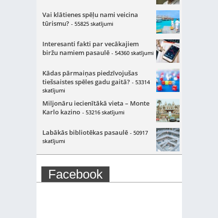
Vai klātienes spēļu nami veicina
tūrismu?
- 55825 skatījumi
Interesanti fakti par vecākajiem
biržu namiem pasaulē
- 54360 skatījumi
Kādas pārmaiņas piedzīvojušas
tiešsaistes spēles gadu gaitā?
- 53314
skatījumi
Miljonāru iecienītākā vieta – Monte
Karlo kazino
- 53216 skatījumi
Labākās bibliotēkas pasaulē
- 50917
skatījumi
Facebook