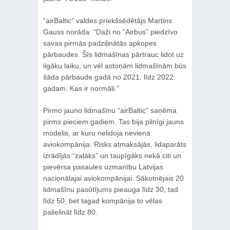
“airBaltic” valdes priekšsēdētājs Martins
Gauss norāda: “Daži no “Airbus” piedzīvo
savas pirmās padziļinātās apkopes
pārbaudes. Šīs lidmašīnas pārtrauc lidot uz
ilgāku laiku, un vēl astoņām lidmašīnām būs
šāda pārbaude gadā no 2021. līdz 2022.
gadam. Kas ir normāli.”
Pirmo jauno lidmašīnu “airBaltic” saņēma
pirms pieciem gadiem. Tas bija pilnīgi jauns
modelis, ar kuru nelidoja neviena
aviokompānija. Risks atmaksājās, lidaparāts
izrādījās “zaļāks” un taupīgāks nekā citi un
pievērsa pasaules uzmanību Latvijas
nacionālajai aviokompānijai. Sākotnējais 20
lidmašīnu pasūtījums pieauga līdz 30, tad
līdz 50, bet tagad kompānija to vēlas
palielināt līdz 80.