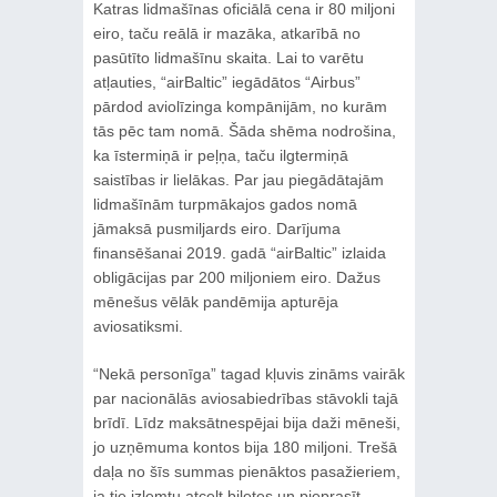
Katras lidmašīnas oficiālā cena ir 80 miljoni
eiro, taču reālā ir mazāka, atkarībā no
pasūtīto lidmašīnu skaita. Lai to varētu
atļauties, “airBaltic” iegādātos “Airbus”
pārdod aviolīzinga kompānijām, no kurām
tās pēc tam nomā. Šāda shēma nodrošina,
ka īstermiņā ir peļņa, taču ilgtermiņā
saistības ir lielākas. Par jau piegādātajām
lidmašīnām turpmākajos gados nomā
jāmaksā pusmiljards eiro. Darījuma
finansēšanai 2019. gadā “airBaltic” izlaida
obligācijas par 200 miljoniem eiro. Dažus
mēnešus vēlāk pandēmija apturēja
aviosatiksmi.
“Nekā personīga” tagad kļuvis zināms vairāk
par nacionālās aviosabiedrības stāvokli tajā
brīdī. Līdz maksātnespējai bija daži mēneši,
jo uzņēmuma kontos bija 180 miljoni. Trešā
daļa no šīs summas pienāktos pasažieriem,
ja tie izlemtu atcelt biļetes un pieprasīt