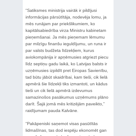
“Satiksmes ministrija vairāk ir pildījusi
informācijas pārsūtītāja, nodevēja lomu, ja
mēs runājam par priekšlikumiem, ko
kapitālsabiedrība virza Ministru kabinetam
pieņemšanai. Ja mēs pieņemam lēmumu
par milzīgu finanšu ieguldījumu, un runa ir
par valsts budžeta līdzekļiem, kurus
aviokompānija ir apņēmusies atgriezt piecu
līdz septiņu gadu laikā, ko Latvijas balsts ir
uzņēmusies izpildīt pret Eiropas Savienību,
tad būtu jābūt skaidrībai, kam tieši, cik lielā
apmērā šie līdzekļi tiks izmantoti, un kādus
tieši un cik lielā apmērā izdevumus
samazinošos pasākumus uzņēmums plāno
darīt. Šajā jomā mēs kritizējām paveikto,”
raidījumam pauda Kalvāne.
“Pakāpeniski saņemot visas pasūtītās
lidmašīnas, tas dod iespēju ekonomēt gan