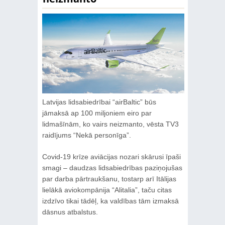
Latvijas lidsabiedrībai “airBaltic” būs
jāmaksā ap 100 miljoniem eiro par
lidmašīnām, ko vairs neizmanto, vēsta TV3
raidījums “Nekā personīga”.
Covid-19 krīze aviācijas nozari skārusi īpaši
smagi – daudzas lidsabiedrības paziņojušas
par darba pārtraukšanu, tostarp arī Itālijas
lielākā aviokompānija “Alitalia”, taču citas
izdzīvo tikai tādēļ, ka valdības tām izmaksā
dāsnus atbalstus.