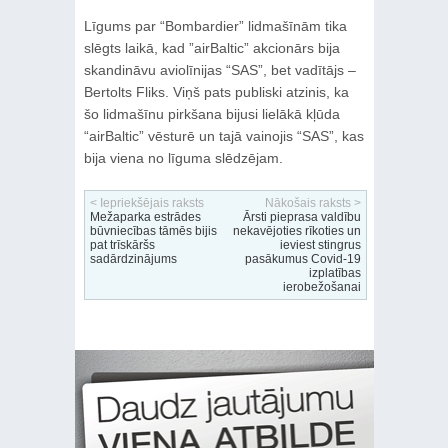
Līgums par “Bombardier” lidmašīnām tika
slēgts laikā, kad ”airBaltic” akcionārs bija
skandināvu aviolīnijas “SAS”, bet vadītājs –
Bertolts Fliks. Viņš pats publiski atzinis, ka
šo lidmašīnu pirkšana bijusi lielākā kļūda
“airBaltic” vēsturē un tajā vainojis “SAS”, kas
bija viena no līguma slēdzējam.
< Iepriekšējais raksts
Nākošais raksts >
Mežaparka estrādes
Ārsti pieprasa valdību
būvniecības tāmēs bijis
nekavējoties rīkoties un
pat trīskāršs
ieviest stingrus
sadārdzinājums
pasākumus Covid-19
izplatības
ierobežošanai