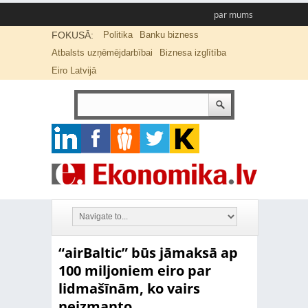
par mums
FOKUSĀ:
Politika
Banku bizness
Atbalsts uzņēmējdarbībai
Biznesa izglītība
Eiro Latvijā
“airBaltic” būs jāmaksā ap
100 miljoniem eiro par
lidmašīnām, ko vairs
neizmanto