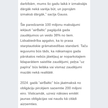
darbībām, mums šo gadu laikā ir izmaksājis
dārgāk nekā varēja būt, un joprojām
izmaksā dārgāk,” sacīja Gauss.
Šie paredzamie 100 miljonu maksājumi
iekļauti “airBaltic” pagājušā gada
zaudējumos un veido 38% no tiem.
Lidsabiedrība apgalvo, ka to prasa
starptautiskie grāmatvedības standarti. Taču
ieguvums būs tāds, ka nākamajos gada
pārskatos nebūs jāiekļauj ar noparkotajiem
lidaparātiem saistītie zaudējumi, peļņa “uz
papīra” būs lielāka vai vismaz zaudējumi
mazāki nekā realitātē.
2024. gadā “airBaltic” būs jāatmaksā no
obligāciju pircējiem saņemtie 200 miljoni
eiro. Visticamāk, uzreiz nāksies emitēt
jaunas obligācijas vai naudu kā citādi
aizņemties.