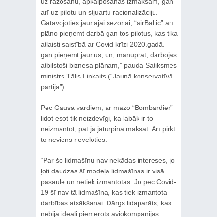
uz ražošanu, apkalpošanas izmaksām, gan
arī uz pilotu un stjuartu racionalizāciju.
Gatavojoties jaunajai sezonai, “airBaltic” arī
plāno pieņemt darbā gan tos pilotus, kas tika
atlaisti saistībā ar Covid krīzi 2020.gadā,
gan pieņemt jaunus, un, manuprāt, darbojas
atbilstoši biznesa plānam,” pauda Satiksmes
ministrs Tālis Linkaits (“Jaunā konservatīvā
partija”).
Pēc Gausa vārdiem, ar mazo “Bombardier”
lidot esot tik neizdevīgi, ka labāk ir to
neizmantot, pat ja jāturpina maksāt. Arī pirkt
to neviens nevēloties.
“Par šo lidmašīnu nav nekādas intereses, jo
ļoti daudzas šī modeļa lidmašīnas ir visā
pasaulē un netiek izmantotas. Jo pēc Covid-
19 šī nav tā lidmašīna, kas tiek izmantota
darbības atsākšanai. Dārgs lidaparāts, kas
nebija ideāli piemērots aviokompānijas