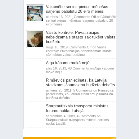
Vakcinētie seniori piecus mēnešus
saņems pabalstu 20 eiro mēnesī
oktobris 13, 2021,
Comments Off
on Vakcinētie
seniori piecus mēnešus saņems pabalstu 20
eiro mēnesī
Valsts kontrole: Privatizācijas
nebeidzamais stāsts sāk tukšot valsts
budžetu
maijs 16, 2019,
Comments Off
on Valsts
kontrole: Privatizācijas nebeidzamais stāsts
sāk tukšot valsts budžetu
Algu kāpumu makā nejūt
jūlijs 16, 2013,
48 Comments
on Algu kāpumu
makā nejūt
Rimšēvičs pārliecināts, ka Latvijai
steidzami jāsamazina budžeta deficīts
janvāris 25, 2011,
5 Comments
on Rimšēvičs
pārliecināts, ka Latvijai steidzami jāsamazina
budžeta deficīts
Starptautiskais transporta ministru
forums notiks Latvijā
septembris 4, 2009,
4 Comments
on
Starptautiskais transporta ministru forums
notiks Latvijā