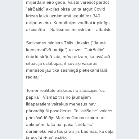
miljardam eiro gadā. Valsts varēšot pārdot
“airBaltic” akcijas biržā un tā atgūt Covid
krīzes laikā uzņēmumā ieguldītos 340
miljonus eiro. Kompānijas vadībai ir pilnīgs
akcionāra – Satiksmes ministrijas – atbalsts.
Satiksmes ministrs Tālis Linkaits (“Jaunā
konservatīvā partija”) uzsver: “”airBaltic”
šobrīd strādā labi, mēs redzam, ka aviācijā
situācija uzlabojas, it sevišķi vasaras
mēnešos jau tika sasniegti pietiekami labi
rādītāji.”
Tomēr realitāte atšķiras no situācijas “uz
papīra”. Vismaz trīs no jaunajiem
lidaparātiem vairākus mēnešus nav
pārvadājuši pasažierus. To ”airBaltic” valdes
priekšsēdētājs Martins Gauss skaidro ar
apkopēm, taču pat paša “airBaltic”
darbinieku vidū tas izraisījis baumas, ka daļa
jauno “Airbus” nelido.