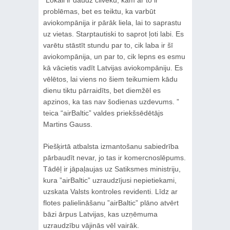
“Lokāli ir daudz cilvēku, kam ar to ir
problēmas, bet es teiktu, ka varbūt
aviokompānija ir pārāk liela, lai to saprastu
uz vietas. Starptautiski to saprot ļoti labi. Es
varētu stāstīt stundu par to, cik laba ir šī
aviokompānija, un par to, cik lepns es esmu
kā vācietis vadīt Latvijas aviokompāniju. Es
vēlētos, lai viens no šiem teikumiem kādu
dienu tiktu pārraidīts, bet diemžēl es
apzinos, ka tas nav šodienas uzdevums. ”
teica “airBaltic” valdes priekšsēdētājs
Martins Gauss.
Piešķirtā atbalsta izmantošanu sabiedrība
pārbaudīt nevar, jo tas ir komercnoslēpums.
Tādēļ ir jāpaļaujas uz Satiksmes ministriju,
kura ”airBaltic” uzraudzījusi nepietiekami,
uzskata Valsts kontroles revidenti. Līdz ar
flotes palielināšanu ”airBaltic” plāno atvērt
bāzi ārpus Latvijas, kas uzņēmuma
uzraudzību vājinās vēl vairāk.