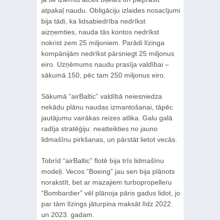
atpakaļ naudu. Obligāciju izlaides nosacījumi
bija tādi, ka lidsabiedrība nedrīkst
aizņemties, nauda tās kontos nedrīkst
nokrist zem 25 miljoniem. Parādi līzinga
kompānijām nedrīkst pārsniegt 25 miljonus
eiro. Uzņēmums naudu prasīja valdībai –
sākumā 150, pēc tam 250 miljonus eiro.
Sākumā “airBaltic” valdībā neiesniedza
nekādu plānu naudas izmantošanai, tāpēc
jautājumu vairākas reizes atlika. Galu galā
radīja stratēģiju: neatteikties no jauno
lidmašīnu pirkšanas, un pārstāt lietot vecās.
Tobrīd “airBaltic” flotē bija trīs lidmašīnu
modeļi. Vecos “Boeing” jau sen bija plānots
norakstīt, bet ar mazajiem turbopropelleru
“Bombardier” vēl plānoja pāris gadus lidot, jo
par tām līzings jāturpina maksāt līdz 2022.
un 2023. gadam.