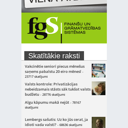
Skatītākie raksti
Vakcinētie seniori piecus mēnešus
saņems pabalstu 20 eiro mēnesī
-
23717 skatījumi
Valsts kontrole: Privatizācijas
nebeidzamais stāsts sāk tukšot valsts
budžetu
- 28776 skatījumi
Algu kāpumu makā nejūt
- 78167
skatījumi
Lembergs sašutis: Uz ko jūs cerat, ja
idioti vada valsti?
- 68636 skatījumi