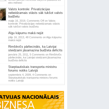
eiro mēnesī
Valsts kontrole: Privatizācijas
nebeidzamais stāsts sāk tukšot valsts
budžetu
maijs 16, 2019,
Comments Off
on Valsts
kontrole: Privatizācijas nebeidzamais stāsts
sāk tukšot valsts budžetu
Algu kāpumu makā nejūt
jūlijs 16, 2013,
48 Comments
on Algu kāpumu
makā nejūt
Rimšēvičs pārliecināts, ka Latvijai
steidzami jāsamazina budžeta deficīts
janvāris 25, 2011,
5 Comments
on Rimšēvičs
pārliecināts, ka Latvijai steidzami jāsamazina
budžeta deficīts
Starptautiskais transporta ministru
forums notiks Latvijā
septembris 4, 2009,
4 Comments
on
Starptautiskais transporta ministru forums
notiks Latvijā