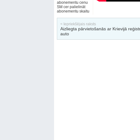
abonementu cenu
SM cer palielināt
abonementu skaitu
< Iepriekšējais raksts
Aizliegta pārvietošanās ar Krievijā reģist
auto