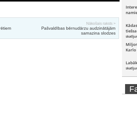
Intere
namie
Nākošais raksts >
Kādas
rētiem
Pašvaldības bērnudārzu audzinātājām
tiešsa
samazina slodzes
skatīju
Miljo
Karlo
Labāk
skatīju
F