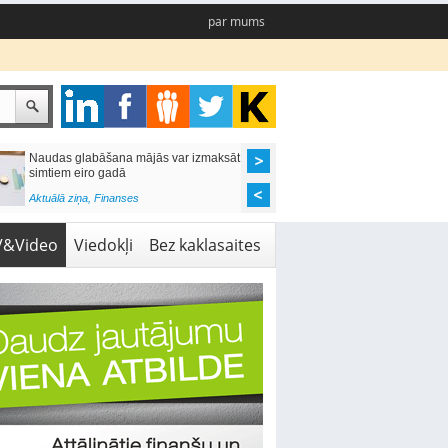
par mums
Naudas glabāšana mājās var izmaksāt
Katrs desmitais mājok
simtiem eiro gadā
pieteikums tiek noraid
kredītvēstures dēļ
Aktuālā ziņa
,
Finanses
Aktuālā ziņa
,
Finanses
V&Video
Viedokļi
Bez kaklasaites