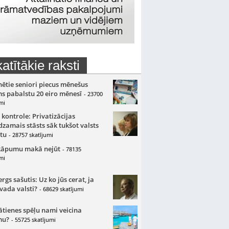
atītākie raksti
nētie seniori piecus mēnešus
s pabalstu 20 eiro mēnesī
- 23700
mi
 kontrole: Privatizācijas
zamais stāsts sāk tukšot valsts
tu
- 28757 skatījumi
kāpumu makā nejūt
- 78135
mi
gs sašutis: Uz ko jūs cerat, ja
 vada valsti?
- 68629 skatījumi
ātienes spēļu nami veicina
mu?
- 55725 skatījumi