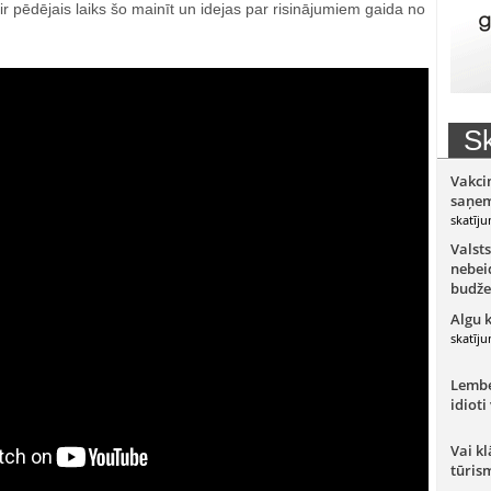
 ir pēdējais laiks šo mainīt un idejas par risinājumiem gaida no
Sk
Vakci
saņem
skatīju
Valsts
nebeid
budže
Algu 
skatīju
Lember
idioti
Vai kl
tūris