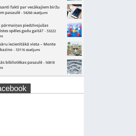
santi fakti par vecākajiem biržu
m pasaulē
- 54266 skatījumi
 pārmaiņas piedzīvojušas
istes spēles gadu gaitā?
- 53222
mi
nāru iecienītākā vieta – Monte
 kazino
- 53116 skatījumi
ās bibliotēkas pasaulē
- 50818
mi
acebook