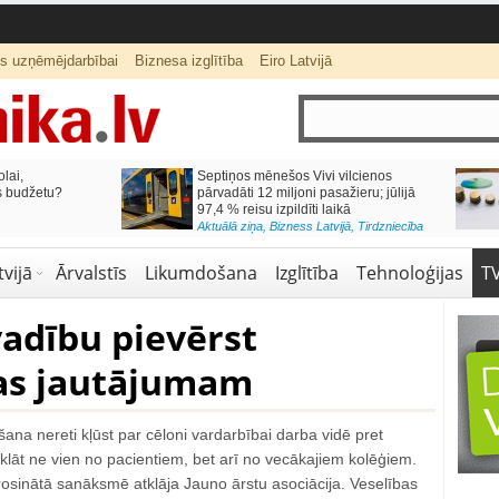
ts uzņēmējdarbībai
Biznesa izglītība
Eiro Latvijā
lai,
Septiņos mēnešos Vivi vilcienos
s budžetu?
pārvadāti 12 miljoni pasažieru; jūlijā
97,4 % reisu izpildīti laikā
Aktuālā ziņa
,
Bizness Latvijā
,
Tirdzniecība
vijā
Ārvalstīs
Likumdošana
Izglītība
Tehnoloģijas
T
vadību pievērst
as jautājumam
ana nereti kļūst par cēloni vardarbībai darba vidē pret
klāt ne vien no pacientiem, bet arī no vecākajiem kolēģiem.
rosinātā sanāksmē atklāja Jauno ārstu asociācija. Veselības