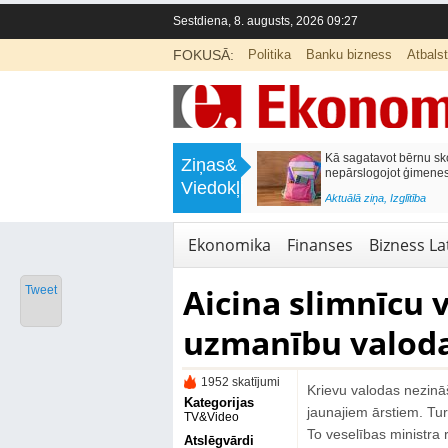
Sestdiena, 8. augusts, 2026 09:27
FOKUSĀ:
Politika
Banku bizness
Atbals
>
Labklājības ministrija rosina reformēt
Kā sagatavot bērnu sko
Ziņas&
un būtiski uzlabot vecāku pabalstu
nepārslogojot ģimene
Viedokļi
<
Aktuālā ziņa
,
Ekonomika
Aktuālā ziņa
,
Izglītība
Ekonomika
Finanses
Bizness Lat
Aicina slimnīcu 
Tweet
uzmanību valod
1952 skatījumi
Krievu valodas nezināš
Kategorijas
jaunajiem ārstiem. Tur
TV&Video
To veselības ministra 
Atslēgvārdi