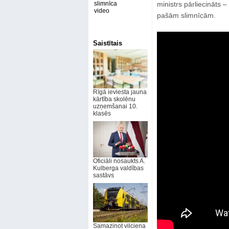
slimnīca
ministrs pārliecināts –
video
pašām slimnīcām.
Saistītais
Rīgā ieviesta jauna
kārtība skolēnu
uzņemšanai 10.
klasēs
Oficiāli nosaukts A.
Kulberga valdības
sastāvs
Samazinot vilciena