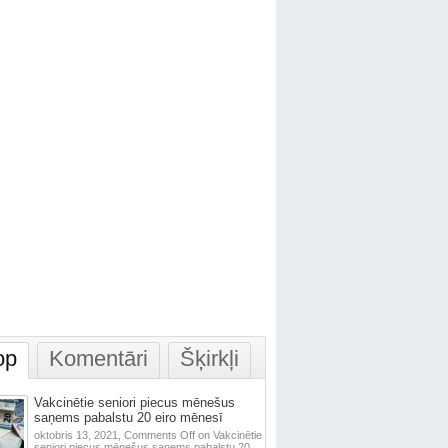
op
Komentāri
Šķirkļi
Vakcinētie seniori piecus mēnešus
saņems pabalstu 20 eiro mēnesī
oktobris 13, 2021,
Comments Off
on Vakcinētie
seniori piecus mēnešus saņems pabalstu 20