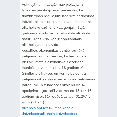
«sliktajā» un «labajā» nav pieļaujams.
Nozares pārstāvji pauž pārliecību, ka
tirdzniecības regulējumi nedrīkst nodrošināt
labvēlīgākus nosacījumus kādai konkrētai
alkoholisko dzērienu kategorijai – šajā
gadījumā alkoholam ar absolūtā alkohola
saturu līdz 5,8%, kas ir populārākais
alkohols jauniešu vidū.
Veselības ekonomikas centra jaunākā
pētījuma rezultāti liecina, ka tieši alus ir
biežāk lietotais alkoholiskais dzēriens
jauniešiem vecumā līdz 18 gadiem. Arī
Slimību profilakses un kontroles centra
pētījums «Atkarību izraisošo vielu lietošanas
paradumi un tendences skolēnu vidū»
apstiprina – jaunieši vecumā no 15 līdz 16
gadiem visbiežāk iegādājas alu (31,2%) un
sidru (21,2%).
alkohola aprites likums
alkohola
tirdzniecība
alkohola tirdzniecības