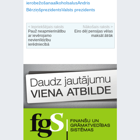
ierobežošana
alkohols
alus
Andris
Bērziņš
prezidents
Valsts prezidents
< Iepriekšējais raksts
Nākošais raksts >
Pauž neapmierinātību
Eiro dēļ pensijas vēlas
ar ievērojamo
maksāt ātrāk
nevienlīdzību
ierēdniecībā