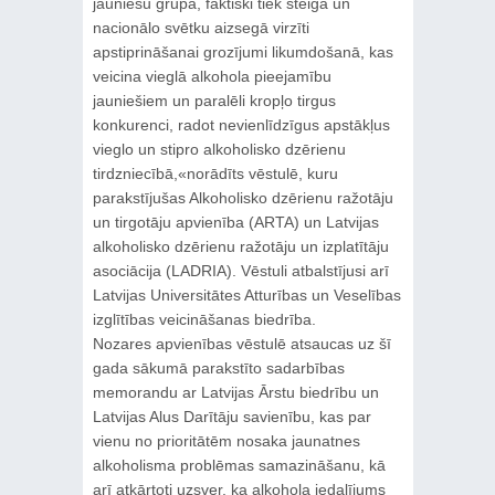
jauniešu grupā, faktiski tiek steigā un
nacionālo svētku aizsegā virzīti
apstiprināšanai grozījumi likumdošanā, kas
veicina vieglā alkohola pieejamību
jauniešiem un paralēli kropļo tirgus
konkurenci, radot nevienlīdzīgus apstākļus
vieglo un stipro alkoholisko dzērienu
tirdzniecībā,«norādīts vēstulē, kuru
parakstījušas Alkoholisko dzērienu ražotāju
un tirgotāju apvienība (ARTA) un Latvijas
alkoholisko dzērienu ražotāju un izplatītāju
asociācija (LADRIA). Vēstuli atbalstījusi arī
Latvijas Universitātes Atturības un Veselības
izglītības veicināšanas biedrība.
Nozares apvienības vēstulē atsaucas uz šī
gada sākumā parakstīto sadarbības
memorandu ar Latvijas Ārstu biedrību un
Latvijas Alus Darītāju savienību, kas par
vienu no prioritātēm nosaka jaunatnes
alkoholisma problēmas samazināšanu, kā
arī atkārtoti uzsver, ka alkohola iedalījums