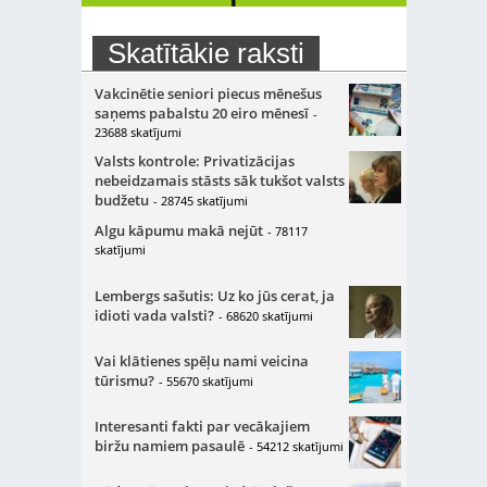
Skatītākie raksti
Vakcinētie seniori piecus mēnešus
saņems pabalstu 20 eiro mēnesī
-
23688 skatījumi
Valsts kontrole: Privatizācijas
nebeidzamais stāsts sāk tukšot valsts
budžetu
- 28745 skatījumi
Algu kāpumu makā nejūt
- 78117
skatījumi
Lembergs sašutis: Uz ko jūs cerat, ja
idioti vada valsti?
- 68620 skatījumi
Vai klātienes spēļu nami veicina
tūrismu?
- 55670 skatījumi
Interesanti fakti par vecākajiem
biržu namiem pasaulē
- 54212 skatījumi