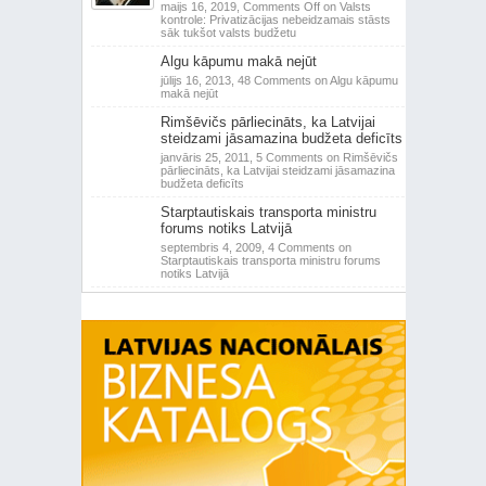
maijs 16, 2019,
Comments Off
on Valsts
kontrole: Privatizācijas nebeidzamais stāsts
sāk tukšot valsts budžetu
Algu kāpumu makā nejūt
jūlijs 16, 2013,
48 Comments
on Algu kāpumu
makā nejūt
Rimšēvičs pārliecināts, ka Latvijai
steidzami jāsamazina budžeta deficīts
janvāris 25, 2011,
5 Comments
on Rimšēvičs
pārliecināts, ka Latvijai steidzami jāsamazina
budžeta deficīts
Starptautiskais transporta ministru
forums notiks Latvijā
septembris 4, 2009,
4 Comments
on
Starptautiskais transporta ministru forums
notiks Latvijā