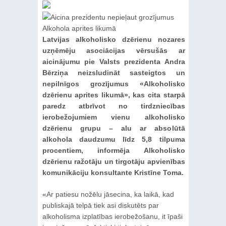
Latvijas alkoholisko dzērienu nozares
uzņēmēju asociācijas vērsušās ar
aicinājumu pie Valsts prezidenta Andra
Bērziņa neizsludināt sasteigtos un
nepilnīgos grozījumus «Alkoholisko
dzērienu aprites likumā», kas cita starpā
paredz atbrīvot no tirdzniecības
ierobežojumiem vienu alkoholisko
dzērienu grupu – alu ar absolūtā
alkohola daudzumu līdz 5,8 tilpuma
procentiem, informēja Alkoholisko
dzērienu ražotāju un tirgotāju apvienības
komunikāciju konsultante Kristīne Toma.
«Ar patiesu nožēlu jāsecina, ka laikā, kad
publiskajā telpā tiek asi diskutēts par
alkoholisma izplatības ierobežošanu, it īpaši