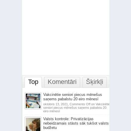
Top
Komentāri
Šķirkļi
Vakcinētie seniori piecus mēnešus
saņems pabalstu 20 eiro mēnesī
oktobris 13, 2021,
Comments Off
on Vakcinētie
seniori piecus mēnešus saņems pabalstu 20
eiro mēnesī
Valsts kontrole: Privatizācijas
nebeidzamais stāsts sāk tukšot valsts
budžetu