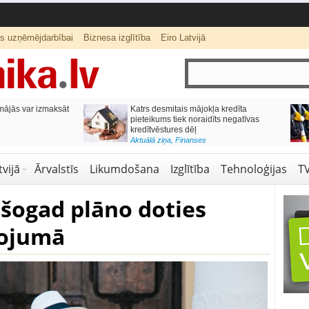
ts uzņēmējdarbībai
Biznesa izglītība
Eiro Latvijā
ās var izmaksāt
Katrs desmitais mājokļa kredīta
pieteikums tiek noraidīts negatīvas
kredītvēstures dēļ
Aktuālā ziņa
,
Finanses
vijā
Ārvalstīs
Likumdošana
Izglītība
Tehnoloģijas
T
 šogad plāno doties
ļojumā