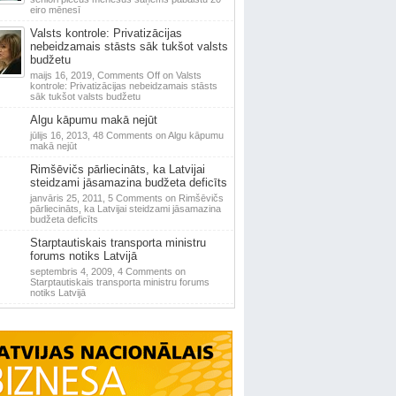
eiro mēnesī
Valsts kontrole: Privatizācijas
nebeidzamais stāsts sāk tukšot valsts
budžetu
maijs 16, 2019,
Comments Off
on Valsts
kontrole: Privatizācijas nebeidzamais stāsts
sāk tukšot valsts budžetu
Algu kāpumu makā nejūt
jūlijs 16, 2013,
48 Comments
on Algu kāpumu
makā nejūt
Rimšēvičs pārliecināts, ka Latvijai
steidzami jāsamazina budžeta deficīts
janvāris 25, 2011,
5 Comments
on Rimšēvičs
pārliecināts, ka Latvijai steidzami jāsamazina
budžeta deficīts
Starptautiskais transporta ministru
forums notiks Latvijā
septembris 4, 2009,
4 Comments
on
Starptautiskais transporta ministru forums
notiks Latvijā