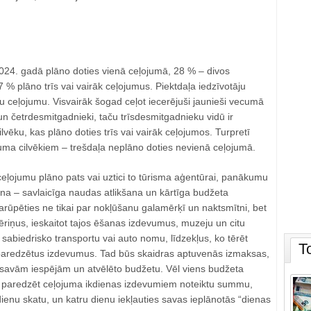
2024. gadā plāno doties vienā ceļojumā, 28 % – divos
 % plāno trīs vai vairāk ceļojumus. Piektdaļa iedzīvotāju
 ceļojumu. Visvairāk šogad ceļot iecerējuši jaunieši vecumā
n četrdesmitgadnieki, taču trīsdesmitgadnieku vidū ir
cilvēku, kas plāno doties trīs vai vairāk ceļojumos. Turpretī
ma cilvēkiem – trešdaļa neplāno doties nevienā ceļojumā.
 ceļojumu plāno pats vai uztici to tūrisma aģentūrai, panākumu
šana – savlaicīga naudas atlikšana un kārtīga budžeta
arūpēties ne tikai par nokļūšanu galamērķī un naktsmītni, bet
tēriņus, ieskaitot tajos ēšanas izdevumus, muzeju un citu
 sabiedrisko transportu vai auto nomu, līdzekļus, ko tērēt
T
paredzētus izdevumus. Tad būs skaidras aptuvenās izmaksas,
r savām iespējām un atvēlēto budžetu. Vēl viens budžeta
r paredzēt ceļojuma ikdienas izdevumiem noteiktu summu,
 dienu skatu, un katru dienu iekļauties savas ieplānotās “dienas