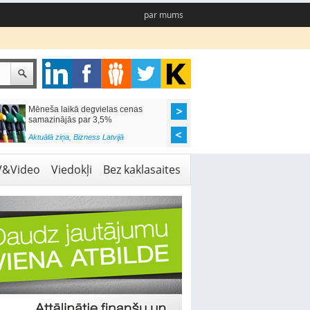
par mums
Mēneša laikā degvielas cenas
Rīgas pašvaldības sko
samazinājās par 3,5%
pieejamas 192 vietas 
Aktuālā ziņa
,
Bizness Latvijā
Aktuālā ziņa
,
Izglītība
V&Video
Viedokļi
Bez kaklasaites