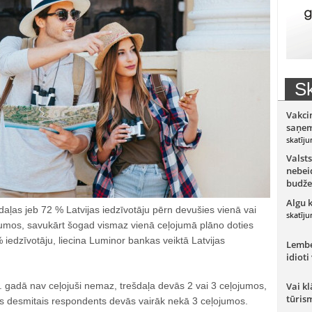
Sk
Vakci
saņem
skatīju
Valsts
nebeid
budže
Algu 
daļas jeb 72 % Latvijas iedzīvotāju pērn devušies vienā vai
skatīju
jumos, savukārt šogad vismaz vienā ceļojumā plāno doties
iedzīvotāju, liecina Luminor bankas veiktā Latvijas
Lember
idioti
. gadā nav ceļojuši nemaz, trešdaļa devās 2 vai 3 ceļojumos,
Vai kl
tūris
rs desmitais respondents devās vairāk nekā 3 ceļojumos.