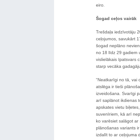
eiro.
Šogad ceļos vairāk
Trešdaļa iedzīvotāju 
ceļojumos, savukārt 17
šogad neplāno nevienu
no 18 līdz 29 gadiem u
vislielākais īpatsvars 
starp vecāka gadagāju
“Neatkarīgi no tā, vai
atslēga ir tieši plāno
izveidošana. Svarīgi p
arī saplānot ikdienas 
apskates vietu biļetes,
suvenīriem, kā arī ne
ko varēsiet salāgot a
plānošanas variants i
izdalīt to ar ceļojuma