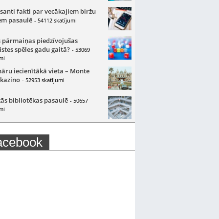
santi fakti par vecākajiem biržu
m pasaulē
- 54112 skatījumi
 pārmaiņas piedzīvojušas
istes spēles gadu gaitā?
- 53069
mi
nāru iecienītākā vieta – Monte
 kazino
- 52953 skatījumi
ās bibliotēkas pasaulē
- 50657
mi
acebook