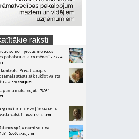
atītākie raksti
nētie seniori piecus mēnešus
s pabalstu 20 eiro mēnesī
- 23664
mi
 kontrole: Privatizācijas
zamais stāsts sāk tukšot valsts
tu
- 28720 skatījumi
kāpumu makā nejūt
- 78084
mi
gs sašutis: Uz ko jūs cerat, ja
 vada valsti?
- 68611 skatījumi
ātienes spēļu nami veicina
mu?
- 55560 skatījumi