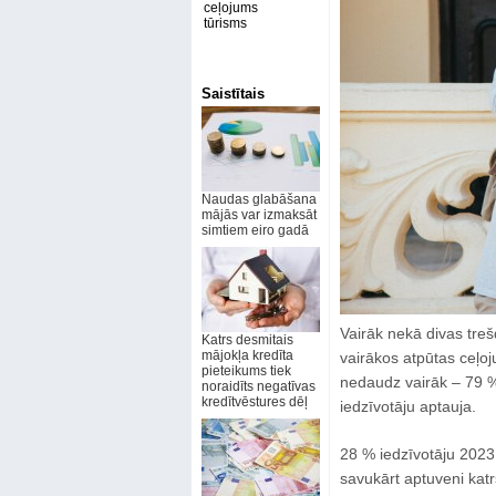
ceļojums
tūrisms
Saistītais
Naudas glabāšana
mājās var izmaksāt
simtiem eiro gadā
Vairāk nekā divas treš
Katrs desmitais
mājokļa kredīta
vairākos atpūtas ceļo
pieteikums tiek
nedaudz vairāk – 79 % 
noraidīts negatīvas
kredītvēstures dēļ
iedzīvotāju aptauja.
28 % iedzīvotāju 2023
savukārt aptuveni kat