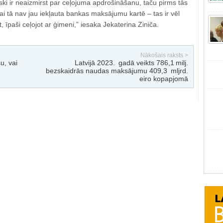
ki ir neaizmirst par ceļojuma apdrošināšanu, taču pirms tās
vai tā nav jau iekļauta bankas maksājumu kartē – tas ir vēl
t, īpaši ceļojot ar ģimeni,” iesaka Jekaterina Ziniča.
Nākošais raksts >
u, vai
Latvijā 2023. gadā veikts 786,1 milj.
bezskaidrās naudas maksājumu 409,3 mljrd.
eiro kopapjomā