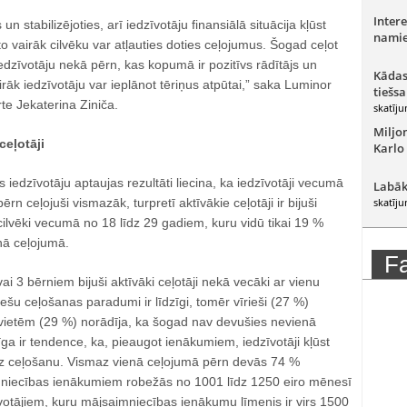
Intere
 un stabilizējoties, arī iedzīvotāju finansiālā situācija kļūst
namie
o vairāk cilvēku var atļauties doties ceļojumus. Šogad ceļot
edzīvotāju nekā pērn, kas kopumā ir pozitīvs rādītājs un
Kādas
irāk iedzīvotāju var ieplānot tēriņus atpūtai,” saka Luminor
tiešsa
te Jekaterina Ziniča.
skatīju
Miljo
ceļotāji
Karlo
 iedzīvotāju aptaujas rezultāti liecina, ka iedzīvotāji vecumā
Labāk
rn ceļojuši vismazāk, turpretī aktīvākie ceļotāji ir bijuši
skatīju
lvēki vecumā no 18 līdz 29 gadiem, kuru vidū tikai 19 %
nā ceļojumā.
F
vai 3 bērniem bijuši aktīvāki ceļotāji nekā vecāki ar vienu
iešu ceļošanas paradumi ir līdzīgi, tomēr vīrieši (27 %)
vietēm (29 %) norādīja, ka šogad nav devušies nevienā
a ir tendence, ka, pieaugot ienākumiem, iedzīvotāji kļūst
ā uz ceļošanu. Vismaz vienā ceļojumā pērn devās 74 %
mniecības ienākumiem robežās no 1001 līdz 1250 eiro mēnesī
votājiem, kuru mājsaimniecības ienākumu līmenis ir virs 1500