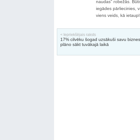
naudas” robežās. Būtis
iegādes pārliecinies, 
viens veids, kā ietaupī
< Iepriekšējais raksts
17% cilvēku šogad uzsākuši savu biznes
plāno sākt tuvākajā laikā