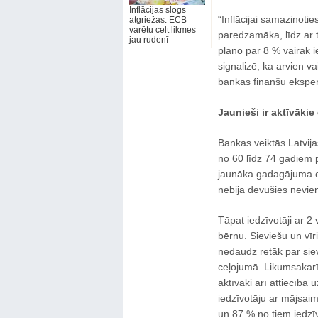
Inflācijas slogs
“Inflācijai samazinoties
atgriežas: ECB
varētu celt likmes
paredzamāka, līdz ar t
jau rudenī
plāno par 8 % vairāk i
signalizē, ka arvien va
bankas finanšu eksper
Jaunieši ir aktīvākie 
Bankas veiktās Latvijas
no 60 līdz 74 gadiem pē
jaunāka gadagājuma ci
nebija devušies nevie
Tāpat iedzīvotāji ar 2 
bērnu. Sieviešu un vīr
nedaudz retāk par sie
ceļojumā. Likumsakarīg
aktīvāki arī attiecīb
iedzīvotāju ar mājsai
un 87 % no tiem iedzī