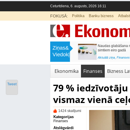
Ceturtdiena, 6. augusts, 2026 16:11
FOKUSĀ:
Politika
Banku bizness
Atbals
>
Septiņos mēnešos Vivi vilcienos
Naudas glabāšana māj
Ziņas&
pārvadāti 12 miljoni pasažieru; jūlijā
simtiem eiro gadā
Viedokļi
97,4 % reisu izpildīti laikā
<
Aktuālā ziņa
,
Finanses
Aktuālā ziņa
,
Bizness Latvijā
,
Tirdzniecība
Ekonomika
Finanses
Bizness Lat
79 % iedzīvotāju
Tweet
vismaz vienā ce
1424 skatījumi
Kategorijas
Finanses
Atslēgvārdi