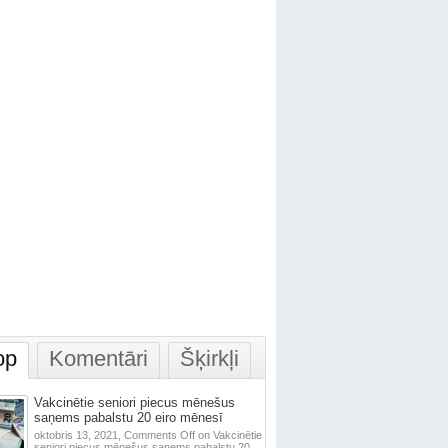
op
Komentāri
Šķirkļi
Vakcinētie seniori piecus mēnešus
saņems pabalstu 20 eiro mēnesī
oktobris 13, 2021,
Comments Off
on Vakcinētie
seniori piecus mēnešus saņems pabalstu 20