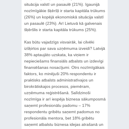
situācija valstī un pasaulē (21%). Igaunijā
nozīmīgākie šķēršļi ir starta kapitāla trūkums
(26%) un kopējā ekonomiskā situācija valstī
un pasaulē (23%). Arī Lietuvā kā galvenais
šķēršlis ir starta kapitāla trūkums (25%).
Kas būtu vajadzīgs visvairāk, lai cilvēki
izšķirtos par sava uzņēmuma izveidi? Latvijā
38% aptaujāto uzskata, ka viņiem ir
nepieciešams finansiāls atbalsts un izdevīgi
finansēšanas nosacījumi. Otrs nozīmīgākais
faktors, ko minējuši 20% respondentu ir
praktisks atbalsts administratīvajos un
birokrātiskajos procesos, piemēram,
uzņēmuma reģistrēšanā. Salīdzinoši
nozīmīga ir arī iespēja biznesa sākumposmā
saņemt profesionālu padomu – 17%
respondentu gribētu saņemt padomus no
profesionāla mentora, bet 18% gribētu
saņemt atbalstu biznesa idejas atrašanā un