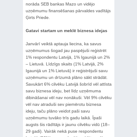
norāda SEB bankas Mazo un vidējo
uzņēmumu finansēšanas pārvaldes vadītājs
Ģirts Priede.
Gatavi startam un meklē biznesa idejas
Janvārī veiktā aptauja liecina, ka savus
uzņēmumus šogad jau paspējuši reģistrēt
1% respondentu Latvijā, 1% Igaunijā un 2%
– Lietuvā. Līdzīgs skaits (1% Latvijā, 2%
Igaunijā un 1% Lietuvā) ir reģistrējuši savu
uzņēmumu un drīzumā plāno sākt strādāt.
Savukārt 6% cilvēku Latvijā šobrīd vēl attīsta
savu biznesa ideju, bet līdz uzņēmuma
dibināšanai vēl nav nonākuši. Vēl 9% cilvēku
vēl nav atraduši sev piemērotu biznesa
ideju, taču plāno veidot paši savu
uzņēmumu tuvāko trīs gadu laikā. Īpaši
augsts šis rādītājs ir jaunu cilvēku vidū (18–
29 gadi). Vairāk nekā puse respondentu