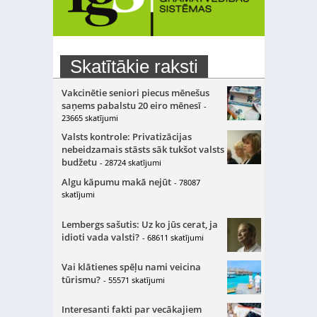
Skatītākie raksti
Vakcinētie seniori piecus mēnešus
saņems pabalstu 20 eiro mēnesī
-
23665 skatījumi
Valsts kontrole: Privatizācijas
nebeidzamais stāsts sāk tukšot valsts
budžetu
- 28724 skatījumi
Algu kāpumu makā nejūt
- 78087
skatījumi
Lembergs sašutis: Uz ko jūs cerat, ja
idioti vada valsti?
- 68611 skatījumi
Vai klātienes spēļu nami veicina
tūrismu?
- 55571 skatījumi
Interesanti fakti par vecākajiem