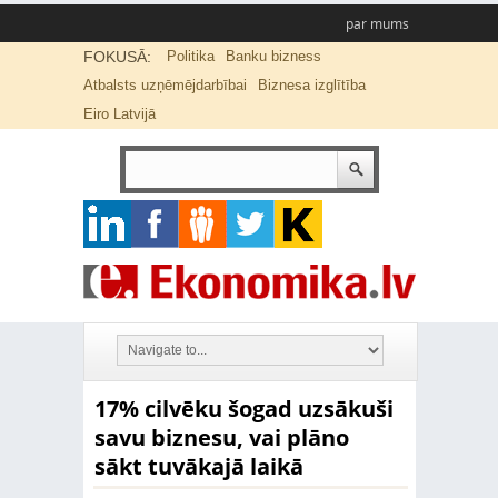
par mums
FOKUSĀ:
Politika
Banku bizness
Atbalsts uzņēmējdarbībai
Biznesa izglītība
Eiro Latvijā
17% cilvēku šogad uzsākuši
savu biznesu, vai plāno
sākt tuvākajā laikā