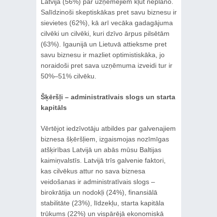
Latvijā (56%) par uzņēmējiem kļūt neplāno.
Salīdzinoši skeptiskākas pret savu biznesu ir
sievietes (62%), kā arī vecāka gadagājuma
cilvēki un cilvēki, kuri dzīvo ārpus pilsētām
(63%). Igaunijā un Lietuvā attieksme pret
savu biznesu ir mazliet optimistiskāka, jo
noraidoši pret sava uzņēmuma izveidi tur ir
50%–51% cilvēku.
Šķēršļi – administratīvais slogs un starta
kapitāls
Vērtējot iedzīvotāju atbildes par galvenajiem
biznesa šķēršļiem, izgaismojas nozīmīgas
atšķirības Latvijā un abās mūsu Baltijas
kaimiņvalstīs. Latvijā trīs galvenie faktori,
kas cilvēkus attur no sava biznesa
veidošanas ir administratīvais slogs –
birokrātija un nodokļi (24%), finansiālā
stabilitāte (23%), līdzekļu, starta kapitāla
trūkums (22%) un vispārējā ekonomiskā