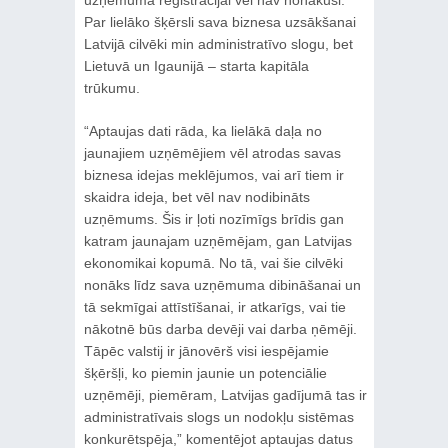
Par lielāko šķērsli sava biznesa uzsākšanai
Latvijā cilvēki min administratīvo slogu, bet
Lietuvā un Igaunijā – starta kapitāla
trūkumu.
“Aptaujas dati rāda, ka lielākā daļa no
jaunajiem uzņēmējiem vēl atrodas savas
biznesa idejas meklējumos, vai arī tiem ir
skaidra ideja, bet vēl nav nodibināts
uzņēmums. Šis ir ļoti nozīmīgs brīdis gan
katram jaunajam uzņēmējam, gan Latvijas
ekonomikai kopumā. No tā, vai šie cilvēki
nonāks līdz sava uzņēmuma dibināšanai un
tā sekmīgai attīstīšanai, ir atkarīgs, vai tie
nākotnē būs darba devēji vai darba ņēmēji.
Tāpēc valstij ir jānovērš visi iespējamie
šķēršļi, ko piemin jaunie un potenciālie
uzņēmēji, piemēram, Latvijas gadījumā tas ir
administratīvais slogs un nodokļu sistēmas
konkurētspēja,” komentējot aptaujas datus