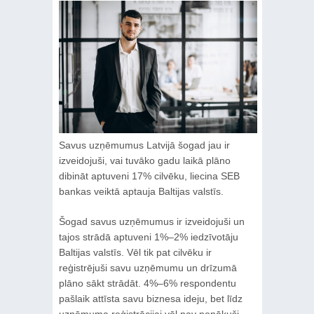
Savus uzņēmumus Latvijā šogad jau ir
izveidojuši, vai tuvāko gadu laikā plāno
dibināt aptuveni 17% cilvēku, liecina SEB
bankas veiktā aptauja Baltijas valstīs.
Šogad savus uzņēmumus ir izveidojuši un
tajos strādā aptuveni 1%–2% iedzīvotāju
Baltijas valstīs. Vēl tik pat cilvēku ir
reģistrējuši savu uzņēmumu un drīzumā
plāno sākt strādāt. 4%–6% respondentu
pašlaik attīsta savu biznesa ideju, bet līdz
uzņēmuma reģistrācijai vēl nav nonākuši.