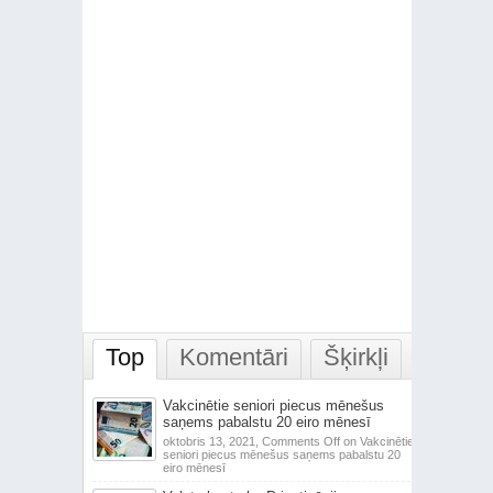
Top
Komentāri
Šķirkļi
Vakcinētie seniori piecus mēnešus
saņems pabalstu 20 eiro mēnesī
oktobris 13, 2021,
Comments Off
on Vakcinētie
seniori piecus mēnešus saņems pabalstu 20
eiro mēnesī