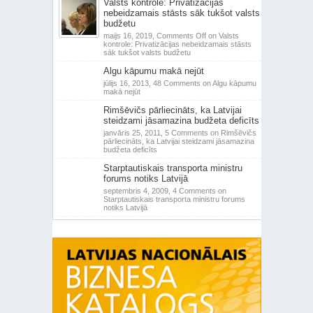
Valsts kontrole: Privatizācijas
nebeidzamais stāsts sāk tukšot valsts
budžetu
maijs 16, 2019,
Comments Off
on Valsts
kontrole: Privatizācijas nebeidzamais stāsts
sāk tukšot valsts budžetu
Algu kāpumu makā nejūt
jūlijs 16, 2013,
48 Comments
on Algu kāpumu
makā nejūt
Rimšēvičs pārliecināts, ka Latvijai
steidzami jāsamazina budžeta deficīts
janvāris 25, 2011,
5 Comments
on Rimšēvičs
pārliecināts, ka Latvijai steidzami jāsamazina
budžeta deficīts
Starptautiskais transporta ministru
forums notiks Latvijā
septembris 4, 2009,
4 Comments
on
Starptautiskais transporta ministru forums
notiks Latvijā