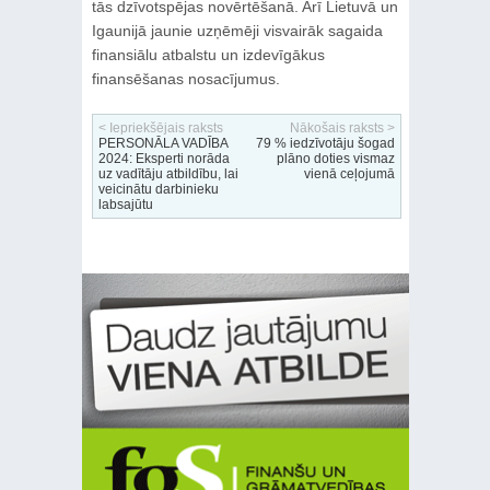
tās dzīvotspējas novērtēšanā. Arī Lietuvā un
Igaunijā jaunie uzņēmēji visvairāk sagaida
finansiālu atbalstu un izdevīgākus
finansēšanas nosacījumus.
< Iepriekšējais raksts
Nākošais raksts >
PERSONĀLA VADĪBA
79 % iedzīvotāju šogad
2024: Eksperti norāda
plāno doties vismaz
uz vadītāju atbildību, lai
vienā ceļojumā
veicinātu darbinieku
labsajūtu