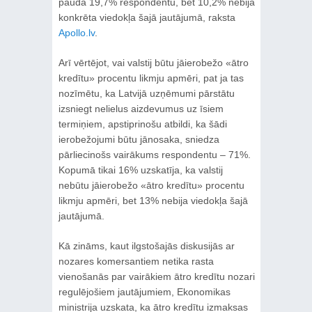
pauda 19,7% respondentu, bet 10,2% nebija
konkrēta viedokļa šajā jautājumā, raksta
Apollo.lv
.
Arī vērtējot, vai valstij būtu jāierobežo «ātro
kredītu» procentu likmju apmēri, pat ja tas
nozīmētu, ka Latvijā uzņēmumi pārstātu
izsniegt nelielus aizdevumus uz īsiem
termiņiem, apstiprinošu atbildi, ka šādi
ierobežojumi būtu jānosaka, sniedza
pārliecinošs vairākums respondentu – 71%.
Kopumā tikai 16% uzskatīja, ka valstij
nebūtu jāierobežo «ātro kredītu» procentu
likmju apmēri, bet 13% nebija viedokļa šajā
jautājumā.
Kā zināms, kaut ilgstošajās diskusijās ar
nozares komersantiem netika rasta
vienošanās par vairākiem ātro kredītu nozari
regulējošiem jautājumiem, Ekonomikas
ministrija uzskata, ka ātro kredītu izmaksas