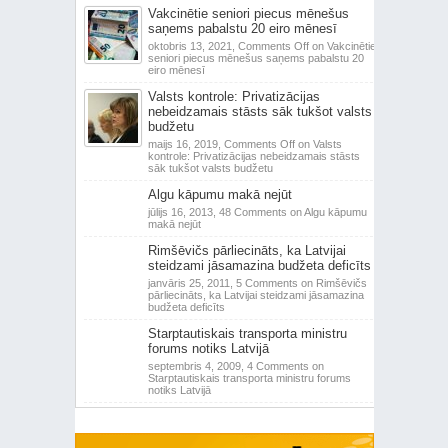
Vakcinētie seniori piecus mēnešus
saņems pabalstu 20 eiro mēnesī
oktobris 13, 2021,
Comments Off
on Vakcinētie
seniori piecus mēnešus saņems pabalstu 20
eiro mēnesī
Valsts kontrole: Privatizācijas
nebeidzamais stāsts sāk tukšot valsts
budžetu
maijs 16, 2019,
Comments Off
on Valsts
kontrole: Privatizācijas nebeidzamais stāsts
sāk tukšot valsts budžetu
Algu kāpumu makā nejūt
jūlijs 16, 2013,
48 Comments
on Algu kāpumu
makā nejūt
Rimšēvičs pārliecināts, ka Latvijai
steidzami jāsamazina budžeta deficīts
janvāris 25, 2011,
5 Comments
on Rimšēvičs
pārliecināts, ka Latvijai steidzami jāsamazina
budžeta deficīts
Starptautiskais transporta ministru
forums notiks Latvijā
septembris 4, 2009,
4 Comments
on
Starptautiskais transporta ministru forums
notiks Latvijā