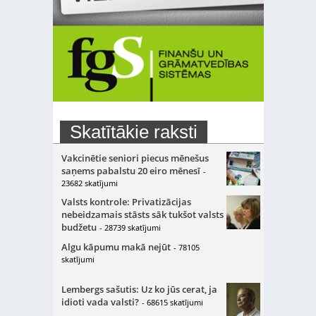
Skatītākie raksti
Vakcinētie seniori piecus mēnešus
saņems pabalstu 20 eiro mēnesī
-
23682 skatījumi
Valsts kontrole: Privatizācijas
nebeidzamais stāsts sāk tukšot valsts
budžetu
- 28739 skatījumi
Algu kāpumu makā nejūt
- 78105
skatījumi
Lembergs sašutis: Uz ko jūs cerat, ja
idioti vada valsti?
- 68615 skatījumi