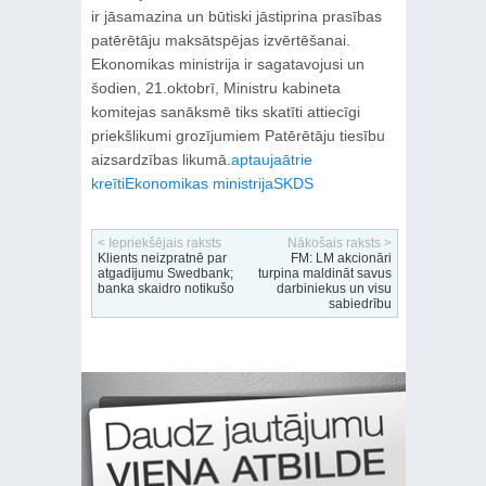
ir jāsamazina un būtiski jāstiprina prasības
patērētāju maksātspējas izvērtēšanai.
Ekonomikas ministrija ir sagatavojusi un
šodien, 21.oktobrī, Ministru kabineta
komitejas sanāksmē tiks skatīti attiecīgi
priekšlikumi grozījumiem Patērētāju tiesību
aizsardzības likumā.
aptauja
ātrie
kreīti
Ekonomikas ministrija
SKDS
< Iepriekšējais raksts
Nākošais raksts >
Klients neizpratnē par
FM: LM akcionāri
atgadījumu Swedbank;
turpina maldināt savus
banka skaidro notikušo
darbiniekus un visu
sabiedrību