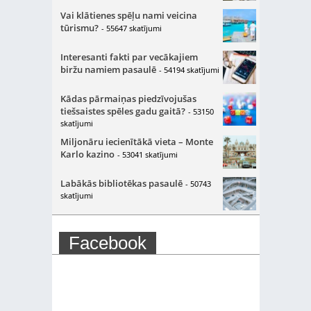
Vai klātienes spēļu nami veicina
tūrismu?
- 55647 skatījumi
Interesanti fakti par vecākajiem
biržu namiem pasaulē
- 54194 skatījumi
Kādas pārmaiņas piedzīvojušas
tiešsaistes spēles gadu gaitā?
- 53150
skatījumi
Miljonāru iecienītākā vieta – Monte
Karlo kazino
- 53041 skatījumi
Labākās bibliotēkas pasaulē
- 50743
skatījumi
Facebook