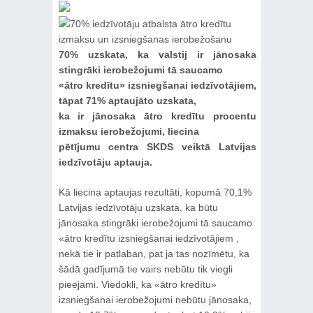
70% uzskata, ka valstij ir jānosaka
stingrāki ierobežojumi tā saucamo
«ātro kredītu» izsniegšanai iedzīvotājiem,
tāpat 71% aptaujāto uzskata,
ka ir jānosaka ātro kredītu procentu
izmaksu ierobežojumi, liecina
pētījumu centra SKDS veiktā Latvijas
iedzīvotāju aptauja.
Kā liecina aptaujas rezultāti, kopumā 70,1%
Latvijas iedzīvotāju uzskata, ka būtu
jānosaka stingrāki ierobežojumi tā saucamo
«ātro kredītu izsniegšanai iedzīvotājiem ,
nekā tie ir patlaban, pat ja tas nozīmētu, ka
šādā gadījumā tie vairs nebūtu tik viegli
pieejami. Viedokli, ka «ātro kredītu»
izsniegšanai ierobežojumi nebūtu jānosaka,