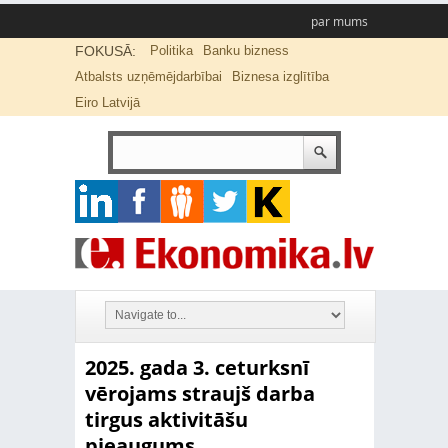
par mums
FOKUSĀ:
Politika
Banku bizness
Atbalsts uzņēmējdarbībai
Biznesa izglītība
Eiro Latvijā
2025. gada 3. ceturksnī
vērojams straujš darba
tirgus aktivitāšu
pieaugums