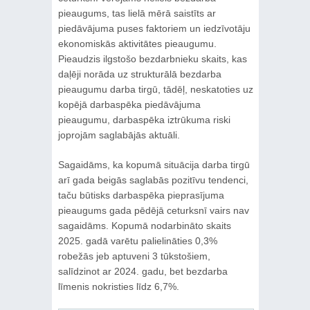
pieaugums, tas lielā mērā saistīts ar
piedāvājuma puses faktoriem un iedzīvotāju
ekonomiskās aktivitātes pieaugumu.
Pieaudzis ilgstošo bezdarbnieku skaits, kas
daļēji norāda uz strukturālā bezdarba
pieaugumu darba tirgū, tādēļ, neskatoties uz
kopējā darbaspēka piedāvājuma
pieaugumu, darbaspēka iztrūkuma riski
joprojām saglabājās aktuāli.
Sagaidāms, ka kopumā situācija darba tirgū
arī gada beigās saglabās pozitīvu tendenci,
taču būtisks darbaspēka pieprasījuma
pieaugums gada pēdējā ceturksnī vairs nav
sagaidāms. Kopumā nodarbināto skaits
2025. gadā varētu palielināties 0,3%
robežās jeb aptuveni 3 tūkstošiem,
salīdzinot ar 2024. gadu, bet bezdarba
līmenis nokristies līdz 6,7%.