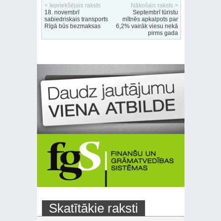
< Iepriekšējais raksts
Nākošais raksts >
18. novembrī
Septembrī tūristu
sabiedriskais transports
mītnēs apkalpots par
Rīgā būs bezmaksas
6,2% vairāk viesu nekā
pirms gada
Skatītākie raksti