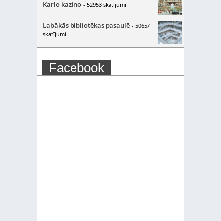
Karlo kazino
- 52953 skatījumi
Labākās bibliotēkas pasaulē
- 50657
skatījumi
Facebook