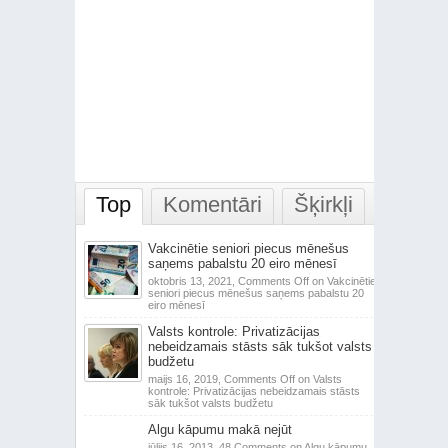
Top
Komentāri
Šķirkļi
Vakcinētie seniori piecus mēnešus
saņems pabalstu 20 eiro mēnesī
oktobris 13, 2021,
Comments Off
on Vakcinētie
seniori piecus mēnešus saņems pabalstu 20
eiro mēnesī
Valsts kontrole: Privatizācijas
nebeidzamais stāsts sāk tukšot valsts
budžetu
maijs 16, 2019,
Comments Off
on Valsts
kontrole: Privatizācijas nebeidzamais stāsts
sāk tukšot valsts budžetu
Algu kāpumu makā nejūt
jūlijs 16, 2013,
48 Comments
on Algu kāpumu