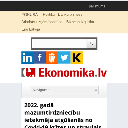
par mums
FOKUSĀ:
Politika
Banku bizness
Atbalsts uzņēmējdarbībai
Biznesa izglītība
Eiro Latvijā
2022. gadā
mazumtirdzniecību
ietekmēja atgūšanās no
Covid-19 krīzes un straujais