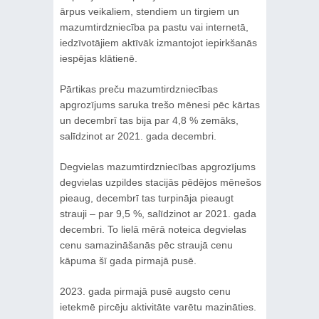
ārpus veikaliem, stendiem un tirgiem un
mazumtirdzniecība pa pastu vai internetā,
iedzīvotājiem aktīvāk izmantojot iepirkšanās
iespējas klātienē.
Pārtikas preču mazumtirdzniecības
apgrozījums saruka trešo mēnesi pēc kārtas
un decembrī tas bija par 4,8 % zemāks,
salīdzinot ar 2021. gada decembri.
Degvielas mazumtirdzniecības apgrozījums
degvielas uzpildes stacijās pēdējos mēnešos
pieaug, decembrī tas turpināja pieaugt
strauji – par 9,5 %, salīdzinot ar 2021. gada
decembri. To lielā mērā noteica degvielas
cenu samazināšanās pēc straujā cenu
kāpuma šī gada pirmajā pusē.
2023. gada pirmajā pusē augsto cenu
ietekmē pircēju aktivitāte varētu mazināties.