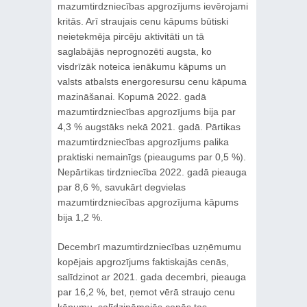
mazumtirdzniecības apgrozījums ievērojami
kritās. Arī straujais cenu kāpums būtiski
neietekmēja pircēju aktivitāti un tā
saglabājās neprognozēti augsta, ko
visdrīzāk noteica ienākumu kāpums un
valsts atbalsts energoresursu cenu kāpuma
mazināšanai. Kopumā 2022. gadā
mazumtirdzniecības apgrozījums bija par
4,3 % augstāks nekā 2021. gadā. Pārtikas
mazumtirdzniecības apgrozījums palika
praktiski nemainīgs (pieaugums par 0,5 %).
Nepārtikas tirdzniecība 2022. gadā pieauga
par 8,6 %, savukārt degvielas
mazumtirdzniecības apgrozījuma kāpums
bija 1,2 %.
Decembrī mazumtirdzniecības uzņēmumu
kopējais apgrozījums faktiskajās cenās,
salīdzinot ar 2021. gada decembri, pieauga
par 16,2 %, bet, ņemot vērā straujo cenu
kāpumu, salīdzināmajās cenās tas