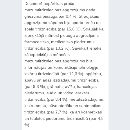
Decembrī nepārtikas preču
mazumtirdzniecības apgrozījums gada
griezumā pieauga par 0,4 %. Straujākais
apgrozījuma kāpums bija sporta preču un
spēļu tirdzniecībā (par 15,6 %). Straujāk kā
iepriekšējā mēnesī pieauga apgrozījums
farmaceitisko, medicīnisko piederumu
tirdzniecībā (par 10,2 %). Savukārt lēnāks
kā iepriekšējos mēnešos
mazumtirdzniecības apgrozījums bija
informācijas un komunikāciju tehnoloģiju
iekārtu tirdzniecībā (par 12,3 %), apģērbu,
apavu un ādas izstrādājumu tirdzniecībā
(par 9,3 %), grāmatu, avīžu, kancelejas
piederumu, audio un video ierakstu
tirdzniecībā (par 8,4 %), metālizstrādājumu,
instrumentu, būvmateriālu un santehnikas
tirdzniecībā (par 7,7 %), kā arī kosmētikas
un tualetes piederumu tirdzniecībā (par 4,8
%).