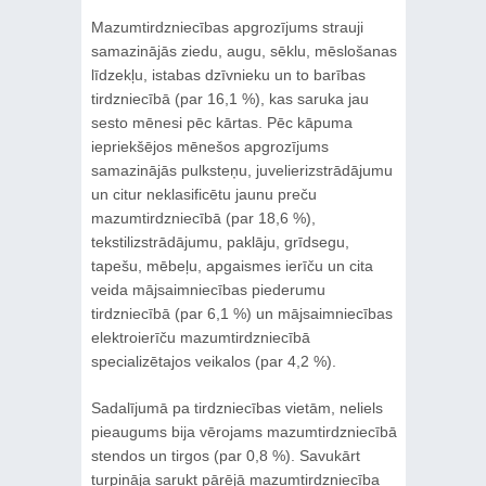
Mazumtirdzniecības apgrozījums strauji
samazinājās ziedu, augu, sēklu, mēslošanas
līdzekļu, istabas dzīvnieku un to barības
tirdzniecībā (par 16,1 %), kas saruka jau
sesto mēnesi pēc kārtas. Pēc kāpuma
iepriekšējos mēnešos apgrozījums
samazinājās pulksteņu, juvelierizstrādājumu
un citur neklasificētu jaunu preču
mazumtirdzniecībā (par 18,6 %),
tekstilizstrādājumu, paklāju, grīdsegu,
tapešu, mēbeļu, apgaismes ierīču un cita
veida mājsaimniecības piederumu
tirdzniecībā (par 6,1 %) un mājsaimniecības
elektroierīču mazumtirdzniecībā
specializētajos veikalos (par 4,2 %).
Sadalījumā pa tirdzniecības vietām, neliels
pieaugums bija vērojams mazumtirdzniecībā
stendos un tirgos (par 0,8 %). Savukārt
turpināja sarukt pārējā mazumtirdzniecība