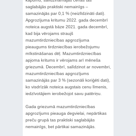
saglabājās praktiski nemainīgs –
samazinājās par 0,1 % (neizlīdzināti dati).
Apgrozījuma kritumu 2022. gada decembrī
noteica augstā bāze 2021. gada decembrī,
kad bija vērojams straujš
mazumtirdzniecības apgrozījuma
pieaugums tirdzniecības ierobežojumu
mīkstināšanas dēļ. Mazumtirdzniecības
apjoma kritums ir vērojams arī mēneša
griezumā. Decembrī, salīdzinot ar novembri,
mazumtirdzniecības apgrozījums
samazinājās par 3 % (sezonāli koriģēti dati),
ko visdrīzāk noteica augstais cenu līmenis,
iedzīvotājiem ierobežojot savu patēriņu.
Gada griezumā mazumtirdzniecības
apgrozījums pieauga degvielai, nepārtikas
preču grupā tas praktiski saglabājās
nemainīgs, bet pārtikai samazinājās.