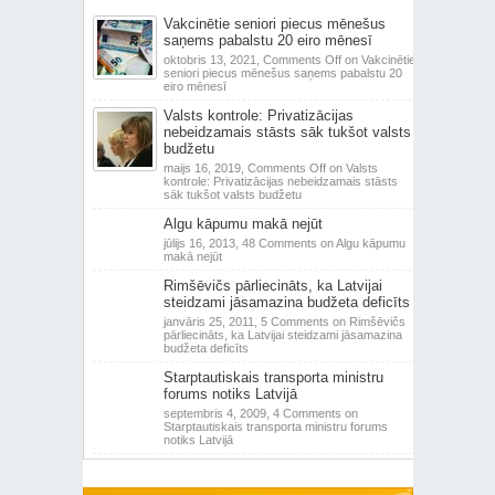
Vakcinētie seniori piecus mēnešus
saņems pabalstu 20 eiro mēnesī
oktobris 13, 2021,
Comments Off
on Vakcinētie
seniori piecus mēnešus saņems pabalstu 20
eiro mēnesī
Valsts kontrole: Privatizācijas
nebeidzamais stāsts sāk tukšot valsts
budžetu
maijs 16, 2019,
Comments Off
on Valsts
kontrole: Privatizācijas nebeidzamais stāsts
sāk tukšot valsts budžetu
Algu kāpumu makā nejūt
jūlijs 16, 2013,
48 Comments
on Algu kāpumu
makā nejūt
Rimšēvičs pārliecināts, ka Latvijai
steidzami jāsamazina budžeta deficīts
janvāris 25, 2011,
5 Comments
on Rimšēvičs
pārliecināts, ka Latvijai steidzami jāsamazina
budžeta deficīts
Starptautiskais transporta ministru
forums notiks Latvijā
septembris 4, 2009,
4 Comments
on
Starptautiskais transporta ministru forums
notiks Latvijā