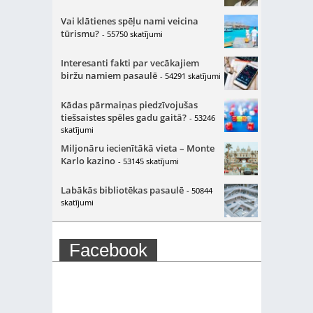
Vai klātienes spēļu nami veicina
tūrismu?
- 55750 skatījumi
Interesanti fakti par vecākajiem
biržu namiem pasaulē
- 54291 skatījumi
Kādas pārmaiņas piedzīvojušas
tiešsaistes spēles gadu gaitā?
- 53246
skatījumi
Miljonāru iecienītākā vieta – Monte
Karlo kazino
- 53145 skatījumi
Labākās bibliotēkas pasaulē
- 50844
skatījumi
Facebook