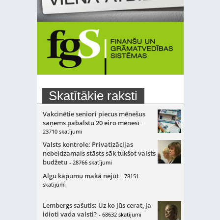
Skatītākie raksti
Vakcinētie seniori piecus mēnešus
saņems pabalstu 20 eiro mēnesī
-
23710 skatījumi
Valsts kontrole: Privatizācijas
nebeidzamais stāsts sāk tukšot valsts
budžetu
- 28766 skatījumi
Algu kāpumu makā nejūt
- 78151
skatījumi
Lembergs sašutis: Uz ko jūs cerat, ja
idioti vada valsti?
- 68632 skatījumi