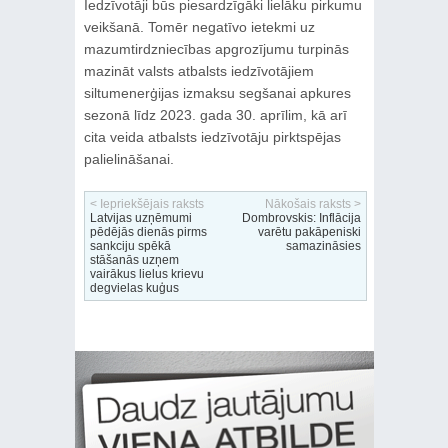
Iedzīvotāji būs piesardzīgāki lielāku pirkumu
veikšanā. Tomēr negatīvo ietekmi uz
mazumtirdzniecības apgrozījumu turpinās
mazināt valsts atbalsts iedzīvotājiem
siltumenerģijas izmaksu segšanai apkures
sezonā līdz 2023. gada 30. aprīlim, kā arī
cita veida atbalsts iedzīvotāju pirktspējas
palielināšanai.
< Iepriekšējais raksts
Nākošais raksts >
Latvijas uzņēmumi
Dombrovskis: Inflācija
pēdējās dienās pirms
varētu pakāpeniski
sankciju spēkā
samazināsies
stāšanās uzņem
vairākus lielus krievu
degvielas kuģus